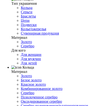
Тип украшения
Кольца
Серьги
Браслеты
Цепи
Подвески
Колье/ожерелья
Сувенирная продукция
Материал
Золото
Серебро
Для кого
Для женщин
Для мужчин
Для детей
Кольца
Материал
Золото
Белое золото
Красное золото
Комбинированное золото
Серебро
Позолоченное серебро
Оксидированное серебро
Серебро родированное/платинированное