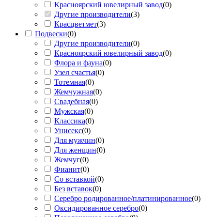
Красноярский ювелирный завод
(
0
)
Другие производители
(
3
)
Красцветмет
(
3
)
Подвески
(
0
)
Другие производители
(
0
)
Красноярский ювелирный завод
(
0
)
Флора и фауна
(
0
)
Узел счастья
(
0
)
Тотемная
(
0
)
Жемчужная
(
0
)
Свадебная
(
0
)
Мужская
(
0
)
Классика
(
0
)
Унисекс
(
0
)
Для мужчин
(
0
)
Для женщин
(
0
)
Жемчуг
(
0
)
Фианит
(
0
)
Со вставкой
(
0
)
Без вставок
(
0
)
Серебро родированное/платинированное
(
0
)
Оксидированное серебро
(
0
)