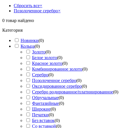
Сбросить все
×
Позолоченное серебро
×
0
товар найдено
Категория
Новинки
(
0
)
Кольца
(
0
)
Золото
(
0
)
Белое золото
(
0
)
Красное золото
(
0
)
Комбинированное золото
(
0
)
Серебро
(
0
)
Позолоченное серебро
(
0
)
Оксидированное серебро
(
0
)
Серебро родированное/платинированное
(
0
)
Обручальные
(
0
)
Фантазийные
(
0
)
Широкие
(
0
)
Печатки
(
0
)
Без вставок
(
0
)
Со вставкой
(
0
)