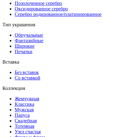
Позолоченное серебро
Оксидированное серебро
Серебро родированное/платинированное
Тип украшения
Обручальные
Фантазийные
Широкие
Печатки
Вставка
Без вставок
Со вставкой
Коллекция
Жемчужная
Классика
Мужская
Паруса
Свадебная
Тотемная
Узел счастья