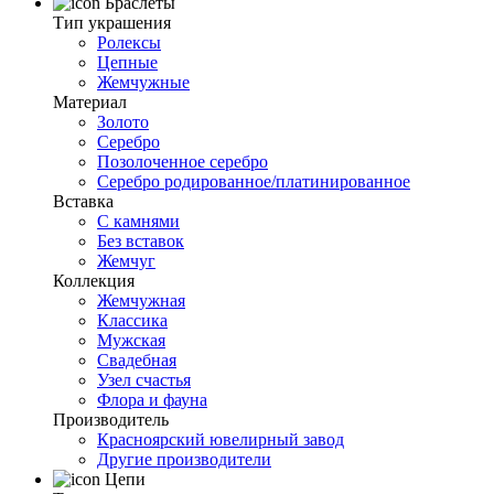
Браслеты
Тип украшения
Ролексы
Цепные
Жемчужные
Материал
Золото
Серебро
Позолоченное серебро
Серебро родированное/платинированное
Вставка
С камнями
Без вставок
Жемчуг
Коллекция
Жемчужная
Классика
Мужская
Свадебная
Узел счастья
Флора и фауна
Производитель
Красноярский ювелирный завод
Другие производители
Цепи