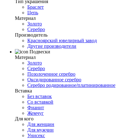
Тип украшения
Браслет
Цепь
Материал
Золото
Серебро
Производитель
Красноярский ювелирный завод
Другие производители
Подвески
Материал
Золото
Серебро
Позолоченное серебро
Оксидированное серебро
Серебро родированное/платинированное
Вставка
Без вставок
Со вставкой
Фианит
Жемчуг
Для кого
Для женщин
Для мужчин
Унисекс