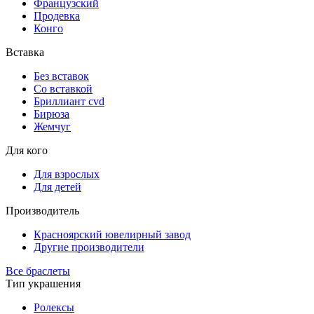
Французский
Продевка
Конго
Вставка
Без вставок
Со вставкой
Бриллиант cvd
Бирюза
Жемчуг
Для кого
Для взрослых
Для детей
Производитель
Красноярский ювелирный завод
Другие производители
Все браслеты
Тип украшения
Ролексы