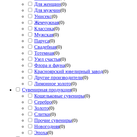
Для женщин
(
0
)
Для мужчин
(
0
)
Унисекс
(
0
)
Жемчужная
(
0
)
Классика
(
0
)
Мужская
(
0
)
Паруса
(
0
)
Свадебная
(
0
)
Тотемная
(
0
)
Узел счастья
(
0
)
Флора и фауна
(
0
)
Красноярский ювелирный завод
(
0
)
Другие производители
(
0
)
Лимонное золото
(
0
)
Сувенирная продукция
(
0
)
Кошельковые сувениры
(
0
)
Серебро
(
0
)
Золото
(
0
)
Слитки
(
0
)
Прочие сувениры
(
0
)
Новогодняя
(
0
)
Эпоха
(
0
)