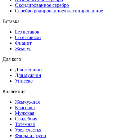
Оксидированное серебро
Серебро родированное/платинированное
Вставка
Без вставок
Со вставкой
Фианит
Жемчуг
Для кого
Для женщин
Для мужчин
Унисекс
Коллекция
Жемчужная
Классика
Мужская
Свадебная
Тотемная
Узел счастья
Флора и фауна