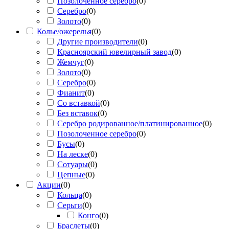
Позолоченное серебро
(
0
)
Серебро
(
0
)
Золото
(
0
)
Колье/ожерелья
(
0
)
Другие производители
(
0
)
Красноярский ювелирный завод
(
0
)
Жемчуг
(
0
)
Золото
(
0
)
Серебро
(
0
)
Фианит
(
0
)
Со вставкой
(
0
)
Без вставок
(
0
)
Серебро родированное/платинированное
(
0
)
Позолоченное серебро
(
0
)
Бусы
(
0
)
На леске
(
0
)
Сотуары
(
0
)
Цепные
(
0
)
Акции
(
0
)
Кольца
(
0
)
Серьги
(
0
)
Конго
(
0
)
Браслеты
(
0
)