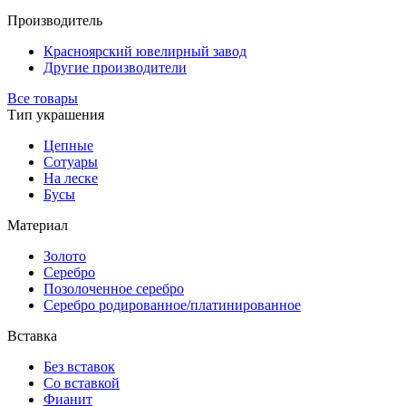
Производитель
Красноярский ювелирный завод
Другие производители
Все товары
Тип украшения
Цепные
Сотуары
На леске
Бусы
Материал
Золото
Серебро
Позолоченное серебро
Серебро родированное/платинированное
Вставка
Без вставок
Со вставкой
Фианит