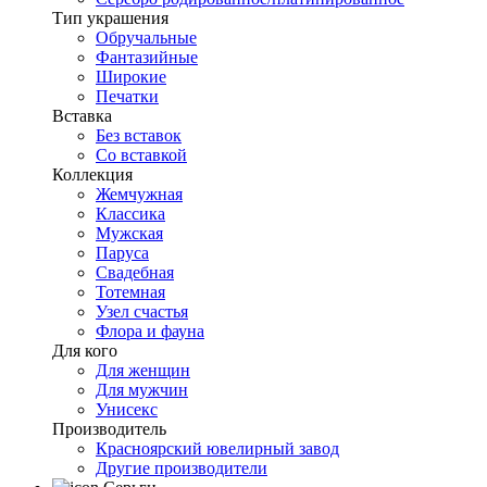
Тип украшения
Обручальные
Фантазийные
Широкие
Печатки
Вставка
Без вставок
Со вставкой
Коллекция
Жемчужная
Классика
Мужская
Паруса
Свадебная
Тотемная
Узел счастья
Флора и фауна
Для кого
Для женщин
Для мужчин
Унисекс
Производитель
Красноярский ювелирный завод
Другие производители