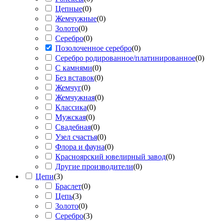
Цепные
(
0
)
Жемчужные
(
0
)
Золото
(
0
)
Серебро
(
0
)
Позолоченное серебро
(
0
)
Серебро родированное/платинированное
(
0
)
С камнями
(
0
)
Без вставок
(
0
)
Жемчуг
(
0
)
Жемчужная
(
0
)
Классика
(
0
)
Мужская
(
0
)
Свадебная
(
0
)
Узел счастья
(
0
)
Флора и фауна
(
0
)
Красноярский ювелирный завод
(
0
)
Другие производители
(
0
)
Цепи
(
3
)
Браслет
(
0
)
Цепь
(
3
)
Золото
(
0
)
Серебро
(
3
)