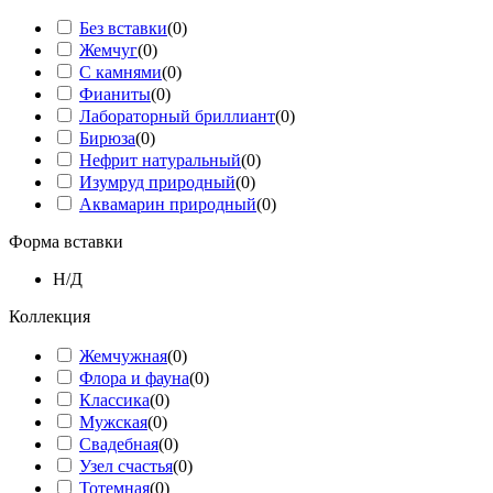
Без вставки
(
0
)
Жемчуг
(
0
)
С камнями
(
0
)
Фианиты
(
0
)
Лабораторный бриллиант
(
0
)
Бирюза
(
0
)
Нефрит натуральный
(
0
)
Изумруд природный
(
0
)
Аквамарин природный
(
0
)
Форма вставки
Н/Д
Коллекция
Жемчужная
(
0
)
Флора и фауна
(
0
)
Классика
(
0
)
Мужская
(
0
)
Свадебная
(
0
)
Узел счастья
(
0
)
Тотемная
(
0
)