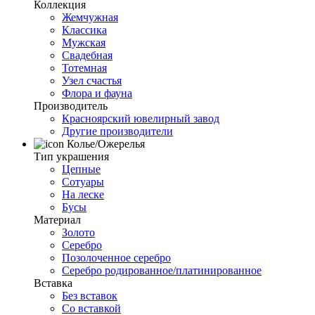
Коллекция
Жемчужная
Классика
Мужская
Свадебная
Тотемная
Узел счастья
Флора и фауна
Производитель
Красноярский ювелирный завод
Другие производители
Колье/Ожерелья
Тип украшения
Цепные
Сотуары
На леске
Бусы
Материал
Золото
Серебро
Позолоченное серебро
Серебро родированное/платинированное
Вставка
Без вставок
Со вставкой