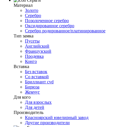
Серьги
Материал
Золото
Серебро
Позолоченное серебро
Оксидированное серебро
Серебро родированное/платинированное
Тип замка
Пусеты
Английский
Французский
Продевка
Конго
Вставка
Без вставок
Со вставкой
Бриллиант cvd
Бирюза
Жемчуг
Для кого
Для взрослых
Для детей
Производитель
Красноярский ювелирный завод
Другие производители