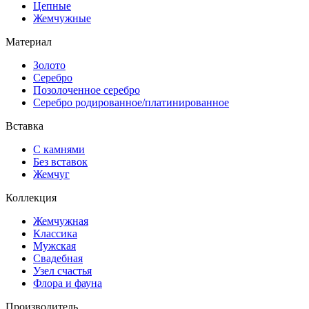
Цепные
Жемчужные
Материал
Золото
Серебро
Позолоченное серебро
Серебро родированное/платинированное
Вставка
С камнями
Без вставок
Жемчуг
Коллекция
Жемчужная
Классика
Мужская
Свадебная
Узел счастья
Флора и фауна
Производитель