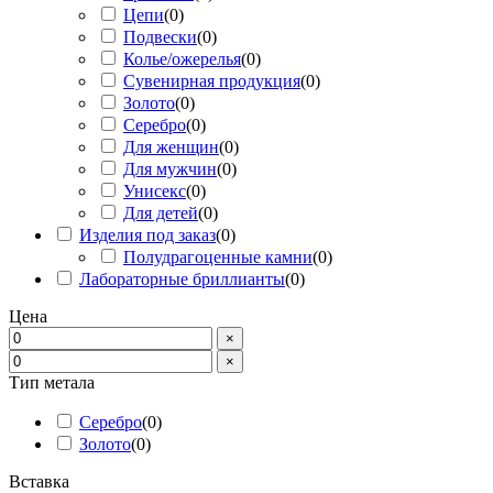
Цепи
(
0
)
Подвески
(
0
)
Колье/ожерелья
(
0
)
Сувенирная продукция
(
0
)
Золото
(
0
)
Серебро
(
0
)
Для женщин
(
0
)
Для мужчин
(
0
)
Унисекс
(
0
)
Для детей
(
0
)
Изделия под заказ
(
0
)
Полудрагоценные камни
(
0
)
Лабораторные бриллианты
(
0
)
Цена
×
×
Тип метала
Серебро
(
0
)
Золото
(
0
)
Вставка