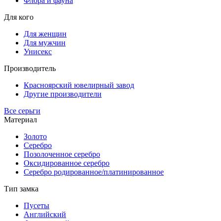
Флора и фауна
Для кого
Для женщин
Для мужчин
Унисекс
Производитель
Красноярский ювелирный завод
Другие производители
Все серьги
Материал
Золото
Серебро
Позолоченное серебро
Оксидированное серебро
Серебро родированное/платинированное
Тип замка
Пусеты
Английский