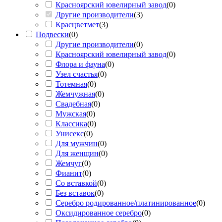
Красноярский ювелирный завод
(
0
)
Другие производители
(
3
)
Красцветмет
(
3
)
Подвески
(
0
)
Другие производители
(
0
)
Красноярский ювелирный завод
(
0
)
Флора и фауна
(
0
)
Узел счастья
(
0
)
Тотемная
(
0
)
Жемчужная
(
0
)
Свадебная
(
0
)
Мужская
(
0
)
Классика
(
0
)
Унисекс
(
0
)
Для мужчин
(
0
)
Для женщин
(
0
)
Жемчуг
(
0
)
Фианит
(
0
)
Со вставкой
(
0
)
Без вставок
(
0
)
Серебро родированное/платинированное
(
0
)
Оксидированное серебро
(
0
)