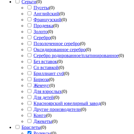
Серьги
(
0
)
Пусеты
(
0
)
Английский
(
0
)
Французский
(
0
)
Продевка
(
0
)
Золото
(
0
)
Серебро
(
0
)
Позолоченное серебро
(
0
)
Оксидированное серебро
(
0
)
Серебро родированное/платинированное
(
0
)
Без вставок
(
0
)
Со вставкой
(
0
)
Бриллиант cvd
(
0
)
Бирюза
(
0
)
Жемчуг
(
0
)
Для взрослых
(
0
)
Для детей
(
0
)
Красноярский ювелирный завод
(
0
)
Другие производители
(
0
)
Конго
(
0
)
Джекеты
(
0
)
Браслеты
(
0
)
Ролексы
(
0
)