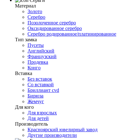
Серьги
Материал
Золото
Серебро
Позолоченное серебро
Оксидированное серебро
Серебро родированное/платинированное
Тип замка
Пусеты
Английский
Французский
Продевка
Конго
Вставка
Без вставок
Со вставкой
Бриллиант cvd
Бирюза
Жемчуг
Для кого
Для взрослых
Для детей
Производитель
Красноярский ювелирный завод
Другие производители