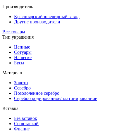
Производитель
Красноярский ювелирный завод
Другие производители
Все товары
Тип украшения
Цепные
Сотуары
На леске
Бусы
Материал
Золото
Серебро
Позолоченное серебро
Серебро родированное/платинированное
Вставка
Без вставок
Со вставкой
Фианит