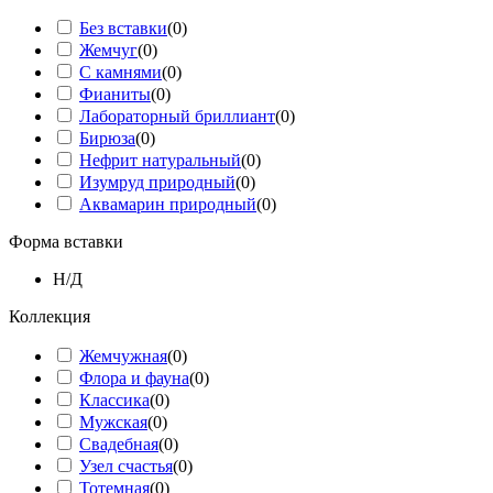
Без вставки
(
0
)
Жемчуг
(
0
)
С камнями
(
0
)
Фианиты
(
0
)
Лабораторный бриллиант
(
0
)
Бирюза
(
0
)
Нефрит натуральный
(
0
)
Изумруд природный
(
0
)
Аквамарин природный
(
0
)
Форма вставки
Н/Д
Коллекция
Жемчужная
(
0
)
Флора и фауна
(
0
)
Классика
(
0
)
Мужская
(
0
)
Свадебная
(
0
)
Узел счастья
(
0
)
Тотемная
(
0
)