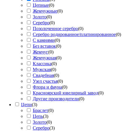
Цепные
(
0
)
Жемчужные
(
0
)
Золото
(
0
)
Серебро
(
0
)
Позолоченное серебро
(
0
)
Серебро родированное/платинированное
(
0
)
С камнями
(
0
)
Без вставок
(
0
)
Жемчуг
(
0
)
Жемчужная
(
0
)
Классика
(
0
)
Мужская
(
0
)
Свадебная
(
0
)
Узел счастья
(
0
)
Флора и фауна
(
0
)
Красноярский ювелирный завод
(
0
)
Другие производители
(
0
)
Цепи
(
3
)
Браслет
(
0
)
Цепь
(
3
)
Золото
(
0
)
Серебро
(
3
)