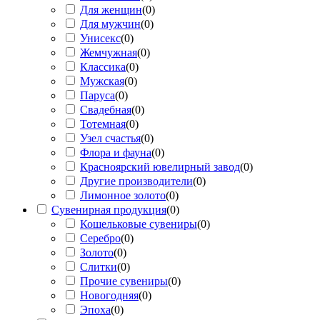
Для женщин
(
0
)
Для мужчин
(
0
)
Унисекс
(
0
)
Жемчужная
(
0
)
Классика
(
0
)
Мужская
(
0
)
Паруса
(
0
)
Свадебная
(
0
)
Тотемная
(
0
)
Узел счастья
(
0
)
Флора и фауна
(
0
)
Красноярский ювелирный завод
(
0
)
Другие производители
(
0
)
Лимонное золото
(
0
)
Сувенирная продукция
(
0
)
Кошельковые сувениры
(
0
)
Серебро
(
0
)
Золото
(
0
)
Слитки
(
0
)
Прочие сувениры
(
0
)
Новогодняя
(
0
)
Эпоха
(
0
)