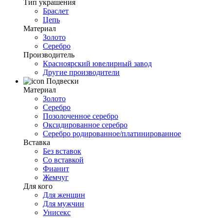
Тип украшения
Браслет
Цепь
Материал
Золото
Серебро
Производитель
Красноярский ювелирный завод
Другие производители
Подвески
Материал
Золото
Серебро
Позолоченное серебро
Оксидированное серебро
Серебро родированное/платинированное
Вставка
Без вставок
Со вставкой
Фианит
Жемчуг
Для кого
Для женщин
Для мужчин
Унисекс