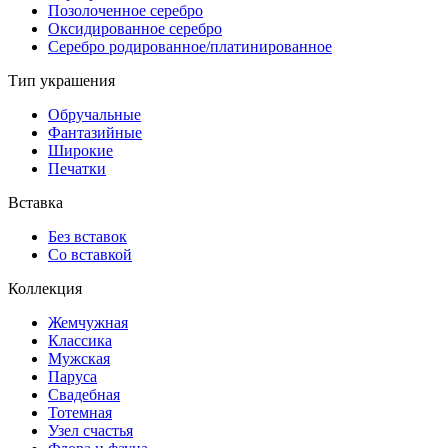
Позолоченное серебро
Оксидированное серебро
Серебро родированное/платинированное
Тип украшения
Обручальные
Фантазийные
Широкие
Печатки
Вставка
Без вставок
Со вставкой
Коллекция
Жемчужная
Классика
Мужская
Паруса
Свадебная
Тотемная
Узел счастья