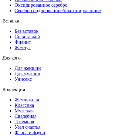
Оксидированное серебро
Серебро родированное/платинированное
Вставка
Без вставок
Со вставкой
Фианит
Жемчуг
Для кого
Для женщин
Для мужчин
Унисекс
Коллекция
Жемчужная
Классика
Мужская
Свадебная
Тотемная
Узел счастья
Флора и фауна