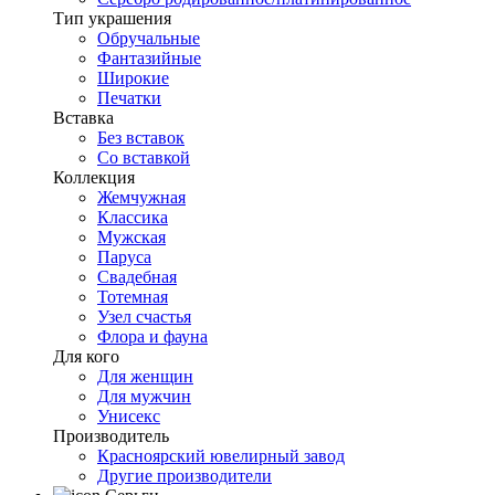
Тип украшения
Обручальные
Фантазийные
Широкие
Печатки
Вставка
Без вставок
Со вставкой
Коллекция
Жемчужная
Классика
Мужская
Паруса
Свадебная
Тотемная
Узел счастья
Флора и фауна
Для кого
Для женщин
Для мужчин
Унисекс
Производитель
Красноярский ювелирный завод
Другие производители