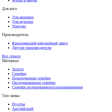
Флора и фауна
Для кого
Для женщин
Для мужчин
Унисекс
Производитель
Красноярский ювелирный завод
Другие производители
Все серьги
Материал
Золото
Серебро
Позолоченное серебро
Оксидированное серебро
Серебро родированное/платинированное
Тип замка
Пусеты
Английский