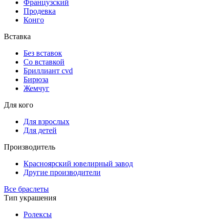
Французский
Продевка
Конго
Вставка
Без вставок
Со вставкой
Бриллиант cvd
Бирюза
Жемчуг
Для кого
Для взрослых
Для детей
Производитель
Красноярский ювелирный завод
Другие производители
Все браслеты
Тип украшения
Ролексы