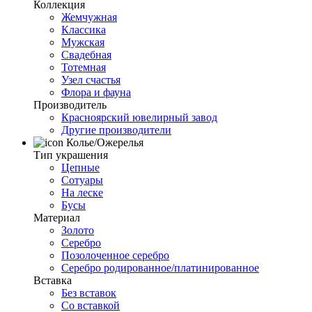
Коллекция
Жемчужная
Классика
Мужская
Свадебная
Тотемная
Узел счастья
Флора и фауна
Производитель
Красноярский ювелирный завод
Другие производители
Колье/Ожерелья
Тип украшения
Цепные
Сотуары
На леске
Бусы
Материал
Золото
Серебро
Позолоченное серебро
Серебро родированное/платинированное
Вставка
Без вставок
Со вставкой