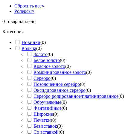
Сбросить все
×
Ролексы
×
0
товар найдено
Категория
Новинки
(
0
)
Кольца
(
0
)
Золото
(
0
)
Белое золото
(
0
)
Красное золото
(
0
)
Комбинированное золото
(
0
)
Серебро
(
0
)
Позолоченное серебро
(
0
)
Оксидированное серебро
(
0
)
Серебро родированное/платинированное
(
0
)
Обручальные
(
0
)
Фантазийные
(
0
)
Широкие
(
0
)
Печатки
(
0
)
Без вставок
(
0
)
Со вставкой
(
0
)