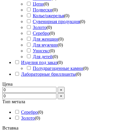
Цепи
(
0
)
Подвески
(
0
)
Колье/ожерелья
(
0
)
Сувенирная продукция
(
0
)
Золото
(
0
)
Серебро
(
0
)
Для женщин
(
0
)
Для мужчин
(
0
)
Унисекс
(
0
)
Для детей
(
0
)
Изделия под заказ
(
0
)
Полудрагоценные камни
(
0
)
Лабораторные бриллианты
(
0
)
Цена
×
×
Тип метала
Серебро
(
0
)
Золото
(
0
)
Вставка