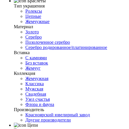
Браслеты
Тип украшения
Ролексы
Цепные
Жемчужные
Материал
Золото
Серебро
Позолоченное серебро
Серебро родированное/платинированное
Вставка
С камнями
Без вставок
Жемчуг
Коллекция
Жемчужная
Классика
Мужская
Свадебная
Узел счастья
Флора и фауна
Производитель
Красноярский ювелирный завод
Другие производители
Цепи