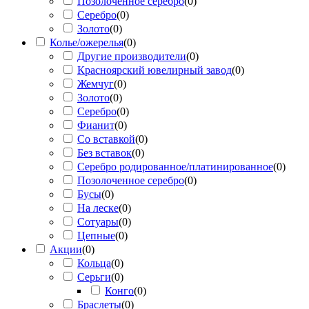
Позолоченное серебро
(
0
)
Серебро
(
0
)
Золото
(
0
)
Колье/ожерелья
(
0
)
Другие производители
(
0
)
Красноярский ювелирный завод
(
0
)
Жемчуг
(
0
)
Золото
(
0
)
Серебро
(
0
)
Фианит
(
0
)
Со вставкой
(
0
)
Без вставок
(
0
)
Серебро родированное/платинированное
(
0
)
Позолоченное серебро
(
0
)
Бусы
(
0
)
На леске
(
0
)
Сотуары
(
0
)
Цепные
(
0
)
Акции
(
0
)
Кольца
(
0
)
Серьги
(
0
)
Конго
(
0
)
Браслеты
(
0
)