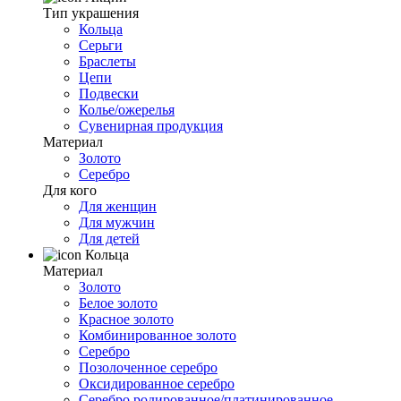
Тип украшения
Кольца
Серьги
Браслеты
Цепи
Подвески
Колье/ожерелья
Сувенирная продукция
Материал
Золото
Серебро
Для кого
Для женщин
Для мужчин
Для детей
Кольца
Материал
Золото
Белое золото
Красное золото
Комбинированное золото
Серебро
Позолоченное серебро
Оксидированное серебро
Серебро родированное/платинированное