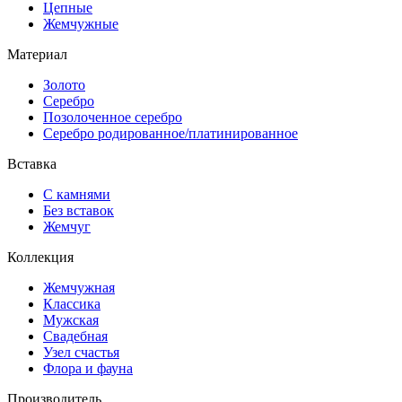
Цепные
Жемчужные
Материал
Золото
Серебро
Позолоченное серебро
Серебро родированное/платинированное
Вставка
С камнями
Без вставок
Жемчуг
Коллекция
Жемчужная
Классика
Мужская
Свадебная
Узел счастья
Флора и фауна
Производитель