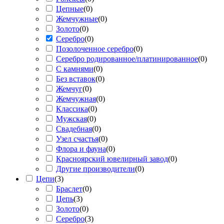
Цепные
(
0
)
Жемчужные
(
0
)
Золото
(
0
)
Серебро
(
0
)
Позолоченное серебро
(
0
)
Серебро родированное/платинированное
(
0
)
С камнями
(
0
)
Без вставок
(
0
)
Жемчуг
(
0
)
Жемчужная
(
0
)
Классика
(
0
)
Мужская
(
0
)
Свадебная
(
0
)
Узел счастья
(
0
)
Флора и фауна
(
0
)
Красноярский ювелирный завод
(
0
)
Другие производители
(
0
)
Цепи
(
3
)
Браслет
(
0
)
Цепь
(
3
)
Золото
(
0
)
Серебро
(
3
)