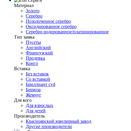
Серьги
Материал
Золото
Серебро
Позолоченное серебро
Оксидированное серебро
Серебро родированное/платинированное
Тип замка
Пусеты
Английский
Французский
Продевка
Конго
Вставка
Без вставок
Со вставкой
Бриллиант cvd
Бирюза
Жемчуг
Для кого
Для взрослых
Для детей
Производитель
Красноярский ювелирный завод
Другие производители