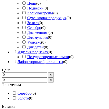
Цепи
(
0
)
Подвески
(
0
)
Колье/ожерелья
(
0
)
Сувенирная продукция
(
0
)
Золото
(
0
)
Серебро
(
0
)
Для женщин
(
0
)
Для мужчин
(
0
)
Унисекс
(
0
)
Для детей
(
0
)
Изделия под заказ
(
0
)
Полудрагоценные камни
(
0
)
Лабораторные бриллианты
(
0
)
Цена
×
×
Тип метала
Серебро
(
0
)
Золото
(
0
)
Вставка