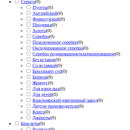
Серьги
(
0
)
Пусеты
(
0
)
Английский
(
0
)
Французский
(
0
)
Продевка
(
0
)
Золото
(
0
)
Серебро
(
0
)
Позолоченное серебро
(
0
)
Оксидированное серебро
(
0
)
Серебро родированное/платинированное
(
0
)
Без вставок
(
0
)
Со вставкой
(
0
)
Бриллиант cvd
(
0
)
Бирюза
(
0
)
Жемчуг
(
0
)
Для взрослых
(
0
)
Для детей
(
0
)
Красноярский ювелирный завод
(
0
)
Другие производители
(
0
)
Конго
(
0
)
Джекеты
(
0
)
Браслеты
(
0
)
Ролексы
(
0
)