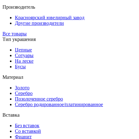
Производитель
Красноярский ювелирный завод
Другие производители
Все товары
Тип украшения
Цепные
Сотуары
На леске
Бусы
Материал
Золото
Серебро
Позолоченное серебро
Серебро родированное/платинированное
Вставка
Без вставок
Со вставкой
Фианит