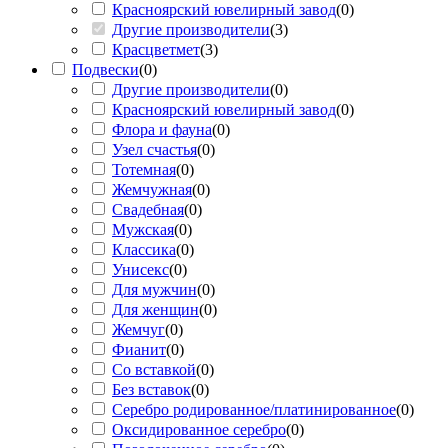
Красноярский ювелирный завод
(
0
)
Другие производители
(
3
)
Красцветмет
(
3
)
Подвески
(
0
)
Другие производители
(
0
)
Красноярский ювелирный завод
(
0
)
Флора и фауна
(
0
)
Узел счастья
(
0
)
Тотемная
(
0
)
Жемчужная
(
0
)
Свадебная
(
0
)
Мужская
(
0
)
Классика
(
0
)
Унисекс
(
0
)
Для мужчин
(
0
)
Для женщин
(
0
)
Жемчуг
(
0
)
Фианит
(
0
)
Со вставкой
(
0
)
Без вставок
(
0
)
Серебро родированное/платинированное
(
0
)
Оксидированное серебро
(
0
)