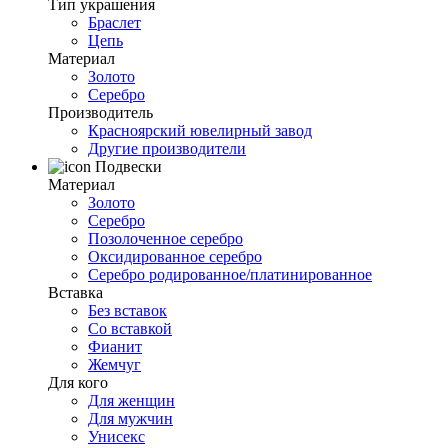
Тип украшения
Браслет
Цепь
Материал
Золото
Серебро
Производитель
Красноярский ювелирный завод
Другие производители
Подвески
Материал
Золото
Серебро
Позолоченное серебро
Оксидированное серебро
Серебро родированное/платинированное
Вставка
Без вставок
Со вставкой
Фианит
Жемчуг
Для кого
Для женщин
Для мужчин
Унисекс