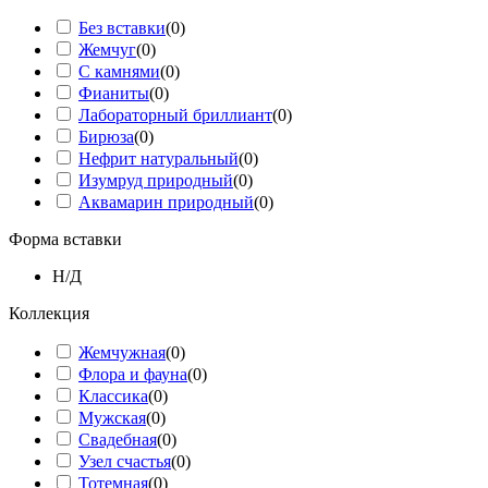
Без вставки
(
0
)
Жемчуг
(
0
)
С камнями
(
0
)
Фианиты
(
0
)
Лабораторный бриллиант
(
0
)
Бирюза
(
0
)
Нефрит натуральный
(
0
)
Изумруд природный
(
0
)
Аквамарин природный
(
0
)
Форма вставки
Н/Д
Коллекция
Жемчужная
(
0
)
Флора и фауна
(
0
)
Классика
(
0
)
Мужская
(
0
)
Свадебная
(
0
)
Узел счастья
(
0
)
Тотемная
(
0
)