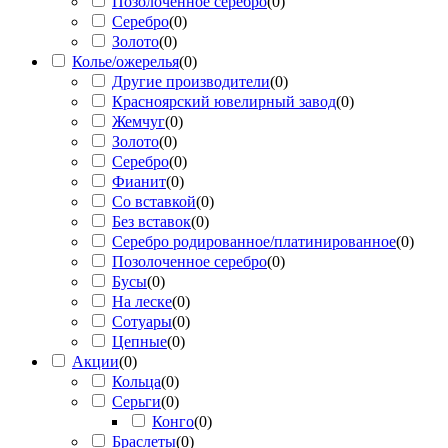
Позолоченное серебро
(
0
)
Серебро
(
0
)
Золото
(
0
)
Колье/ожерелья
(
0
)
Другие производители
(
0
)
Красноярский ювелирный завод
(
0
)
Жемчуг
(
0
)
Золото
(
0
)
Серебро
(
0
)
Фианит
(
0
)
Со вставкой
(
0
)
Без вставок
(
0
)
Серебро родированное/платинированное
(
0
)
Позолоченное серебро
(
0
)
Бусы
(
0
)
На леске
(
0
)
Сотуары
(
0
)
Цепные
(
0
)
Акции
(
0
)
Кольца
(
0
)
Серьги
(
0
)
Конго
(
0
)
Браслеты
(
0
)