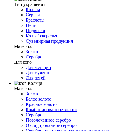
Тип украшения
Кольца
Серьги
Браслеты
Цепи
Подвески
Колье/ожерелья
Сувенирная продукция
Материал
Золото
Серебро
Для кого
Для женщин
Для мужчин
Для детей
Кольца
Материал
Золото
Белое золото
Красное золото
Комбинированное золото
Серебро
Позолоченное серебро
Оксидированное серебро
Серебро родированное/платинированное