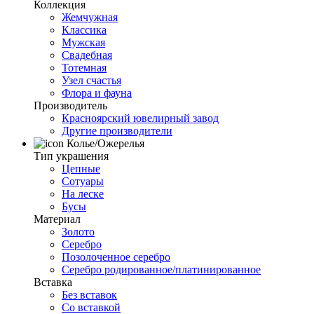
Коллекция
Жемчужная
Классика
Мужская
Свадебная
Тотемная
Узел счастья
Флора и фауна
Производитель
Красноярский ювелирный завод
Другие производители
Колье/Ожерелья
Тип украшения
Цепные
Сотуары
На леске
Бусы
Материал
Золото
Серебро
Позолоченное серебро
Серебро родированное/платинированное
Вставка
Без вставок
Со вставкой