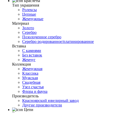
Браслеты
Тип украшения
Ролексы
Цепные
Жемчужные
Материал
Золото
Серебро
Позолоченное серебро
Серебро родированное/платинированное
Вставка
С камнями
Без вставок
Жемчуг
Коллекция
Жемчужная
Классика
Мужская
Свадебная
Узел счастья
Флора и фауна
Производитель
Красноярский ювелирный завод
Другие производители
Цепи