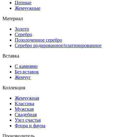
Цепные
Жемчужные
Материал
Золото
Серебро
Позолоченное серебро
Серебро родированное/платинированное
Вставка
С камнями
Без вставок
Жемчуг
Коллекция
Жемчужная
Классика
Мужская
Свадебная
Узел счастья
Флора и фауна
Производитель