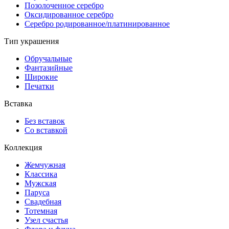
Позолоченное серебро
Оксидированное серебро
Серебро родированное/платинированное
Тип украшения
Обручальные
Фантазийные
Широкие
Печатки
Вставка
Без вставок
Со вставкой
Коллекция
Жемчужная
Классика
Мужская
Паруса
Свадебная
Тотемная
Узел счастья