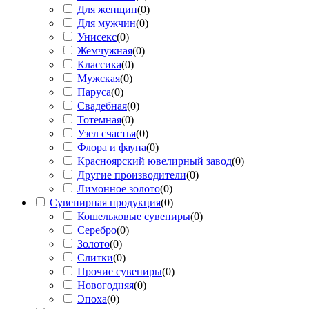
Для женщин
(
0
)
Для мужчин
(
0
)
Унисекс
(
0
)
Жемчужная
(
0
)
Классика
(
0
)
Мужская
(
0
)
Паруса
(
0
)
Свадебная
(
0
)
Тотемная
(
0
)
Узел счастья
(
0
)
Флора и фауна
(
0
)
Красноярский ювелирный завод
(
0
)
Другие производители
(
0
)
Лимонное золото
(
0
)
Сувенирная продукция
(
0
)
Кошельковые сувениры
(
0
)
Серебро
(
0
)
Золото
(
0
)
Слитки
(
0
)
Прочие сувениры
(
0
)
Новогодняя
(
0
)
Эпоха
(
0
)