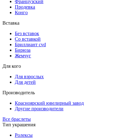
Французский
Продевка
Конго
Вставка
Без вставок
Со вставкой
Бриллиант cvd
Бирюза
Жемчуг
Для кого
Для взрослых
Для детей
Производитель
Красноярский ювелирный завод
Другие производители
Все браслеты
Тип украшения
Ролексы