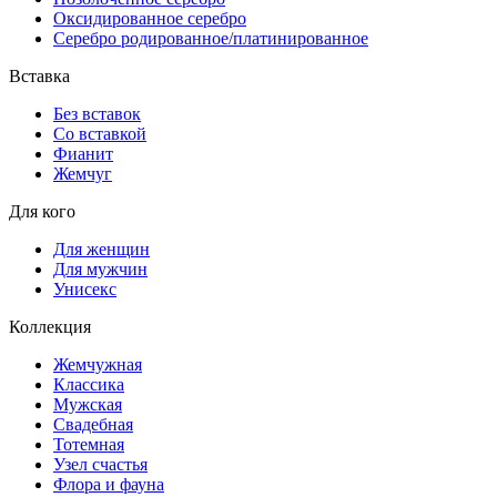
Оксидированное серебро
Серебро родированное/платинированное
Вставка
Без вставок
Со вставкой
Фианит
Жемчуг
Для кого
Для женщин
Для мужчин
Унисекс
Коллекция
Жемчужная
Классика
Мужская
Свадебная
Тотемная
Узел счастья
Флора и фауна