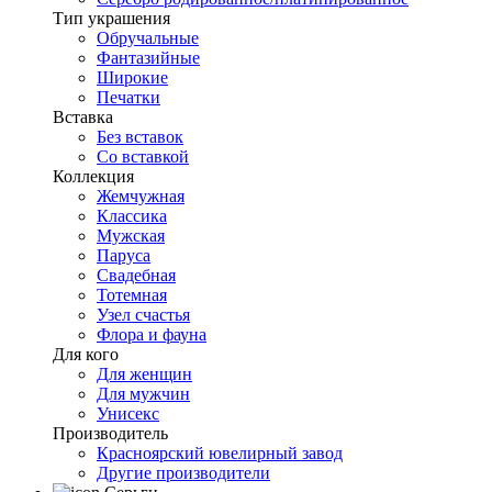
Тип украшения
Обручальные
Фантазийные
Широкие
Печатки
Вставка
Без вставок
Со вставкой
Коллекция
Жемчужная
Классика
Мужская
Паруса
Свадебная
Тотемная
Узел счастья
Флора и фауна
Для кого
Для женщин
Для мужчин
Унисекс
Производитель
Красноярский ювелирный завод
Другие производители