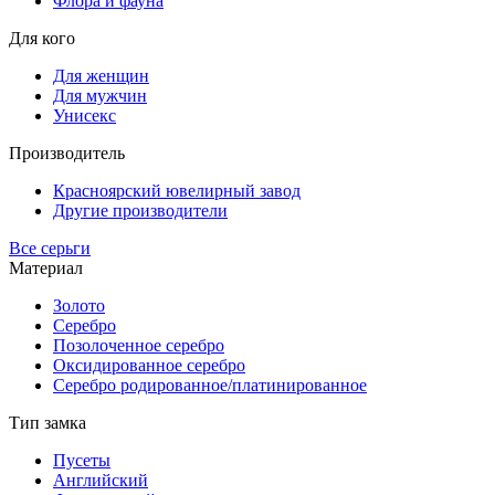
Флора и фауна
Для кого
Для женщин
Для мужчин
Унисекс
Производитель
Красноярский ювелирный завод
Другие производители
Все серьги
Материал
Золото
Серебро
Позолоченное серебро
Оксидированное серебро
Серебро родированное/платинированное
Тип замка
Пусеты
Английский