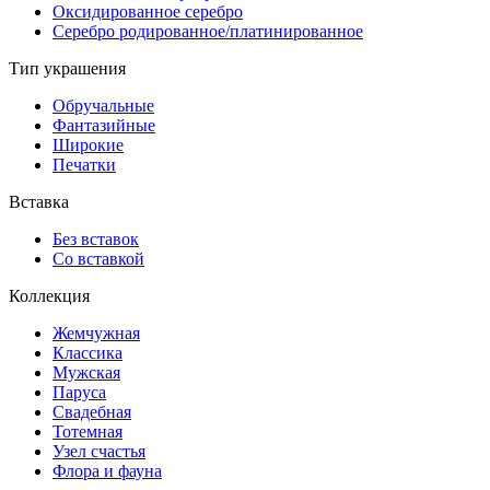
Оксидированное серебро
Серебро родированное/платинированное
Тип украшения
Обручальные
Фантазийные
Широкие
Печатки
Вставка
Без вставок
Со вставкой
Коллекция
Жемчужная
Классика
Мужская
Паруса
Свадебная
Тотемная
Узел счастья
Флора и фауна