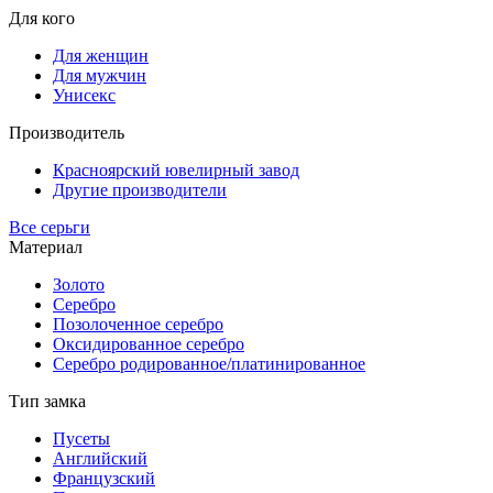
Для кого
Для женщин
Для мужчин
Унисекс
Производитель
Красноярский ювелирный завод
Другие производители
Все серьги
Материал
Золото
Серебро
Позолоченное серебро
Оксидированное серебро
Серебро родированное/платинированное
Тип замка
Пусеты
Английский
Французский