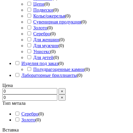
Цепи
(
0
)
Подвески
(
0
)
Колье/ожерелья
(
0
)
Сувенирная продукция
(
0
)
Золото
(
0
)
Серебро
(
0
)
Для женщин
(
0
)
Для мужчин
(
0
)
Унисекс
(
0
)
Для детей
(
0
)
Изделия под заказ
(
0
)
Полудрагоценные камни
(
0
)
Лабораторные бриллианты
(
0
)
Цена
×
×
Тип метала
Серебро
(
0
)
Золото
(
0
)
Вставка