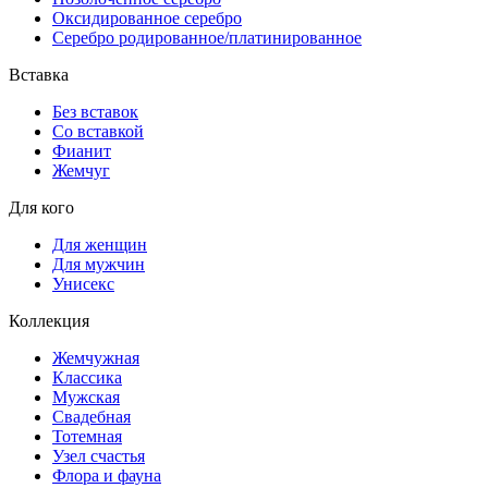
Оксидированное серебро
Серебро родированное/платинированное
Вставка
Без вставок
Со вставкой
Фианит
Жемчуг
Для кого
Для женщин
Для мужчин
Унисекс
Коллекция
Жемчужная
Классика
Мужская
Свадебная
Тотемная
Узел счастья
Флора и фауна