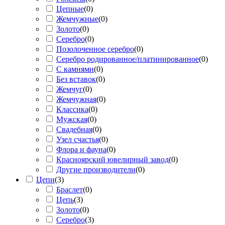
Цепные
(
0
)
Жемчужные
(
0
)
Золото
(
0
)
Серебро
(
0
)
Позолоченное серебро
(
0
)
Серебро родированное/платинированное
(
0
)
С камнями
(
0
)
Без вставок
(
0
)
Жемчуг
(
0
)
Жемчужная
(
0
)
Классика
(
0
)
Мужская
(
0
)
Свадебная
(
0
)
Узел счастья
(
0
)
Флора и фауна
(
0
)
Красноярский ювелирный завод
(
0
)
Другие производители
(
0
)
Цепи
(
3
)
Браслет
(
0
)
Цепь
(
3
)
Золото
(
0
)
Серебро
(
3
)