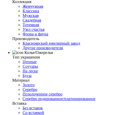
Коллекция
Жемчужная
Классика
Мужская
Свадебная
Тотемная
Узел счастья
Флора и фауна
Производитель
Красноярский ювелирный завод
Другие производители
Колье/Ожерелья
Тип украшения
Цепные
Сотуары
На леске
Бусы
Материал
Золото
Серебро
Позолоченное серебро
Серебро родированное/платинированное
Вставка
Без вставок
Со вставкой