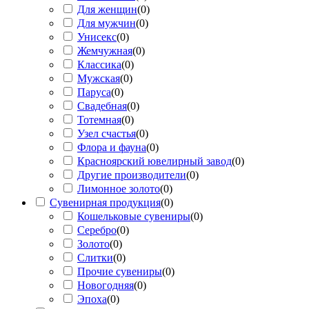
Для женщин
(
0
)
Для мужчин
(
0
)
Унисекс
(
0
)
Жемчужная
(
0
)
Классика
(
0
)
Мужская
(
0
)
Паруса
(
0
)
Свадебная
(
0
)
Тотемная
(
0
)
Узел счастья
(
0
)
Флора и фауна
(
0
)
Красноярский ювелирный завод
(
0
)
Другие производители
(
0
)
Лимонное золото
(
0
)
Сувенирная продукция
(
0
)
Кошельковые сувениры
(
0
)
Серебро
(
0
)
Золото
(
0
)
Слитки
(
0
)
Прочие сувениры
(
0
)
Новогодняя
(
0
)
Эпоха
(
0
)