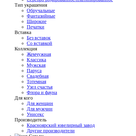
Тип украшения
Обручальные
Фантазийные
Широкие
Печатки
Вставка
Без вставок
Со вставкой
Коллекция
Жемчужная
Классика
Мужская
Паруса
Свадебная
Тотемная
Узел счастья
Флора и фауна
Для кого
Для женщин
Для мужчин
Унисекс
Производитель
Красноярский ювелирный завод
Другие производители