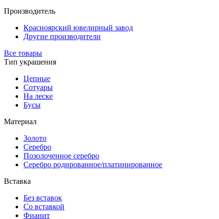
Производитель
Красноярский ювелирный завод
Другие производители
Все товары
Тип украшения
Цепные
Сотуары
На леске
Бусы
Материал
Золото
Серебро
Позолоченное серебро
Серебро родированное/платинированное
Вставка
Без вставок
Со вставкой
Фианит