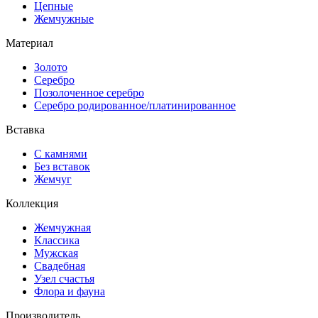
Цепные
Жемчужные
Материал
Золото
Серебро
Позолоченное серебро
Серебро родированное/платинированное
Вставка
С камнями
Без вставок
Жемчуг
Коллекция
Жемчужная
Классика
Мужская
Свадебная
Узел счастья
Флора и фауна
Производитель