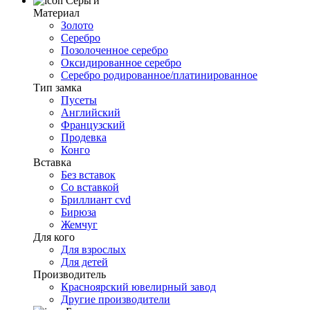
Серьги
Материал
Золото
Серебро
Позолоченное серебро
Оксидированное серебро
Серебро родированное/платинированное
Тип замка
Пусеты
Английский
Французский
Продевка
Конго
Вставка
Без вставок
Со вставкой
Бриллиант cvd
Бирюза
Жемчуг
Для кого
Для взрослых
Для детей
Производитель
Красноярский ювелирный завод
Другие производители