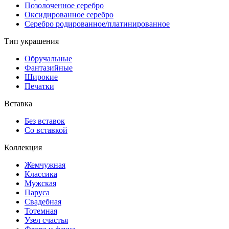
Позолоченное серебро
Оксидированное серебро
Серебро родированное/платинированное
Тип украшения
Обручальные
Фантазийные
Широкие
Печатки
Вставка
Без вставок
Со вставкой
Коллекция
Жемчужная
Классика
Мужская
Паруса
Свадебная
Тотемная
Узел счастья