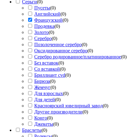
Серьги
(
0
)
Пусеты
(
0
)
Английский
(
0
)
Французский
(
0
)
Продевка
(
0
)
Золото
(
0
)
Серебро
(
0
)
Позолоченное серебро
(
0
)
Оксидированное серебро
(
0
)
Серебро родированное/платинированное
(
0
)
Без вставок
(
0
)
Со вставкой
(
0
)
Бриллиант cvd
(
0
)
Бирюза
(
0
)
Жемчуг
(
0
)
Для взрослых
(
0
)
Для детей
(
0
)
Красноярский ювелирный завод
(
0
)
Другие производители
(
0
)
Конго
(
0
)
Джекеты
(
0
)
Браслеты
(
0
)
Ролексы
(
0
)