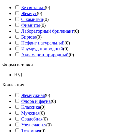
Без вставки
(
0
)
Жемчуг
(
0
)
С камнями
(
0
)
Фианиты
(
0
)
Лабораторный бриллиант
(
0
)
Бирюза
(
0
)
Нефрит натуральный
(
0
)
Изумруд природный
(
0
)
Аквамарин природный
(
0
)
Форма вставки
Н/Д
Коллекция
Жемчужная
(
0
)
Флора и фауна
(
0
)
Классика
(
0
)
Мужская
(
0
)
Свадебная
(
0
)
Узел счастья
(
0
)
Тотемная
(
0
)