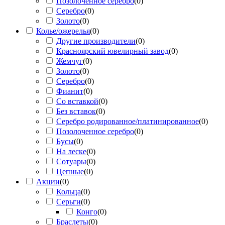
Позолоченное серебро
(
0
)
Серебро
(
0
)
Золото
(
0
)
Колье/ожерелья
(
0
)
Другие производители
(
0
)
Красноярский ювелирный завод
(
0
)
Жемчуг
(
0
)
Золото
(
0
)
Серебро
(
0
)
Фианит
(
0
)
Со вставкой
(
0
)
Без вставок
(
0
)
Серебро родированное/платинированное
(
0
)
Позолоченное серебро
(
0
)
Бусы
(
0
)
На леске
(
0
)
Сотуары
(
0
)
Цепные
(
0
)
Акции
(
0
)
Кольца
(
0
)
Серьги
(
0
)
Конго
(
0
)
Браслеты
(
0
)