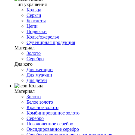
Тип украшения
Кольца
Серьги
Браслеты
Цепи
Подвески
Колье/ожерелья
Сувенирная продукция
Материал
Золото
Серебро
Для кого
Для женщин
Для мужчин
Для детей
Кольца
Материал
Золото
Белое золото
Красное золото
Комбинированное золото
Серебро
Позолоченное серебро
Оксидированное серебро
Серебро родированное/платинированное