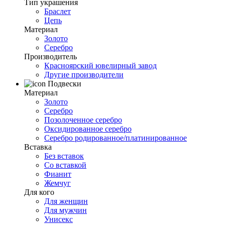
Тип украшения
Браслет
Цепь
Материал
Золото
Серебро
Производитель
Красноярский ювелирный завод
Другие производители
Подвески
Материал
Золото
Серебро
Позолоченное серебро
Оксидированное серебро
Серебро родированное/платинированное
Вставка
Без вставок
Со вставкой
Фианит
Жемчуг
Для кого
Для женщин
Для мужчин
Унисекс