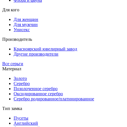
Флора и фауна
Для кого
Для женщин
Для мужчин
Унисекс
Производитель
Красноярский ювелирный завод
Другие производители
Все серьги
Материал
Золото
Серебро
Позолоченное серебро
Оксидированное серебро
Серебро родированное/платинированное
Тип замка
Пусеты
Английский