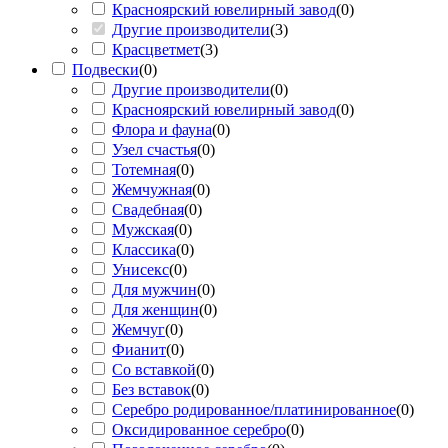
Красноярский ювелирный завод
(
0
)
Другие производители
(
3
)
Красцветмет
(
3
)
Подвески
(
0
)
Другие производители
(
0
)
Красноярский ювелирный завод
(
0
)
Флора и фауна
(
0
)
Узел счастья
(
0
)
Тотемная
(
0
)
Жемчужная
(
0
)
Свадебная
(
0
)
Мужская
(
0
)
Классика
(
0
)
Унисекс
(
0
)
Для мужчин
(
0
)
Для женщин
(
0
)
Жемчуг
(
0
)
Фианит
(
0
)
Со вставкой
(
0
)
Без вставок
(
0
)
Серебро родированное/платинированное
(
0
)
Оксидированное серебро
(
0
)