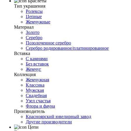
Браслеты
Тип украшения
Ролексы
Цепные
Жемчужные
Материал
Золото
Серебро
Позолоченное серебро
Серебро родированное/платинированное
Вставка
С камнями
Без вставок
Жемчуг
Коллекция
Жемчужная
Классика
Мужская
Свадебная
Узел счастья
Флора и фауна
Производитель
Красноярский ювелирный завод
Другие производители
Цепи