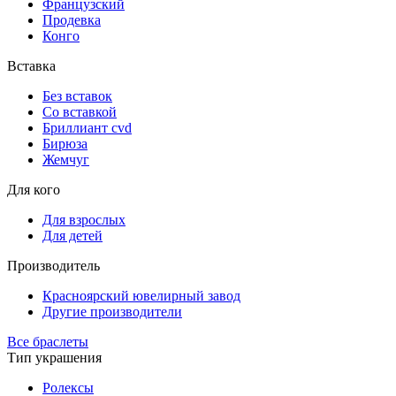
Французский
Продевка
Конго
Вставка
Без вставок
Со вставкой
Бриллиант cvd
Бирюза
Жемчуг
Для кого
Для взрослых
Для детей
Производитель
Красноярский ювелирный завод
Другие производители
Все браслеты
Тип украшения
Ролексы