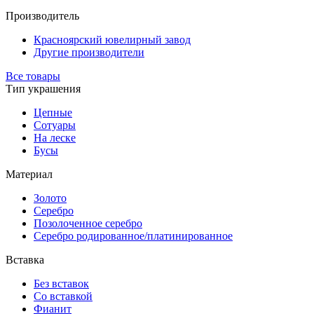
Производитель
Красноярский ювелирный завод
Другие производители
Все товары
Тип украшения
Цепные
Сотуары
На леске
Бусы
Материал
Золото
Серебро
Позолоченное серебро
Серебро родированное/платинированное
Вставка
Без вставок
Со вставкой
Фианит