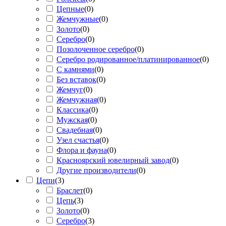
Цепные
(
0
)
Жемчужные
(
0
)
Золото
(
0
)
Серебро
(
0
)
Позолоченное серебро
(
0
)
Серебро родированное/платинированное
(
0
)
С камнями
(
0
)
Без вставок
(
0
)
Жемчуг
(
0
)
Жемчужная
(
0
)
Классика
(
0
)
Мужская
(
0
)
Свадебная
(
0
)
Узел счастья
(
0
)
Флора и фауна
(
0
)
Красноярский ювелирный завод
(
0
)
Другие производители
(
0
)
Цепи
(
3
)
Браслет
(
0
)
Цепь
(
3
)
Золото
(
0
)
Серебро
(
3
)