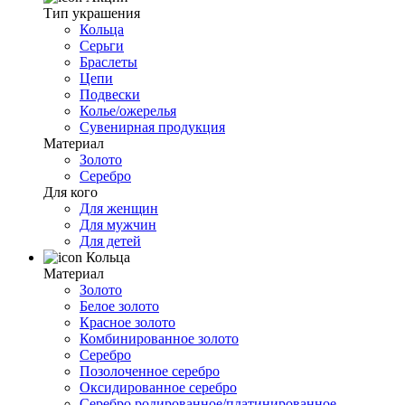
Тип украшения
Кольца
Серьги
Браслеты
Цепи
Подвески
Колье/ожерелья
Сувенирная продукция
Материал
Золото
Серебро
Для кого
Для женщин
Для мужчин
Для детей
Кольца
Материал
Золото
Белое золото
Красное золото
Комбинированное золото
Серебро
Позолоченное серебро
Оксидированное серебро
Серебро родированное/платинированное