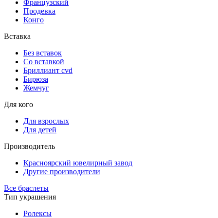
Французский
Продевка
Конго
Вставка
Без вставок
Со вставкой
Бриллиант cvd
Бирюза
Жемчуг
Для кого
Для взрослых
Для детей
Производитель
Красноярский ювелирный завод
Другие производители
Все браслеты
Тип украшения
Ролексы