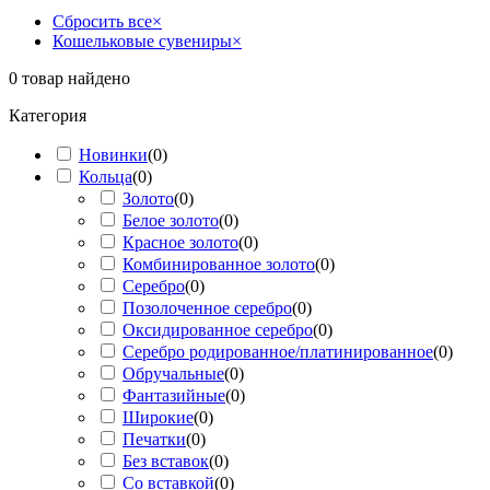
Сбросить все
×
Кошельковые сувениры
×
0
товар найдено
Категория
Новинки
(
0
)
Кольца
(
0
)
Золото
(
0
)
Белое золото
(
0
)
Красное золото
(
0
)
Комбинированное золото
(
0
)
Серебро
(
0
)
Позолоченное серебро
(
0
)
Оксидированное серебро
(
0
)
Серебро родированное/платинированное
(
0
)
Обручальные
(
0
)
Фантазийные
(
0
)
Широкие
(
0
)
Печатки
(
0
)
Без вставок
(
0
)
Со вставкой
(
0
)