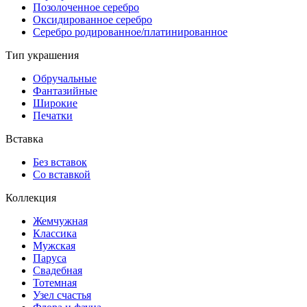
Позолоченное серебро
Оксидированное серебро
Серебро родированное/платинированное
Тип украшения
Обручальные
Фантазийные
Широкие
Печатки
Вставка
Без вставок
Со вставкой
Коллекция
Жемчужная
Классика
Мужская
Паруса
Свадебная
Тотемная
Узел счастья