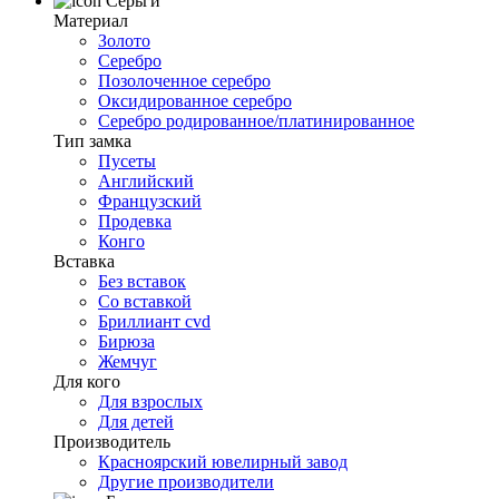
Серьги
Материал
Золото
Серебро
Позолоченное серебро
Оксидированное серебро
Серебро родированное/платинированное
Тип замка
Пусеты
Английский
Французский
Продевка
Конго
Вставка
Без вставок
Со вставкой
Бриллиант cvd
Бирюза
Жемчуг
Для кого
Для взрослых
Для детей
Производитель
Красноярский ювелирный завод
Другие производители