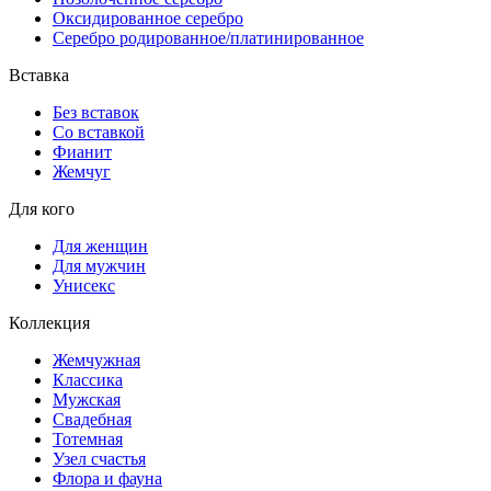
Оксидированное серебро
Серебро родированное/платинированное
Вставка
Без вставок
Со вставкой
Фианит
Жемчуг
Для кого
Для женщин
Для мужчин
Унисекс
Коллекция
Жемчужная
Классика
Мужская
Свадебная
Тотемная
Узел счастья
Флора и фауна