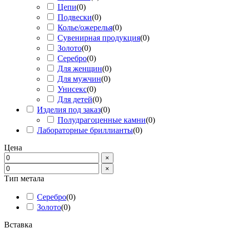
Цепи
(
0
)
Подвески
(
0
)
Колье/ожерелья
(
0
)
Сувенирная продукция
(
0
)
Золото
(
0
)
Серебро
(
0
)
Для женщин
(
0
)
Для мужчин
(
0
)
Унисекс
(
0
)
Для детей
(
0
)
Изделия под заказ
(
0
)
Полудрагоценные камни
(
0
)
Лабораторные бриллианты
(
0
)
Цена
×
×
Тип метала
Серебро
(
0
)
Золото
(
0
)
Вставка