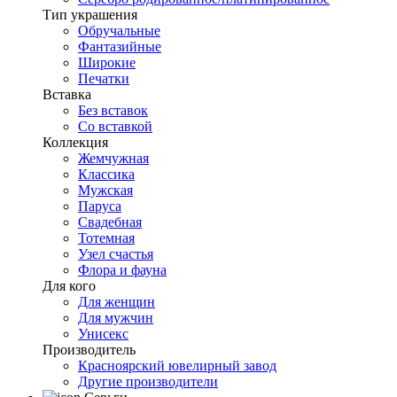
Тип украшения
Обручальные
Фантазийные
Широкие
Печатки
Вставка
Без вставок
Со вставкой
Коллекция
Жемчужная
Классика
Мужская
Паруса
Свадебная
Тотемная
Узел счастья
Флора и фауна
Для кого
Для женщин
Для мужчин
Унисекс
Производитель
Красноярский ювелирный завод
Другие производители