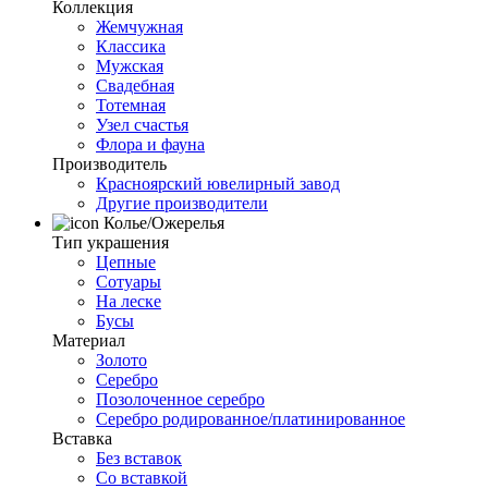
Коллекция
Жемчужная
Классика
Мужская
Свадебная
Тотемная
Узел счастья
Флора и фауна
Производитель
Красноярский ювелирный завод
Другие производители
Колье/Ожерелья
Тип украшения
Цепные
Сотуары
На леске
Бусы
Материал
Золото
Серебро
Позолоченное серебро
Серебро родированное/платинированное
Вставка
Без вставок
Со вставкой