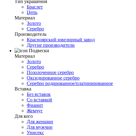
Тип украшения
Браслет
Цепь
Материал
Золото
Серебро
Производитель
Красноярский ювелирный завод
Другие производители
Подвески
Материал
Золото
Серебро
Позолоченное серебро
Оксидированное серебро
Серебро родированное/платинированное
Вставка
Без вставок
Со вставкой
Фианит
Жемчуг
Для кого
Для женщин
Для мужчин
Унисекс