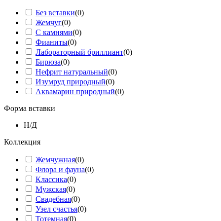
Без вставки
(
0
)
Жемчуг
(
0
)
С камнями
(
0
)
Фианиты
(
0
)
Лабораторный бриллиант
(
0
)
Бирюза
(
0
)
Нефрит натуральный
(
0
)
Изумруд природный
(
0
)
Аквамарин природный
(
0
)
Форма вставки
Н/Д
Коллекция
Жемчужная
(
0
)
Флора и фауна
(
0
)
Классика
(
0
)
Мужская
(
0
)
Свадебная
(
0
)
Узел счастья
(
0
)
Тотемная
(
0
)