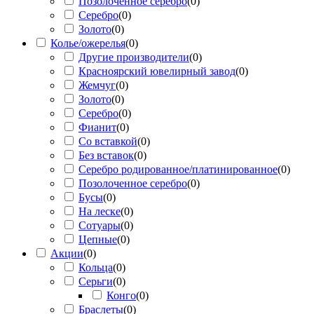
Позолоченное серебро
(
0
)
Серебро
(
0
)
Золото
(
0
)
Колье/ожерелья
(
0
)
Другие производители
(
0
)
Красноярский ювелирный завод
(
0
)
Жемчуг
(
0
)
Золото
(
0
)
Серебро
(
0
)
Фианит
(
0
)
Со вставкой
(
0
)
Без вставок
(
0
)
Серебро родированное/платинированное
(
0
)
Позолоченное серебро
(
0
)
Бусы
(
0
)
На леске
(
0
)
Сотуары
(
0
)
Цепные
(
0
)
Акции
(
0
)
Кольца
(
0
)
Серьги
(
0
)
Конго
(
0
)
Браслеты
(
0
)