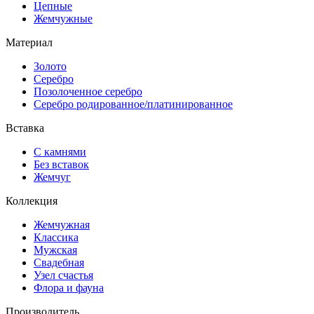
Цепные
Жемчужные
Материал
Золото
Серебро
Позолоченное серебро
Серебро родированное/платинированное
Вставка
С камнями
Без вставок
Жемчуг
Коллекция
Жемчужная
Классика
Мужская
Свадебная
Узел счастья
Флора и фауна
Производитель