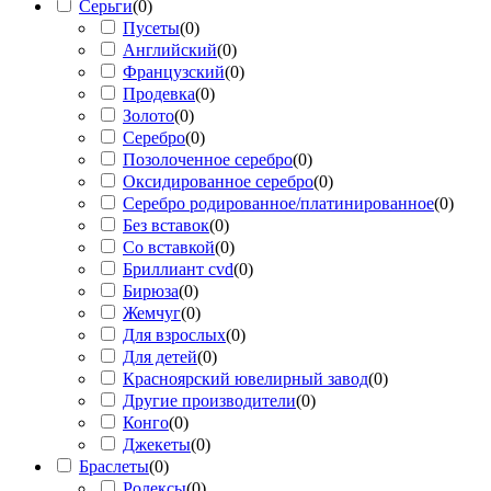
Серьги
(
0
)
Пусеты
(
0
)
Английский
(
0
)
Французский
(
0
)
Продевка
(
0
)
Золото
(
0
)
Серебро
(
0
)
Позолоченное серебро
(
0
)
Оксидированное серебро
(
0
)
Серебро родированное/платинированное
(
0
)
Без вставок
(
0
)
Со вставкой
(
0
)
Бриллиант cvd
(
0
)
Бирюза
(
0
)
Жемчуг
(
0
)
Для взрослых
(
0
)
Для детей
(
0
)
Красноярский ювелирный завод
(
0
)
Другие производители
(
0
)
Конго
(
0
)
Джекеты
(
0
)
Браслеты
(
0
)
Ролексы
(
0
)