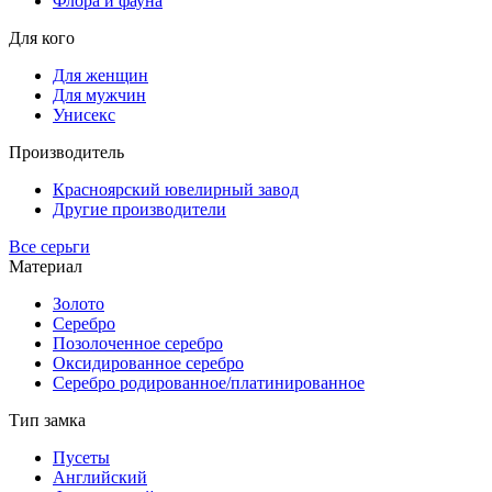
Флора и фауна
Для кого
Для женщин
Для мужчин
Унисекс
Производитель
Красноярский ювелирный завод
Другие производители
Все серьги
Материал
Золото
Серебро
Позолоченное серебро
Оксидированное серебро
Серебро родированное/платинированное
Тип замка
Пусеты
Английский