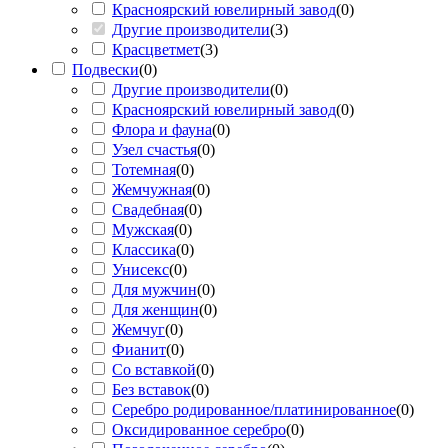
Красноярский ювелирный завод
(
0
)
Другие производители
(
3
)
Красцветмет
(
3
)
Подвески
(
0
)
Другие производители
(
0
)
Красноярский ювелирный завод
(
0
)
Флора и фауна
(
0
)
Узел счастья
(
0
)
Тотемная
(
0
)
Жемчужная
(
0
)
Свадебная
(
0
)
Мужская
(
0
)
Классика
(
0
)
Унисекс
(
0
)
Для мужчин
(
0
)
Для женщин
(
0
)
Жемчуг
(
0
)
Фианит
(
0
)
Со вставкой
(
0
)
Без вставок
(
0
)
Серебро родированное/платинированное
(
0
)
Оксидированное серебро
(
0
)