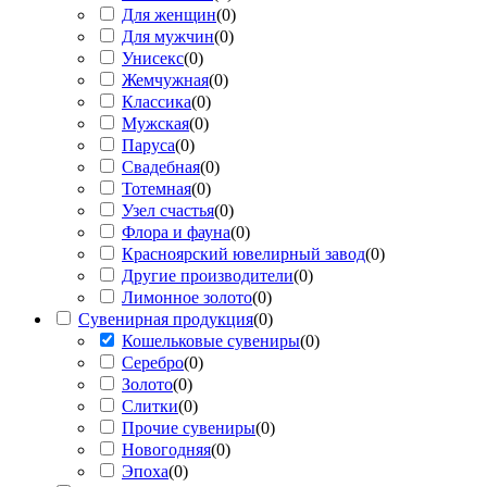
Для женщин
(
0
)
Для мужчин
(
0
)
Унисекс
(
0
)
Жемчужная
(
0
)
Классика
(
0
)
Мужская
(
0
)
Паруса
(
0
)
Свадебная
(
0
)
Тотемная
(
0
)
Узел счастья
(
0
)
Флора и фауна
(
0
)
Красноярский ювелирный завод
(
0
)
Другие производители
(
0
)
Лимонное золото
(
0
)
Сувенирная продукция
(
0
)
Кошельковые сувениры
(
0
)
Серебро
(
0
)
Золото
(
0
)
Слитки
(
0
)
Прочие сувениры
(
0
)
Новогодняя
(
0
)
Эпоха
(
0
)