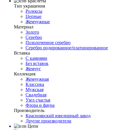
Браслеты
Тип украшения
Ролексы
Цепные
Жемчужные
Материал
Золото
Серебро
Позолоченное серебро
Серебро родированное/платинированное
Вставка
С камнями
Без вставок
Жемчуг
Коллекция
Жемчужная
Классика
Мужская
Свадебная
Узел счастья
Флора и фауна
Производитель
Красноярский ювелирный завод
Другие производители
Цепи