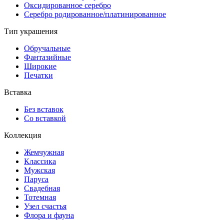
Оксидированное серебро
Серебро родированное/платинированное
Тип украшения
Обручальные
Фантазийные
Широкие
Печатки
Вставка
Без вставок
Со вставкой
Коллекция
Жемчужная
Классика
Мужская
Паруса
Свадебная
Тотемная
Узел счастья
Флора и фауна