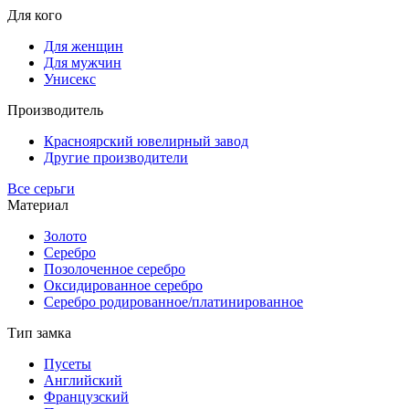
Для кого
Для женщин
Для мужчин
Унисекс
Производитель
Красноярский ювелирный завод
Другие производители
Все серьги
Материал
Золото
Серебро
Позолоченное серебро
Оксидированное серебро
Серебро родированное/платинированное
Тип замка
Пусеты
Английский
Французский