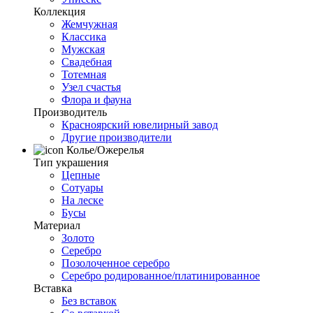
Коллекция
Жемчужная
Классика
Мужская
Свадебная
Тотемная
Узел счастья
Флора и фауна
Производитель
Красноярский ювелирный завод
Другие производители
Колье/Ожерелья
Тип украшения
Цепные
Сотуары
На леске
Бусы
Материал
Золото
Серебро
Позолоченное серебро
Серебро родированное/платинированное
Вставка
Без вставок