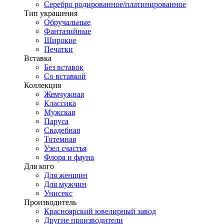
Серебро родированное/платинированное
Тип украшения
Обручальные
Фантазийные
Широкие
Печатки
Вставка
Без вставок
Со вставкой
Коллекция
Жемчужная
Классика
Мужская
Паруса
Свадебная
Тотемная
Узел счастья
Флора и фауна
Для кого
Для женщин
Для мужчин
Унисекс
Производитель
Красноярский ювелирный завод
Другие производители