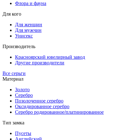
Флора и фауна
Для кого
Для женщин
Для мужчин
Унисекс
Производитель
Красноярский ювелирный завод
Другие производители
Все серьги
Материал
Золото
Серебро
Позолоченное серебро
Оксидированное серебро
Серебро родированное/платинированное
Тип замка
Пусеты
Английский