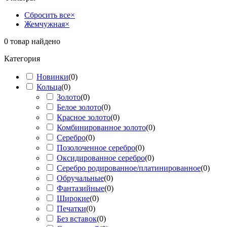
Сбросить все
×
Жемчужная
×
0
товар найдено
Категория
Новинки
(
0
)
Кольца
(
0
)
Золото
(
0
)
Белое золото
(
0
)
Красное золото
(
0
)
Комбинированное золото
(
0
)
Серебро
(
0
)
Позолоченное серебро
(
0
)
Оксидированное серебро
(
0
)
Серебро родированное/платинированное
(
0
)
Обручальные
(
0
)
Фантазийные
(
0
)
Широкие
(
0
)
Печатки
(
0
)
Без вставок
(
0
)