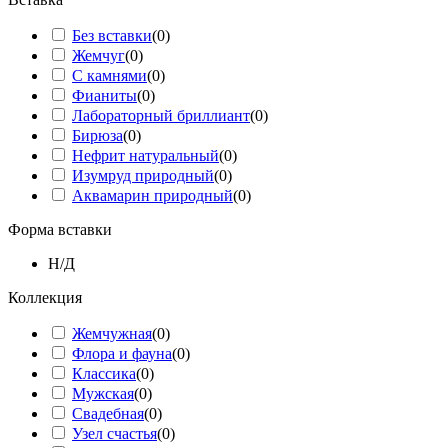
Без вставки
(
0
)
Жемчуг
(
0
)
С камнями
(
0
)
Фианиты
(
0
)
Лабораторный бриллиант
(
0
)
Бирюза
(
0
)
Нефрит натуральный
(
0
)
Изумруд природный
(
0
)
Аквамарин природный
(
0
)
Форма вставки
Н/Д
Коллекция
Жемчужная
(
0
)
Флора и фауна
(
0
)
Классика
(
0
)
Мужская
(
0
)
Свадебная
(
0
)
Узел счастья
(
0
)