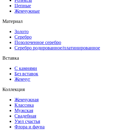
Ролексы
Цепные
Жемчужные
Материал
Золото
Серебро
Позолоченное серебро
Серебро родированное/платинированное
Вставка
С камнями
Без вставок
Жемчуг
Коллекция
Жемчужная
Классика
Мужская
Свадебная
Узел счастья
Флора и фауна