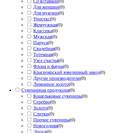
Со вставкой
(
0
)
Для женщин
(
0
)
Для мужчин
(
0
)
Унисекс
(
0
)
Жемчужная
(
0
)
Классика
(
0
)
Мужская
(
0
)
Паруса
(
0
)
Свадебная
(
0
)
Тотемная
(
0
)
Узел счастья
(
0
)
Флора и фауна
(
0
)
Красноярский ювелирный завод
(
0
)
Другие производители
(
0
)
Лимонное золото
(
0
)
Сувенирная продукция
(
0
)
Кошельковые сувениры
(
0
)
Серебро
(
0
)
Золото
(
0
)
Слитки
(
0
)
Прочие сувениры
(
0
)
Новогодняя
(
0
)
Эпоха
(
0
)