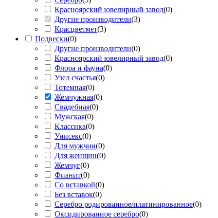
Красноярский ювелирный завод
(
0
)
Другие производители
(
3
)
Красцветмет
(
3
)
Подвески
(
0
)
Другие производители
(
0
)
Красноярский ювелирный завод
(
0
)
Флора и фауна
(
0
)
Узел счастья
(
0
)
Тотемная
(
0
)
Жемчужная
(
0
)
Свадебная
(
0
)
Мужская
(
0
)
Классика
(
0
)
Унисекс
(
0
)
Для мужчин
(
0
)
Для женщин
(
0
)
Жемчуг
(
0
)
Фианит
(
0
)
Со вставкой
(
0
)
Без вставок
(
0
)
Серебро родированное/платинированное
(
0
)
Оксидированное серебро
(
0
)