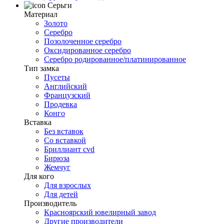
Серьги
Материал
Золото
Серебро
Позолоченное серебро
Оксидированное серебро
Серебро родированное/платинированное
Тип замка
Пусеты
Английский
Французский
Продевка
Конго
Вставка
Без вставок
Со вставкой
Бриллиант cvd
Бирюза
Жемчуг
Для кого
Для взрослых
Для детей
Производитель
Красноярский ювелирный завод
Другие производители