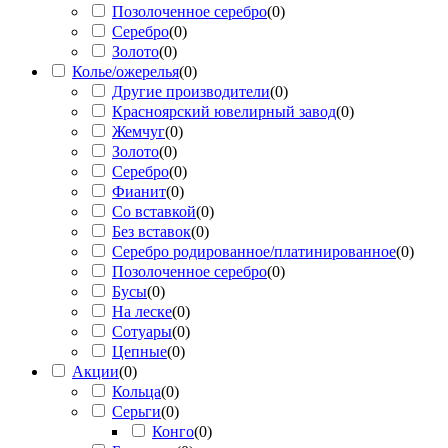
Позолоченное серебро
(
0
)
Серебро
(
0
)
Золото
(
0
)
Колье/ожерелья
(
0
)
Другие производители
(
0
)
Красноярский ювелирный завод
(
0
)
Жемчуг
(
0
)
Золото
(
0
)
Серебро
(
0
)
Фианит
(
0
)
Со вставкой
(
0
)
Без вставок
(
0
)
Серебро родированное/платинированное
(
0
)
Позолоченное серебро
(
0
)
Бусы
(
0
)
На леске
(
0
)
Сотуары
(
0
)
Цепные
(
0
)
Акции
(
0
)
Кольца
(
0
)
Серьги
(
0
)
Конго
(
0
)