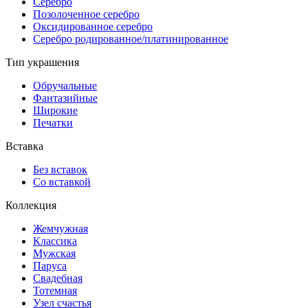
Серебро
Позолоченное серебро
Оксидированное серебро
Серебро родированное/платинированное
Тип украшения
Обручальные
Фантазийные
Широкие
Печатки
Вставка
Без вставок
Со вставкой
Коллекция
Жемчужная
Классика
Мужская
Паруса
Свадебная
Тотемная
Узел счастья