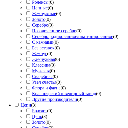
Ролексы
(
0
)
Цепные
(
0
)
Жемчужные
(
0
)
Золото
(
0
)
Серебро
(
0
)
Позолоченное серебро
(
0
)
Серебро родированное/платинированное
(
0
)
С камнями
(
0
)
Без вставок
(
0
)
Жемчуг
(
0
)
Жемчужная
(
0
)
Классика
(
0
)
Мужская
(
0
)
Свадебная
(
0
)
Узел счастья
(
0
)
Флора и фауна
(
0
)
Красноярский ювелирный завод
(
0
)
Другие производители
(
0
)
Цепи
(
3
)
Браслет
(
0
)
Цепь
(
3
)
Золото
(
0
)
Серебро
(
3
)