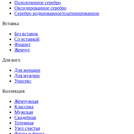
Позолоченное серебро
Оксидированное серебро
Серебро родированное/платинированное
Вставка
Без вставок
Со вставкой
Фианит
Жемчуг
Для кого
Для женщин
Для мужчин
Унисекс
Коллекция
Жемчужная
Классика
Мужская
Свадебная
Тотемная
Узел счастья
Флора и фауна