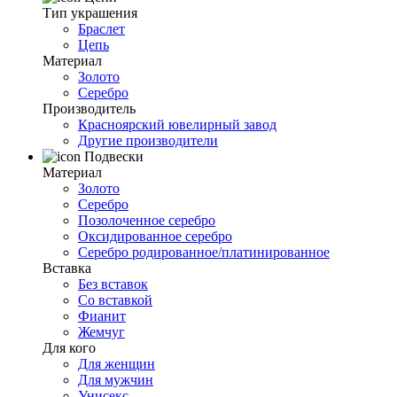
Тип украшения
Браслет
Цепь
Материал
Золото
Серебро
Производитель
Красноярский ювелирный завод
Другие производители
Подвески
Материал
Золото
Серебро
Позолоченное серебро
Оксидированное серебро
Серебро родированное/платинированное
Вставка
Без вставок
Со вставкой
Фианит
Жемчуг
Для кого
Для женщин
Для мужчин
Унисекс