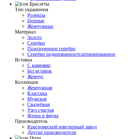
Браслеты
Тип украшения
Ролексы
Цепные
Жемчужные
Материал
Золото
Серебро
Позолоченное серебро
Серебро родированное/платинированное
Вставка
С камнями
Без вставок
Жемчуг
Коллекция
Жемчужная
Классика
Мужская
Свадебная
Узел счастья
Флора и фауна
Производитель
Красноярский ювелирный завод
Другие производители
Цепи