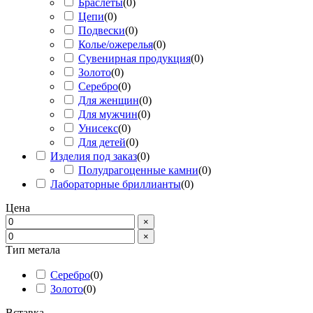
Браслеты
(
0
)
Цепи
(
0
)
Подвески
(
0
)
Колье/ожерелья
(
0
)
Сувенирная продукция
(
0
)
Золото
(
0
)
Серебро
(
0
)
Для женщин
(
0
)
Для мужчин
(
0
)
Унисекс
(
0
)
Для детей
(
0
)
Изделия под заказ
(
0
)
Полудрагоценные камни
(
0
)
Лабораторные бриллианты
(
0
)
Цена
×
×
Тип метала
Серебро
(
0
)
Золото
(
0
)
Вставка