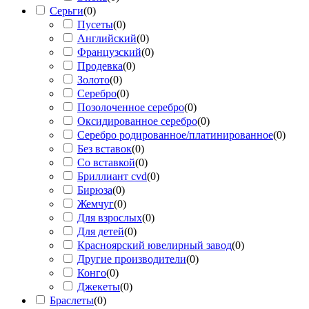
Серьги
(
0
)
Пусеты
(
0
)
Английский
(
0
)
Французский
(
0
)
Продевка
(
0
)
Золото
(
0
)
Серебро
(
0
)
Позолоченное серебро
(
0
)
Оксидированное серебро
(
0
)
Серебро родированное/платинированное
(
0
)
Без вставок
(
0
)
Со вставкой
(
0
)
Бриллиант cvd
(
0
)
Бирюза
(
0
)
Жемчуг
(
0
)
Для взрослых
(
0
)
Для детей
(
0
)
Красноярский ювелирный завод
(
0
)
Другие производители
(
0
)
Конго
(
0
)
Джекеты
(
0
)
Браслеты
(
0
)