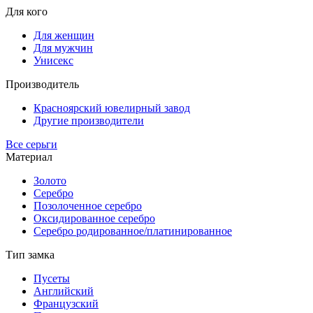
Для кого
Для женщин
Для мужчин
Унисекс
Производитель
Красноярский ювелирный завод
Другие производители
Все серьги
Материал
Золото
Серебро
Позолоченное серебро
Оксидированное серебро
Серебро родированное/платинированное
Тип замка
Пусеты
Английский
Французский