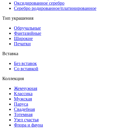
Оксидированное серебро
Серебро родированное/платинированное
Тип украшения
Обручальные
Фантазийные
Широкие
Печатки
Вставка
Без вставок
Со вставкой
Коллекция
Жемчужная
Классика
Мужская
Паруса
Свадебная
Тотемная
Узел счастья
Флора и фауна