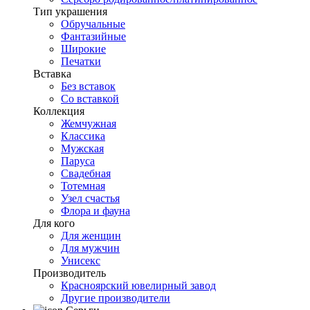
Тип украшения
Обручальные
Фантазийные
Широкие
Печатки
Вставка
Без вставок
Со вставкой
Коллекция
Жемчужная
Классика
Мужская
Паруса
Свадебная
Тотемная
Узел счастья
Флора и фауна
Для кого
Для женщин
Для мужчин
Унисекс
Производитель
Красноярский ювелирный завод
Другие производители