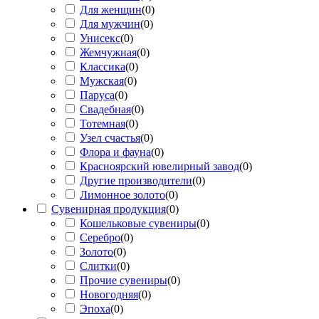
Для женщин
(
0
)
Для мужчин
(
0
)
Унисекс
(
0
)
Жемчужная
(
0
)
Классика
(
0
)
Мужская
(
0
)
Паруса
(
0
)
Свадебная
(
0
)
Тотемная
(
0
)
Узел счастья
(
0
)
Флора и фауна
(
0
)
Красноярский ювелирный завод
(
0
)
Другие производители
(
0
)
Лимонное золото
(
0
)
Сувенирная продукция
(
0
)
Кошельковые сувениры
(
0
)
Серебро
(
0
)
Золото
(
0
)
Слитки
(
0
)
Прочие сувениры
(
0
)
Новогодняя
(
0
)
Эпоха
(
0
)