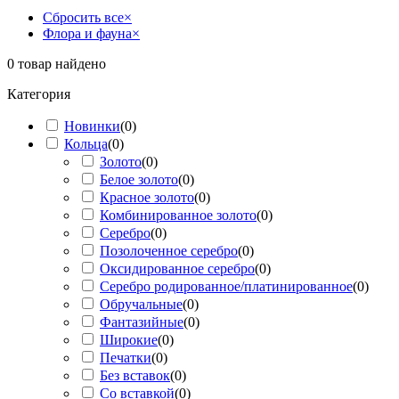
Сбросить все
×
Флора и фауна
×
0
товар найдено
Категория
Новинки
(
0
)
Кольца
(
0
)
Золото
(
0
)
Белое золото
(
0
)
Красное золото
(
0
)
Комбинированное золото
(
0
)
Серебро
(
0
)
Позолоченное серебро
(
0
)
Оксидированное серебро
(
0
)
Серебро родированное/платинированное
(
0
)
Обручальные
(
0
)
Фантазийные
(
0
)
Широкие
(
0
)
Печатки
(
0
)
Без вставок
(
0
)
Со вставкой
(
0
)