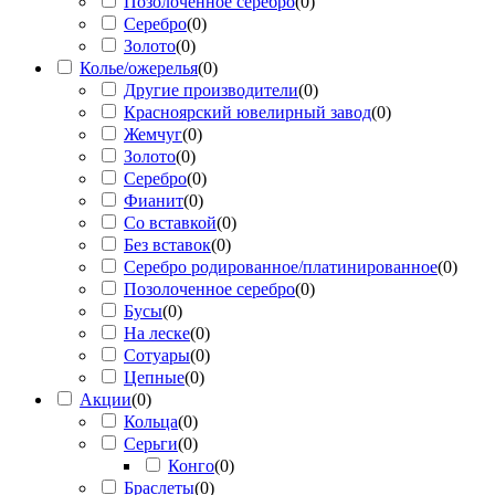
Позолоченное серебро
(
0
)
Серебро
(
0
)
Золото
(
0
)
Колье/ожерелья
(
0
)
Другие производители
(
0
)
Красноярский ювелирный завод
(
0
)
Жемчуг
(
0
)
Золото
(
0
)
Серебро
(
0
)
Фианит
(
0
)
Со вставкой
(
0
)
Без вставок
(
0
)
Серебро родированное/платинированное
(
0
)
Позолоченное серебро
(
0
)
Бусы
(
0
)
На леске
(
0
)
Сотуары
(
0
)
Цепные
(
0
)
Акции
(
0
)
Кольца
(
0
)
Серьги
(
0
)
Конго
(
0
)
Браслеты
(
0
)