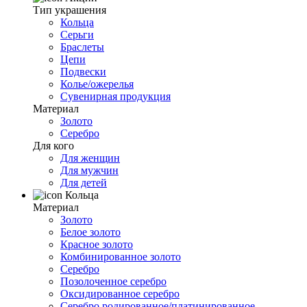
Тип украшения
Кольца
Серьги
Браслеты
Цепи
Подвески
Колье/ожерелья
Сувенирная продукция
Материал
Золото
Серебро
Для кого
Для женщин
Для мужчин
Для детей
Кольца
Материал
Золото
Белое золото
Красное золото
Комбинированное золото
Серебро
Позолоченное серебро
Оксидированное серебро
Серебро родированное/платинированное