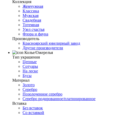
Коллекция
Жемчужная
Классика
Мужская
Свадебная
Тотемная
Узел счастья
Флора и фауна
Производитель
Красноярский ювелирный завод
Другие производители
Колье/Ожерелья
Тип украшения
Цепные
Сотуары
На леске
Бусы
Материал
Золото
Серебро
Позолоченное серебро
Серебро родированное/платинированное
Вставка
Без вставок
Со вставкой