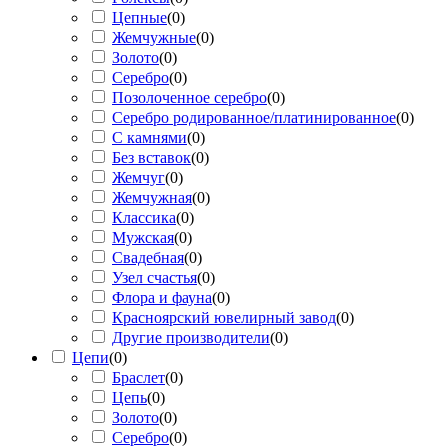
Цепные
(
0
)
Жемчужные
(
0
)
Золото
(
0
)
Серебро
(
0
)
Позолоченное серебро
(
0
)
Серебро родированное/платинированное
(
0
)
С камнями
(
0
)
Без вставок
(
0
)
Жемчуг
(
0
)
Жемчужная
(
0
)
Классика
(
0
)
Мужская
(
0
)
Свадебная
(
0
)
Узел счастья
(
0
)
Флора и фауна
(
0
)
Красноярский ювелирный завод
(
0
)
Другие производители
(
0
)
Цепи
(
0
)
Браслет
(
0
)
Цепь
(
0
)
Золото
(
0
)
Серебро
(
0
)