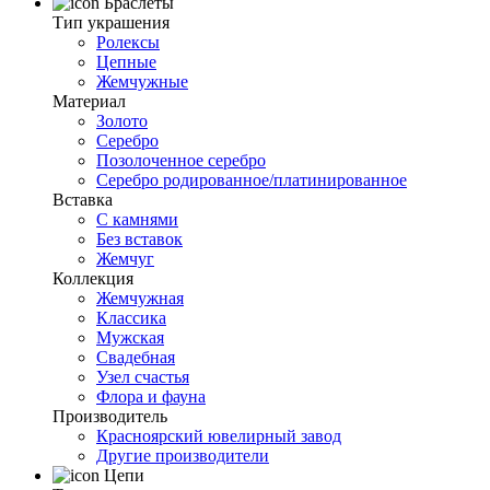
Браслеты
Тип украшения
Ролексы
Цепные
Жемчужные
Материал
Золото
Серебро
Позолоченное серебро
Серебро родированное/платинированное
Вставка
С камнями
Без вставок
Жемчуг
Коллекция
Жемчужная
Классика
Мужская
Свадебная
Узел счастья
Флора и фауна
Производитель
Красноярский ювелирный завод
Другие производители
Цепи