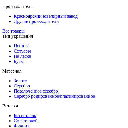
Производитель
Красноярский ювелирный завод
Другие производители
Все товары
Тип украшения
Цепные
Сотуары
На леске
Бусы
Материал
Золото
Серебро
Позолоченное серебро
Серебро родированное/платинированное
Вставка
Без вставок
Со вставкой
Фианит