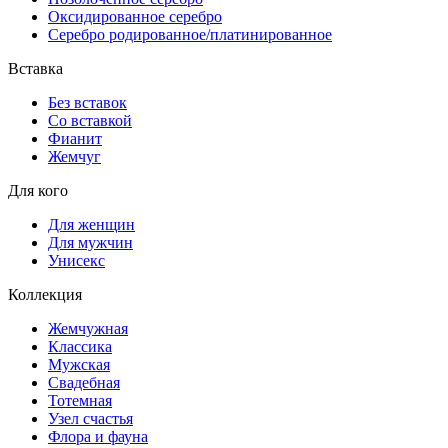
Оксидированное серебро
Серебро родированное/платинированное
Вставка
Без вставок
Со вставкой
Фианит
Жемчуг
Для кого
Для женщин
Для мужчин
Унисекс
Коллекция
Жемчужная
Классика
Мужская
Свадебная
Тотемная
Узел счастья
Флора и фауна