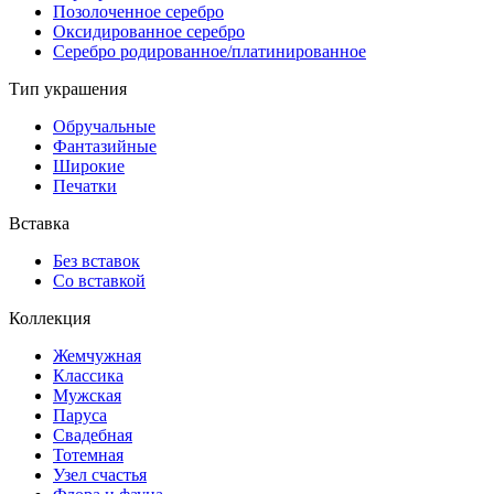
Позолоченное серебро
Оксидированное серебро
Серебро родированное/платинированное
Тип украшения
Обручальные
Фантазийные
Широкие
Печатки
Вставка
Без вставок
Со вставкой
Коллекция
Жемчужная
Классика
Мужская
Паруса
Свадебная
Тотемная
Узел счастья