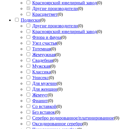
Красноярский ювелирный завод
(
0
)
Другие производители
(
0
)
Красцветмет
(
0
)
Подвески
(
0
)
Другие производители
(
0
)
Красноярский ювелирный завод
(
0
)
Флора и фауна
(
0
)
Узел счастья
(
0
)
Тотемная
(
0
)
Жемчужная
(
0
)
Свадебная
(
0
)
Мужская
(
0
)
Классика
(
0
)
Унисекс
(
0
)
Для мужчин
(
0
)
Для женщин
(
0
)
Жемчуг
(
0
)
Фианит
(
0
)
Со вставкой
(
0
)
Без вставок
(
0
)
Серебро родированное/платинированное
(
0
)
Оксидированное серебро
(
0
)