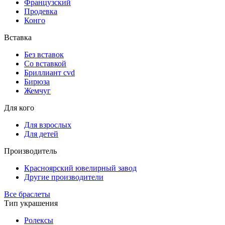
Французский
Продевка
Конго
Вставка
Без вставок
Со вставкой
Бриллиант cvd
Бирюза
Жемчуг
Для кого
Для взрослых
Для детей
Производитель
Красноярский ювелирный завод
Другие производители
Все браслеты
Тип украшения
Ролексы