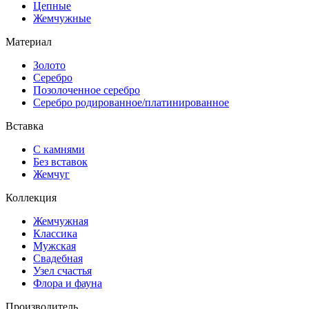
Цепные
Жемчужные
Материал
Золото
Серебро
Позолоченное серебро
Серебро родированное/платинированное
Вставка
С камнями
Без вставок
Жемчуг
Коллекция
Жемчужная
Классика
Мужская
Свадебная
Узел счастья
Флора и фауна
Производитель