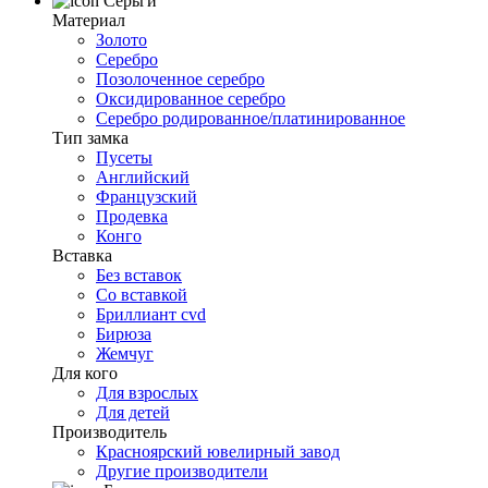
Серьги
Материал
Золото
Серебро
Позолоченное серебро
Оксидированное серебро
Серебро родированное/платинированное
Тип замка
Пусеты
Английский
Французский
Продевка
Конго
Вставка
Без вставок
Со вставкой
Бриллиант cvd
Бирюза
Жемчуг
Для кого
Для взрослых
Для детей
Производитель
Красноярский ювелирный завод
Другие производители