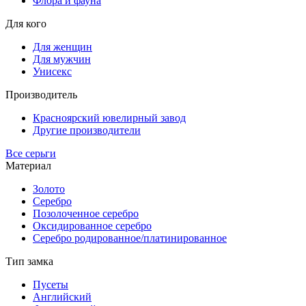
Флора и фауна
Для кого
Для женщин
Для мужчин
Унисекс
Производитель
Красноярский ювелирный завод
Другие производители
Все серьги
Материал
Золото
Серебро
Позолоченное серебро
Оксидированное серебро
Серебро родированное/платинированное
Тип замка
Пусеты
Английский