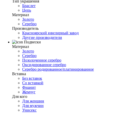
Тип украшения
Браслет
Цепь
Материал
Золото
Серебро
Производитель
Красноярский ювелирный завод
Другие производители
Подвески
Материал
Золото
Серебро
Позолоченное серебро
Оксидированное серебро
Серебро родированное/платинированное
Вставка
Без вставок
Со вставкой
Фианит
Жемчуг
Для кого
Для женщин
Для мужчин
Унисекс