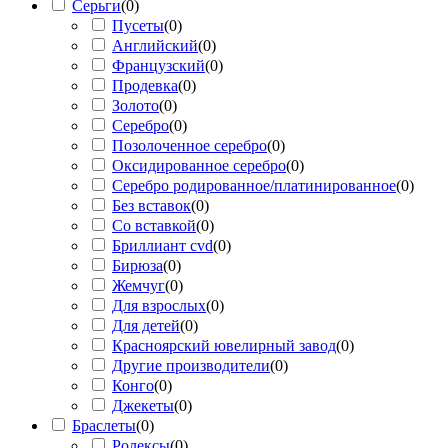
Серьги
(
0
)
Пусеты
(
0
)
Английский
(
0
)
Французский
(
0
)
Продевка
(
0
)
Золото
(
0
)
Серебро
(
0
)
Позолоченное серебро
(
0
)
Оксидированное серебро
(
0
)
Серебро родированное/платинированное
(
0
)
Без вставок
(
0
)
Со вставкой
(
0
)
Бриллиант cvd
(
0
)
Бирюза
(
0
)
Жемчуг
(
0
)
Для взрослых
(
0
)
Для детей
(
0
)
Красноярский ювелирный завод
(
0
)
Другие производители
(
0
)
Конго
(
0
)
Джекеты
(
0
)
Браслеты
(
0
)
Ролексы
(
0
)