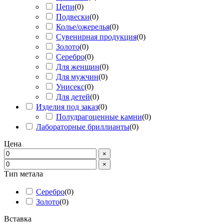
Цепи
(
0
)
Подвески
(
0
)
Колье/ожерелья
(
0
)
Сувенирная продукция
(
0
)
Золото
(
0
)
Серебро
(
0
)
Для женщин
(
0
)
Для мужчин
(
0
)
Унисекс
(
0
)
Для детей
(
0
)
Изделия под заказ
(
0
)
Полудрагоценные камни
(
0
)
Лабораторные бриллианты
(
0
)
Цена
×
×
Тип метала
Серебро
(
0
)
Золото
(
0
)
Вставка