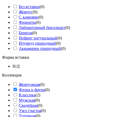
Без вставки
(
0
)
Жемчуг
(
0
)
С камнями
(
0
)
Фианиты
(
0
)
Лабораторный бриллиант
(
0
)
Бирюза
(
0
)
Нефрит натуральный
(
0
)
Изумруд природный
(
0
)
Аквамарин природный
(
0
)
Форма вставки
Н/Д
Коллекция
Жемчужная
(
0
)
Флора и фауна
(
0
)
Классика
(
2
)
Мужская
(
0
)
Свадебная
(
0
)
Узел счастья
(
0
)
Тотемная
(
0
)