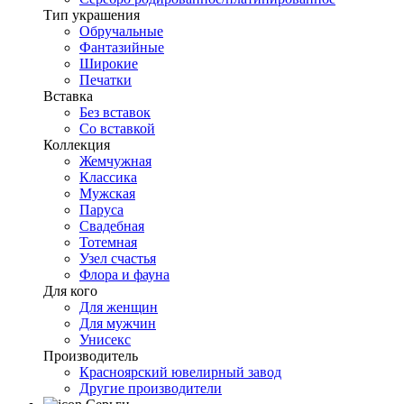
Тип украшения
Обручальные
Фантазийные
Широкие
Печатки
Вставка
Без вставок
Со вставкой
Коллекция
Жемчужная
Классика
Мужская
Паруса
Свадебная
Тотемная
Узел счастья
Флора и фауна
Для кого
Для женщин
Для мужчин
Унисекс
Производитель
Красноярский ювелирный завод
Другие производители