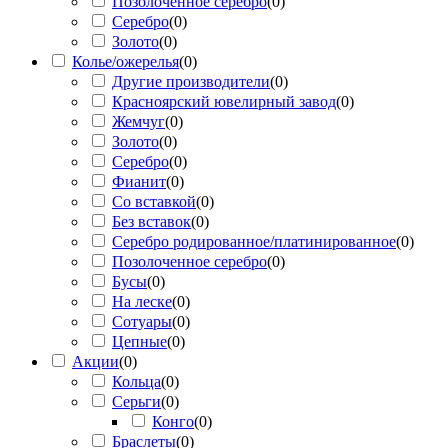
Позолоченное серебро
(
0
)
Серебро
(
0
)
Золото
(
0
)
Колье/ожерелья
(
0
)
Другие производители
(
0
)
Красноярский ювелирный завод
(
0
)
Жемчуг
(
0
)
Золото
(
0
)
Серебро
(
0
)
Фианит
(
0
)
Со вставкой
(
0
)
Без вставок
(
0
)
Серебро родированное/платинированное
(
0
)
Позолоченное серебро
(
0
)
Бусы
(
0
)
На леске
(
0
)
Сотуары
(
0
)
Цепные
(
0
)
Акции
(
0
)
Кольца
(
0
)
Серьги
(
0
)
Конго
(
0
)
Браслеты
(
0
)