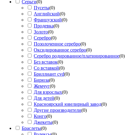
Серьги
(
0
)
Пусеты
(
0
)
Английский
(
0
)
Французский
(
0
)
Продевка
(
0
)
Золото
(
0
)
Серебро
(
0
)
Позолоченное серебро
(
0
)
Оксидированное серебро
(
0
)
Серебро родированное/платинированное
(
0
)
Без вставок
(
0
)
Со вставкой
(
0
)
Бриллиант cvd
(
0
)
Бирюза
(
0
)
Жемчуг
(
0
)
Для взрослых
(
0
)
Для детей
(
0
)
Красноярский ювелирный завод
(
0
)
Другие производители
(
0
)
Конго
(
0
)
Джекеты
(
0
)
Браслеты
(
0
)
Ролексы
(
0
)