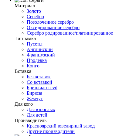
Серьги
Материал
Золото
Серебро
Позолоченное серебро
Оксидированное серебро
Серебро родированное/платинированное
Тип замка
Пусеты
Английский
Французский
Продевка
Конго
Вставка
Без вставок
Со вставкой
Бриллиант cvd
Бирюза
Жемчуг
Для кого
Для взрослых
Для детей
Производитель
Красноярский ювелирный завод
Другие производители