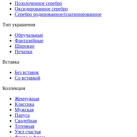
Позолоченное серебро
Оксидированное серебро
Серебро родированное/платинированное
Тип украшения
Обручальные
Фантазийные
Широкие
Печатки
Вставка
Без вставок
Со вставкой
Коллекция
Жемчужная
Классика
Мужская
Паруса
Свадебная
Тотемная
Узел счастья