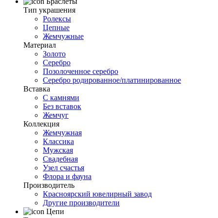
Браслеты
Тип украшения
Ролексы
Цепные
Жемчужные
Материал
Золото
Серебро
Позолоченное серебро
Серебро родированное/платинированное
Вставка
С камнями
Без вставок
Жемчуг
Коллекция
Жемчужная
Классика
Мужская
Свадебная
Узел счастья
Флора и фауна
Производитель
Красноярский ювелирный завод
Другие производители
Цепи