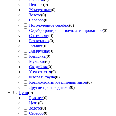
Цепные
(
0
)
Жемчужные
(
0
)
Золото
(
0
)
Серебро
(
0
)
Позолоченное серебро
(
0
)
Серебро родированное/платинированное
(
0
)
С камнями
(
0
)
Без вставок
(
0
)
Жемчуг
(
0
)
Жемчужная
(
0
)
Классика
(
0
)
Мужская
(
0
)
Свадебная
(
0
)
Узел счастья
(
0
)
Флора и фауна
(
0
)
Красноярский ювелирный завод
(
0
)
Другие производители
(
0
)
Цепи
(
0
)
Браслет
(
0
)
Цепь
(
0
)
Золото
(
0
)
Серебро
(
0
)