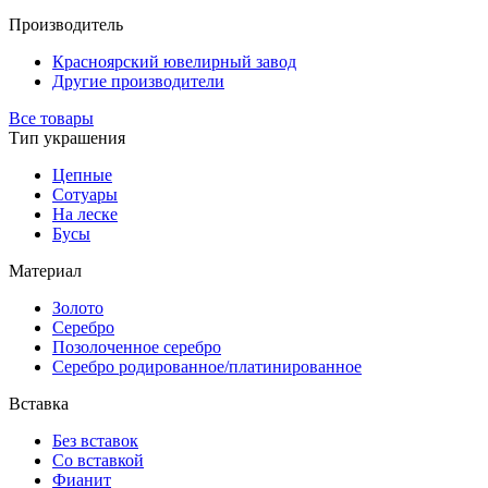
Производитель
Красноярский ювелирный завод
Другие производители
Все товары
Тип украшения
Цепные
Сотуары
На леске
Бусы
Материал
Золото
Серебро
Позолоченное серебро
Серебро родированное/платинированное
Вставка
Без вставок
Со вставкой
Фианит