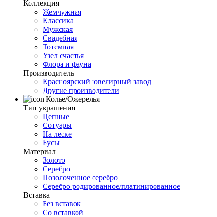
Коллекция
Жемчужная
Классика
Мужская
Свадебная
Тотемная
Узел счастья
Флора и фауна
Производитель
Красноярский ювелирный завод
Другие производители
Колье/Ожерелья
Тип украшения
Цепные
Сотуары
На леске
Бусы
Материал
Золото
Серебро
Позолоченное серебро
Серебро родированное/платинированное
Вставка
Без вставок
Со вставкой