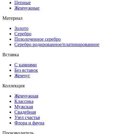
Цепные
Жемчужные
Материал
Золото
Серебро
Позолоченное серебро
Серебро родированное/платинированное
Вставка
С камнями
Без вставок
Жемчуг
Коллекция
Жемчужная
Классика
Мужская
Свадебная
Узел счастья
Флора и фауна
Производитель