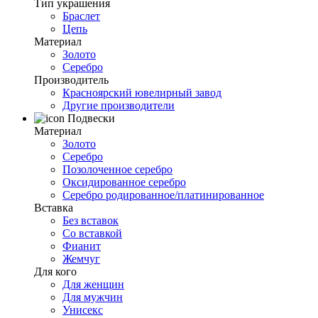
Тип украшения
Браслет
Цепь
Материал
Золото
Серебро
Производитель
Красноярский ювелирный завод
Другие производители
Подвески
Материал
Золото
Серебро
Позолоченное серебро
Оксидированное серебро
Серебро родированное/платинированное
Вставка
Без вставок
Со вставкой
Фианит
Жемчуг
Для кого
Для женщин
Для мужчин
Унисекс