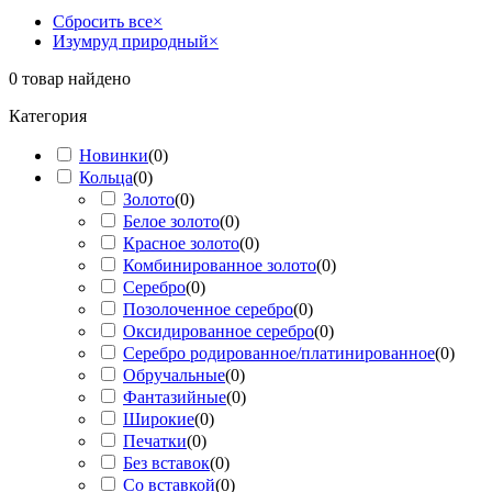
Сбросить все
×
Изумруд природный
×
0
товар найдено
Категория
Новинки
(
0
)
Кольца
(
0
)
Золото
(
0
)
Белое золото
(
0
)
Красное золото
(
0
)
Комбинированное золото
(
0
)
Серебро
(
0
)
Позолоченное серебро
(
0
)
Оксидированное серебро
(
0
)
Серебро родированное/платинированное
(
0
)
Обручальные
(
0
)
Фантазийные
(
0
)
Широкие
(
0
)
Печатки
(
0
)
Без вставок
(
0
)
Со вставкой
(
0
)