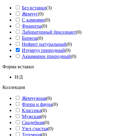
Без вставки
(
3
)
Жемчуг
(
0
)
С камнями
(
0
)
Фианиты
(
0
)
Лабораторный бриллиант
(
0
)
Бирюза
(
0
)
Нефрит натуральный
(
0
)
Изумруд природный
(
0
)
Аквамарин природный
(
0
)
Форма вставки
Н/Д
Коллекция
Жемчужная
(
0
)
Флора и фауна
(
0
)
Классика
(
0
)
Мужская
(
0
)
Свадебная
(
0
)
Узел счастья
(
0
)
Тотемная
(
0
)