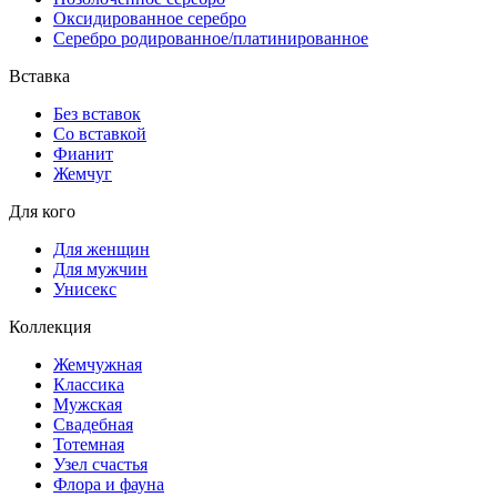
Оксидированное серебро
Серебро родированное/платинированное
Вставка
Без вставок
Со вставкой
Фианит
Жемчуг
Для кого
Для женщин
Для мужчин
Унисекс
Коллекция
Жемчужная
Классика
Мужская
Свадебная
Тотемная
Узел счастья
Флора и фауна