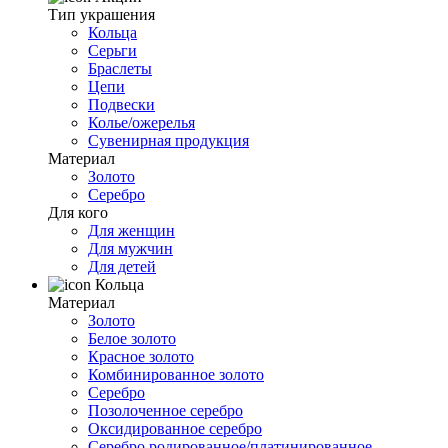
Тип украшения
Кольца
Серьги
Браслеты
Цепи
Подвески
Колье/ожерелья
Сувенирная продукция
Материал
Золото
Серебро
Для кого
Для женщин
Для мужчин
Для детей
Кольца
Материал
Золото
Белое золото
Красное золото
Комбинированное золото
Серебро
Позолоченное серебро
Оксидированное серебро
Серебро родированное/платинированное