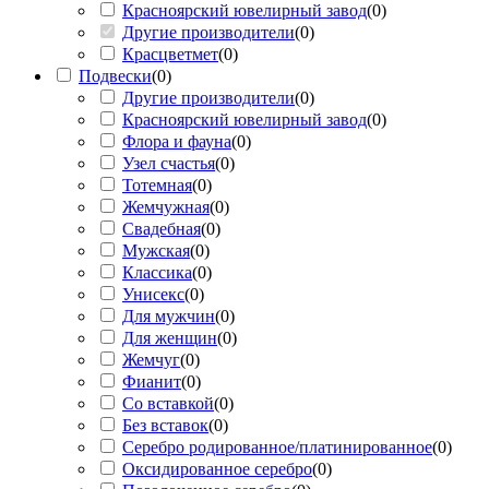
Красноярский ювелирный завод
(
0
)
Другие производители
(
0
)
Красцветмет
(
0
)
Подвески
(
0
)
Другие производители
(
0
)
Красноярский ювелирный завод
(
0
)
Флора и фауна
(
0
)
Узел счастья
(
0
)
Тотемная
(
0
)
Жемчужная
(
0
)
Свадебная
(
0
)
Мужская
(
0
)
Классика
(
0
)
Унисекс
(
0
)
Для мужчин
(
0
)
Для женщин
(
0
)
Жемчуг
(
0
)
Фианит
(
0
)
Со вставкой
(
0
)
Без вставок
(
0
)
Серебро родированное/платинированное
(
0
)
Оксидированное серебро
(
0
)