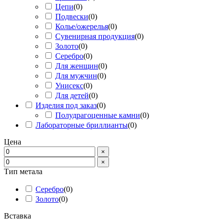
Цепи
(
0
)
Подвески
(
0
)
Колье/ожерелья
(
0
)
Сувенирная продукция
(
0
)
Золото
(
0
)
Серебро
(
0
)
Для женщин
(
0
)
Для мужчин
(
0
)
Унисекс
(
0
)
Для детей
(
0
)
Изделия под заказ
(
0
)
Полудрагоценные камни
(
0
)
Лабораторные бриллианты
(
0
)
Цена
×
×
Тип метала
Серебро
(
0
)
Золото
(
0
)
Вставка