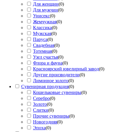
Для женщин
(
0
)
Для мужчин
(
0
)
Унисекс
(
0
)
Жемчужная
(
0
)
Классика
(
0
)
Мужская
(
0
)
Паруса
(
0
)
Свадебная
(
0
)
Тотемная
(
0
)
Узел счастья
(
0
)
Флора и фауна
(
0
)
Красноярский ювелирный завод
(
0
)
Другие производители
(
0
)
Лимонное золото
(
0
)
Сувенирная продукция
(
0
)
Кошельковые сувениры
(
0
)
Серебро
(
0
)
Золото
(
0
)
Слитки
(
0
)
Прочие сувениры
(
0
)
Новогодняя
(
0
)
Эпоха
(
0
)