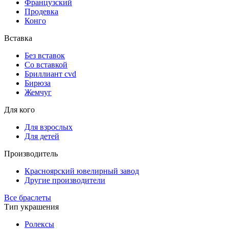
Французский
Продевка
Конго
Вставка
Без вставок
Со вставкой
Бриллиант cvd
Бирюза
Жемчуг
Для кого
Для взрослых
Для детей
Производитель
Красноярский ювелирный завод
Другие производители
Все браслеты
Тип украшения
Ролексы