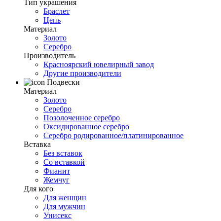
Тип украшения
Браслет
Цепь
Материал
Золото
Серебро
Производитель
Красноярский ювелирный завод
Другие производители
Подвески
Материал
Золото
Серебро
Позолоченное серебро
Оксидированное серебро
Серебро родированное/платинированное
Вставка
Без вставок
Со вставкой
Фианит
Жемчуг
Для кого
Для женщин
Для мужчин
Унисекс