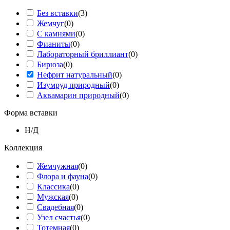
Без вставки
(
3
)
Жемчуг
(
0
)
С камнями
(
0
)
Фианиты
(
0
)
Лабораторный бриллиант
(
0
)
Бирюза
(
0
)
Нефрит натуральный
(
0
)
Изумруд природный
(
0
)
Аквамарин природный
(
0
)
Форма вставки
Н/Д
Коллекция
Жемчужная
(
0
)
Флора и фауна
(
0
)
Классика
(
0
)
Мужская
(
0
)
Свадебная
(
0
)
Узел счастья
(
0
)
Тотемная
(
0
)