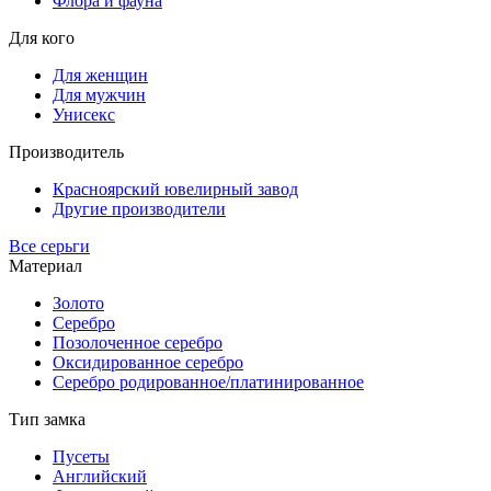
Флора и фауна
Для кого
Для женщин
Для мужчин
Унисекс
Производитель
Красноярский ювелирный завод
Другие производители
Все серьги
Материал
Золото
Серебро
Позолоченное серебро
Оксидированное серебро
Серебро родированное/платинированное
Тип замка
Пусеты
Английский