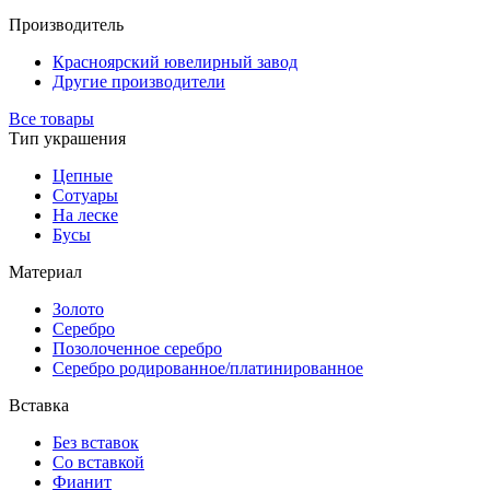
Производитель
Красноярский ювелирный завод
Другие производители
Все товары
Тип украшения
Цепные
Сотуары
На леске
Бусы
Материал
Золото
Серебро
Позолоченное серебро
Серебро родированное/платинированное
Вставка
Без вставок
Со вставкой
Фианит