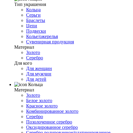
Тип украшения
Кольца
Серьги
Браслеты
Цепи
Подвески
Колье/ожерелья
Сувенирная продукция
Материал
Золото
Серебро
Для кого
Для женщин
Для мужчин
Для детей
Кольца
Материал
Золото
Белое золото
Красное золото
Комбинированное золото
Серебро
Позолоченное серебро
Оксидированное серебро
Серебро родированное/платинированное