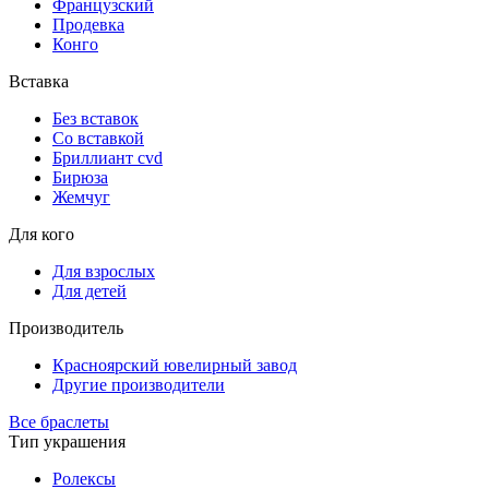
Французский
Продевка
Конго
Вставка
Без вставок
Со вставкой
Бриллиант cvd
Бирюза
Жемчуг
Для кого
Для взрослых
Для детей
Производитель
Красноярский ювелирный завод
Другие производители
Все браслеты
Тип украшения
Ролексы