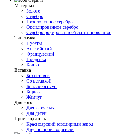
Серьги
Материал
Золото
Серебро
Позолоченное серебро
Оксидированное серебро
Серебро родированное/платинированное
Тип замка
Пусеты
Английский
Французский
Продевка
Конго
Вставка
Без вставок
Со вставкой
Бриллиант cvd
Бирюза
Жемчуг
Для кого
Для взрослых
Для детей
Производитель
Красноярский ювелирный завод
Другие производители