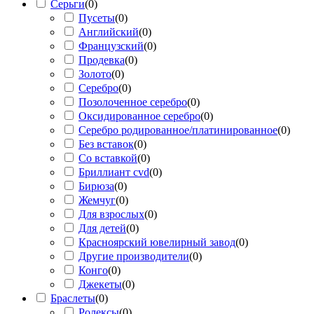
Серьги
(
0
)
Пусеты
(
0
)
Английский
(
0
)
Французский
(
0
)
Продевка
(
0
)
Золото
(
0
)
Серебро
(
0
)
Позолоченное серебро
(
0
)
Оксидированное серебро
(
0
)
Серебро родированное/платинированное
(
0
)
Без вставок
(
0
)
Со вставкой
(
0
)
Бриллиант cvd
(
0
)
Бирюза
(
0
)
Жемчуг
(
0
)
Для взрослых
(
0
)
Для детей
(
0
)
Красноярский ювелирный завод
(
0
)
Другие производители
(
0
)
Конго
(
0
)
Джекеты
(
0
)
Браслеты
(
0
)
Ролексы
(
0
)