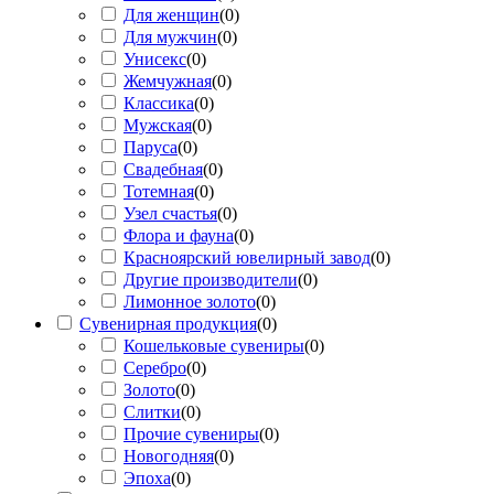
Для женщин
(
0
)
Для мужчин
(
0
)
Унисекс
(
0
)
Жемчужная
(
0
)
Классика
(
0
)
Мужская
(
0
)
Паруса
(
0
)
Свадебная
(
0
)
Тотемная
(
0
)
Узел счастья
(
0
)
Флора и фауна
(
0
)
Красноярский ювелирный завод
(
0
)
Другие производители
(
0
)
Лимонное золото
(
0
)
Сувенирная продукция
(
0
)
Кошельковые сувениры
(
0
)
Серебро
(
0
)
Золото
(
0
)
Слитки
(
0
)
Прочие сувениры
(
0
)
Новогодняя
(
0
)
Эпоха
(
0
)