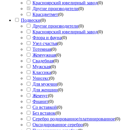
Красноярский ювелирный завод
(
0
)
Другие производители
(
0
)
Красцветмет
(
0
)
Подвески
(
0
)
Другие производители
(
0
)
Красноярский ювелирный завод
(
0
)
Флора и фауна
(
0
)
Узел счастья
(
0
)
Тотемная
(
0
)
Жемчужная
(
0
)
Свадебная
(
0
)
Мужская
(
0
)
Классика
(
0
)
Унисекс
(
0
)
Для мужчин
(
0
)
Для женщин
(
0
)
Жемчуг
(
0
)
Фианит
(
0
)
Со вставкой
(
0
)
Без вставок
(
0
)
Серебро родированное/платинированное
(
0
)
Оксидированное серебро
(
0
)