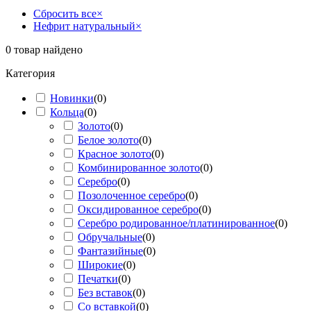
Сбросить все
×
Нефрит натуральный
×
0
товар найдено
Категория
Новинки
(
0
)
Кольца
(
0
)
Золото
(
0
)
Белое золото
(
0
)
Красное золото
(
0
)
Комбинированное золото
(
0
)
Серебро
(
0
)
Позолоченное серебро
(
0
)
Оксидированное серебро
(
0
)
Серебро родированное/платинированное
(
0
)
Обручальные
(
0
)
Фантазийные
(
0
)
Широкие
(
0
)
Печатки
(
0
)
Без вставок
(
0
)
Со вставкой
(
0
)