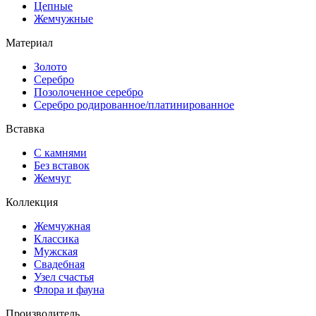
Цепные
Жемчужные
Материал
Золото
Серебро
Позолоченное серебро
Серебро родированное/платинированное
Вставка
С камнями
Без вставок
Жемчуг
Коллекция
Жемчужная
Классика
Мужская
Свадебная
Узел счастья
Флора и фауна
Производитель