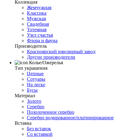
Коллекция
Жемчужная
Классика
Мужская
Свадебная
Тотемная
Узел счастья
Флора и фауна
Производитель
Красноярский ювелирный завод
Другие производители
Колье/Ожерелья
Тип украшения
Цепные
Сотуары
На леске
Бусы
Материал
Золото
Серебро
Позолоченное серебро
Серебро родированное/платинированное
Вставка
Без вставок
Со вставкой