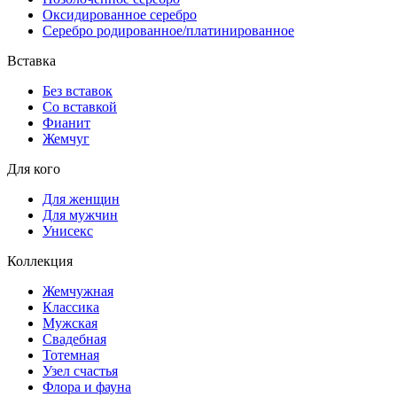
Оксидированное серебро
Серебро родированное/платинированное
Вставка
Без вставок
Со вставкой
Фианит
Жемчуг
Для кого
Для женщин
Для мужчин
Унисекс
Коллекция
Жемчужная
Классика
Мужская
Свадебная
Тотемная
Узел счастья
Флора и фауна