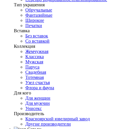
Тип украшения
Обручальные
Фантазийные
Широкие
Печатки
Вставка
Без вставок
Со вставкой
Коллекция
Жемчужная
Классика
Мужская
Паруса
Свадебная
Тотемная
Узел счастья
Флора и фауна
Для кого
Для женщин
Для мужчин
Унисекс
Производитель
Красноярский ювелирный завод
Другие производители