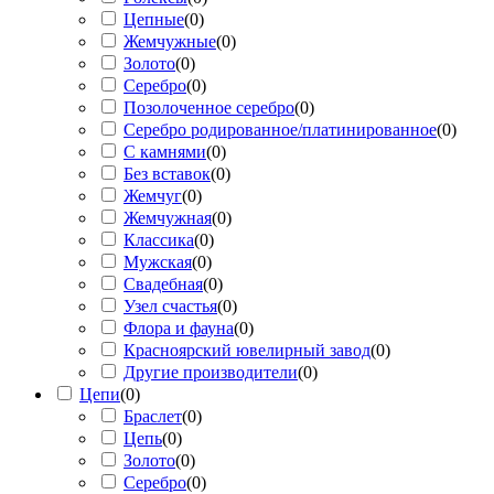
Цепные
(
0
)
Жемчужные
(
0
)
Золото
(
0
)
Серебро
(
0
)
Позолоченное серебро
(
0
)
Серебро родированное/платинированное
(
0
)
С камнями
(
0
)
Без вставок
(
0
)
Жемчуг
(
0
)
Жемчужная
(
0
)
Классика
(
0
)
Мужская
(
0
)
Свадебная
(
0
)
Узел счастья
(
0
)
Флора и фауна
(
0
)
Красноярский ювелирный завод
(
0
)
Другие производители
(
0
)
Цепи
(
0
)
Браслет
(
0
)
Цепь
(
0
)
Золото
(
0
)
Серебро
(
0
)