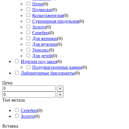
Цепи
(
0
)
Подвески
(
0
)
Колье/ожерелья
(
0
)
Сувенирная продукция
(
0
)
Золото
(
0
)
Серебро
(
0
)
Для женщин
(
0
)
Для мужчин
(
0
)
Унисекс
(
0
)
Для детей
(
0
)
Изделия под заказ
(
0
)
Полудрагоценные камни
(
0
)
Лабораторные бриллианты
(
0
)
Цена
×
×
Тип метала
Серебро
(
0
)
Золото
(
0
)
Вставка