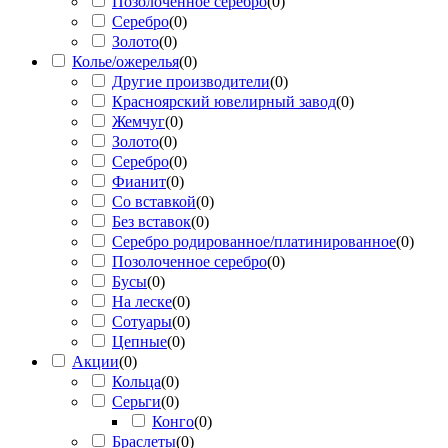
Позолоченное серебро
(
0
)
Серебро
(
0
)
Золото
(
0
)
Колье/ожерелья
(
0
)
Другие производители
(
0
)
Красноярский ювелирный завод
(
0
)
Жемчуг
(
0
)
Золото
(
0
)
Серебро
(
0
)
Фианит
(
0
)
Со вставкой
(
0
)
Без вставок
(
0
)
Серебро родированное/платинированное
(
0
)
Позолоченное серебро
(
0
)
Бусы
(
0
)
На леске
(
0
)
Сотуары
(
0
)
Цепные
(
0
)
Акции
(
0
)
Кольца
(
0
)
Серьги
(
0
)
Конго
(
0
)
Браслеты
(
0
)