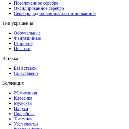
Позолоченное серебро
Оксидированное серебро
Серебро родированное/платинированное
Тип украшения
Обручальные
Фантазийные
Широкие
Печатки
Вставка
Без вставок
Со вставкой
Коллекция
Жемчужная
Классика
Мужская
Паруса
Свадебная
Тотемная
Узел счастья