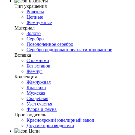
Браслеты
Тип украшения
Ролексы
Цепные
Жемчужные
Материал
Золото
Серебро
Позолоченное серебро
Серебро родированное/платинированное
Вставка
С камнями
Без вставок
Жемчуг
Коллекция
Жемчужная
Классика
Мужская
Свадебная
Узел счастья
Флора и фауна
Производитель
Красноярский ювелирный завод
Другие производители
Цепи