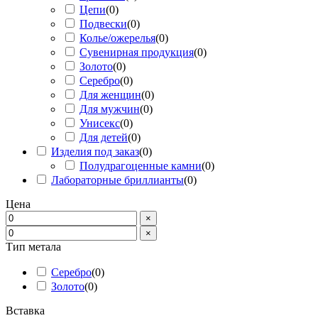
Цепи
(
0
)
Подвески
(
0
)
Колье/ожерелья
(
0
)
Сувенирная продукция
(
0
)
Золото
(
0
)
Серебро
(
0
)
Для женщин
(
0
)
Для мужчин
(
0
)
Унисекс
(
0
)
Для детей
(
0
)
Изделия под заказ
(
0
)
Полудрагоценные камни
(
0
)
Лабораторные бриллианты
(
0
)
Цена
×
×
Тип метала
Серебро
(
0
)
Золото
(
0
)
Вставка