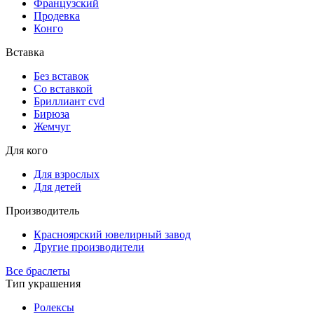
Французский
Продевка
Конго
Вставка
Без вставок
Со вставкой
Бриллиант cvd
Бирюза
Жемчуг
Для кого
Для взрослых
Для детей
Производитель
Красноярский ювелирный завод
Другие производители
Все браслеты
Тип украшения
Ролексы