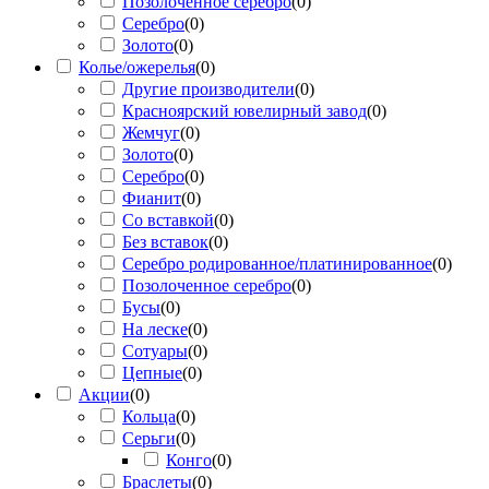
Позолоченное серебро
(
0
)
Серебро
(
0
)
Золото
(
0
)
Колье/ожерелья
(
0
)
Другие производители
(
0
)
Красноярский ювелирный завод
(
0
)
Жемчуг
(
0
)
Золото
(
0
)
Серебро
(
0
)
Фианит
(
0
)
Со вставкой
(
0
)
Без вставок
(
0
)
Серебро родированное/платинированное
(
0
)
Позолоченное серебро
(
0
)
Бусы
(
0
)
На леске
(
0
)
Сотуары
(
0
)
Цепные
(
0
)
Акции
(
0
)
Кольца
(
0
)
Серьги
(
0
)
Конго
(
0
)
Браслеты
(
0
)