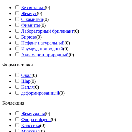
Без вставки
(
0
)
Жемчуг
(
0
)
С камнями
(
0
)
Фианиты
(
0
)
Лабораторный бриллиант
(
0
)
Бирюза
(
0
)
Нефрит натуральный
(
0
)
Изумруд природный
(
0
)
Аквамарин природный
(
0
)
Форма вставки
Овал
(
0
)
Шар
(
0
)
Капля
(
0
)
деформированный
(
0
)
Коллекция
Жемчужная
(
0
)
Флора и фауна
(
0
)
Классика
(
0
)
Мужская
(
0
)