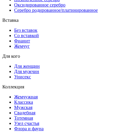
Оксидированное серебро
Серебро родированное/платинированное
Вставка
Без вставок
Со вставкой
Фианит
Жемчуг
Для кого
Для женщин
Для мужчин
Унисекс
Коллекция
Жемчужная
Классика
Мужская
Свадебная
Тотемная
Узел счастья
Флора и фауна