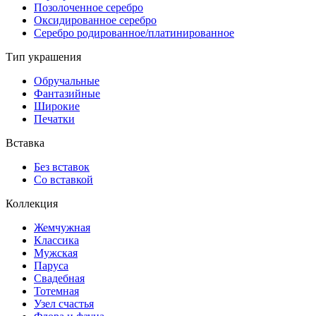
Позолоченное серебро
Оксидированное серебро
Серебро родированное/платинированное
Тип украшения
Обручальные
Фантазийные
Широкие
Печатки
Вставка
Без вставок
Со вставкой
Коллекция
Жемчужная
Классика
Мужская
Паруса
Свадебная
Тотемная
Узел счастья