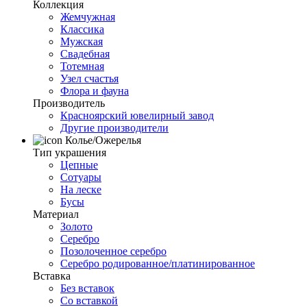
Коллекция
Жемчужная
Классика
Мужская
Свадебная
Тотемная
Узел счастья
Флора и фауна
Производитель
Красноярский ювелирный завод
Другие производители
Колье/Ожерелья
Тип украшения
Цепные
Сотуары
На леске
Бусы
Материал
Золото
Серебро
Позолоченное серебро
Серебро родированное/платинированное
Вставка
Без вставок
Со вставкой