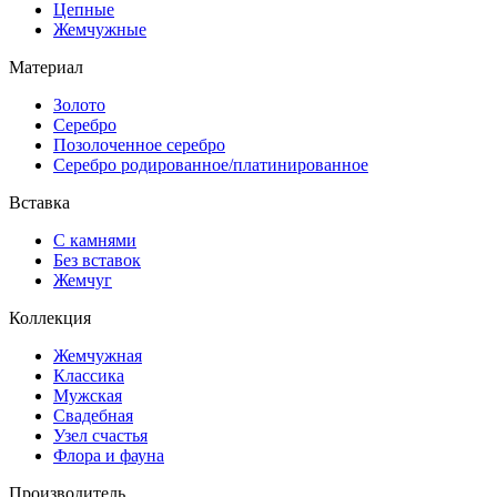
Цепные
Жемчужные
Материал
Золото
Серебро
Позолоченное серебро
Серебро родированное/платинированное
Вставка
С камнями
Без вставок
Жемчуг
Коллекция
Жемчужная
Классика
Мужская
Свадебная
Узел счастья
Флора и фауна
Производитель