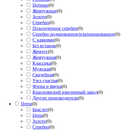
Цепные
(
0
)
Жемчужные
(
0
)
Золото
(
0
)
Серебро
(
0
)
Позолоченное серебро
(
0
)
Серебро родированное/платинированное
(
0
)
С камнями
(
0
)
Без вставок
(
0
)
Жемчуг
(
0
)
Жемчужная
(
0
)
Классика
(
0
)
Мужская
(
0
)
Свадебная
(
0
)
Узел счастья
(
0
)
Флора и фауна
(
0
)
Красноярский ювелирный завод
(
0
)
Другие производители
(
0
)
Цепи
(
0
)
Браслет
(
0
)
Цепь
(
0
)
Золото
(
0
)
Серебро
(
0
)