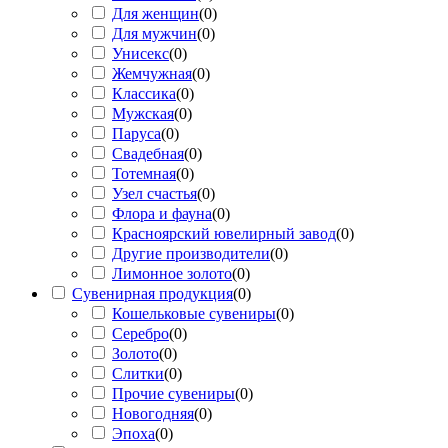
Для женщин
(
0
)
Для мужчин
(
0
)
Унисекс
(
0
)
Жемчужная
(
0
)
Классика
(
0
)
Мужская
(
0
)
Паруса
(
0
)
Свадебная
(
0
)
Тотемная
(
0
)
Узел счастья
(
0
)
Флора и фауна
(
0
)
Красноярский ювелирный завод
(
0
)
Другие производители
(
0
)
Лимонное золото
(
0
)
Сувенирная продукция
(
0
)
Кошельковые сувениры
(
0
)
Серебро
(
0
)
Золото
(
0
)
Слитки
(
0
)
Прочие сувениры
(
0
)
Новогодняя
(
0
)
Эпоха
(
0
)