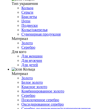
Тип украшения
Кольца
Серьги
Браслеты
Цепи
Подвески
Колье/ожерелья
Сувенирная продукция
Материал
Золото
Серебро
Для кого
Для женщин
Для мужчин
Для детей
Кольца
Материал
Золото
Белое золото
Красное золото
Комбинированное золото
Серебро
Позолоченное серебро
Оксидированное серебро
Серебро родированное/платинированное