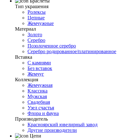
Браслеты
Тип украшения
Ролексы
Цепные
Жемчужные
Материал
Золото
Серебро
Позолоченное серебро
Серебро родированное/платинированное
Вставка
С камнями
Без вставок
Жемчуг
Коллекция
Жемчужная
Классика
Мужская
Свадебная
Узел счастья
Флора и фауна
Производитель
Красноярский ювелирный завод
Другие производители
Цепи