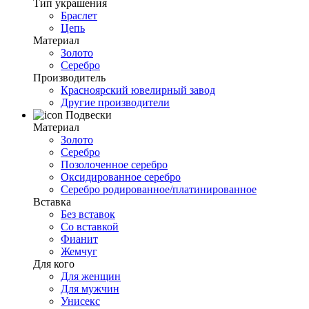
Тип украшения
Браслет
Цепь
Материал
Золото
Серебро
Производитель
Красноярский ювелирный завод
Другие производители
Подвески
Материал
Золото
Серебро
Позолоченное серебро
Оксидированное серебро
Серебро родированное/платинированное
Вставка
Без вставок
Со вставкой
Фианит
Жемчуг
Для кого
Для женщин
Для мужчин
Унисекс