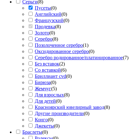
Серьги
(
8
)
Пусеты
(
0
)
Английский
(
0
)
Французский
(
0
)
Продевка
(
8
)
Золото
(
0
)
Серебро
(
8
)
Позолоченное серебро
(
1
)
Оксидированное серебро
(
0
)
Серебро родированное/платинированное
(
7
)
Без вставок
(
2
)
Со вставкой
(
6
)
Бриллиант cvd
(
0
)
Бирюза
(
0
)
Жемчуг
(
5
)
Для взрослых
(
8
)
Для детей
(
0
)
Красноярский ювелирный завод
(
8
)
Другие производители
(
0
)
Конго
(
0
)
Джекеты
(
0
)
Браслеты
(
0
)
Ролексы
(
0
)