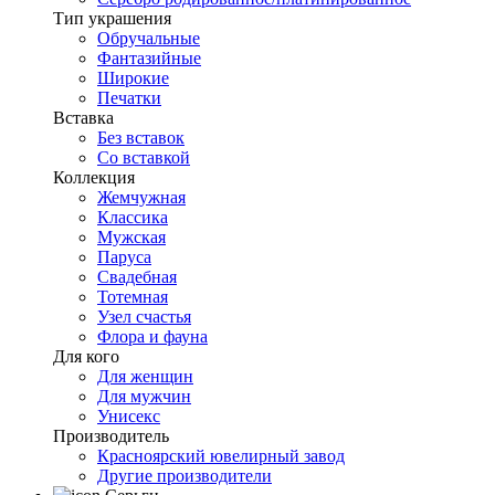
Тип украшения
Обручальные
Фантазийные
Широкие
Печатки
Вставка
Без вставок
Со вставкой
Коллекция
Жемчужная
Классика
Мужская
Паруса
Свадебная
Тотемная
Узел счастья
Флора и фауна
Для кого
Для женщин
Для мужчин
Унисекс
Производитель
Красноярский ювелирный завод
Другие производители