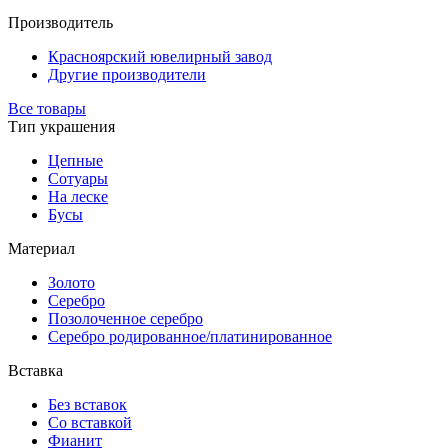
Производитель
Красноярский ювелирный завод
Другие производители
Все товары
Тип украшения
Цепные
Сотуары
На леске
Бусы
Материал
Золото
Серебро
Позолоченное серебро
Серебро родированное/платинированное
Вставка
Без вставок
Со вставкой
Фианит