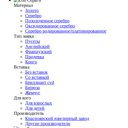
Серьги
Материал
Золото
Серебро
Позолоченное серебро
Оксидированное серебро
Серебро родированное/платинированное
Тип замка
Пусеты
Английский
Французский
Продевка
Конго
Вставка
Без вставок
Со вставкой
Бриллиант cvd
Бирюза
Жемчуг
Для кого
Для взрослых
Для детей
Производитель
Красноярский ювелирный завод
Другие производители