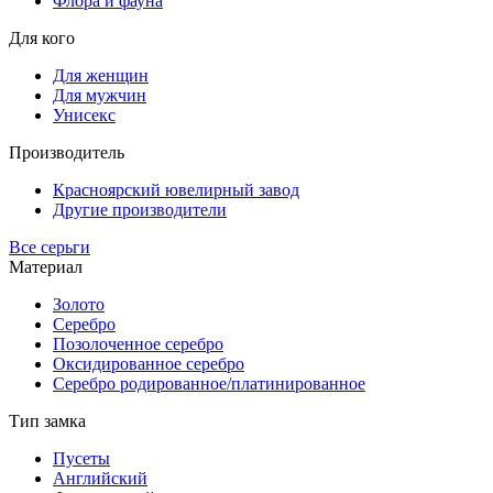
Флора и фауна
Для кого
Для женщин
Для мужчин
Унисекс
Производитель
Красноярский ювелирный завод
Другие производители
Все серьги
Материал
Золото
Серебро
Позолоченное серебро
Оксидированное серебро
Серебро родированное/платинированное
Тип замка
Пусеты
Английский