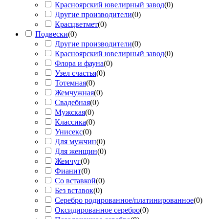
Красноярский ювелирный завод
(
0
)
Другие производители
(
0
)
Красцветмет
(
0
)
Подвески
(
0
)
Другие производители
(
0
)
Красноярский ювелирный завод
(
0
)
Флора и фауна
(
0
)
Узел счастья
(
0
)
Тотемная
(
0
)
Жемчужная
(
0
)
Свадебная
(
0
)
Мужская
(
0
)
Классика
(
0
)
Унисекс
(
0
)
Для мужчин
(
0
)
Для женщин
(
0
)
Жемчуг
(
0
)
Фианит
(
0
)
Со вставкой
(
0
)
Без вставок
(
0
)
Серебро родированное/платинированное
(
0
)
Оксидированное серебро
(
0
)