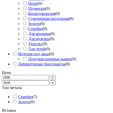
Цепи
(
0
)
Подвески
(
0
)
Колье/ожерелья
(
0
)
Сувенирная продукция
(
0
)
Золото
(
0
)
Серебро
(
0
)
Для женщин
(
0
)
Для мужчин
(
0
)
Унисекс
(
0
)
Для детей
(
0
)
Изделия под заказ
(
0
)
Полудрагоценные камни
(
0
)
Лабораторные бриллианты
(
0
)
Цена
×
×
Тип метала
Серебро
(
7
)
Золото
(
0
)
Вставка