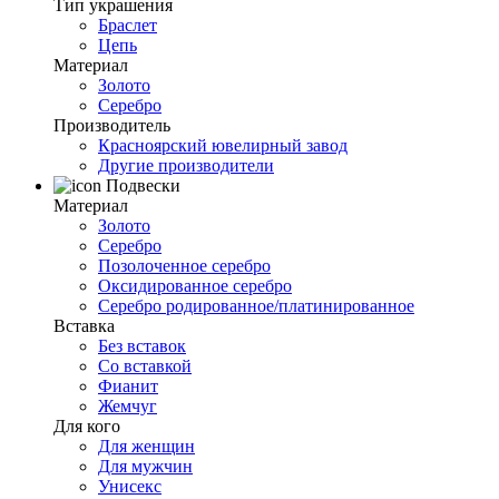
Тип украшения
Браслет
Цепь
Материал
Золото
Серебро
Производитель
Красноярский ювелирный завод
Другие производители
Подвески
Материал
Золото
Серебро
Позолоченное серебро
Оксидированное серебро
Серебро родированное/платинированное
Вставка
Без вставок
Со вставкой
Фианит
Жемчуг
Для кого
Для женщин
Для мужчин
Унисекс