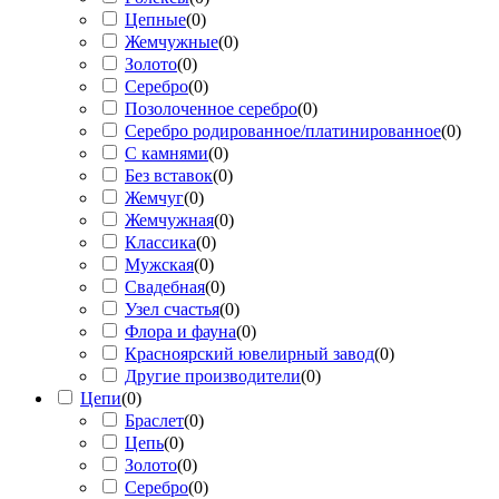
Цепные
(
0
)
Жемчужные
(
0
)
Золото
(
0
)
Серебро
(
0
)
Позолоченное серебро
(
0
)
Серебро родированное/платинированное
(
0
)
С камнями
(
0
)
Без вставок
(
0
)
Жемчуг
(
0
)
Жемчужная
(
0
)
Классика
(
0
)
Мужская
(
0
)
Свадебная
(
0
)
Узел счастья
(
0
)
Флора и фауна
(
0
)
Красноярский ювелирный завод
(
0
)
Другие производители
(
0
)
Цепи
(
0
)
Браслет
(
0
)
Цепь
(
0
)
Золото
(
0
)
Серебро
(
0
)