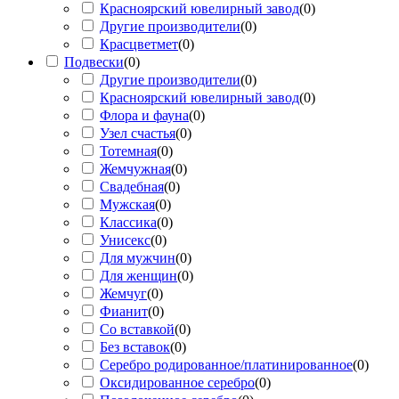
Красноярский ювелирный завод
(
0
)
Другие производители
(
0
)
Красцветмет
(
0
)
Подвески
(
0
)
Другие производители
(
0
)
Красноярский ювелирный завод
(
0
)
Флора и фауна
(
0
)
Узел счастья
(
0
)
Тотемная
(
0
)
Жемчужная
(
0
)
Свадебная
(
0
)
Мужская
(
0
)
Классика
(
0
)
Унисекс
(
0
)
Для мужчин
(
0
)
Для женщин
(
0
)
Жемчуг
(
0
)
Фианит
(
0
)
Со вставкой
(
0
)
Без вставок
(
0
)
Серебро родированное/платинированное
(
0
)
Оксидированное серебро
(
0
)