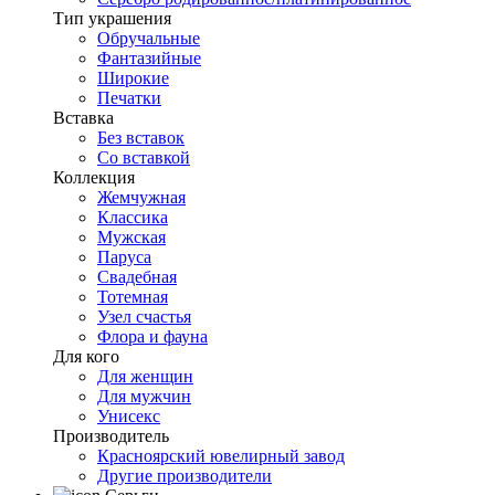
Тип украшения
Обручальные
Фантазийные
Широкие
Печатки
Вставка
Без вставок
Со вставкой
Коллекция
Жемчужная
Классика
Мужская
Паруса
Свадебная
Тотемная
Узел счастья
Флора и фауна
Для кого
Для женщин
Для мужчин
Унисекс
Производитель
Красноярский ювелирный завод
Другие производители