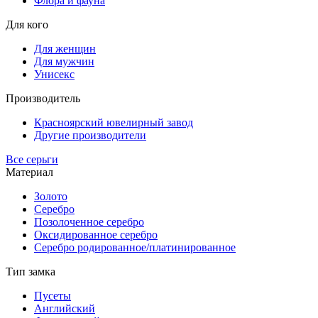
Флора и фауна
Для кого
Для женщин
Для мужчин
Унисекс
Производитель
Красноярский ювелирный завод
Другие производители
Все серьги
Материал
Золото
Серебро
Позолоченное серебро
Оксидированное серебро
Серебро родированное/платинированное
Тип замка
Пусеты
Английский