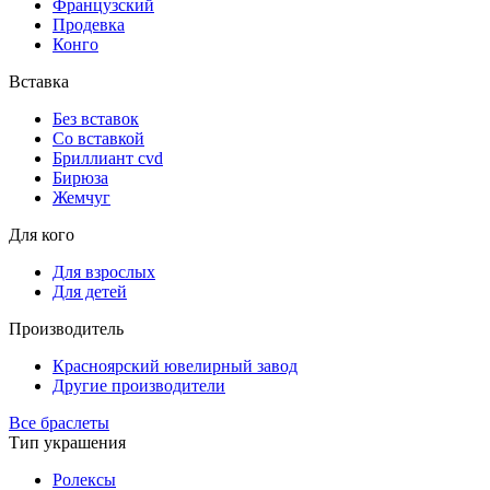
Французский
Продевка
Конго
Вставка
Без вставок
Со вставкой
Бриллиант cvd
Бирюза
Жемчуг
Для кого
Для взрослых
Для детей
Производитель
Красноярский ювелирный завод
Другие производители
Все браслеты
Тип украшения
Ролексы