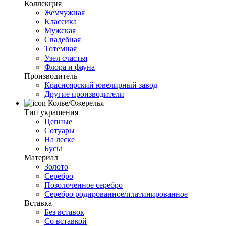
Коллекция
Жемчужная
Классика
Мужская
Свадебная
Тотемная
Узел счастья
Флора и фауна
Производитель
Красноярский ювелирный завод
Другие производители
Колье/Ожерелья
Тип украшения
Цепные
Сотуары
На леске
Бусы
Материал
Золото
Серебро
Позолоченное серебро
Серебро родированное/платинированное
Вставка
Без вставок
Со вставкой