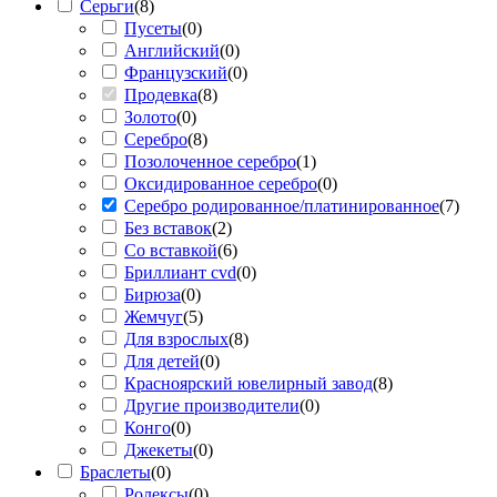
Серьги
(
8
)
Пусеты
(
0
)
Английский
(
0
)
Французский
(
0
)
Продевка
(
8
)
Золото
(
0
)
Серебро
(
8
)
Позолоченное серебро
(
1
)
Оксидированное серебро
(
0
)
Серебро родированное/платинированное
(
7
)
Без вставок
(
2
)
Со вставкой
(
6
)
Бриллиант cvd
(
0
)
Бирюза
(
0
)
Жемчуг
(
5
)
Для взрослых
(
8
)
Для детей
(
0
)
Красноярский ювелирный завод
(
8
)
Другие производители
(
0
)
Конго
(
0
)
Джекеты
(
0
)
Браслеты
(
0
)
Ролексы
(
0
)