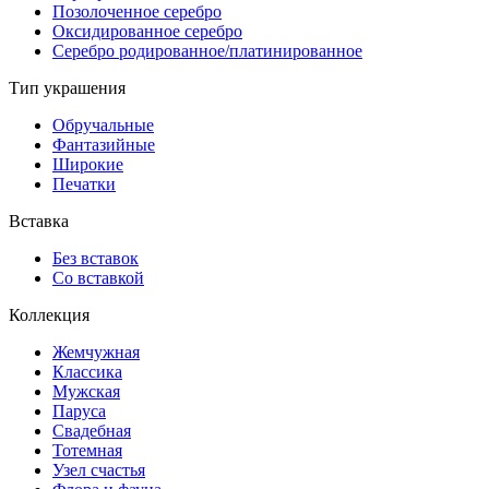
Позолоченное серебро
Оксидированное серебро
Серебро родированное/платинированное
Тип украшения
Обручальные
Фантазийные
Широкие
Печатки
Вставка
Без вставок
Со вставкой
Коллекция
Жемчужная
Классика
Мужская
Паруса
Свадебная
Тотемная
Узел счастья