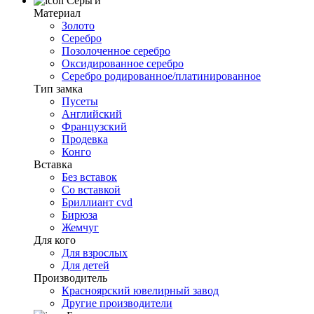
Серьги
Материал
Золото
Серебро
Позолоченное серебро
Оксидированное серебро
Серебро родированное/платинированное
Тип замка
Пусеты
Английский
Французский
Продевка
Конго
Вставка
Без вставок
Со вставкой
Бриллиант cvd
Бирюза
Жемчуг
Для кого
Для взрослых
Для детей
Производитель
Красноярский ювелирный завод
Другие производители