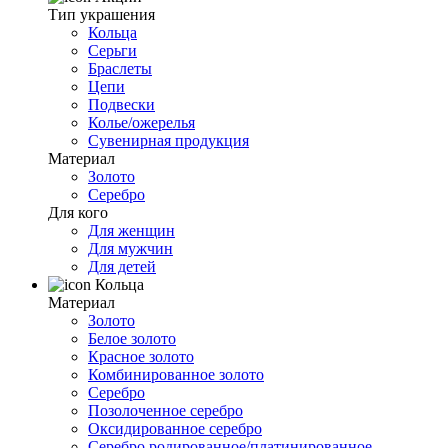
Тип украшения
Кольца
Серьги
Браслеты
Цепи
Подвески
Колье/ожерелья
Сувенирная продукция
Материал
Золото
Серебро
Для кого
Для женщин
Для мужчин
Для детей
Кольца
Материал
Золото
Белое золото
Красное золото
Комбинированное золото
Серебро
Позолоченное серебро
Оксидированное серебро
Серебро родированное/платинированное