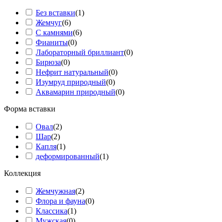
Без вставки
(
1
)
Жемчуг
(
6
)
С камнями
(
6
)
Фианиты
(
0
)
Лабораторный бриллиант
(
0
)
Бирюза
(
0
)
Нефрит натуральный
(
0
)
Изумруд природный
(
0
)
Аквамарин природный
(
0
)
Форма вставки
Овал
(
2
)
Шар
(
2
)
Капля
(
1
)
деформированный
(
1
)
Коллекция
Жемчужная
(
2
)
Флора и фауна
(
0
)
Классика
(
1
)
Мужская
(
0
)