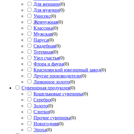
Для женщин
(
0
)
Для мужчин
(
0
)
Унисекс
(
0
)
Жемчужная
(
0
)
Классика
(
0
)
Мужская
(
0
)
Паруса
(
0
)
Свадебная
(
0
)
Тотемная
(
0
)
Узел счастья
(
0
)
Флора и фауна
(
0
)
Красноярский ювелирный завод
(
0
)
Другие производители
(
0
)
Лимонное золото
(
0
)
Сувенирная продукция
(
0
)
Кошельковые сувениры
(
0
)
Серебро
(
0
)
Золото
(
0
)
Слитки
(
0
)
Прочие сувениры
(
0
)
Новогодняя
(
0
)
Эпоха
(
0
)