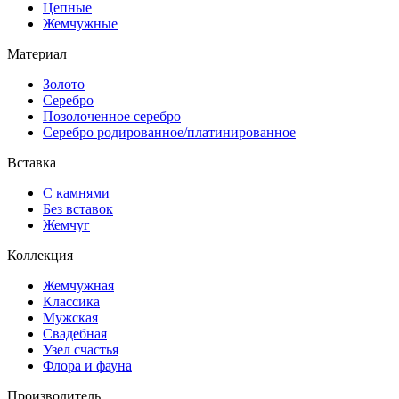
Цепные
Жемчужные
Материал
Золото
Серебро
Позолоченное серебро
Серебро родированное/платинированное
Вставка
С камнями
Без вставок
Жемчуг
Коллекция
Жемчужная
Классика
Мужская
Свадебная
Узел счастья
Флора и фауна
Производитель