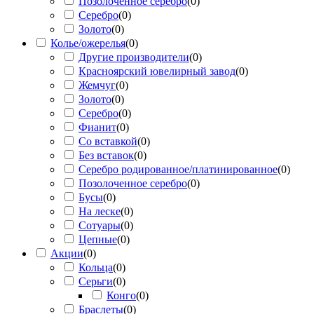
Позолоченное серебро
(
0
)
Серебро
(
0
)
Золото
(
0
)
Колье/ожерелья
(
0
)
Другие производители
(
0
)
Красноярский ювелирный завод
(
0
)
Жемчуг
(
0
)
Золото
(
0
)
Серебро
(
0
)
Фианит
(
0
)
Со вставкой
(
0
)
Без вставок
(
0
)
Серебро родированное/платинированное
(
0
)
Позолоченное серебро
(
0
)
Бусы
(
0
)
На леске
(
0
)
Сотуары
(
0
)
Цепные
(
0
)
Акции
(
0
)
Кольца
(
0
)
Серьги
(
0
)
Конго
(
0
)
Браслеты
(
0
)