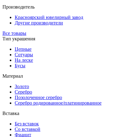
Производитель
Красноярский ювелирный завод
Другие производители
Все товары
Тип украшения
Цепные
Сотуары
На леске
Бусы
Материал
Золото
Серебро
Позолоченное серебро
Серебро родированное/платинированное
Вставка
Без вставок
Со вставкой
Фианит