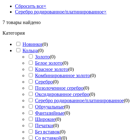
Сбросить все
×
Серебро родированное/платинированное
×
7
товары найдено
Категория
Новинки
(
0
)
Кольца
(
0
)
Золото
(
0
)
Белое золото
(
0
)
Красное золото
(
0
)
Комбинированное золото
(
0
)
Серебро
(
0
)
Позолоченное серебро
(
0
)
Оксидированное серебро
(
0
)
Серебро родированное/платинированное
(
0
)
Обручальные
(
0
)
Фантазийные
(
0
)
Широкие
(
0
)
Печатки
(
0
)
Без вставок
(
0
)
Со вставкой
(
0
)