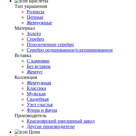
Браслеты
Тип украшения
Ролексы
Цепные
Жемчужные
Материал
Золото
Серебро
Позолоченное серебро
Серебро родированное/платинированное
Вставка
С камнями
Без вставок
Жемчуг
Коллекция
Жемчужная
Классика
Мужская
Свадебная
Узел счастья
Флора и фауна
Производитель
Красноярский ювелирный завод
Другие производители
Цепи