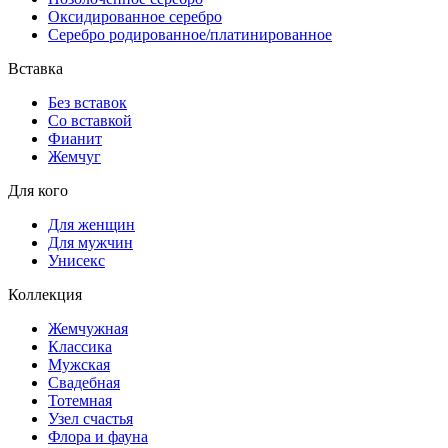
Оксидированное серебро
Серебро родированное/платинированное
Вставка
Без вставок
Со вставкой
Фианит
Жемчуг
Для кого
Для женщин
Для мужчин
Унисекс
Коллекция
Жемчужная
Классика
Мужская
Свадебная
Тотемная
Узел счастья
Флора и фауна