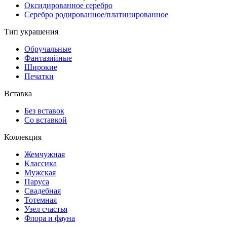
Оксидированное серебро
Серебро родированное/платинированное
Тип украшения
Обручальные
Фантазийные
Широкие
Печатки
Вставка
Без вставок
Со вставкой
Коллекция
Жемчужная
Классика
Мужская
Паруса
Свадебная
Тотемная
Узел счастья
Флора и фауна