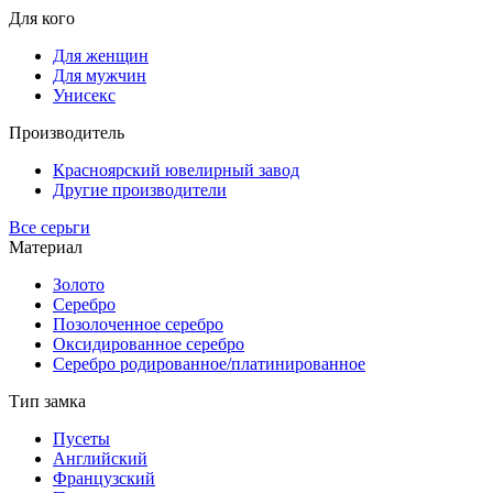
Для кого
Для женщин
Для мужчин
Унисекс
Производитель
Красноярский ювелирный завод
Другие производители
Все серьги
Материал
Золото
Серебро
Позолоченное серебро
Оксидированное серебро
Серебро родированное/платинированное
Тип замка
Пусеты
Английский
Французский