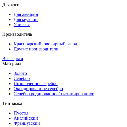
Для кого
Для женщин
Для мужчин
Унисекс
Производитель
Красноярский ювелирный завод
Другие производители
Все серьги
Материал
Золото
Серебро
Позолоченное серебро
Оксидированное серебро
Серебро родированное/платинированное
Тип замка
Пусеты
Английский
Французский