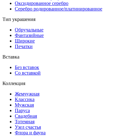
Оксидированное серебро
Серебро родированное/платинированное
Тип украшения
Обручальные
Фантазийные
Широкие
Печатки
Вставка
Без вставок
Со вставкой
Коллекция
Жемчужная
Классика
Мужская
Паруса
Свадебная
Тотемная
Узел счастья
Флора и фауна