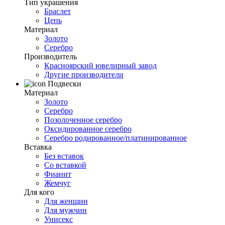
Тип украшения
Браслет
Цепь
Материал
Золото
Серебро
Производитель
Красноярский ювелирный завод
Другие производители
Подвески
Материал
Золото
Серебро
Позолоченное серебро
Оксидированное серебро
Серебро родированное/платинированное
Вставка
Без вставок
Со вставкой
Фианит
Жемчуг
Для кого
Для женщин
Для мужчин
Унисекс