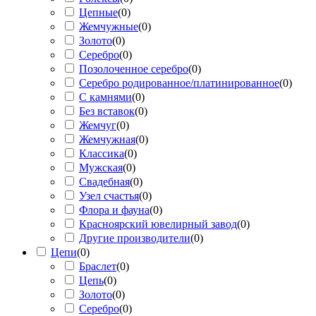
Цепные
(
0
)
Жемчужные
(
0
)
Золото
(
0
)
Серебро
(
0
)
Позолоченное серебро
(
0
)
Серебро родированное/платинированное
(
0
)
С камнями
(
0
)
Без вставок
(
0
)
Жемчуг
(
0
)
Жемчужная
(
0
)
Классика
(
0
)
Мужская
(
0
)
Свадебная
(
0
)
Узел счастья
(
0
)
Флора и фауна
(
0
)
Красноярский ювелирный завод
(
0
)
Другие производители
(
0
)
Цепи
(
0
)
Браслет
(
0
)
Цепь
(
0
)
Золото
(
0
)
Серебро
(
0
)