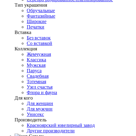
Тип украшения
Обручальные
Фантазийные
Широкие
Печатки
Вставка
Без вставок
Со вставкой
Коллекция
Жемчужная
Классика
Мужская
Паруса
Свадебная
Тотемная
Узел счастья
Флора и фауна
Для кого
Для женщин
Для мужчин
Унисекс
Производитель
Красноярский ювелирный завод
Другие производители