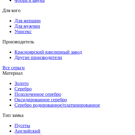
Флора и фауна
Для кого
Для женщин
Для мужчин
Унисекс
Производитель
Красноярский ювелирный завод
Другие производители
Все серьги
Материал
Золото
Серебро
Позолоченное серебро
Оксидированное серебро
Серебро родированное/платинированное
Тип замка
Пусеты
Английский