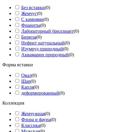
Без вставки
(
0
)
Жемчуг
(
0
)
С камнями
(
0
)
Фианиты
(
0
)
Лабораторный бриллиант
(
0
)
Бирюза
(
0
)
Нефрит натуральный
(
0
)
Изумруд природный
(
0
)
Аквамарин природный
(
0
)
Форма вставки
Овал
(
0
)
Шар
(
0
)
Капля
(
0
)
деформированный
(
0
)
Коллекция
Жемчужная
(
0
)
Флора и фауна
(
0
)
Классика
(
0
)
Мужская
(
0
)