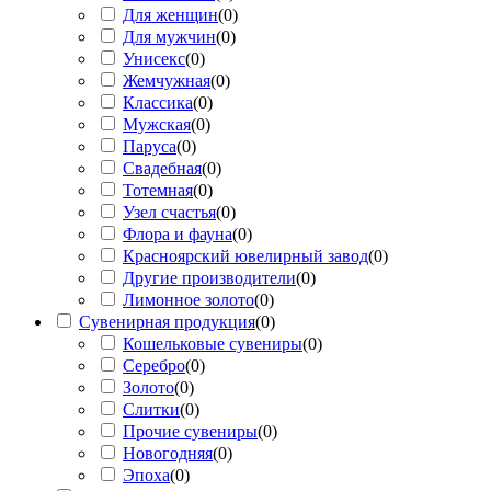
Для женщин
(
0
)
Для мужчин
(
0
)
Унисекс
(
0
)
Жемчужная
(
0
)
Классика
(
0
)
Мужская
(
0
)
Паруса
(
0
)
Свадебная
(
0
)
Тотемная
(
0
)
Узел счастья
(
0
)
Флора и фауна
(
0
)
Красноярский ювелирный завод
(
0
)
Другие производители
(
0
)
Лимонное золото
(
0
)
Сувенирная продукция
(
0
)
Кошельковые сувениры
(
0
)
Серебро
(
0
)
Золото
(
0
)
Слитки
(
0
)
Прочие сувениры
(
0
)
Новогодняя
(
0
)
Эпоха
(
0
)