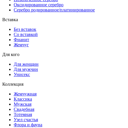
Оксидированное серебро
Серебро родированное/платинированное
Вставка
Без вставок
Со вставкой
Фианит
Жемчуг
Для кого
Для женщин
Для мужчин
Унисекс
Коллекция
Жемчужная
Классика
Мужская
Свадебная
Тотемная
Узел счастья
Флора и фауна