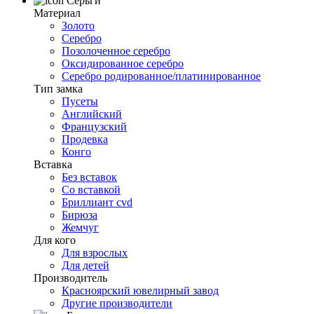
Серьги
Материал
Золото
Серебро
Позолоченное серебро
Оксидированное серебро
Серебро родированное/платинированное
Тип замка
Пусеты
Английский
Французский
Продевка
Конго
Вставка
Без вставок
Со вставкой
Бриллиант cvd
Бирюза
Жемчуг
Для кого
Для взрослых
Для детей
Производитель
Красноярский ювелирный завод
Другие производители