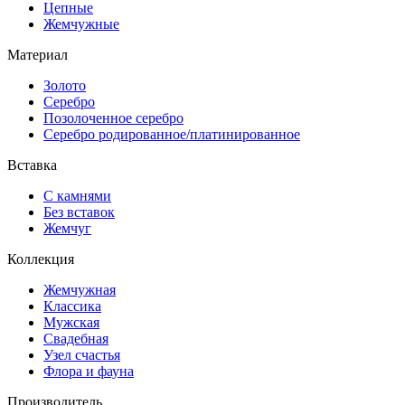
Цепные
Жемчужные
Материал
Золото
Серебро
Позолоченное серебро
Серебро родированное/платинированное
Вставка
С камнями
Без вставок
Жемчуг
Коллекция
Жемчужная
Классика
Мужская
Свадебная
Узел счастья
Флора и фауна
Производитель