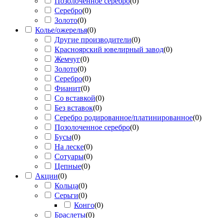
Позолоченное серебро
(
0
)
Серебро
(
0
)
Золото
(
0
)
Колье/ожерелья
(
0
)
Другие производители
(
0
)
Красноярский ювелирный завод
(
0
)
Жемчуг
(
0
)
Золото
(
0
)
Серебро
(
0
)
Фианит
(
0
)
Со вставкой
(
0
)
Без вставок
(
0
)
Серебро родированное/платинированное
(
0
)
Позолоченное серебро
(
0
)
Бусы
(
0
)
На леске
(
0
)
Сотуары
(
0
)
Цепные
(
0
)
Акции
(
0
)
Кольца
(
0
)
Серьги
(
0
)
Конго
(
0
)
Браслеты
(
0
)