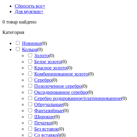
Сбросить все
×
Для мужчин
×
0
товар найдено
Категория
Новинки
(
0
)
Кольца
(
0
)
Золото
(
0
)
Белое золото
(
0
)
Красное золото
(
0
)
Комбинированное золото
(
0
)
Серебро
(
0
)
Позолоченное серебро
(
0
)
Оксидированное серебро
(
0
)
Серебро родированное/платинированное
(
0
)
Обручальные
(
0
)
Фантазийные
(
0
)
Широкие
(
0
)
Печатки
(
0
)
Без вставок
(
0
)
Со вставкой
(
0
)