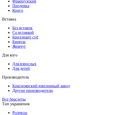
Французский
Продевка
Конго
Вставка
Без вставок
Со вставкой
Бриллиант cvd
Бирюза
Жемчуг
Для кого
Для взрослых
Для детей
Производитель
Красноярский ювелирный завод
Другие производители
Все браслеты
Тип украшения
Ролексы