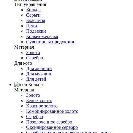
Тип украшения
Кольца
Серьги
Браслеты
Цепи
Подвески
Колье/ожерелья
Сувенирная продукция
Материал
Золото
Серебро
Для кого
Для женщин
Для мужчин
Для детей
Кольца
Материал
Золото
Белое золото
Красное золото
Комбинированное золото
Серебро
Позолоченное серебро
Оксидированное серебро
Серебро родированное/платинированное