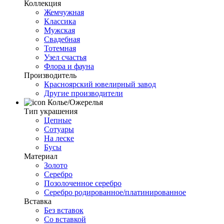
Коллекция
Жемчужная
Классика
Мужская
Свадебная
Тотемная
Узел счастья
Флора и фауна
Производитель
Красноярский ювелирный завод
Другие производители
Колье/Ожерелья
Тип украшения
Цепные
Сотуары
На леске
Бусы
Материал
Золото
Серебро
Позолоченное серебро
Серебро родированное/платинированное
Вставка
Без вставок
Со вставкой