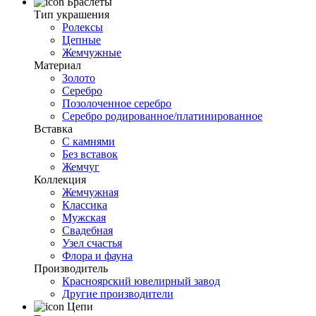
Браслеты
Тип украшения
Ролексы
Цепные
Жемчужные
Материал
Золото
Серебро
Позолоченное серебро
Серебро родированное/платинированное
Вставка
С камнями
Без вставок
Жемчуг
Коллекция
Жемчужная
Классика
Мужская
Свадебная
Узел счастья
Флора и фауна
Производитель
Красноярский ювелирный завод
Другие производители
Цепи