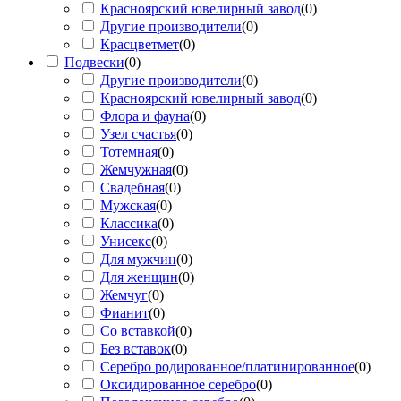
Красноярский ювелирный завод
(
0
)
Другие производители
(
0
)
Красцветмет
(
0
)
Подвески
(
0
)
Другие производители
(
0
)
Красноярский ювелирный завод
(
0
)
Флора и фауна
(
0
)
Узел счастья
(
0
)
Тотемная
(
0
)
Жемчужная
(
0
)
Свадебная
(
0
)
Мужская
(
0
)
Классика
(
0
)
Унисекс
(
0
)
Для мужчин
(
0
)
Для женщин
(
0
)
Жемчуг
(
0
)
Фианит
(
0
)
Со вставкой
(
0
)
Без вставок
(
0
)
Серебро родированное/платинированное
(
0
)
Оксидированное серебро
(
0
)