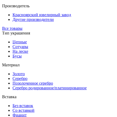
Производитель
Красноярский ювелирный завод
Другие производители
Все товары
Тип украшения
Цепные
Сотуары
На леске
Бусы
Материал
Золото
Серебро
Позолоченное серебро
Серебро родированное/платинированное
Вставка
Без вставок
Со вставкой
Фианит