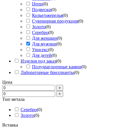
Цепи
(
0
)
Подвески
(
0
)
Колье/ожерелья
(
0
)
Сувенирная продукция
(
0
)
Золото
(
0
)
Серебро
(
0
)
Для женщин
(
0
)
Для мужчин
(
0
)
Унисекс
(
0
)
Для детей
(
0
)
Изделия под заказ
(
0
)
Полудрагоценные камни
(
0
)
Лабораторные бриллианты
(
0
)
Цена
×
×
Тип метала
Серебро
(
0
)
Золото
(
0
)
Вставка