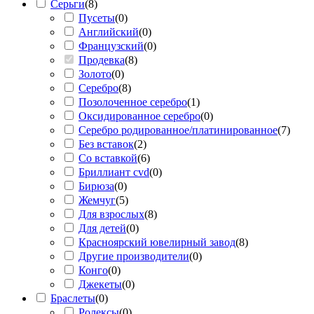
Серьги
(
8
)
Пусеты
(
0
)
Английский
(
0
)
Французский
(
0
)
Продевка
(
8
)
Золото
(
0
)
Серебро
(
8
)
Позолоченное серебро
(
1
)
Оксидированное серебро
(
0
)
Серебро родированное/платинированное
(
7
)
Без вставок
(
2
)
Со вставкой
(
6
)
Бриллиант cvd
(
0
)
Бирюза
(
0
)
Жемчуг
(
5
)
Для взрослых
(
8
)
Для детей
(
0
)
Красноярский ювелирный завод
(
8
)
Другие производители
(
0
)
Конго
(
0
)
Джекеты
(
0
)
Браслеты
(
0
)
Ролексы
(
0
)