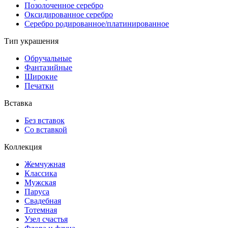
Позолоченное серебро
Оксидированное серебро
Серебро родированное/платинированное
Тип украшения
Обручальные
Фантазийные
Широкие
Печатки
Вставка
Без вставок
Со вставкой
Коллекция
Жемчужная
Классика
Мужская
Паруса
Свадебная
Тотемная
Узел счастья