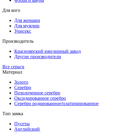
Флора и фауна
Для кого
Для женщин
Для мужчин
Унисекс
Производитель
Красноярский ювелирный завод
Другие производители
Все серьги
Материал
Золото
Серебро
Позолоченное серебро
Оксидированное серебро
Серебро родированное/платинированное
Тип замка
Пусеты
Английский