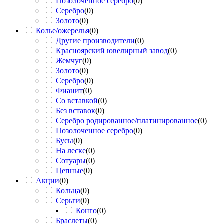
Позолоченное серебро
(
0
)
Серебро
(
0
)
Золото
(
0
)
Колье/ожерелья
(
0
)
Другие производители
(
0
)
Красноярский ювелирный завод
(
0
)
Жемчуг
(
0
)
Золото
(
0
)
Серебро
(
0
)
Фианит
(
0
)
Со вставкой
(
0
)
Без вставок
(
0
)
Серебро родированное/платинированное
(
0
)
Позолоченное серебро
(
0
)
Бусы
(
0
)
На леске
(
0
)
Сотуары
(
0
)
Цепные
(
0
)
Акции
(
0
)
Кольца
(
0
)
Серьги
(
0
)
Конго
(
0
)
Браслеты
(
0
)