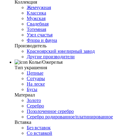
Коллекция
Жемчужная
Классика
Мужская
Свадебная
Тотемная
Узел счастья
Флора и фауна
Производитель
Красноярский ювелирный завод
Другие производители
Колье/Ожерелья
Тип украшения
Цепные
Сотуары
На леске
Бусы
Материал
Золото
Серебро
Позолоченное серебро
Серебро родированное/платинированное
Вставка
Без вставок
Со вставкой