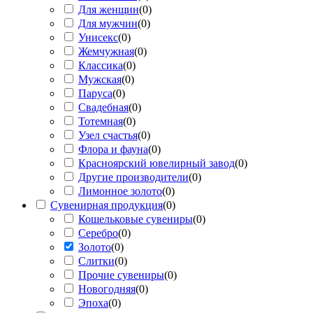
Для женщин
(
0
)
Для мужчин
(
0
)
Унисекс
(
0
)
Жемчужная
(
0
)
Классика
(
0
)
Мужская
(
0
)
Паруса
(
0
)
Свадебная
(
0
)
Тотемная
(
0
)
Узел счастья
(
0
)
Флора и фауна
(
0
)
Красноярский ювелирный завод
(
0
)
Другие производители
(
0
)
Лимонное золото
(
0
)
Сувенирная продукция
(
0
)
Кошельковые сувениры
(
0
)
Серебро
(
0
)
Золото
(
0
)
Слитки
(
0
)
Прочие сувениры
(
0
)
Новогодняя
(
0
)
Эпоха
(
0
)