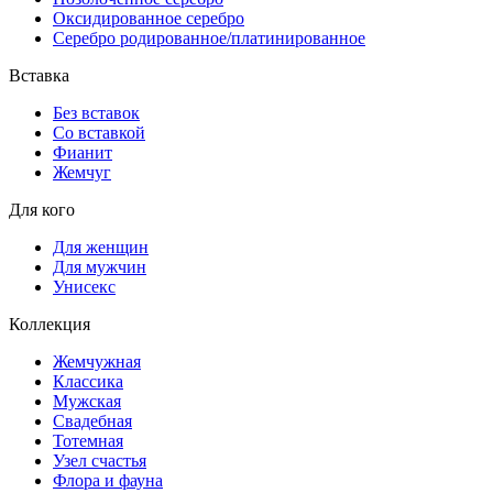
Оксидированное серебро
Серебро родированное/платинированное
Вставка
Без вставок
Со вставкой
Фианит
Жемчуг
Для кого
Для женщин
Для мужчин
Унисекс
Коллекция
Жемчужная
Классика
Мужская
Свадебная
Тотемная
Узел счастья
Флора и фауна