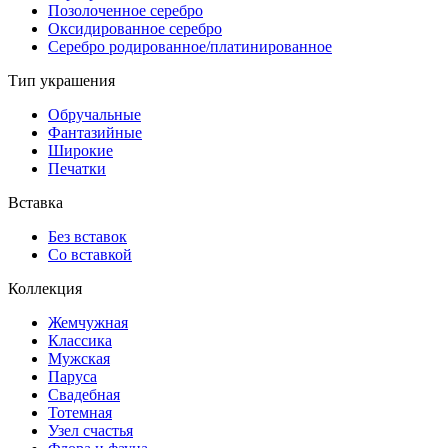
Позолоченное серебро
Оксидированное серебро
Серебро родированное/платинированное
Тип украшения
Обручальные
Фантазийные
Широкие
Печатки
Вставка
Без вставок
Со вставкой
Коллекция
Жемчужная
Классика
Мужская
Паруса
Свадебная
Тотемная
Узел счастья