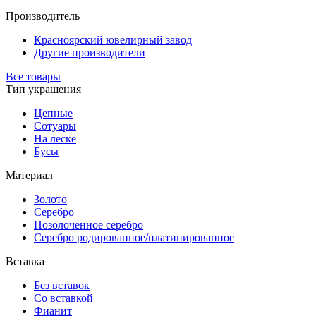
Производитель
Красноярский ювелирный завод
Другие производители
Все товары
Тип украшения
Цепные
Сотуары
На леске
Бусы
Материал
Золото
Серебро
Позолоченное серебро
Серебро родированное/платинированное
Вставка
Без вставок
Со вставкой
Фианит