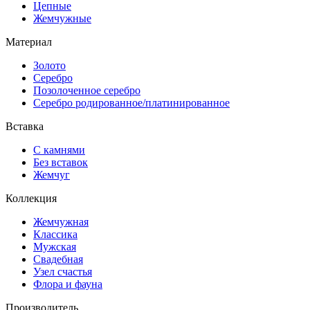
Цепные
Жемчужные
Материал
Золото
Серебро
Позолоченное серебро
Серебро родированное/платинированное
Вставка
С камнями
Без вставок
Жемчуг
Коллекция
Жемчужная
Классика
Мужская
Свадебная
Узел счастья
Флора и фауна
Производитель