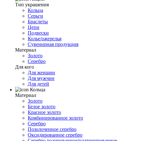
Тип украшения
Кольца
Серьги
Браслеты
Цепи
Подвески
Колье/ожерелья
Сувенирная продукция
Материал
Золото
Серебро
Для кого
Для женщин
Для мужчин
Для детей
Кольца
Материал
Золото
Белое золото
Красное золото
Комбинированное золото
Серебро
Позолоченное серебро
Оксидированное серебро
Серебро родированное/платинированное