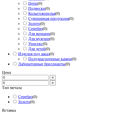
Цепи
(
0
)
Подвески
(
0
)
Колье/ожерелья
(
0
)
Сувенирная продукция
(
0
)
Золото
(
0
)
Серебро
(
0
)
Для женщин
(
0
)
Для мужчин
(
0
)
Унисекс
(
0
)
Для детей
(
0
)
Изделия под заказ
(
0
)
Полудрагоценные камни
(
0
)
Лабораторные бриллианты
(
0
)
Цена
×
×
Тип метала
Серебро
(
0
)
Золото
(
0
)
Вставка