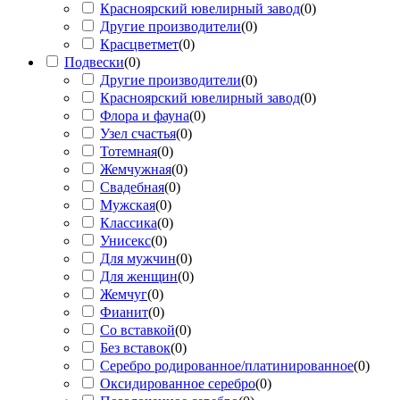
Красноярский ювелирный завод
(
0
)
Другие производители
(
0
)
Красцветмет
(
0
)
Подвески
(
0
)
Другие производители
(
0
)
Красноярский ювелирный завод
(
0
)
Флора и фауна
(
0
)
Узел счастья
(
0
)
Тотемная
(
0
)
Жемчужная
(
0
)
Свадебная
(
0
)
Мужская
(
0
)
Классика
(
0
)
Унисекс
(
0
)
Для мужчин
(
0
)
Для женщин
(
0
)
Жемчуг
(
0
)
Фианит
(
0
)
Со вставкой
(
0
)
Без вставок
(
0
)
Серебро родированное/платинированное
(
0
)
Оксидированное серебро
(
0
)