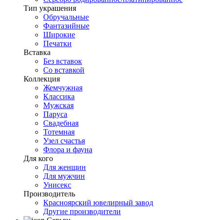
Тип украшения
Обручальные
Фантазийные
Широкие
Печатки
Вставка
Без вставок
Со вставкой
Коллекция
Жемчужная
Классика
Мужская
Паруса
Свадебная
Тотемная
Узел счастья
Флора и фауна
Для кого
Для женщин
Для мужчин
Унисекс
Производитель
Красноярский ювелирный завод
Другие производители