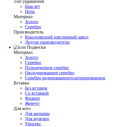
Тип украшения
Браслет
Цепь
Материал
Золото
Серебро
Производитель
Красноярский ювелирный завод
Другие производители
Подвески
Материал
Золото
Серебро
Позолоченное серебро
Оксидированное серебро
Серебро родированное/платинированное
Вставка
Без вставок
Со вставкой
Фианит
Жемчуг
Для кого
Для женщин
Для мужчин
Унисекс