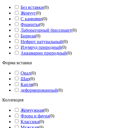
Без вставки
(
0
)
Жемчуг
(
0
)
С камнями
(
0
)
Фианиты
(
0
)
Лабораторный бриллиант
(
0
)
Бирюза
(
0
)
Нефрит натуральный
(
0
)
Изумруд природный
(
0
)
Аквамарин природный
(
0
)
Форма вставки
Овал
(
0
)
Шар
(
0
)
Капля
(
0
)
деформированный
(
0
)
Коллекция
Жемчужная
(
0
)
Флора и фауна
(
0
)
Классика
(
0
)
Мужская
(
0
)