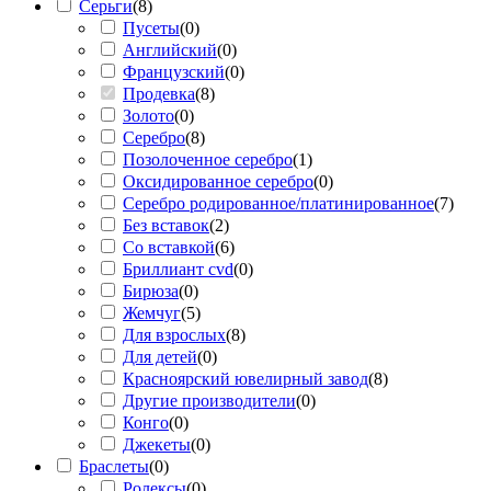
Серьги
(
8
)
Пусеты
(
0
)
Английский
(
0
)
Французский
(
0
)
Продевка
(
8
)
Золото
(
0
)
Серебро
(
8
)
Позолоченное серебро
(
1
)
Оксидированное серебро
(
0
)
Серебро родированное/платинированное
(
7
)
Без вставок
(
2
)
Со вставкой
(
6
)
Бриллиант cvd
(
0
)
Бирюза
(
0
)
Жемчуг
(
5
)
Для взрослых
(
8
)
Для детей
(
0
)
Красноярский ювелирный завод
(
8
)
Другие производители
(
0
)
Конго
(
0
)
Джекеты
(
0
)
Браслеты
(
0
)
Ролексы
(
0
)