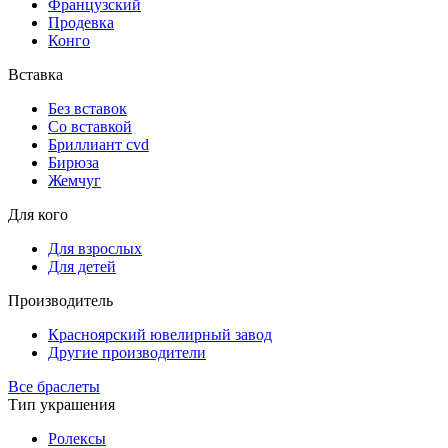
Французский
Продевка
Конго
Вставка
Без вставок
Со вставкой
Бриллиант cvd
Бирюза
Жемчуг
Для кого
Для взрослых
Для детей
Производитель
Красноярский ювелирный завод
Другие производители
Все браслеты
Тип украшения
Ролексы