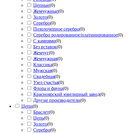
Цепные
(
0
)
Жемчужные
(
0
)
Золото
(
0
)
Серебро
(
0
)
Позолоченное серебро
(
0
)
Серебро родированное/платинированное
(
0
)
С камнями
(
0
)
Без вставок
(
0
)
Жемчуг
(
0
)
Жемчужная
(
0
)
Классика
(
0
)
Мужская
(
0
)
Свадебная
(
0
)
Узел счастья
(
0
)
Флора и фауна
(
0
)
Красноярский ювелирный завод
(
0
)
Другие производители
(
0
)
Цепи
(
0
)
Браслет
(
0
)
Цепь
(
0
)
Золото
(
0
)
Серебро
(
0
)