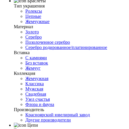
Браслеты
Тип украшения
Ролексы
Цепные
Жемчужные
Материал
Золото
Серебро
Позолоченное серебро
Серебро родированное/платинированное
Вставка
С камнями
Без вставок
Жемчуг
Коллекция
Жемчужная
Классика
Мужская
Свадебная
Узел счастья
Флора и фауна
Производитель
Красноярский ювелирный завод
Другие производители
Цепи