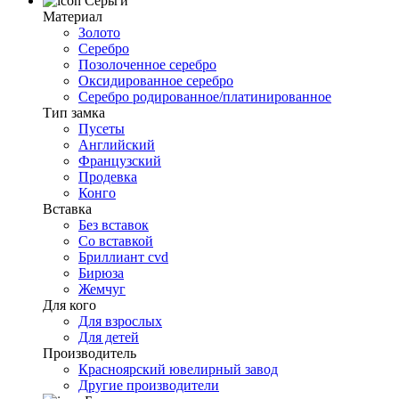
Серьги
Материал
Золото
Серебро
Позолоченное серебро
Оксидированное серебро
Серебро родированное/платинированное
Тип замка
Пусеты
Английский
Французский
Продевка
Конго
Вставка
Без вставок
Со вставкой
Бриллиант cvd
Бирюза
Жемчуг
Для кого
Для взрослых
Для детей
Производитель
Красноярский ювелирный завод
Другие производители