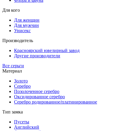
Флора и фауна
Для кого
Для женщин
Для мужчин
Унисекс
Производитель
Красноярский ювелирный завод
Другие производители
Все серьги
Материал
Золото
Серебро
Позолоченное серебро
Оксидированное серебро
Серебро родированное/платинированное
Тип замка
Пусеты
Английский