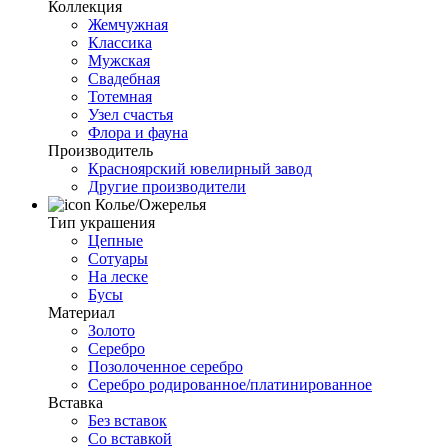
Коллекция
Жемчужная
Классика
Мужская
Свадебная
Тотемная
Узел счастья
Флора и фауна
Производитель
Красноярский ювелирный завод
Другие производители
Колье/Ожерелья
Тип украшения
Цепные
Сотуары
На леске
Бусы
Материал
Золото
Серебро
Позолоченное серебро
Серебро родированное/платинированное
Вставка
Без вставок
Со вставкой