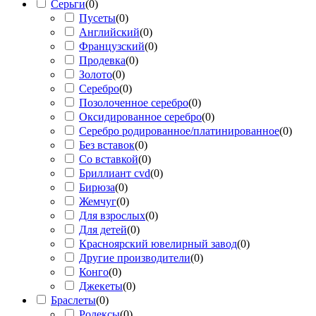
Серьги
(
0
)
Пусеты
(
0
)
Английский
(
0
)
Французский
(
0
)
Продевка
(
0
)
Золото
(
0
)
Серебро
(
0
)
Позолоченное серебро
(
0
)
Оксидированное серебро
(
0
)
Серебро родированное/платинированное
(
0
)
Без вставок
(
0
)
Со вставкой
(
0
)
Бриллиант cvd
(
0
)
Бирюза
(
0
)
Жемчуг
(
0
)
Для взрослых
(
0
)
Для детей
(
0
)
Красноярский ювелирный завод
(
0
)
Другие производители
(
0
)
Конго
(
0
)
Джекеты
(
0
)
Браслеты
(
0
)
Ролексы
(
0
)