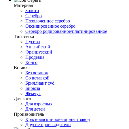
Серьги
Материал
Золото
Серебро
Позолоченное серебро
Оксидированное серебро
Серебро родированное/платинированное
Тип замка
Пусеты
Английский
Французский
Продевка
Конго
Вставка
Без вставок
Со вставкой
Бриллиант cvd
Бирюза
Жемчуг
Для кого
Для взрослых
Для детей
Производитель
Красноярский ювелирный завод
Другие производители