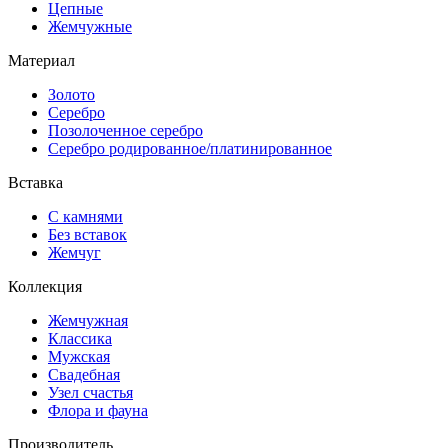
Цепные
Жемчужные
Материал
Золото
Серебро
Позолоченное серебро
Серебро родированное/платинированное
Вставка
С камнями
Без вставок
Жемчуг
Коллекция
Жемчужная
Классика
Мужская
Свадебная
Узел счастья
Флора и фауна
Производитель