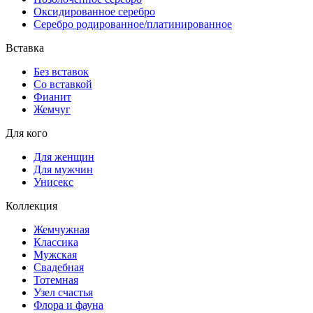
Оксидированное серебро
Серебро родированное/платинированное
Вставка
Без вставок
Со вставкой
Фианит
Жемчуг
Для кого
Для женщин
Для мужчин
Унисекс
Коллекция
Жемчужная
Классика
Мужская
Свадебная
Тотемная
Узел счастья
Флора и фауна