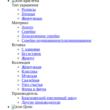
Браслеты
Тип украшения
Ролексы
Цепные
Жемчужные
Материал
Золото
Серебро
Позолоченное серебро
Серебро родированное/платинированное
Вставка
С камнями
Без вставок
Жемчуг
Коллекция
Жемчужная
Классика
Мужская
Свадебная
Узел счастья
Флора и фауна
Производитель
Красноярский ювелирный завод
Другие производители
Цепи