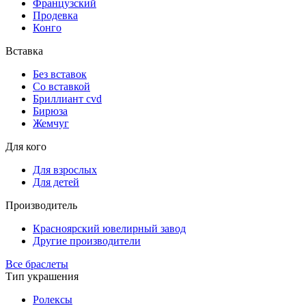
Французский
Продевка
Конго
Вставка
Без вставок
Со вставкой
Бриллиант cvd
Бирюза
Жемчуг
Для кого
Для взрослых
Для детей
Производитель
Красноярский ювелирный завод
Другие производители
Все браслеты
Тип украшения
Ролексы