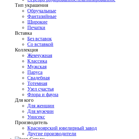
Тип украшения
Обручальные
Фантазийные
Широкие
Печатки
Вставка
Без вставок
Со вставкой
Коллекция
Жемчужная
Классика
Мужская
Паруса
Свадебная
Тотемная
Узел счастья
Флора и фауна
Для кого
Для женщин
Для мужчин
Унисекс
Производитель
Красноярский ювелирный завод
Другие производители