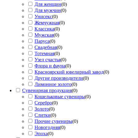
Для женщин
(
0
)
Для мужчин
(
0
)
Унисекс
(
0
)
Жемчужная
(
0
)
Классика
(
0
)
Мужская
(
0
)
Паруса
(
0
)
Свадебная
(
0
)
Тотемная
(
0
)
Узел счастья
(
0
)
Флора и фауна
(
0
)
Красноярский ювелирный завод
(
0
)
Другие производители
(
0
)
Лимонное золото
(
0
)
Сувенирная продукция
(
0
)
Кошельковые сувениры
(
0
)
Серебро
(
0
)
Золото
(
0
)
Слитки
(
0
)
Прочие сувениры
(
0
)
Новогодняя
(
0
)
Эпоха
(
0
)