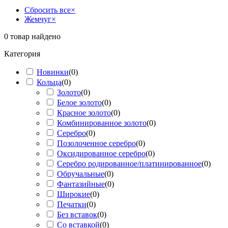
Сбросить все
×
Жемчуг
×
0
товар найдено
Категория
Новинки
(
0
)
Кольца
(
0
)
Золото
(
0
)
Белое золото
(
0
)
Красное золото
(
0
)
Комбинированное золото
(
0
)
Серебро
(
0
)
Позолоченное серебро
(
0
)
Оксидированное серебро
(
0
)
Серебро родированное/платинированное
(
0
)
Обручальные
(
0
)
Фантазийные
(
0
)
Широкие
(
0
)
Печатки
(
0
)
Без вставок
(
0
)
Со вставкой
(
0
)