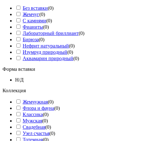
Без вставки
(
0
)
Жемчуг
(
0
)
С камнями
(
0
)
Фианиты
(
0
)
Лабораторный бриллиант
(
0
)
Бирюза
(
0
)
Нефрит натуральный
(
0
)
Изумруд природный
(
0
)
Аквамарин природный
(
0
)
Форма вставки
Н/Д
Коллекция
Жемчужная
(
0
)
Флора и фауна
(
0
)
Классика
(
0
)
Мужская
(
0
)
Свадебная
(
0
)
Узел счастья
(
0
)
Тотемная
(
0
)