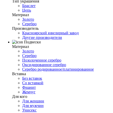
Тип украшения
Браслет
Цепь
Материал
Золото
Серебро
Производитель
Красноярский ювелирный завод
Другие производители
Подвески
Материал
Золото
Серебро
Позолоченное серебро
Оксидированное серебро
Серебро родированное/платинированное
Вставка
Без вставок
Со вставкой
Фианит
Жемчуг
Для кого
Для женщин
Для мужчин
Унисекс