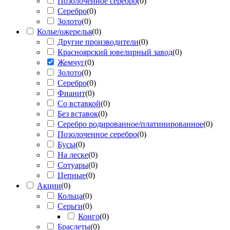
Позолоченное серебро
(
0
)
Серебро
(
0
)
Золото
(
0
)
Колье/ожерелья
(
0
)
Другие производители
(
0
)
Красноярский ювелирный завод
(
0
)
Жемчуг
(
0
)
Золото
(
0
)
Серебро
(
0
)
Фианит
(
0
)
Со вставкой
(
0
)
Без вставок
(
0
)
Серебро родированное/платинированное
(
0
)
Позолоченное серебро
(
0
)
Бусы
(
0
)
На леске
(
0
)
Сотуары
(
0
)
Цепные
(
0
)
Акции
(
0
)
Кольца
(
0
)
Серьги
(
0
)
Конго
(
0
)
Браслеты
(
0
)