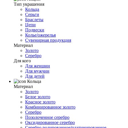
Тип украшения
Кольца
Серьги
Браслеты
Цепи
Подвески
Колье/ожерелья
Сувенирная продукция
Материал
Золото
Серебро
Для кого
Для женщин
Для мужчин
Для детей
Кольца
Материал
Золото
Белое золото
Красное золото
Комбинированное золото
Серебро
Позолоченное серебро
Оксидированное серебро
Серебро родированное/платинированное