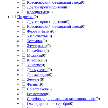
Красноярский ювелирный завод
(
0
)
Другие производители
(
0
)
Красцветмет
(
0
)
Подвески
(
0
)
Другие производители
(
0
)
Красноярский ювелирный завод
(
0
)
Флора и фауна
(
0
)
Узел счастья
(
0
)
Тотемная
(
0
)
Жемчужная
(
0
)
Свадебная
(
0
)
Мужская
(
0
)
Классика
(
0
)
Унисекс
(
0
)
Для мужчин
(
0
)
Для женщин
(
0
)
Жемчуг
(
0
)
Фианит
(
0
)
Со вставкой
(
0
)
Без вставок
(
0
)
Серебро родированное/платинированное
(
0
)
Оксидированное серебро
(
0
)