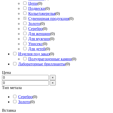
Цепи
(
0
)
Подвески
(
0
)
Колье/ожерелья
(
0
)
Сувенирная продукция
(
0
)
Золото
(
0
)
Серебро
(
0
)
Для женщин
(
0
)
Для мужчин
(
0
)
Унисекс
(
0
)
Для детей
(
0
)
Изделия под заказ
(
0
)
Полудрагоценные камни
(
0
)
Лабораторные бриллианты
(
0
)
Цена
×
×
Тип метала
Серебро
(
0
)
Золото
(
0
)
Вставка