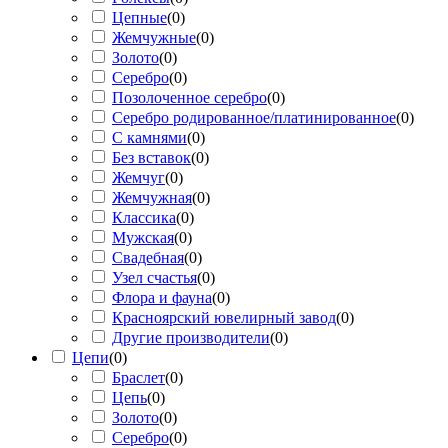
Цепные
(
0
)
Жемчужные
(
0
)
Золото
(
0
)
Серебро
(
0
)
Позолоченное серебро
(
0
)
Серебро родированное/платинированное
(
0
)
С камнями
(
0
)
Без вставок
(
0
)
Жемчуг
(
0
)
Жемчужная
(
0
)
Классика
(
0
)
Мужская
(
0
)
Свадебная
(
0
)
Узел счастья
(
0
)
Флора и фауна
(
0
)
Красноярский ювелирный завод
(
0
)
Другие производители
(
0
)
Цепи
(
0
)
Браслет
(
0
)
Цепь
(
0
)
Золото
(
0
)
Серебро
(
0
)