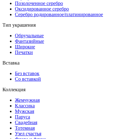
Позолоченное серебро
Оксидированное серебро
Серебро родированное/платинированное
Тип украшения
Обручальные
Фантазийные
Широкие
Печатки
Вставка
Без вставок
Со вставкой
Коллекция
Жемчужная
Классика
Мужская
Паруса
Свадебная
Тотемная
Узел счастья