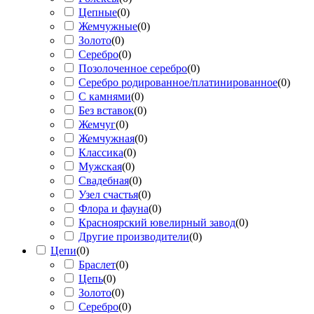
Цепные
(
0
)
Жемчужные
(
0
)
Золото
(
0
)
Серебро
(
0
)
Позолоченное серебро
(
0
)
Серебро родированное/платинированное
(
0
)
С камнями
(
0
)
Без вставок
(
0
)
Жемчуг
(
0
)
Жемчужная
(
0
)
Классика
(
0
)
Мужская
(
0
)
Свадебная
(
0
)
Узел счастья
(
0
)
Флора и фауна
(
0
)
Красноярский ювелирный завод
(
0
)
Другие производители
(
0
)
Цепи
(
0
)
Браслет
(
0
)
Цепь
(
0
)
Золото
(
0
)
Серебро
(
0
)