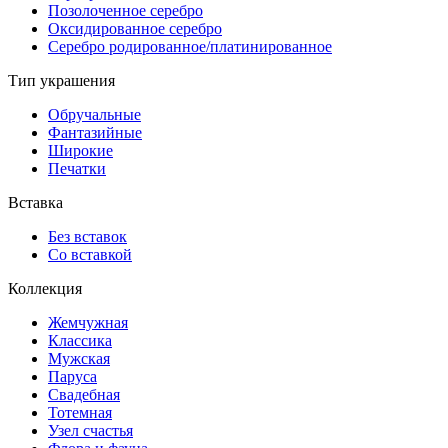
Позолоченное серебро
Оксидированное серебро
Серебро родированное/платинированное
Тип украшения
Обручальные
Фантазийные
Широкие
Печатки
Вставка
Без вставок
Со вставкой
Коллекция
Жемчужная
Классика
Мужская
Паруса
Свадебная
Тотемная
Узел счастья