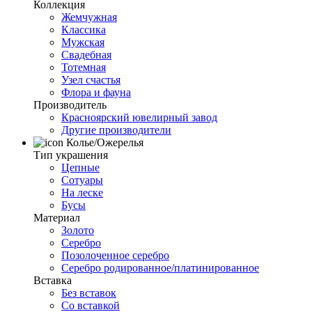
Коллекция
Жемчужная
Классика
Мужская
Свадебная
Тотемная
Узел счастья
Флора и фауна
Производитель
Красноярский ювелирный завод
Другие производители
Колье/Ожерелья
Тип украшения
Цепные
Сотуары
На леске
Бусы
Материал
Золото
Серебро
Позолоченное серебро
Серебро родированное/платинированное
Вставка
Без вставок
Со вставкой