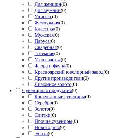
Для женщин
(
0
)
Для мужчин
(
0
)
Унисекс
(
0
)
Жемчужная
(
0
)
Классика
(
0
)
Мужская
(
0
)
Паруса
(
0
)
Свадебная
(
0
)
Тотемная
(
0
)
Узел счастья
(
0
)
Флора и фауна
(
0
)
Красноярский ювелирный завод
(
0
)
Другие производители
(
0
)
Лимонное золото
(
0
)
Сувенирная продукция
(
0
)
Кошельковые сувениры
(
0
)
Серебро
(
0
)
Золото
(
0
)
Слитки
(
0
)
Прочие сувениры
(
0
)
Новогодняя
(
0
)
Эпоха
(
0
)