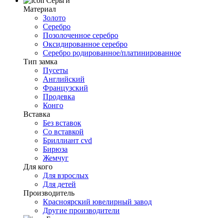
Серьги
Материал
Золото
Серебро
Позолоченное серебро
Оксидированное серебро
Серебро родированное/платинированное
Тип замка
Пусеты
Английский
Французский
Продевка
Конго
Вставка
Без вставок
Со вставкой
Бриллиант cvd
Бирюза
Жемчуг
Для кого
Для взрослых
Для детей
Производитель
Красноярский ювелирный завод
Другие производители