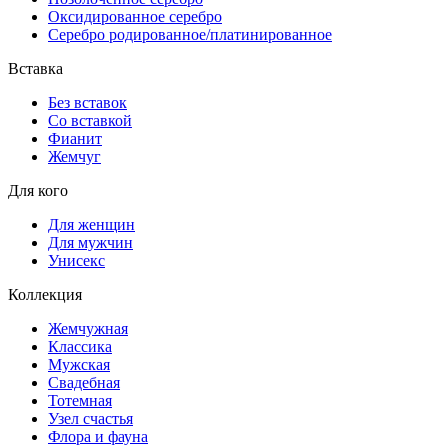
Оксидированное серебро
Серебро родированное/платинированное
Вставка
Без вставок
Со вставкой
Фианит
Жемчуг
Для кого
Для женщин
Для мужчин
Унисекс
Коллекция
Жемчужная
Классика
Мужская
Свадебная
Тотемная
Узел счастья
Флора и фауна