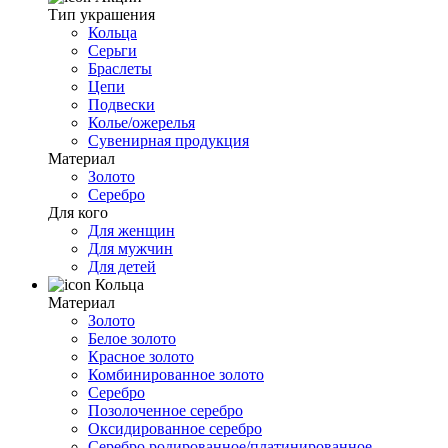
Тип украшения
Кольца
Серьги
Браслеты
Цепи
Подвески
Колье/ожерелья
Сувенирная продукция
Материал
Золото
Серебро
Для кого
Для женщин
Для мужчин
Для детей
Кольца
Материал
Золото
Белое золото
Красное золото
Комбинированное золото
Серебро
Позолоченное серебро
Оксидированное серебро
Серебро родированное/платинированное