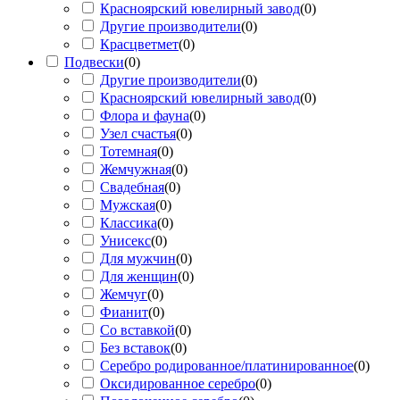
Красноярский ювелирный завод
(
0
)
Другие производители
(
0
)
Красцветмет
(
0
)
Подвески
(
0
)
Другие производители
(
0
)
Красноярский ювелирный завод
(
0
)
Флора и фауна
(
0
)
Узел счастья
(
0
)
Тотемная
(
0
)
Жемчужная
(
0
)
Свадебная
(
0
)
Мужская
(
0
)
Классика
(
0
)
Унисекс
(
0
)
Для мужчин
(
0
)
Для женщин
(
0
)
Жемчуг
(
0
)
Фианит
(
0
)
Со вставкой
(
0
)
Без вставок
(
0
)
Серебро родированное/платинированное
(
0
)
Оксидированное серебро
(
0
)