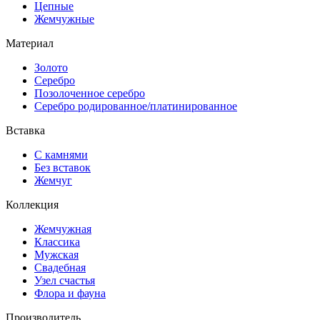
Цепные
Жемчужные
Материал
Золото
Серебро
Позолоченное серебро
Серебро родированное/платинированное
Вставка
С камнями
Без вставок
Жемчуг
Коллекция
Жемчужная
Классика
Мужская
Свадебная
Узел счастья
Флора и фауна
Производитель