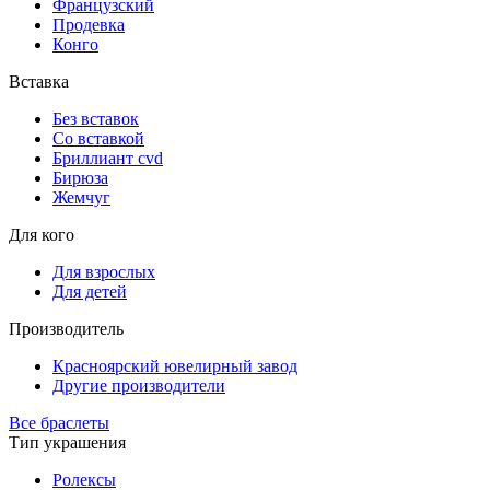
Французский
Продевка
Конго
Вставка
Без вставок
Со вставкой
Бриллиант cvd
Бирюза
Жемчуг
Для кого
Для взрослых
Для детей
Производитель
Красноярский ювелирный завод
Другие производители
Все браслеты
Тип украшения
Ролексы