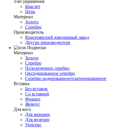
Тип украшения
Браслет
Цепь
Материал
Золото
Серебро
Производитель
Красноярский ювелирный завод
Другие производители
Подвески
Материал
Золото
Серебро
Позолоченное серебро
Оксидированное серебро
Серебро родированное/платинированное
Вставка
Без вставок
Со вставкой
Фианит
Жемчуг
Для кого
Для женщин
Для мужчин
Унисекс