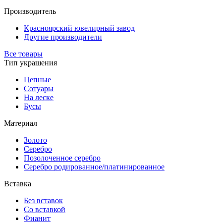
Производитель
Красноярский ювелирный завод
Другие производители
Все товары
Тип украшения
Цепные
Сотуары
На леске
Бусы
Материал
Золото
Серебро
Позолоченное серебро
Серебро родированное/платинированное
Вставка
Без вставок
Со вставкой
Фианит