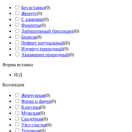
Без вставки
(
0
)
Жемчуг
(
0
)
С камнями
(
0
)
Фианиты
(
0
)
Лабораторный бриллиант
(
0
)
Бирюза
(
0
)
Нефрит натуральный
(
0
)
Изумруд природный
(
0
)
Аквамарин природный
(
0
)
Форма вставки
Н/Д
Коллекция
Жемчужная
(
0
)
Флора и фауна
(
0
)
Классика
(
0
)
Мужская
(
0
)
Свадебная
(
0
)
Узел счастья
(
0
)
Тотемная
(
0
)