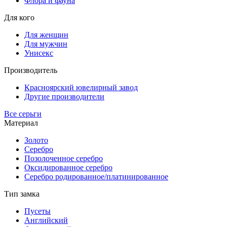
Флора и фауна
Для кого
Для женщин
Для мужчин
Унисекс
Производитель
Красноярский ювелирный завод
Другие производители
Все серьги
Материал
Золото
Серебро
Позолоченное серебро
Оксидированное серебро
Серебро родированное/платинированное
Тип замка
Пусеты
Английский