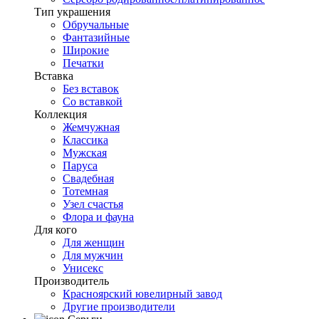
Тип украшения
Обручальные
Фантазийные
Широкие
Печатки
Вставка
Без вставок
Со вставкой
Коллекция
Жемчужная
Классика
Мужская
Паруса
Свадебная
Тотемная
Узел счастья
Флора и фауна
Для кого
Для женщин
Для мужчин
Унисекс
Производитель
Красноярский ювелирный завод
Другие производители