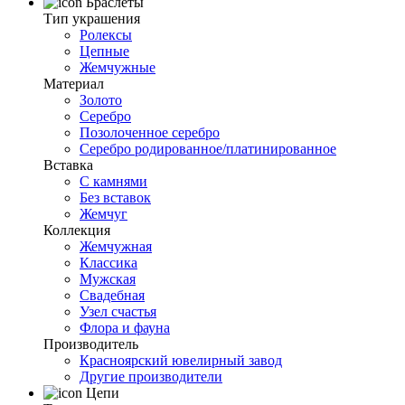
Браслеты
Тип украшения
Ролексы
Цепные
Жемчужные
Материал
Золото
Серебро
Позолоченное серебро
Серебро родированное/платинированное
Вставка
С камнями
Без вставок
Жемчуг
Коллекция
Жемчужная
Классика
Мужская
Свадебная
Узел счастья
Флора и фауна
Производитель
Красноярский ювелирный завод
Другие производители
Цепи