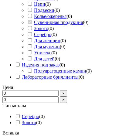
Цепи
(
0
)
Подвески
(
0
)
Колье/ожерелья
(
0
)
Сувенирная продукция
(
0
)
Золото
(
0
)
Серебро
(
0
)
Для женщин
(
0
)
Для мужчин
(
0
)
Унисекс
(
0
)
Для детей
(
0
)
Изделия под заказ
(
0
)
Полудрагоценные камни
(
0
)
Лабораторные бриллианты
(
0
)
Цена
×
×
Тип метала
Серебро
(
0
)
Золото
(
0
)
Вставка