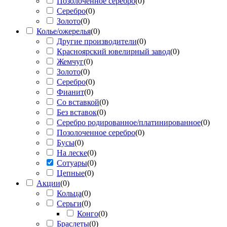
Позолоченное серебро
(
0
)
Серебро
(
0
)
Золото
(
0
)
Колье/ожерелья
(
0
)
Другие производители
(
0
)
Красноярский ювелирный завод
(
0
)
Жемчуг
(
0
)
Золото
(
0
)
Серебро
(
0
)
Фианит
(
0
)
Со вставкой
(
0
)
Без вставок
(
0
)
Серебро родированное/платинированное
(
0
)
Позолоченное серебро
(
0
)
Бусы
(
0
)
На леске
(
0
)
Сотуары
(
0
)
Цепные
(
0
)
Акции
(
0
)
Кольца
(
0
)
Серьги
(
0
)
Конго
(
0
)
Браслеты
(
0
)