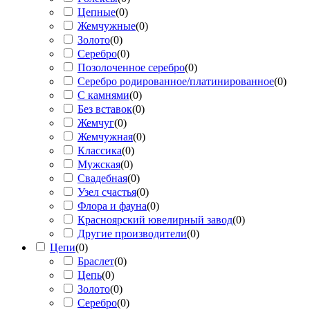
Цепные
(
0
)
Жемчужные
(
0
)
Золото
(
0
)
Серебро
(
0
)
Позолоченное серебро
(
0
)
Серебро родированное/платинированное
(
0
)
С камнями
(
0
)
Без вставок
(
0
)
Жемчуг
(
0
)
Жемчужная
(
0
)
Классика
(
0
)
Мужская
(
0
)
Свадебная
(
0
)
Узел счастья
(
0
)
Флора и фауна
(
0
)
Красноярский ювелирный завод
(
0
)
Другие производители
(
0
)
Цепи
(
0
)
Браслет
(
0
)
Цепь
(
0
)
Золото
(
0
)
Серебро
(
0
)