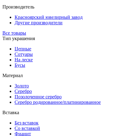
Производитель
Красноярский ювелирный завод
Другие производители
Все товары
Тип украшения
Цепные
Сотуары
На леске
Бусы
Материал
Золото
Серебро
Позолоченное серебро
Серебро родированное/платинированное
Вставка
Без вставок
Со вставкой
Фианит