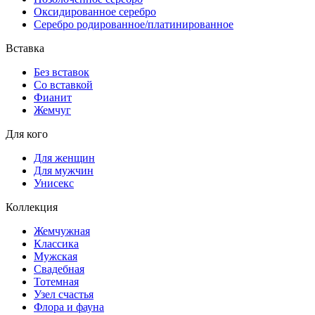
Оксидированное серебро
Серебро родированное/платинированное
Вставка
Без вставок
Со вставкой
Фианит
Жемчуг
Для кого
Для женщин
Для мужчин
Унисекс
Коллекция
Жемчужная
Классика
Мужская
Свадебная
Тотемная
Узел счастья
Флора и фауна