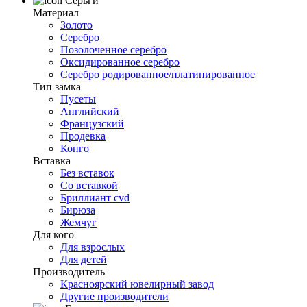
Серьги
Материал
Золото
Серебро
Позолоченное серебро
Оксидированное серебро
Серебро родированное/платинированное
Тип замка
Пусеты
Английский
Французский
Продевка
Конго
Вставка
Без вставок
Со вставкой
Бриллиант cvd
Бирюза
Жемчуг
Для кого
Для взрослых
Для детей
Производитель
Красноярский ювелирный завод
Другие производители