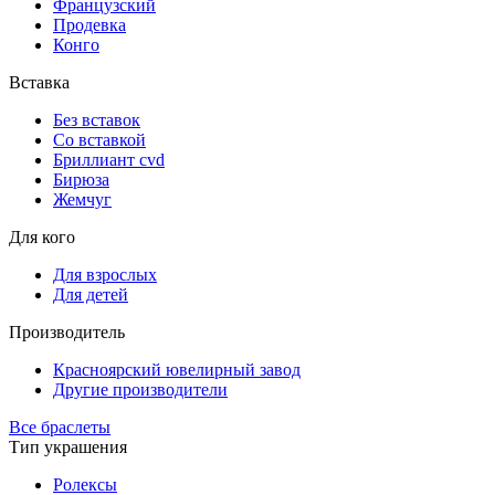
Французский
Продевка
Конго
Вставка
Без вставок
Со вставкой
Бриллиант cvd
Бирюза
Жемчуг
Для кого
Для взрослых
Для детей
Производитель
Красноярский ювелирный завод
Другие производители
Все браслеты
Тип украшения
Ролексы