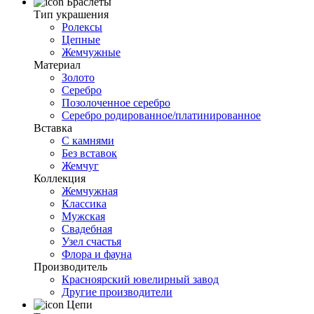
Браслеты
Тип украшения
Ролексы
Цепные
Жемчужные
Материал
Золото
Серебро
Позолоченное серебро
Серебро родированное/платинированное
Вставка
С камнями
Без вставок
Жемчуг
Коллекция
Жемчужная
Классика
Мужская
Свадебная
Узел счастья
Флора и фауна
Производитель
Красноярский ювелирный завод
Другие производители
Цепи