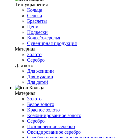
Тип украшения
Кольца
Серьги
Браслеты
Цепи
Подвески
Колье/ожерелья
Сувенирная продукция
Материал
Золото
Серебро
Для кого
Для женщин
Для мужчин
Для детей
Кольца
Материал
Золото
Белое золото
Красное золото
Комбинированное золото
Серебро
Позолоченное серебро
Оксидированное серебро
Серебро родированное/платинированное