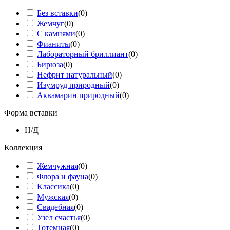
Без вставки
(
0
)
Жемчуг
(
0
)
С камнями
(
0
)
Фианиты
(
0
)
Лабораторный бриллиант
(
0
)
Бирюза
(
0
)
Нефрит натуральный
(
0
)
Изумруд природный
(
0
)
Аквамарин природный
(
0
)
Форма вставки
Н/Д
Коллекция
Жемчужная
(
0
)
Флора и фауна
(
0
)
Классика
(
0
)
Мужская
(
0
)
Свадебная
(
0
)
Узел счастья
(
0
)
Тотемная
(
0
)