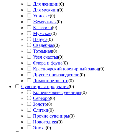
Для женщин
(
0
)
Для мужчин
(
0
)
Унисекс
(
0
)
Жемчужная
(
0
)
Классика
(
0
)
Мужская
(
0
)
Паруса
(
0
)
Свадебная
(
0
)
Тотемная
(
0
)
Узел счастья
(
0
)
Флора и фауна
(
0
)
Красноярский ювелирный завод
(
0
)
Другие производители
(
0
)
Лимонное золото
(
0
)
Сувенирная продукция
(
0
)
Кошельковые сувениры
(
0
)
Серебро
(
0
)
Золото
(
0
)
Слитки
(
0
)
Прочие сувениры
(
0
)
Новогодняя
(
0
)
Эпоха
(
0
)