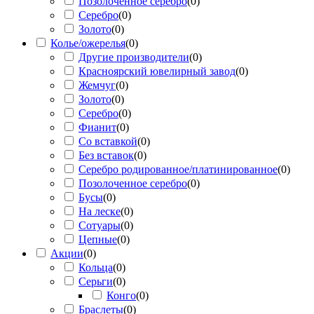
Позолоченное серебро
(
0
)
Серебро
(
0
)
Золото
(
0
)
Колье/ожерелья
(
0
)
Другие производители
(
0
)
Красноярский ювелирный завод
(
0
)
Жемчуг
(
0
)
Золото
(
0
)
Серебро
(
0
)
Фианит
(
0
)
Со вставкой
(
0
)
Без вставок
(
0
)
Серебро родированное/платинированное
(
0
)
Позолоченное серебро
(
0
)
Бусы
(
0
)
На леске
(
0
)
Сотуары
(
0
)
Цепные
(
0
)
Акции
(
0
)
Кольца
(
0
)
Серьги
(
0
)
Конго
(
0
)
Браслеты
(
0
)