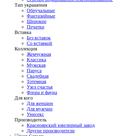
Тип украшения
Обручальные
Фантазийные
Широкие
Печатки
Вставка
Без вставок
Со вставкой
Коллекция
Жемчужная
Классика
Мужская
Паруса
Свадебная
Тотемная
Узел счастья
Флора и фауна
Для кого
Для женщин
Для мужчин
Унисекс
Производитель
Красноярский ювелирный завод
Другие производители