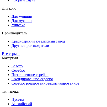
Флора и фауна
Для кого
Для женщин
Для мужчин
Унисекс
Производитель
Красноярский ювелирный завод
Другие производители
Все серьги
Материал
Золото
Серебро
Позолоченное серебро
Оксидированное серебро
Серебро родированное/платинированное
Тип замка
Пусеты
Английский