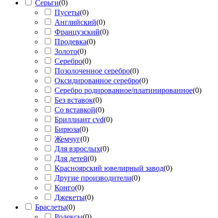
Серьги
(
0
)
Пусеты
(
0
)
Английский
(
0
)
Французский
(
0
)
Продевка
(
0
)
Золото
(
0
)
Серебро
(
0
)
Позолоченное серебро
(
0
)
Оксидированное серебро
(
0
)
Серебро родированное/платинированное
(
0
)
Без вставок
(
0
)
Со вставкой
(
0
)
Бриллиант cvd
(
0
)
Бирюза
(
0
)
Жемчуг
(
0
)
Для взрослых
(
0
)
Для детей
(
0
)
Красноярский ювелирный завод
(
0
)
Другие производители
(
0
)
Конго
(
0
)
Джекеты
(
0
)
Браслеты
(
0
)
Ролексы
(
0
)