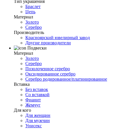
Тип украшения
Браслет
Цепь
Материал
Золото
Серебро
Производитель
Красноярский ювелирный завод
Другие производители
Подвески
Материал
Золото
Серебро
Позолоченное серебро
Оксидированное серебро
Серебро родированное/платинированное
Вставка
Без вставок
Со вставкой
Фианит
Жемчуг
Для кого
Для женщин
Для мужчин
Унисекс