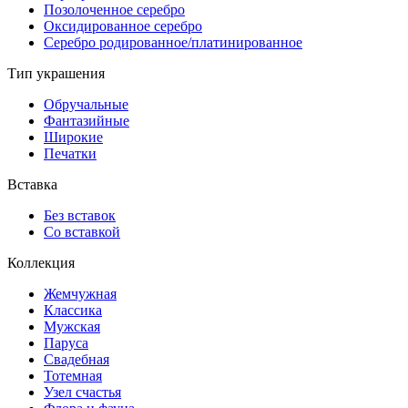
Позолоченное серебро
Оксидированное серебро
Серебро родированное/платинированное
Тип украшения
Обручальные
Фантазийные
Широкие
Печатки
Вставка
Без вставок
Со вставкой
Коллекция
Жемчужная
Классика
Мужская
Паруса
Свадебная
Тотемная
Узел счастья