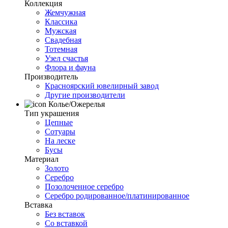
Коллекция
Жемчужная
Классика
Мужская
Свадебная
Тотемная
Узел счастья
Флора и фауна
Производитель
Красноярский ювелирный завод
Другие производители
Колье/Ожерелья
Тип украшения
Цепные
Сотуары
На леске
Бусы
Материал
Золото
Серебро
Позолоченное серебро
Серебро родированное/платинированное
Вставка
Без вставок
Со вставкой