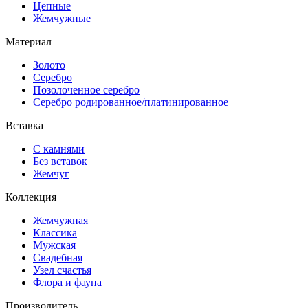
Цепные
Жемчужные
Материал
Золото
Серебро
Позолоченное серебро
Серебро родированное/платинированное
Вставка
С камнями
Без вставок
Жемчуг
Коллекция
Жемчужная
Классика
Мужская
Свадебная
Узел счастья
Флора и фауна
Производитель