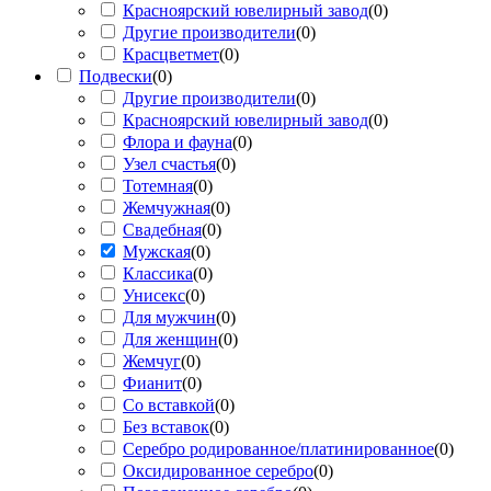
Красноярский ювелирный завод
(
0
)
Другие производители
(
0
)
Красцветмет
(
0
)
Подвески
(
0
)
Другие производители
(
0
)
Красноярский ювелирный завод
(
0
)
Флора и фауна
(
0
)
Узел счастья
(
0
)
Тотемная
(
0
)
Жемчужная
(
0
)
Свадебная
(
0
)
Мужская
(
0
)
Классика
(
0
)
Унисекс
(
0
)
Для мужчин
(
0
)
Для женщин
(
0
)
Жемчуг
(
0
)
Фианит
(
0
)
Со вставкой
(
0
)
Без вставок
(
0
)
Серебро родированное/платинированное
(
0
)
Оксидированное серебро
(
0
)