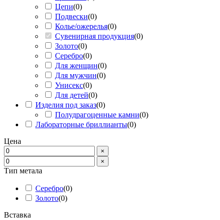
Цепи
(
0
)
Подвески
(
0
)
Колье/ожерелья
(
0
)
Сувенирная продукция
(
0
)
Золото
(
0
)
Серебро
(
0
)
Для женщин
(
0
)
Для мужчин
(
0
)
Унисекс
(
0
)
Для детей
(
0
)
Изделия под заказ
(
0
)
Полудрагоценные камни
(
0
)
Лабораторные бриллианты
(
0
)
Цена
×
×
Тип метала
Серебро
(
0
)
Золото
(
0
)
Вставка