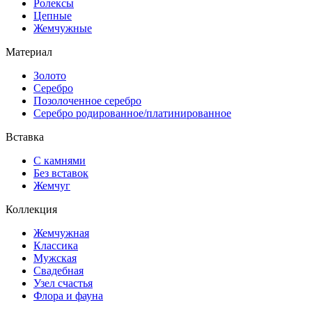
Ролексы
Цепные
Жемчужные
Материал
Золото
Серебро
Позолоченное серебро
Серебро родированное/платинированное
Вставка
С камнями
Без вставок
Жемчуг
Коллекция
Жемчужная
Классика
Мужская
Свадебная
Узел счастья
Флора и фауна