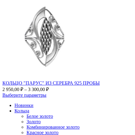
КОЛЬЦО "ПАРУС" ИЗ СЕРЕБРА 925 ПРОБЫ
Диапазон
2 950,00
₽
–
3 300,00
₽
цен:
Этот
Выберите параметры
2
товар
Новинки
950,00 ₽
имеет
Кольца
несколько
–
Белое золото
вариаций.
3
Золото
Опции
300,00 ₽
Комбинированное золото
можно
Красное золото
выбрать