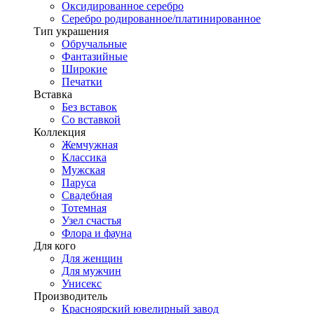
Оксидированное серебро
Серебро родированное/платинированное
Тип украшения
Обручальные
Фантазийные
Широкие
Печатки
Вставка
Без вставок
Со вставкой
Коллекция
Жемчужная
Классика
Мужская
Паруса
Свадебная
Тотемная
Узел счастья
Флора и фауна
Для кого
Для женщин
Для мужчин
Унисекс
Производитель
Красноярский ювелирный завод