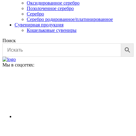
Оксидированное серебро
на
Позолоченное серебро
странице
Серебро
товара.
Серебро родированное/платинированное
Сувенирная продукция
Кошельковые сувениры
Поиск
Мы в соцсетях: