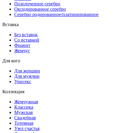
Позолоченное серебро
Оксидированное серебро
Серебро родированное/платинированное
Вставка
Без вставок
Со вставкой
Фианит
Жемчуг
Для кого
Для женщин
Для мужчин
Унисекс
Коллекция
Жемчужная
Классика
Мужская
Свадебная
Тотемная
Узел счастья