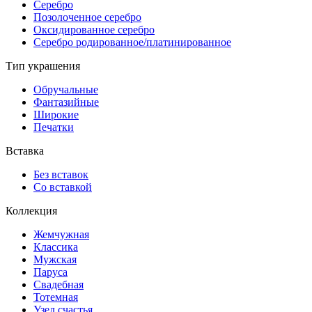
Серебро
Позолоченное серебро
Оксидированное серебро
Серебро родированное/платинированное
Тип украшения
Обручальные
Фантазийные
Широкие
Печатки
Вставка
Без вставок
Со вставкой
Коллекция
Жемчужная
Классика
Мужская
Паруса
Свадебная
Тотемная
Узел счастья