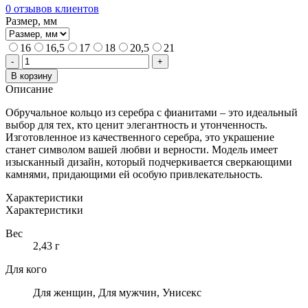
0
отзывов клиентов
3
Размер, мм
200,00 ₽
16
16,5
17
18
20,5
21
Количество
-
+
товара
В корзину
ОБРУЧАЛЬНОЕ
Описание
КОЛЬЦО
ИЗ
Обручальное кольцо из серебра с фианитами – это идеальный
СЕРЕБРА
выбор для тех, кто ценит элегантность и утонченность.
С
Изготовленное из качественного серебра, это украшение
ФИАНИТАМИ
станет символом вашей любви и верности. Модель имеет
изысканный дизайн, который подчеркивается сверкающими
камнями, придающими ей особую привлекательность.
Характеристики
Характеристики
Вес
2,43 г
Для кого
Для женщин, Для мужчин, Унисекс