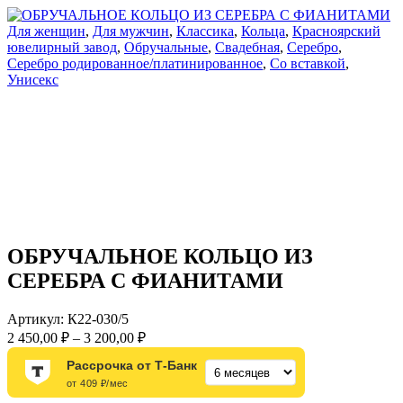
Для женщин
,
Для мужчин
,
Классика
,
Кольца
,
Красноярский
ювелирный завод
,
Обручальные
,
Свадебная
,
Серебро
,
Серебро родированное/платинированное
,
Со вставкой
,
Унисекс
ОБРУЧАЛЬНОЕ КОЛЬЦО ИЗ
СЕРЕБРА С ФИАНИТАМИ
Артикул:
К22-030/5
Диапазон
2 450,00
₽
–
3 200,00
₽
цен:
Рассрочка от Т-Банк
2
от 409 ₽/мес
450,00 ₽
–