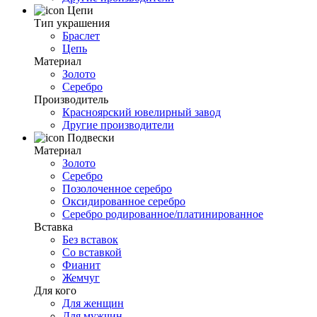
Цепи
Тип украшения
Браслет
Цепь
Материал
Золото
Серебро
Производитель
Красноярский ювелирный завод
Другие производители
Подвески
Материал
Золото
Серебро
Позолоченное серебро
Оксидированное серебро
Серебро родированное/платинированное
Вставка
Без вставок
Со вставкой
Фианит
Жемчуг
Для кого
Для женщин
Для мужчин