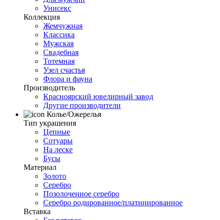
Унисекс
Коллекция
Жемчужная
Классика
Мужская
Свадебная
Тотемная
Узел счастья
Флора и фауна
Производитель
Красноярский ювелирный завод
Другие производители
Колье/Ожерелья
Тип украшения
Цепные
Сотуары
На леске
Бусы
Материал
Золото
Серебро
Позолоченное серебро
Серебро родированное/платинированное
Вставка