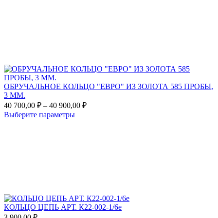
to
favorites
ОБРУЧАЛЬНОЕ КОЛЬЦО "ЕВРО" ИЗ ЗОЛОТА 585 ПРОБЫ,
3 ММ.
Диапазон
40 700,00
₽
–
40 900,00
₽
цен:
Этот
Выберите параметры
40
товар
Add
700,00 ₽
имеет
to
несколько
–
favorites
вариаций.
40
Опции
900,00 ₽
можно
выбрать
на
странице
товара.
КОЛЬЦО ЦЕПЬ АРТ. К22-002-1/6e
3 900,00
₽