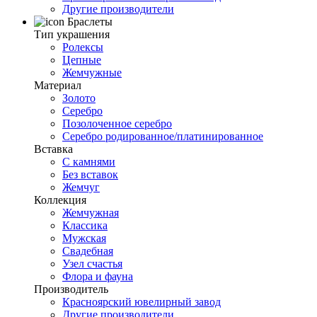
Другие производители
Браслеты
Тип украшения
Ролексы
Цепные
Жемчужные
Материал
Золото
Серебро
Позолоченное серебро
Серебро родированное/платинированное
Вставка
С камнями
Без вставок
Жемчуг
Коллекция
Жемчужная
Классика
Мужская
Свадебная
Узел счастья
Флора и фауна
Производитель
Красноярский ювелирный завод
Другие производители