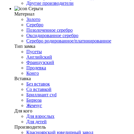
Другие производители
Серьги
Материал
Золото
Серебро
Позолоченное серебро
Оксидированное серебро
Серебро родированное/платинированное
Тип замка
Пусеты
Английский
Французский
Продевка
Конго
Вставка
Без вставок
Со вставкой
Бриллиант cvd
Бирюза
Жемчуг
Для кого
Для взрослых
Для детей
Производитель
Красноярский ювелирный завод