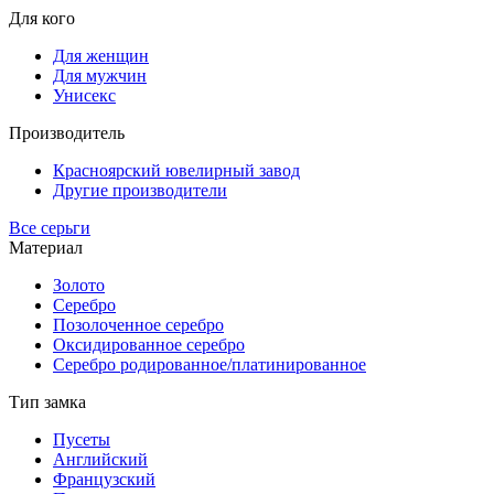
Для кого
Для женщин
Для мужчин
Унисекс
Производитель
Красноярский ювелирный завод
Другие производители
Все серьги
Материал
Золото
Серебро
Позолоченное серебро
Оксидированное серебро
Серебро родированное/платинированное
Тип замка
Пусеты
Английский
Французский