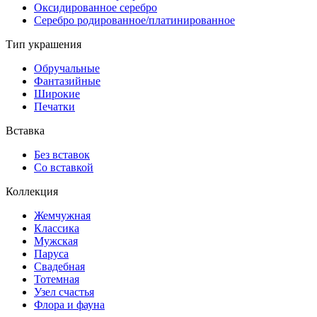
Оксидированное серебро
Серебро родированное/платинированное
Тип украшения
Обручальные
Фантазийные
Широкие
Печатки
Вставка
Без вставок
Со вставкой
Коллекция
Жемчужная
Классика
Мужская
Паруса
Свадебная
Тотемная
Узел счастья
Флора и фауна