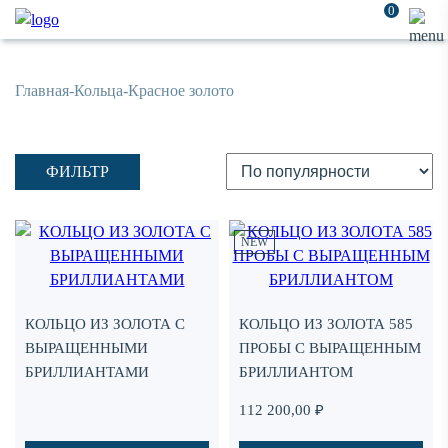
0
Главная
-
Кольца
-
Красное золото
ФИЛЬТР
Add
Ad
NEW
to
to
favorites
fav
КОЛЬЦО ИЗ ЗОЛОТА С
КОЛЬЦО ИЗ ЗОЛОТА 585
ВЫРАЩЕННЫМИ
ПРОБЫ С ВЫРАЩЕННЫМ
БРИЛЛИАНТАМИ
БРИЛЛИАНТОМ
112 200,00
₽