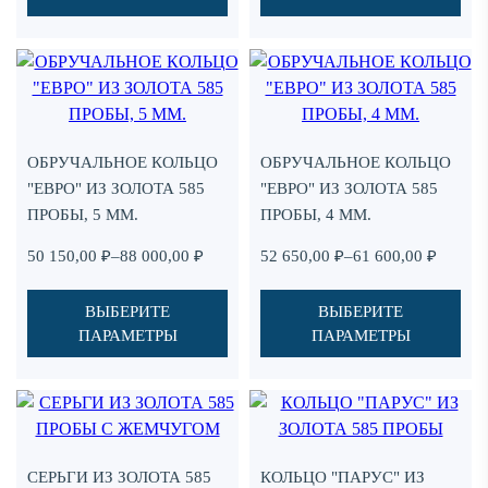
–
–
29
40
900,00 ₽
900,00 ₽
Этот
Этот
Add
Ad
товар
товар
to
to
имеет
имеет
favorites
fav
несколько
несколько
ОБРУЧАЛЬНОЕ КОЛЬЦО
ОБРУЧАЛЬНОЕ КОЛЬЦО
вариаций.
вариаций.
"ЕВРО" ИЗ ЗОЛОТА 585
"ЕВРО" ИЗ ЗОЛОТА 585
Опции
Опции
ПРОБЫ, 5 ММ.
ПРОБЫ, 4 ММ.
можно
можно
выбрать
выбрать
Диапазон
Диапазон
50 150,00
₽
–
88 000,00
₽
52 650,00
₽
–
61 600,00
₽
на
на
цен:
цен:
странице
странице
50
52
ВЫБЕРИТЕ
ВЫБЕРИТЕ
товара.
товара.
150,00 ₽
650,00 ₽
ПАРАМЕТРЫ
ПАРАМЕТРЫ
–
–
88
61
000,00 ₽
600,00 ₽
Этот
Add
Ad
товар
to
to
имеет
favorites
fav
СЕРЬГИ ИЗ ЗОЛОТА 585
КОЛЬЦО "ПАРУС" ИЗ
несколько