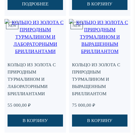
ПОДРОБНЕЕ
В КОРЗИНУ
Add
Ad
NEW
NEW
to
to
favorites
fav
КОЛЬЦО ИЗ ЗОЛОТА С
КОЛЬЦО ИЗ ЗОЛОТА С
ПРИРОДНЫМ
ПРИРОДНЫМ
ТУРМАЛИНОМ И
ТУРМАЛИНОМ И
ЛАБОРАТОРНЫМИ
ВЫРАЩЕННЫМ
БРИЛЛИАНТАМИ
БРИЛЛИАНТОМ
55 000,00
₽
75 000,00
₽
В КОРЗИНУ
В КОРЗИНУ