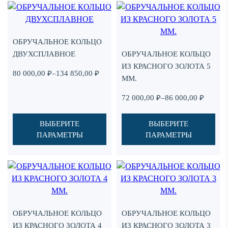
Этот
Этот
Add
Ad
товар
товар
to
to
имеет
имеет
favorites
fav
ОБРУЧАЛЬНОЕ КОЛЬЦО
несколько
несколько
ДВУХСПЛАВНОЕ
ОБРУЧАЛЬНОЕ КОЛЬЦО
вариаций.
вариаций.
ИЗ КРАСНОГО ЗОЛОТА 5
Опции
Опции
Диапазон
80 000,00
₽
–
134 850,00
₽
ММ.
можно
можно
цен:
выбрать
выбрать
80
Диапазон
72 000,00
₽
–
86 000,00
₽
на
на
000,00 ₽
цен:
странице
странице
–
72
ВЫБЕРИТЕ
ВЫБЕРИТЕ
товара.
товара.
134
000,00 ₽
ПАРАМЕТРЫ
ПАРАМЕТРЫ
850,00 ₽
–
86
000,00 ₽
Этот
Этот
Add
Ad
товар
товар
to
to
имеет
имеет
favorites
fav
несколько
несколько
ОБРУЧАЛЬНОЕ КОЛЬЦО
ОБРУЧАЛЬНОЕ КОЛЬЦО
вариаций.
вариаций.
ИЗ КРАСНОГО ЗОЛОТА 4
ИЗ КРАСНОГО ЗОЛОТА 3
Опции
Опции