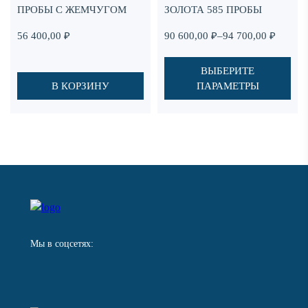
ПРОБЫ С ЖЕМЧУГОМ
ЗОЛОТА 585 ПРОБЫ
вариаций.
Опции
Диапазон
56 400,00
₽
90 600,00
₽
–
94 700,00
₽
можно
цен:
выбрать
90
ВЫБЕРИТЕ
на
600,00 ₽
В КОРЗИНУ
ПАРАМЕТРЫ
странице
–
товара.
94
700,00 ₽
Мы в соцсетях: