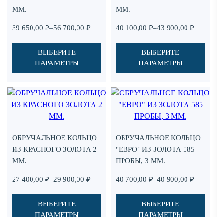
ММ.
ММ.
можно
можно
выбрать
выбрать
Диапазон
Диапазон
39 650,00
₽
–
56 700,00
₽
40 100,00
₽
–
43 900,00
₽
на
на
цен:
цен:
странице
странице
39
40
ВЫБЕРИТЕ
ВЫБЕРИТЕ
товара.
товара.
650,00 ₽
100,00 ₽
ПАРАМЕТРЫ
ПАРАМЕТРЫ
–
–
56
43
700,00 ₽
900,00 ₽
Этот
Этот
Add
Ad
товар
товар
to
to
имеет
имеет
favorites
fav
несколько
несколько
ОБРУЧАЛЬНОЕ КОЛЬЦО
ОБРУЧАЛЬНОЕ КОЛЬЦО
вариаций.
вариаций.
ИЗ КРАСНОГО ЗОЛОТА 2
"ЕВРО" ИЗ ЗОЛОТА 585
Опции
Опции
ММ.
ПРОБЫ, 3 ММ.
можно
можно
выбрать
выбрать
Диапазон
Диапазон
27 400,00
₽
–
29 900,00
₽
40 700,00
₽
–
40 900,00
₽
на
на
цен:
цен:
странице
странице
27
40
ВЫБЕРИТЕ
ВЫБЕРИТЕ
товара.
товара.
400,00 ₽
700,00 ₽
ПАРАМЕТРЫ
ПАРАМЕТРЫ