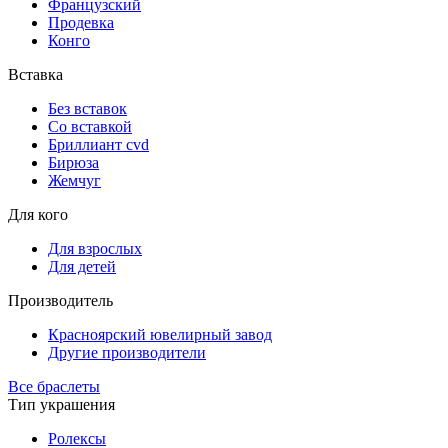
Французский
Продевка
Конго
Вставка
Без вставок
Со вставкой
Бриллиант cvd
Бирюза
Жемчуг
Для кого
Для взрослых
Для детей
Производитель
Красноярский ювелирный завод
Другие производители
Все браслеты
Тип украшения
Ролексы