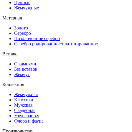
Цепные
Жемчужные
Материал
Золото
Серебро
Позолоченное серебро
Серебро родированное/платинированное
Вставка
С камнями
Без вставок
Жемчуг
Коллекция
Жемчужная
Классика
Мужская
Свадебная
Узел счастья
Флора и фауна
Производитель