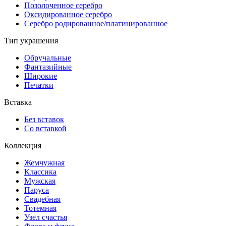
Позолоченное серебро
Оксидированное серебро
Серебро родированное/платинированное
Тип украшения
Обручальные
Фантазийные
Широкие
Печатки
Вставка
Без вставок
Со вставкой
Коллекция
Жемчужная
Классика
Мужская
Паруса
Свадебная
Тотемная
Узел счастья