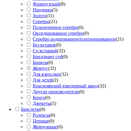
Французский
(
8
)
Продевка
(
5
)
Золото
(
11
)
Серебро
(
21
)
Позолоченное серебро
(
0
)
Оксидированное серебро
(
0
)
Серебро родированное/платинированное
(
21
)
Без вставок
(
0
)
Со вставкой
(
32
)
Бриллиант cvd
(
0
)
Бирюза
(
0
)
Жемчуг
(
32
)
Для взрослых
(
32
)
Для детей
(
2
)
Красноярский ювелирный завод
(
32
)
Другие производители
(
0
)
Конго
(
0
)
Джекеты
(
5
)
Браслеты
(
0
)
Ролексы
(
0
)
Цепные
(
0
)
Жемчужные
(
0
)