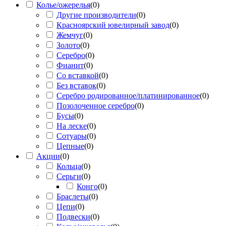
Колье/ожерелья
(
0
)
Другие производители
(
0
)
Красноярский ювелирный завод
(
0
)
Жемчуг
(
0
)
Золото
(
0
)
Серебро
(
0
)
Фианит
(
0
)
Со вставкой
(
0
)
Без вставок
(
0
)
Серебро родированное/платинированное
(
0
)
Позолоченное серебро
(
0
)
Бусы
(
0
)
На леске
(
0
)
Сотуары
(
0
)
Цепные
(
0
)
Акции
(
0
)
Кольца
(
0
)
Серьги
(
0
)
Конго
(
0
)
Браслеты
(
0
)
Цепи
(
0
)
Подвески
(
0
)