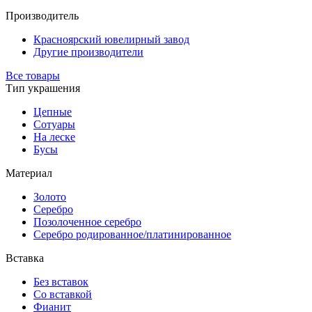
Производитель
Красноярский ювелирный завод
Другие производители
Все товары
Тип украшения
Цепные
Сотуары
На леске
Бусы
Материал
Золото
Серебро
Позолоченное серебро
Серебро родированное/платинированное
Вставка
Без вставок
Со вставкой
Фианит