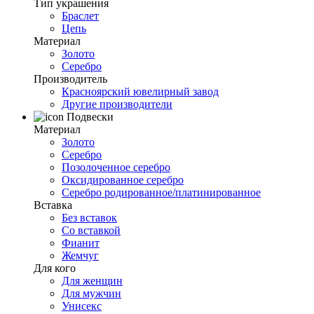
Тип украшения
Браслет
Цепь
Материал
Золото
Серебро
Производитель
Красноярский ювелирный завод
Другие производители
Подвески
Материал
Золото
Серебро
Позолоченное серебро
Оксидированное серебро
Серебро родированное/платинированное
Вставка
Без вставок
Со вставкой
Фианит
Жемчуг
Для кого
Для женщин
Для мужчин
Унисекс