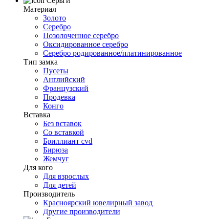
Серьги
Материал
Золото
Серебро
Позолоченное серебро
Оксидированное серебро
Серебро родированное/платинированное
Тип замка
Пусеты
Английский
Французский
Продевка
Конго
Вставка
Без вставок
Со вставкой
Бриллиант cvd
Бирюза
Жемчуг
Для кого
Для взрослых
Для детей
Производитель
Красноярский ювелирный завод
Другие производители