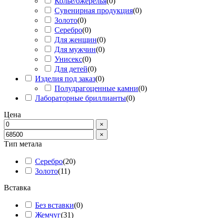
Колье/ожерелья
(
0
)
Сувенирная продукция
(
0
)
Золото
(
0
)
Серебро
(
0
)
Для женщин
(
0
)
Для мужчин
(
0
)
Унисекс
(
0
)
Для детей
(
0
)
Изделия под заказ
(
0
)
Полудрагоценные камни
(
0
)
Лабораторные бриллианты
(
0
)
Цена
×
×
Тип метала
Серебро
(
20
)
Золото
(
11
)
Вставка
Без вставки
(
0
)
Жемчуг
(
31
)