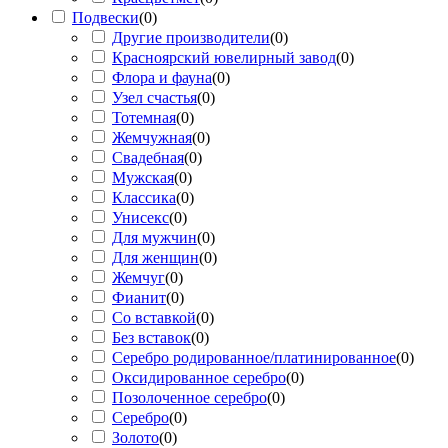
Подвески
(
0
)
Другие производители
(
0
)
Красноярский ювелирный завод
(
0
)
Флора и фауна
(
0
)
Узел счастья
(
0
)
Тотемная
(
0
)
Жемчужная
(
0
)
Свадебная
(
0
)
Мужская
(
0
)
Классика
(
0
)
Унисекс
(
0
)
Для мужчин
(
0
)
Для женщин
(
0
)
Жемчуг
(
0
)
Фианит
(
0
)
Со вставкой
(
0
)
Без вставок
(
0
)
Серебро родированное/платинированное
(
0
)
Оксидированное серебро
(
0
)
Позолоченное серебро
(
0
)
Серебро
(
0
)
Золото
(
0
)