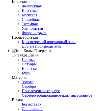
Коллекция
Жемчужная
Классика
Мужская
Свадебная
Тотемная
Узел счастья
Флора и фауна
Производитель
Красноярский ювелирный завод
Другие производители
Колье/Ожерелья
Тип украшения
Цепные
Сотуары
На леске
Бусы
Материал
Золото
Серебро
Позолоченное серебро
Серебро родированное/платинированное
Вставка
Без вставок
Со вставкой