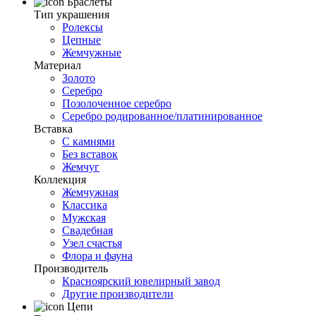
Браслеты
Тип украшения
Ролексы
Цепные
Жемчужные
Материал
Золото
Серебро
Позолоченное серебро
Серебро родированное/платинированное
Вставка
С камнями
Без вставок
Жемчуг
Коллекция
Жемчужная
Классика
Мужская
Свадебная
Узел счастья
Флора и фауна
Производитель
Красноярский ювелирный завод
Другие производители
Цепи