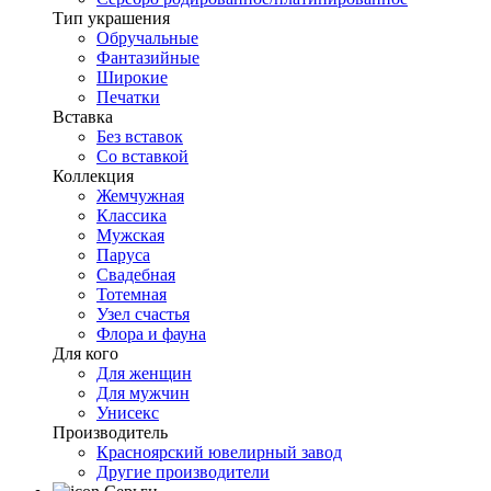
Тип украшения
Обручальные
Фантазийные
Широкие
Печатки
Вставка
Без вставок
Со вставкой
Коллекция
Жемчужная
Классика
Мужская
Паруса
Свадебная
Тотемная
Узел счастья
Флора и фауна
Для кого
Для женщин
Для мужчин
Унисекс
Производитель
Красноярский ювелирный завод
Другие производители