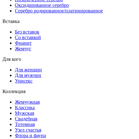
Оксидированное серебро
Серебро родированное/платинированное
Вставка
Без вставок
Со вставкой
Фианит
Жемчуг
Для кого
Для женщин
Для мужчин
Унисекс
Коллекция
Жемчужная
Классика
Мужская
Свадебная
Тотемная
Узел счастья
Флора и фауна