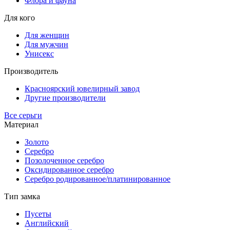
Флора и фауна
Для кого
Для женщин
Для мужчин
Унисекс
Производитель
Красноярский ювелирный завод
Другие производители
Все серьги
Материал
Золото
Серебро
Позолоченное серебро
Оксидированное серебро
Серебро родированное/платинированное
Тип замка
Пусеты
Английский