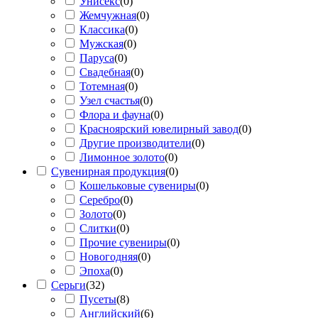
Унисекс
(
0
)
Жемчужная
(
0
)
Классика
(
0
)
Мужская
(
0
)
Паруса
(
0
)
Свадебная
(
0
)
Тотемная
(
0
)
Узел счастья
(
0
)
Флора и фауна
(
0
)
Красноярский ювелирный завод
(
0
)
Другие производители
(
0
)
Лимонное золото
(
0
)
Сувенирная продукция
(
0
)
Кошельковые сувениры
(
0
)
Серебро
(
0
)
Золото
(
0
)
Слитки
(
0
)
Прочие сувениры
(
0
)
Новогодняя
(
0
)
Эпоха
(
0
)
Серьги
(
32
)
Пусеты
(
8
)
Английский
(
6
)