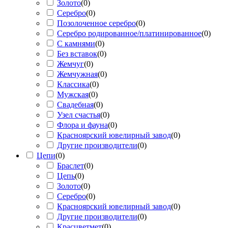
Золото
(
0
)
Серебро
(
0
)
Позолоченное серебро
(
0
)
Серебро родированное/платинированное
(
0
)
С камнями
(
0
)
Без вставок
(
0
)
Жемчуг
(
0
)
Жемчужная
(
0
)
Классика
(
0
)
Мужская
(
0
)
Свадебная
(
0
)
Узел счастья
(
0
)
Флора и фауна
(
0
)
Красноярский ювелирный завод
(
0
)
Другие производители
(
0
)
Цепи
(
0
)
Браслет
(
0
)
Цепь
(
0
)
Золото
(
0
)
Серебро
(
0
)
Красноярский ювелирный завод
(
0
)
Другие производители
(
0
)
Красцветмет
(
0
)