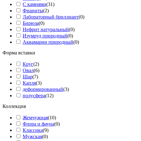
С камнями
(
31
)
Фианиты
(
2
)
Лабораторный бриллиант
(
0
)
Бирюза
(
0
)
Нефрит натуральный
(
0
)
Изумруд природный
(
0
)
Аквамарин природный
(
0
)
Форма вставки
Круг
(
2
)
Овал
(
6
)
Шар
(
7
)
Капля
(
3
)
деформированный
(
3
)
полусфера
(
12
)
Коллекция
Жемчужная
(
10
)
Флора и фауна
(
0
)
Классика
(
9
)
Мужская
(
0
)