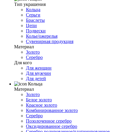
Тип украшения
Кольца
Серьги
Браслеты
Цепи
Подвески
Колье/ожерелья
Сувенирная продукция
Материал
Золото
Серебро
Для кого
Для женщин
Для мужчин
Для детей
Кольца
Материал
Золото
Белое золото
Красное золото
Комбинированное золото
Серебро
Позолоченное серебро
Оксидированное серебро
Серебро родированное/платинированное