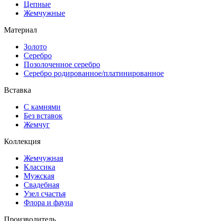
Цепные
Жемчужные
Материал
Золото
Серебро
Позолоченное серебро
Серебро родированное/платинированное
Вставка
С камнями
Без вставок
Жемчуг
Коллекция
Жемчужная
Классика
Мужская
Свадебная
Узел счастья
Флора и фауна
Производитель