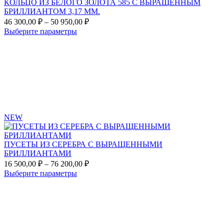
КОЛЬЦО ИЗ БЕЛОГО ЗОЛОТА 585 С ВЫРАЩЕННЫМ
БРИЛЛИАНТОМ 3,17 ММ.
Диапазон
46 300,00
₽
–
50 950,00
₽
цен:
Этот
Выберите параметры
46
товар
Add
300,00 ₽
имеет
to
несколько
–
favorites
вариаций.
50
Опции
950,00 ₽
можно
выбрать
на
странице
NEW
товара.
ПУСЕТЫ ИЗ СЕРЕБРА С ВЫРАЩЕННЫМИ
БРИЛЛИАНТАМИ
Диапазон
16 500,00
₽
–
76 200,00
₽
цен:
Этот
Выберите параметры
16
товар
Add
500,00 ₽
имеет
to
несколько
–
favorites
вариаций.
76
Опции
200,00 ₽