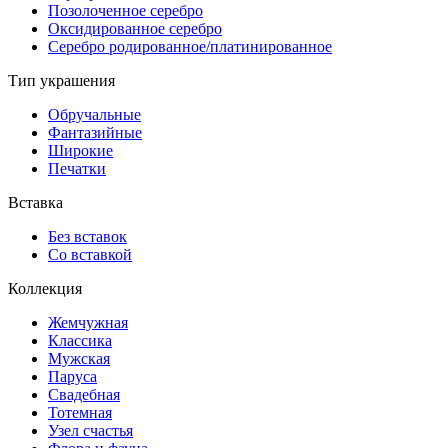
Позолоченное серебро
Оксидированное серебро
Серебро родированное/платинированное
Тип украшения
Обручальные
Фантазийные
Широкие
Печатки
Вставка
Без вставок
Со вставкой
Коллекция
Жемчужная
Классика
Мужская
Паруса
Свадебная
Тотемная
Узел счастья