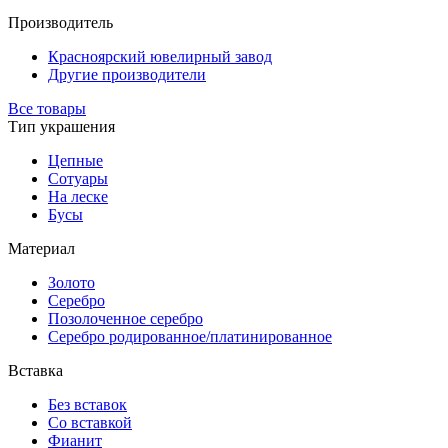
Производитель
Красноярский ювелирный завод
Другие производители
Все товары
Тип украшения
Цепные
Сотуары
На леске
Бусы
Материал
Золото
Серебро
Позолоченное серебро
Серебро родированное/платинированное
Вставка
Без вставок
Со вставкой
Фианит