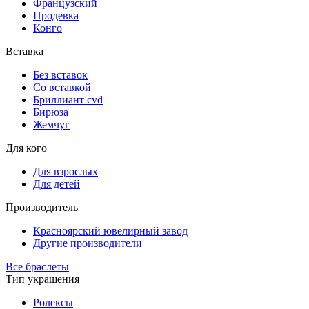
Французский
Продевка
Конго
Вставка
Без вставок
Со вставкой
Бриллиант cvd
Бирюза
Жемчуг
Для кого
Для взрослых
Для детей
Производитель
Красноярский ювелирный завод
Другие производители
Все браслеты
Тип украшения
Ролексы