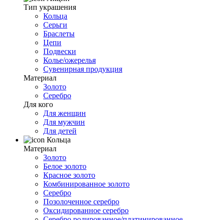
Тип украшения
Кольца
Серьги
Браслеты
Цепи
Подвески
Колье/ожерелья
Сувенирная продукция
Материал
Золото
Серебро
Для кого
Для женщин
Для мужчин
Для детей
Кольца
Материал
Золото
Белое золото
Красное золото
Комбинированное золото
Серебро
Позолоченное серебро
Оксидированное серебро
Серебро родированное/платинированное