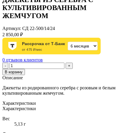
КУЛЬТИВИРОВАННЫМ
ЖЕМЧУГОМ
Артикул:
СД 22-500/14/24
2 850,00
₽
Рассрочка от Т-Банк
от 475 ₽/мес
0
отзывов клиентов
Количество
-
+
товара
В корзину
ДЖЕКЕТЫ
Описание
ИЗ
СЕРЕБРА
Джекеты из родированного серебра с розовым и белым
С
культивированным жемчугом.
КУЛЬТИВИРОВАННЫМ
ЖЕМЧУГОМ
Характеристики
Характеристики
Вес
5,13 г