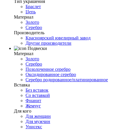
Тип украшения
Браслет
Цепь
Материал
Золото
Серебро
Производитель
Красноярский ювелирный завод
Другие производители
Подвески
Материал
Золото
Серебро
Позолоченное серебро
Оксидированное серебро
Серебро родированное/платинированное
Вставка
Без вставок
Со вставкой
Фианит
Жемчуг
Для кого
Для женщин
Для мужчин
Унисекс