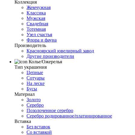
Коллекция
Жемчужная
Классика
Мужская
Свадебная
Тотемная
Узел счастья
Флора и фауна
Производитель
Красноярский ювелирный завод
Другие производители
Колье/Ожерелья
Тип украшения
Цепные
Сотуары
На леске
Бусы
Материал
Золото
Серебро
Позолоченное серебро
Серебро родированное/платинированное
Вставка
Без вставок
Со вставкой