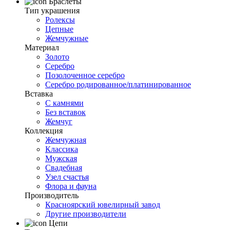
Браслеты
Тип украшения
Ролексы
Цепные
Жемчужные
Материал
Золото
Серебро
Позолоченное серебро
Серебро родированное/платинированное
Вставка
С камнями
Без вставок
Жемчуг
Коллекция
Жемчужная
Классика
Мужская
Свадебная
Узел счастья
Флора и фауна
Производитель
Красноярский ювелирный завод
Другие производители
Цепи