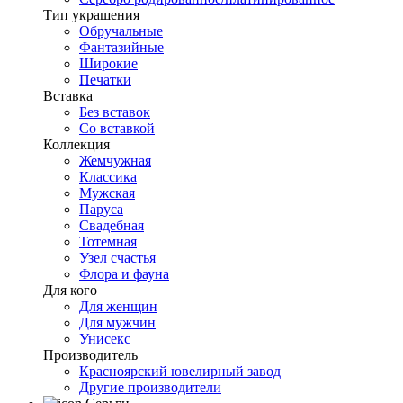
Тип украшения
Обручальные
Фантазийные
Широкие
Печатки
Вставка
Без вставок
Со вставкой
Коллекция
Жемчужная
Классика
Мужская
Паруса
Свадебная
Тотемная
Узел счастья
Флора и фауна
Для кого
Для женщин
Для мужчин
Унисекс
Производитель
Красноярский ювелирный завод
Другие производители