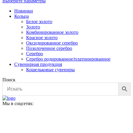
Этот
Выберите параметры
18
товар
Новинки
200,00 ₽
имеет
Кольца
несколько
–
Белое золото
вариаций.
18
Золото
Опции
250,00 ₽
Комбинированное золото
можно
Красное золото
выбрать
Оксидированное серебро
на
Позолоченное серебро
странице
Серебро
товара.
Серебро родированное/платинированное
Сувенирная продукция
Кошельковые сувениры
Поиск
Мы в соцсетях: