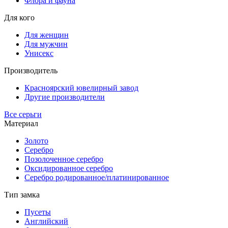
Флора и фауна
Для кого
Для женщин
Для мужчин
Унисекс
Производитель
Красноярский ювелирный завод
Другие производители
Все серьги
Материал
Золото
Серебро
Позолоченное серебро
Оксидированное серебро
Серебро родированное/платинированное
Тип замка
Пусеты
Английский