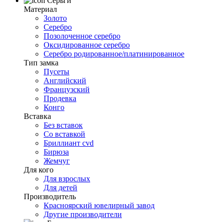
Серьги
Материал
Золото
Серебро
Позолоченное серебро
Оксидированное серебро
Серебро родированное/платинированное
Тип замка
Пусеты
Английский
Французский
Продевка
Конго
Вставка
Без вставок
Со вставкой
Бриллиант cvd
Бирюза
Жемчуг
Для кого
Для взрослых
Для детей
Производитель
Красноярский ювелирный завод
Другие производители