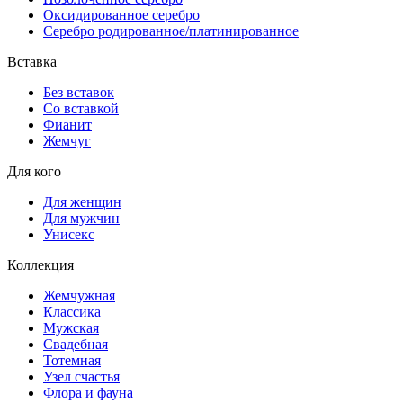
Оксидированное серебро
Серебро родированное/платинированное
Вставка
Без вставок
Со вставкой
Фианит
Жемчуг
Для кого
Для женщин
Для мужчин
Унисекс
Коллекция
Жемчужная
Классика
Мужская
Свадебная
Тотемная
Узел счастья
Флора и фауна