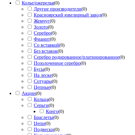
Колье/ожерелья
(
0
)
Другие производители
(
0
)
Красноярский ювелирный завод
(
0
)
Жемчуг
(
0
)
Золото
(
0
)
Серебро
(
0
)
Фианит
(
0
)
Со вставкой
(
0
)
Без вставок
(
0
)
Серебро родированное/платинированное
(
0
)
Позолоченное серебро
(
0
)
Бусы
(
0
)
На леске
(
0
)
Сотуары
(
0
)
Цепные
(
0
)
Акции
(
0
)
Кольца
(
0
)
Серьги
(
0
)
Конго
(
0
)
Браслеты
(
0
)
Цепи
(
0
)
Подвески
(
0
)