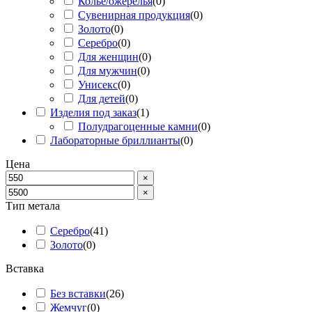
Колье/ожерелья
(
0
)
Сувенирная продукция
(
0
)
Золото
(
0
)
Серебро
(
0
)
Для женщин
(
0
)
Для мужчин
(
0
)
Унисекс
(
0
)
Для детей
(
0
)
Изделия под заказ
(
1
)
Полудрагоценные камни
(
0
)
Лабораторные бриллианты
(
0
)
Цена
×
×
Тип метала
Серебро
(
41
)
Золото
(
0
)
Вставка
Без вставки
(
26
)
Жемчуг
(
0
)