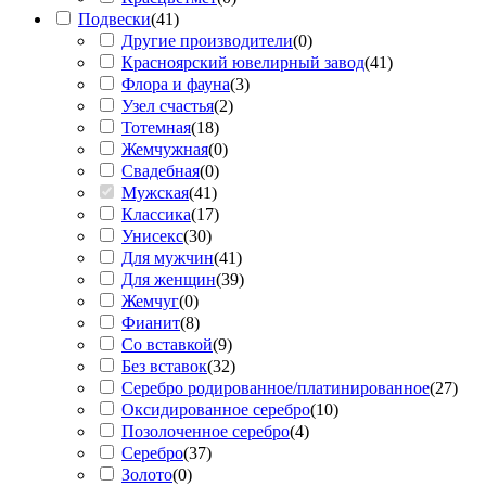
Подвески
(
41
)
Другие производители
(
0
)
Красноярский ювелирный завод
(
41
)
Флора и фауна
(
3
)
Узел счастья
(
2
)
Тотемная
(
18
)
Жемчужная
(
0
)
Свадебная
(
0
)
Мужская
(
41
)
Классика
(
17
)
Унисекс
(
30
)
Для мужчин
(
41
)
Для женщин
(
39
)
Жемчуг
(
0
)
Фианит
(
8
)
Со вставкой
(
9
)
Без вставок
(
32
)
Серебро родированное/платинированное
(
27
)
Оксидированное серебро
(
10
)
Позолоченное серебро
(
4
)
Серебро
(
37
)
Золото
(
0
)