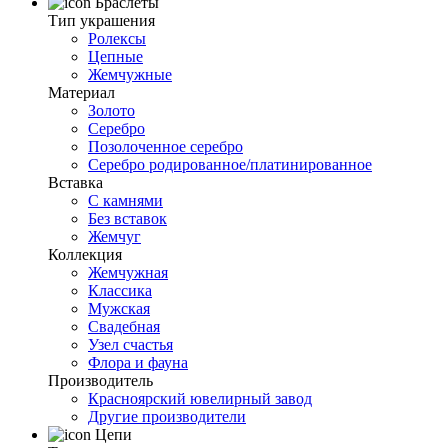
Браслеты
Тип украшения
Ролексы
Цепные
Жемчужные
Материал
Золото
Серебро
Позолоченное серебро
Серебро родированное/платинированное
Вставка
С камнями
Без вставок
Жемчуг
Коллекция
Жемчужная
Классика
Мужская
Свадебная
Узел счастья
Флора и фауна
Производитель
Красноярский ювелирный завод
Другие производители
Цепи