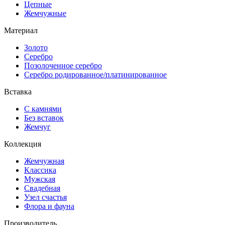
Цепные
Жемчужные
Материал
Золото
Серебро
Позолоченное серебро
Серебро родированное/платинированное
Вставка
С камнями
Без вставок
Жемчуг
Коллекция
Жемчужная
Классика
Мужская
Свадебная
Узел счастья
Флора и фауна
Производитель