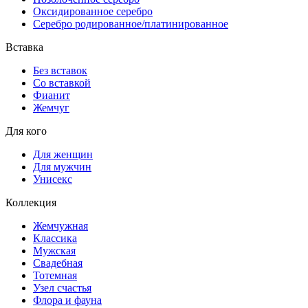
Оксидированное серебро
Серебро родированное/платинированное
Вставка
Без вставок
Со вставкой
Фианит
Жемчуг
Для кого
Для женщин
Для мужчин
Унисекс
Коллекция
Жемчужная
Классика
Мужская
Свадебная
Тотемная
Узел счастья
Флора и фауна