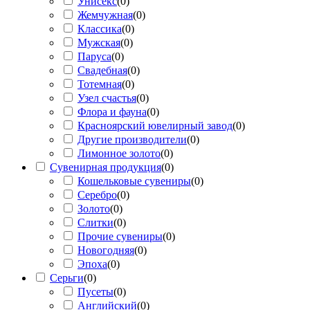
Унисекс
(
0
)
Жемчужная
(
0
)
Классика
(
0
)
Мужская
(
0
)
Паруса
(
0
)
Свадебная
(
0
)
Тотемная
(
0
)
Узел счастья
(
0
)
Флора и фауна
(
0
)
Красноярский ювелирный завод
(
0
)
Другие производители
(
0
)
Лимонное золото
(
0
)
Сувенирная продукция
(
0
)
Кошельковые сувениры
(
0
)
Серебро
(
0
)
Золото
(
0
)
Слитки
(
0
)
Прочие сувениры
(
0
)
Новогодняя
(
0
)
Эпоха
(
0
)
Серьги
(
0
)
Пусеты
(
0
)
Английский
(
0
)