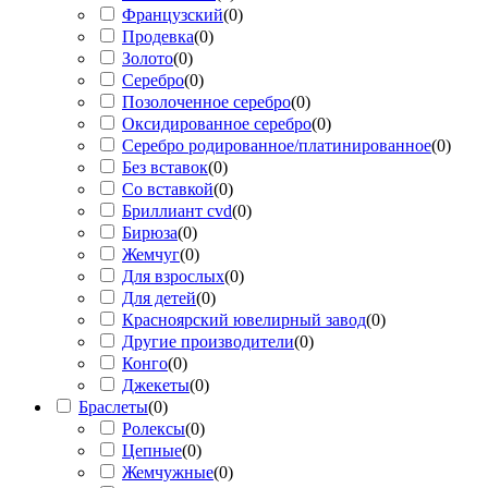
Французский
(
0
)
Продевка
(
0
)
Золото
(
0
)
Серебро
(
0
)
Позолоченное серебро
(
0
)
Оксидированное серебро
(
0
)
Серебро родированное/платинированное
(
0
)
Без вставок
(
0
)
Со вставкой
(
0
)
Бриллиант cvd
(
0
)
Бирюза
(
0
)
Жемчуг
(
0
)
Для взрослых
(
0
)
Для детей
(
0
)
Красноярский ювелирный завод
(
0
)
Другие производители
(
0
)
Конго
(
0
)
Джекеты
(
0
)
Браслеты
(
0
)
Ролексы
(
0
)
Цепные
(
0
)
Жемчужные
(
0
)