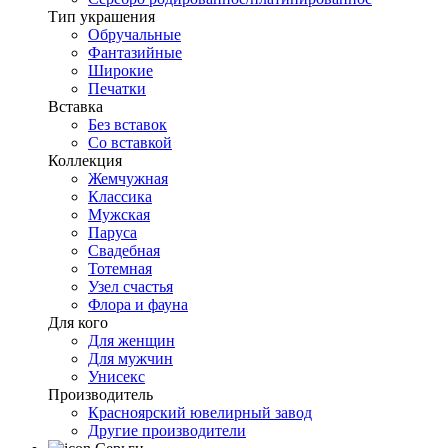
Тип украшения
Обручальные
Фантазийные
Широкие
Печатки
Вставка
Без вставок
Со вставкой
Коллекция
Жемчужная
Классика
Мужская
Паруса
Свадебная
Тотемная
Узел счастья
Флора и фауна
Для кого
Для женщин
Для мужчин
Унисекс
Производитель
Красноярский ювелирный завод
Другие производители