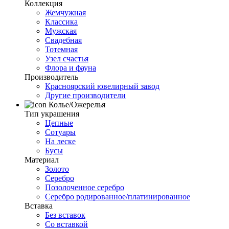
Коллекция
Жемчужная
Классика
Мужская
Свадебная
Тотемная
Узел счастья
Флора и фауна
Производитель
Красноярский ювелирный завод
Другие производители
Колье/Ожерелья
Тип украшения
Цепные
Сотуары
На леске
Бусы
Материал
Золото
Серебро
Позолоченное серебро
Серебро родированное/платинированное
Вставка
Без вставок
Со вставкой