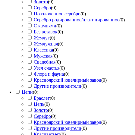
Золото
(
0
)
Серебро
(
0
)
Позолоченное серебро
(
0
)
Серебро родированное/платинированное
(
0
)
С камнями
(
0
)
Без вставок
(
0
)
Жемчуг
(
0
)
Жемчужная
(
0
)
Классика
(
0
)
Мужская
(
0
)
Свадебная
(
0
)
Узел счастья
(
0
)
Флора и фауна
(
0
)
Красноярский ювелирный завод
(
0
)
Другие производители
(
0
)
Цепи
(
0
)
Браслет
(
0
)
Цепь
(
0
)
Золото
(
0
)
Серебро
(
0
)
Красноярский ювелирный завод
(
0
)
Другие производители
(
0
)
Красцветмет
(
0
)