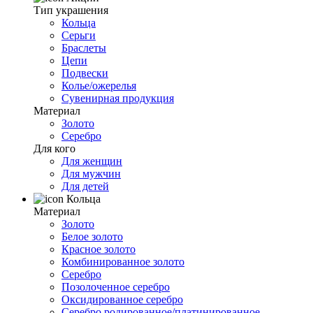
Тип украшения
Кольца
Серьги
Браслеты
Цепи
Подвески
Колье/ожерелья
Сувенирная продукция
Материал
Золото
Серебро
Для кого
Для женщин
Для мужчин
Для детей
Кольца
Материал
Золото
Белое золото
Красное золото
Комбинированное золото
Серебро
Позолоченное серебро
Оксидированное серебро
Серебро родированное/платинированное