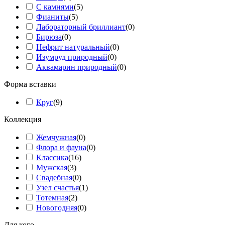
С камнями
(
5
)
Фианиты
(
5
)
Лабораторный бриллиант
(
0
)
Бирюза
(
0
)
Нефрит натуральный
(
0
)
Изумруд природный
(
0
)
Аквамарин природный
(
0
)
Форма вставки
Круг
(
9
)
Коллекция
Жемчужная
(
0
)
Флора и фауна
(
0
)
Классика
(
16
)
Мужская
(
3
)
Свадебная
(
0
)
Узел счастья
(
1
)
Тотемная
(
2
)
Новогодняя
(
0
)
Для кого