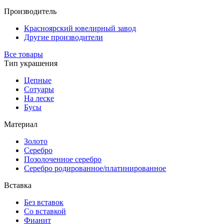
Производитель
Красноярский ювелирный завод
Другие производители
Все товары
Тип украшения
Цепные
Сотуары
На леске
Бусы
Материал
Золото
Серебро
Позолоченное серебро
Серебро родированное/платинированное
Вставка
Без вставок
Со вставкой
Фианит