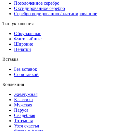
Позолоченное серебро
Оксидированное серебро
Серебро родированное/платинированное
Тип украшения
Обручальные
Фантазийные
Широкие
Печатки
Вставка
Без вставок
Со вставкой
Коллекция
Жемчужная
Классика
Мужская
Паруса
Свадебная
Тотемная
Узел счастья