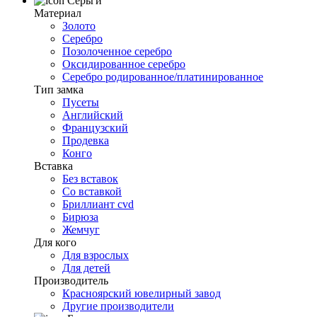
Серьги
Материал
Золото
Серебро
Позолоченное серебро
Оксидированное серебро
Серебро родированное/платинированное
Тип замка
Пусеты
Английский
Французский
Продевка
Конго
Вставка
Без вставок
Со вставкой
Бриллиант cvd
Бирюза
Жемчуг
Для кого
Для взрослых
Для детей
Производитель
Красноярский ювелирный завод
Другие производители