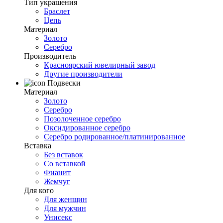
Тип украшения
Браслет
Цепь
Материал
Золото
Серебро
Производитель
Красноярский ювелирный завод
Другие производители
Подвески
Материал
Золото
Серебро
Позолоченное серебро
Оксидированное серебро
Серебро родированное/платинированное
Вставка
Без вставок
Со вставкой
Фианит
Жемчуг
Для кого
Для женщин
Для мужчин
Унисекс