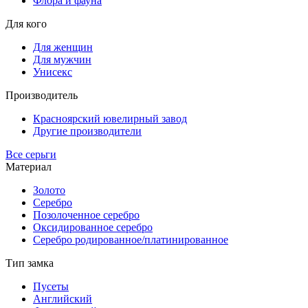
Флора и фауна
Для кого
Для женщин
Для мужчин
Унисекс
Производитель
Красноярский ювелирный завод
Другие производители
Все серьги
Материал
Золото
Серебро
Позолоченное серебро
Оксидированное серебро
Серебро родированное/платинированное
Тип замка
Пусеты
Английский