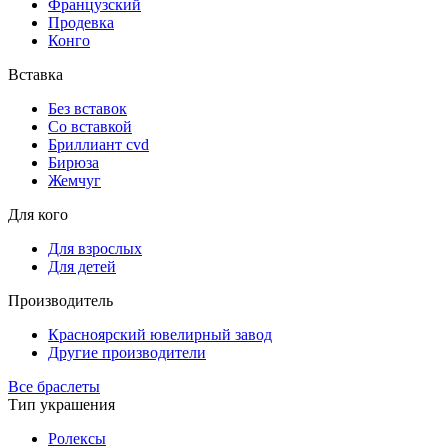
Французский
Продевка
Конго
Вставка
Без вставок
Со вставкой
Бриллиант cvd
Бирюза
Жемчуг
Для кого
Для взрослых
Для детей
Производитель
Красноярский ювелирный завод
Другие производители
Все браслеты
Тип украшения
Ролексы