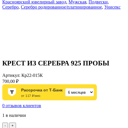
Красноярский ювелирный завод
,
Мужская
,
Подвески
,
Серебро
,
Серебро родированное/платинированное
,
Унисекс
КРЕСТ ИЗ СЕРЕБРА 925 ПРОБЫ
Артикул:
Кр22-015К
700,00
₽
Рассрочка от Т-Банк
от 117 ₽/мес
0
отзывов клиентов
1 в наличии
Количество
-
+