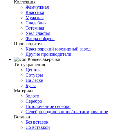
Коллекция
Жемчужная
Классика
Мужская
Свадебная
Тотемная
Узел счастья
Флора и фауна
Производитель
Красноярский ювелирный завод
Другие производители
Колье/Ожерелья
Тип украшения
Цепные
Сотуары
На леске
Бусы
Материал
Золото
Серебро
Позолоченное серебро
Серебро родированное/платинированное
Вставка
Без вставок
Со вставкой