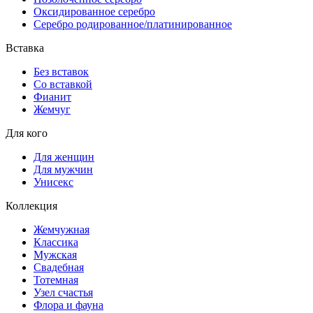
Оксидированное серебро
Серебро родированное/платинированное
Вставка
Без вставок
Со вставкой
Фианит
Жемчуг
Для кого
Для женщин
Для мужчин
Унисекс
Коллекция
Жемчужная
Классика
Мужская
Свадебная
Тотемная
Узел счастья
Флора и фауна