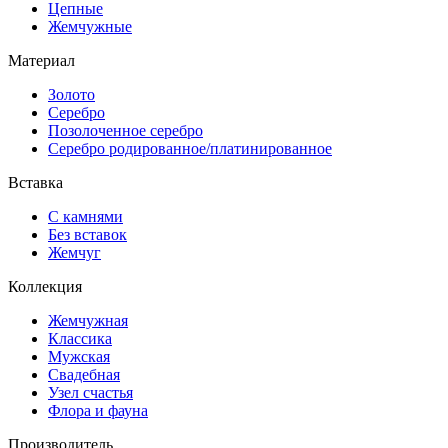
Цепные
Жемчужные
Материал
Золото
Серебро
Позолоченное серебро
Серебро родированное/платинированное
Вставка
С камнями
Без вставок
Жемчуг
Коллекция
Жемчужная
Классика
Мужская
Свадебная
Узел счастья
Флора и фауна
Производитель