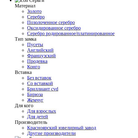
Серьги
Материал
Золото
Серебро
Позолоченное серебро
Оксидированное серебро
Серебро родированное/платинированное
Тип замка
Пусеты
Английский
Французский
Продевка
Конго
Вставка
Без вставок
Со вставкой
Бриллиант cvd
Бирюза
Жемчуг
Для кого
Для взрослых
Для детей
Производитель
Красноярский ювелирный завод
Другие производители