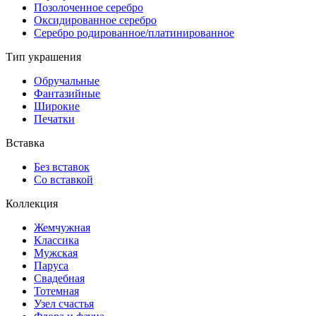
Позолоченное серебро
Оксидированное серебро
Серебро родированное/платинированное
Тип украшения
Обручальные
Фантазийные
Широкие
Печатки
Вставка
Без вставок
Со вставкой
Коллекция
Жемчужная
Классика
Мужская
Паруса
Свадебная
Тотемная
Узел счастья