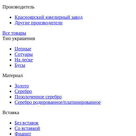
Производитель
Красноярский ювелирный завод
Другие производители
Все товары
Тип украшения
Цепные
Сотуары
На леске
Бусы
Материал
Золото
Серебро
Позолоченное серебро
Серебро родированное/платинированное
Вставка
Без вставок
Со вставкой
Фианит