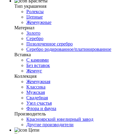
Браслеты
Тип украшения
Ролексы
Цепные
Жемчужные
Материал
Золото
Серебро
Позолоченное серебро
Серебро родированное/платинированное
Вставка
С камнями
Без вставок
Жемчуг
Коллекция
Жемчужная
Классика
Мужская
Свадебная
Узел счастья
Флора и фауна
Производитель
Красноярский ювелирный завод
Другие производители
Цепи