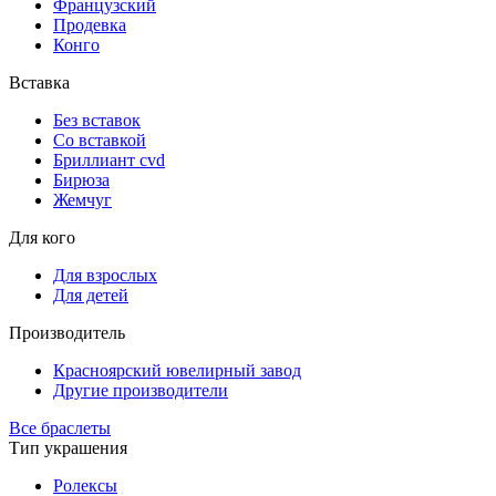
Французский
Продевка
Конго
Вставка
Без вставок
Со вставкой
Бриллиант cvd
Бирюза
Жемчуг
Для кого
Для взрослых
Для детей
Производитель
Красноярский ювелирный завод
Другие производители
Все браслеты
Тип украшения
Ролексы