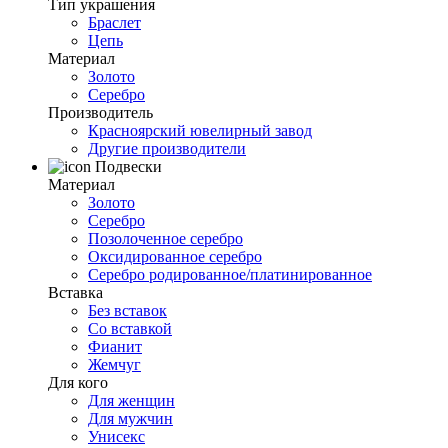
Тип украшения
Браслет
Цепь
Материал
Золото
Серебро
Производитель
Красноярский ювелирный завод
Другие производители
Подвески
Материал
Золото
Серебро
Позолоченное серебро
Оксидированное серебро
Серебро родированное/платинированное
Вставка
Без вставок
Со вставкой
Фианит
Жемчуг
Для кого
Для женщин
Для мужчин
Унисекс