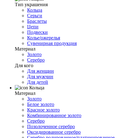
Тип украшения
Кольца
Серьги
Браслеты
Цепи
Подвески
Колье/ожерелья
Сувенирная продукция
Материал
Золото
Серебро
Для кого
Для женщин
Для мужчин
Для детей
Кольца
Материал
Золото
Белое золото
Красное золото
Комбинированное золото
Серебро
Позолоченное серебро
Оксидированное серебро
Серебро родированное/платинированное