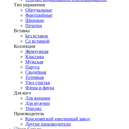
Тип украшения
Обручальные
Фантазийные
Широкие
Печатки
Вставка
Без вставок
Со вставкой
Коллекция
Жемчужная
Классика
Мужская
Паруса
Свадебная
Тотемная
Узел счастья
Флора и фауна
Для кого
Для женщин
Для мужчин
Унисекс
Производитель
Красноярский ювелирный завод
Другие производители