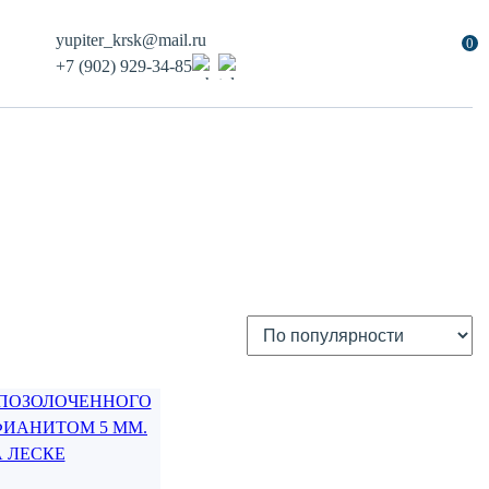
yupiter_krsk@mail.ru
0
+7 (902) 929-34-85
Add
to
favorites