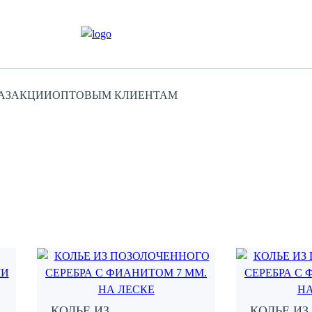
АЗ
АКЦИИ
ОПТОВЫМ КЛИЕНТАМ
Этот
Этот
Add
Add
товар
товар
to
to
имеет
имеет
favorites
favorites
несколько
несколько
КОЛЬЕ ИЗ
КОЛЬЕ ИЗ