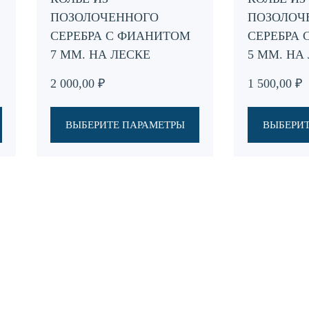
вариаций.
вариаций.
ПОЗОЛОЧЕННОГО
ПОЗОЛОЧ
Опции
Опции
СЕРЕБРА С ФИАНИТОМ
СЕРЕБРА
можно
можно
7 ММ. НА ЛЕСКЕ
5 ММ. НА
выбрать
выбрать
на
на
2 000,00
₽
1 500,00
₽
странице
странице
товара.
товара.
ВЫБЕРИТЕ ПАРАМЕТРЫ
ВЫБЕРИТ