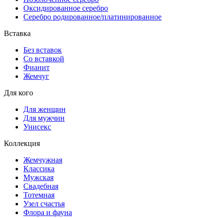
Оксидированное серебро
Серебро родированное/платинированное
Вставка
Без вставок
Со вставкой
Фианит
Жемчуг
Для кого
Для женщин
Для мужчин
Унисекс
Коллекция
Жемчужная
Классика
Мужская
Свадебная
Тотемная
Узел счастья
Флора и фауна