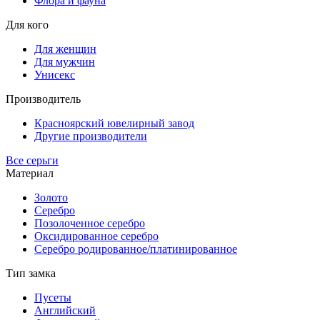
Флора и фауна
Для кого
Для женщин
Для мужчин
Унисекс
Производитель
Красноярский ювелирный завод
Другие производители
Все серьги
Материал
Золото
Серебро
Позолоченное серебро
Оксидированное серебро
Серебро родированное/платинированное
Тип замка
Пусеты
Английский