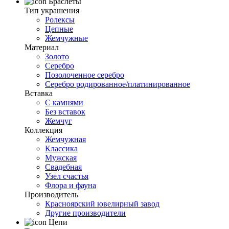
Браслеты
Тип украшения
Ролексы
Цепные
Жемчужные
Материал
Золото
Серебро
Позолоченное серебро
Серебро родированное/платинированное
Вставка
С камнями
Без вставок
Жемчуг
Коллекция
Жемчужная
Классика
Мужская
Свадебная
Узел счастья
Флора и фауна
Производитель
Красноярский ювелирный завод
Другие производители
Цепи