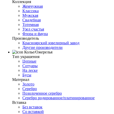
Коллекция
Жемчужная
Классика
Мужская
Свадебная
Тотемная
Узел счастья
Флора и фауна
Производитель
Красноярский ювелирный завод
Другие производители
Колье/Ожерелья
Тип украшения
Цепные
Сотуары
На леске
Бусы
Материал
Золото
Серебро
Позолоченное серебро
Серебро родированное/платинированное
Вставка
Без вставок
Со вставкой