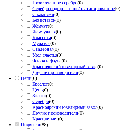
Позолоченное серебро
(
0
)
Серебро родированное/платинированное
(
0
)
С камнями
(
0
)
Без вставок
(
0
)
Жемчуг
(
0
)
Жемчужная
(
0
)
Классика
(
0
)
Мужская
(
0
)
Свадебная
(
0
)
Узел счастья
(
0
)
Флора и фауна
(
0
)
Красноярский ювелирный завод
(
0
)
Другие производители
(
0
)
Цепи
(
0
)
Браслет
(
0
)
Цепь
(
0
)
Золото
(
0
)
Серебро
(
0
)
Красноярский ювелирный завод
(
0
)
Другие производители
(
0
)
Красцветмет
(
0
)
Подвески
(
88
)