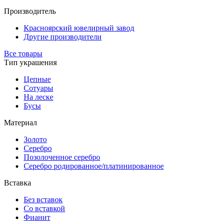
Производитель
Красноярский ювелирный завод
Другие производители
Все товары
Тип украшения
Цепные
Сотуары
На леске
Бусы
Материал
Золото
Серебро
Позолоченное серебро
Серебро родированное/платинированное
Вставка
Без вставок
Со вставкой
Фианит