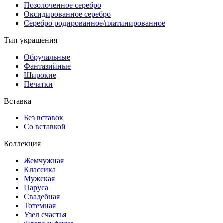
Позолоченное серебро
Оксидированное серебро
Серебро родированное/платинированное
Тип украшения
Обручальные
Фантазийные
Широкие
Печатки
Вставка
Без вставок
Со вставкой
Коллекция
Жемчужная
Классика
Мужская
Паруса
Свадебная
Тотемная
Узел счастья