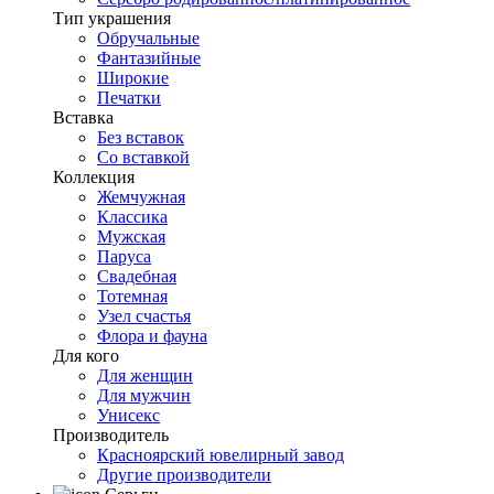
Тип украшения
Обручальные
Фантазийные
Широкие
Печатки
Вставка
Без вставок
Со вставкой
Коллекция
Жемчужная
Классика
Мужская
Паруса
Свадебная
Тотемная
Узел счастья
Флора и фауна
Для кого
Для женщин
Для мужчин
Унисекс
Производитель
Красноярский ювелирный завод
Другие производители