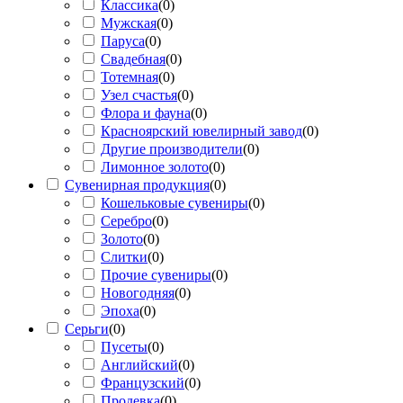
Классика
(
0
)
Мужская
(
0
)
Паруса
(
0
)
Свадебная
(
0
)
Тотемная
(
0
)
Узел счастья
(
0
)
Флора и фауна
(
0
)
Красноярский ювелирный завод
(
0
)
Другие производители
(
0
)
Лимонное золото
(
0
)
Сувенирная продукция
(
0
)
Кошельковые сувениры
(
0
)
Серебро
(
0
)
Золото
(
0
)
Слитки
(
0
)
Прочие сувениры
(
0
)
Новогодняя
(
0
)
Эпоха
(
0
)
Серьги
(
0
)
Пусеты
(
0
)
Английский
(
0
)
Французский
(
0
)
Продевка
(
0
)