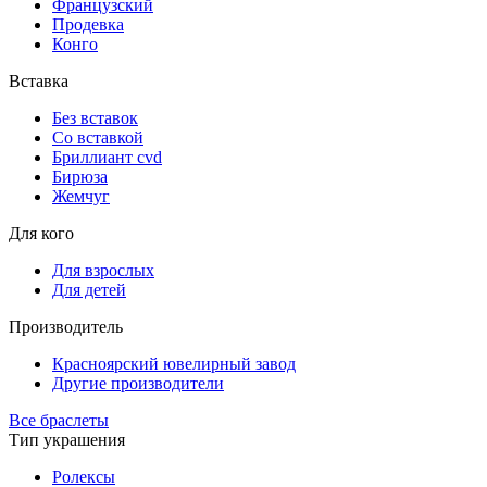
Французский
Продевка
Конго
Вставка
Без вставок
Со вставкой
Бриллиант cvd
Бирюза
Жемчуг
Для кого
Для взрослых
Для детей
Производитель
Красноярский ювелирный завод
Другие производители
Все браслеты
Тип украшения
Ролексы