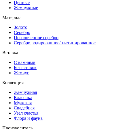
Цепные
Жемчужные
Материал
Золото
Серебро
Позолоченное серебро
Серебро родированное/платинированное
Вставка
С камнями
Без вставок
Жемчуг
Коллекция
Жемчужная
Классика
Мужская
Свадебная
Узел счастья
Флора и фауна
Производитель