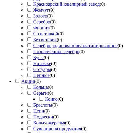
Красноярский ювелирный завод
(
0
)
Жемчуг
(
0
)
Золото
(
0
)
Серебро
(
0
)
Фианит
(
0
)
Со вставкой
(
0
)
Без вставок
(
0
)
Серебро родированное/платинированное
(
0
)
Позолоченное серебро
(
0
)
Бусы
(
0
)
На леске
(
0
)
Сотуары
(
0
)
Цепные
(
0
)
Акции
(
0
)
Кольца
(
0
)
Серьги
(
0
)
Конго
(
0
)
Браслеты
(
0
)
Цепи
(
0
)
Подвески
(
0
)
Колье/ожерелья
(
0
)
Сувенирная продукция
(
0
)