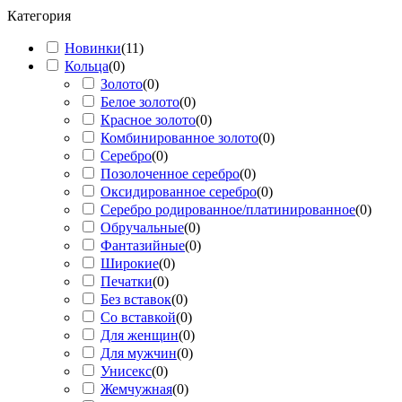
Категория
Новинки
(
11
)
Кольца
(
0
)
Золото
(
0
)
Белое золото
(
0
)
Красное золото
(
0
)
Комбинированное золото
(
0
)
Серебро
(
0
)
Позолоченное серебро
(
0
)
Оксидированное серебро
(
0
)
Серебро родированное/платинированное
(
0
)
Обручальные
(
0
)
Фантазийные
(
0
)
Широкие
(
0
)
Печатки
(
0
)
Без вставок
(
0
)
Со вставкой
(
0
)
Для женщин
(
0
)
Для мужчин
(
0
)
Унисекс
(
0
)
Жемчужная
(
0
)