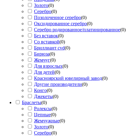
Золото
(
0
)
Серебро
(
0
)
Позолоченное серебро
(
0
)
Оксидированное серебро
(
0
)
Серебро родированное/платинированное
(
0
)
Без вставок
(
0
)
Со вставкой
(
0
)
Бриллиант cvd
(
0
)
Бирюза
(
0
)
Жемчуг
(
0
)
Для взрослых
(
0
)
Для детей
(
0
)
Красноярский ювелирный завод
(
0
)
Другие производители
(
0
)
Конго
(
0
)
Джекеты
(
0
)
Браслеты
(
0
)
Ролексы
(
0
)
Цепные
(
0
)
Жемчужные
(
0
)
Золото
(
0
)
Серебро
(
0
)