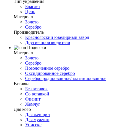
Тип украшения
Браслет
Цепь
Материал
Золото
Серебро
Производитель
Красноярский ювелирный завод
Другие производители
Подвески
Материал
Золото
Серебро
Позолоченное серебро
Оксидированное серебро
Серебро родированное/платинированное
Вставка
Без вставок
Со вставкой
Фианит
Жемчуг
Для кого
Для женщин
Для мужчин
Унисекс