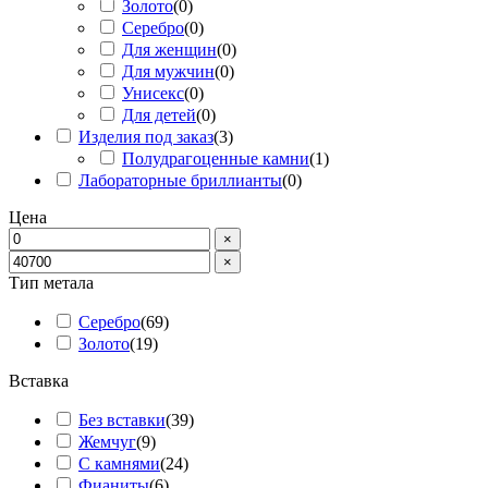
Золото
(
0
)
Серебро
(
0
)
Для женщин
(
0
)
Для мужчин
(
0
)
Унисекс
(
0
)
Для детей
(
0
)
Изделия под заказ
(
3
)
Полудрагоценные камни
(
1
)
Лабораторные бриллианты
(
0
)
Цена
×
×
Тип метала
Серебро
(
69
)
Золото
(
19
)
Вставка
Без вставки
(
39
)
Жемчуг
(
9
)
С камнями
(
24
)
Фианиты
(
6
)