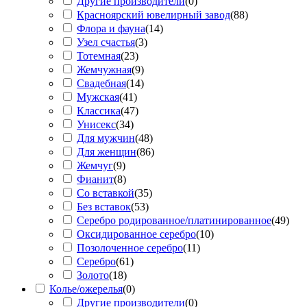
Другие производители
(
0
)
Красноярский ювелирный завод
(
88
)
Флора и фауна
(
14
)
Узел счастья
(
3
)
Тотемная
(
23
)
Жемчужная
(
9
)
Свадебная
(
14
)
Мужская
(
41
)
Классика
(
47
)
Унисекс
(
34
)
Для мужчин
(
48
)
Для женщин
(
86
)
Жемчуг
(
9
)
Фианит
(
8
)
Со вставкой
(
35
)
Без вставок
(
53
)
Серебро родированное/платинированное
(
49
)
Оксидированное серебро
(
10
)
Позолоченное серебро
(
11
)
Серебро
(
61
)
Золото
(
18
)
Колье/ожерелья
(
0
)
Другие производители
(
0
)