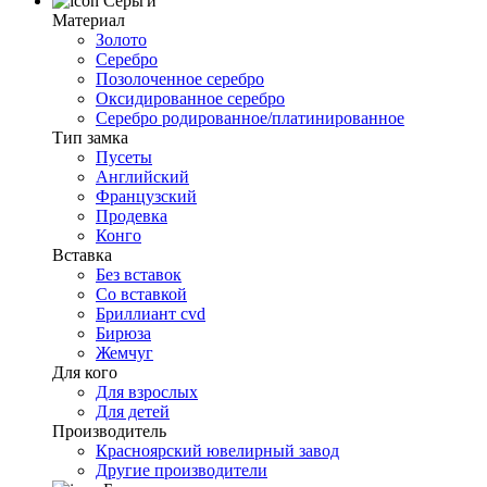
Серьги
Материал
Золото
Серебро
Позолоченное серебро
Оксидированное серебро
Серебро родированное/платинированное
Тип замка
Пусеты
Английский
Французский
Продевка
Конго
Вставка
Без вставок
Со вставкой
Бриллиант cvd
Бирюза
Жемчуг
Для кого
Для взрослых
Для детей
Производитель
Красноярский ювелирный завод
Другие производители