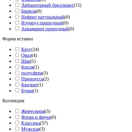
Лабораторный бриллиант
(
15
)
Бирюза
(
0
)
Нефрит натуральный
(
0
)
Изумруд природный
(
0
)
Аквамарин природный
(
0
)
Форма вставки
Круг
(
24
)
Овал
(
4
)
Шар
(
1
)
Капля
(
1
)
полусфера
(
3
)
Принцесса
(
2
)
Квадрат
(
1
)
Буква
(
1
)
Коллекция
Жемчужная
(
3
)
Флора и фауна
(
0
)
Классика
(
37
)
Мужская
(
3
)