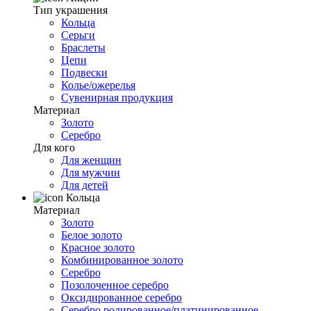
Тип украшения
Кольца
Серьги
Браслеты
Цепи
Подвески
Колье/ожерелья
Сувенирная продукция
Материал
Золото
Серебро
Для кого
Для женщин
Для мужчин
Для детей
Кольца
Материал
Золото
Белое золото
Красное золото
Комбинированное золото
Серебро
Позолоченное серебро
Оксидированное серебро
Серебро родированное/платинированное