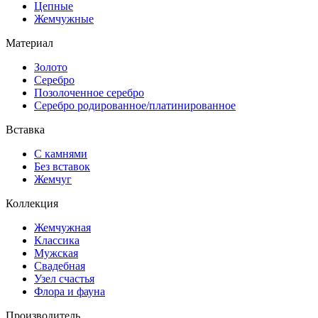
Цепные
Жемчужные
Материал
Золото
Серебро
Позолоченное серебро
Серебро родированное/платинированное
Вставка
С камнями
Без вставок
Жемчуг
Коллекция
Жемчужная
Классика
Мужская
Свадебная
Узел счастья
Флора и фауна
Производитель