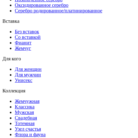
Оксидированное серебро
Серебро родированное/платинированное
Вставка
Без вставок
Со вставкой
Фианит
Жемчуг
Для кого
Для женщин
Для мужчин
Унисекс
Коллекция
Жемчужная
Классика
Мужская
Свадебная
Тотемная
Узел счастья
Флора и фауна