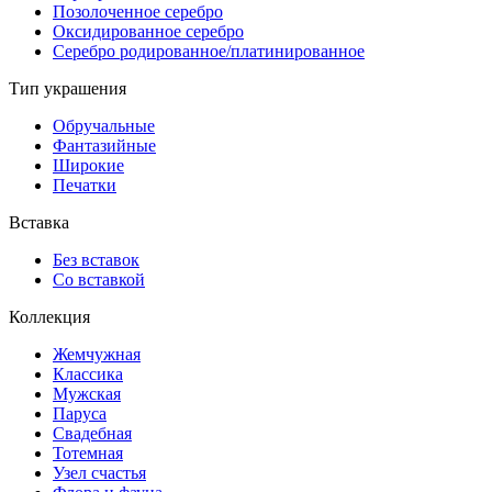
Позолоченное серебро
Оксидированное серебро
Серебро родированное/платинированное
Тип украшения
Обручальные
Фантазийные
Широкие
Печатки
Вставка
Без вставок
Со вставкой
Коллекция
Жемчужная
Классика
Мужская
Паруса
Свадебная
Тотемная
Узел счастья