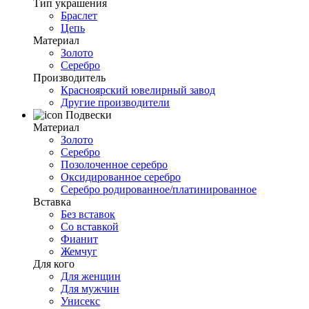
Тип украшения
Браслет
Цепь
Материал
Золото
Серебро
Производитель
Красноярский ювелирный завод
Другие производители
Подвески
Материал
Золото
Серебро
Позолоченное серебро
Оксидированное серебро
Серебро родированное/платинированное
Вставка
Без вставок
Со вставкой
Фианит
Жемчуг
Для кого
Для женщин
Для мужчин
Унисекс