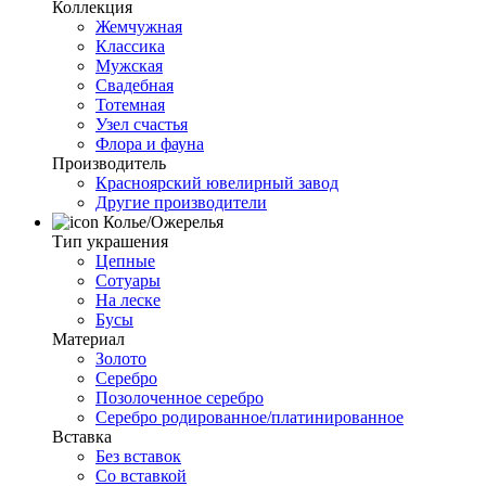
Коллекция
Жемчужная
Классика
Мужская
Свадебная
Тотемная
Узел счастья
Флора и фауна
Производитель
Красноярский ювелирный завод
Другие производители
Колье/Ожерелья
Тип украшения
Цепные
Сотуары
На леске
Бусы
Материал
Золото
Серебро
Позолоченное серебро
Серебро родированное/платинированное
Вставка
Без вставок
Со вставкой