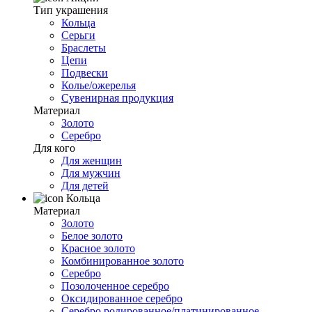
Тип украшения
Кольца
Серьги
Браслеты
Цепи
Подвески
Колье/ожерелья
Сувенирная продукция
Материал
Золото
Серебро
Для кого
Для женщин
Для мужчин
Для детей
Кольца
Материал
Золото
Белое золото
Красное золото
Комбинированное золото
Серебро
Позолоченное серебро
Оксидированное серебро
Серебро родированное/платинированное