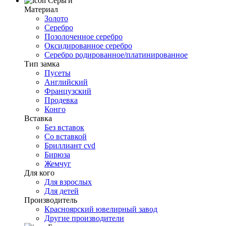
Серьги
Материал
Золото
Серебро
Позолоченное серебро
Оксидированное серебро
Серебро родированное/платинированное
Тип замка
Пусеты
Английский
Французский
Продевка
Конго
Вставка
Без вставок
Со вставкой
Бриллиант cvd
Бирюза
Жемчуг
Для кого
Для взрослых
Для детей
Производитель
Красноярский ювелирный завод
Другие производители