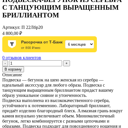
С ТАНЦУЮЩИМ ВЫРАЩЕННЫМ
БРИЛЛИАНТОМ
Артикул:
П 22Лбр20
4 800,00
₽
Рассрочка от Т-Банк
от 800 ₽/мес
0
отзывов клиентов
Количество
-
+
товара
В корзину
ПОДВЕСКА-
Описание
БЕГУНОК
Подвеска — бегунок на шею женская из серебра —
ИЗ
идеальный аксессуар для любого образа. Подвеска с
СЕРЕБРА
танцующим выращенным бриллиантом придаст вашему
С
образу уникальное сияние и утонченность.
ТАНЦУЮЩИМ
Подвеска выполнена из высококачественного серебра,
ВЫРАЩЕННЫМ
устойчивого к потемнению. Лабораторный бриллиант,
БРИЛЛИАНТОМ
придаёт изделию благородный блеск. Алмазная грань вокруг
камня визуально увеличивает объем. Минималистичный
бегунок, легко комбинируется с разными цепочками и
образами. Подвеска подходит для повседневного ношения и