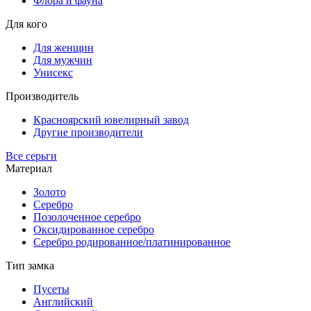
Флора и фауна
Для кого
Для женщин
Для мужчин
Унисекс
Производитель
Красноярский ювелирный завод
Другие производители
Все серьги
Материал
Золото
Серебро
Позолоченное серебро
Оксидированное серебро
Серебро родированное/платинированное
Тип замка
Пусеты
Английский