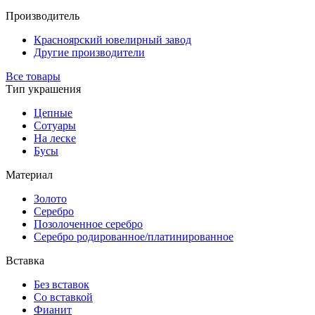
Производитель
Красноярский ювелирный завод
Другие производители
Все товары
Тип украшения
Цепные
Сотуары
На леске
Бусы
Материал
Золото
Серебро
Позолоченное серебро
Серебро родированное/платинированное
Вставка
Без вставок
Со вставкой
Фианит