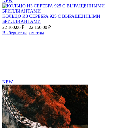
NEW
товара.
КОЛЬЦО ИЗ СЕРЕБРА 925 С ВЫРАЩЕННЫМИ
БРИЛЛИАНТАМИ
Диапазон
22 100,00
₽
–
22 150,00
₽
цен:
Этот
Выберите параметры
22
товар
Add
100,00 ₽
имеет
to
несколько
–
favorites
вариаций.
22
Опции
150,00 ₽
можно
выбрать
на
странице
NEW
товара.