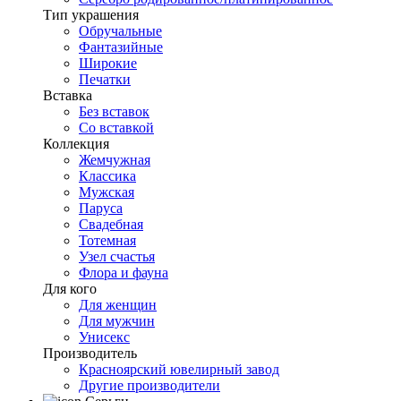
Тип украшения
Обручальные
Фантазийные
Широкие
Печатки
Вставка
Без вставок
Со вставкой
Коллекция
Жемчужная
Классика
Мужская
Паруса
Свадебная
Тотемная
Узел счастья
Флора и фауна
Для кого
Для женщин
Для мужчин
Унисекс
Производитель
Красноярский ювелирный завод
Другие производители