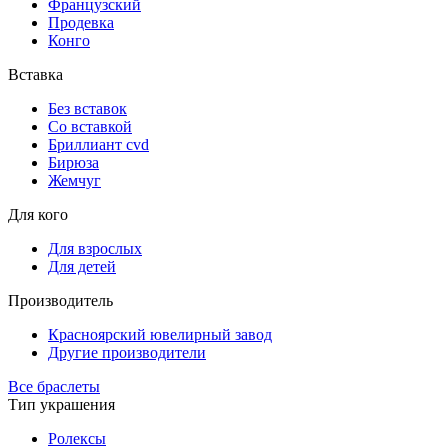
Французский
Продевка
Конго
Вставка
Без вставок
Со вставкой
Бриллиант cvd
Бирюза
Жемчуг
Для кого
Для взрослых
Для детей
Производитель
Красноярский ювелирный завод
Другие производители
Все браслеты
Тип украшения
Ролексы