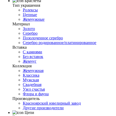
Браслеты
Тип украшения
Ролексы
Цепные
Жемчужные
Материал
Золото
Серебро
Позолоченное серебро
Серебро родированное/платинированное
Вставка
С камнями
Без вставок
Жемчуг
Коллекция
Жемчужная
Классика
Мужская
Свадебная
Узел счастья
Флора и фауна
Производитель
Красноярский ювелирный завод
Другие производители
Цепи