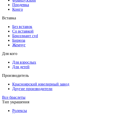
Французский
Продевка
Конго
Вставка
Без вставок
Со вставкой
Бриллиант cvd
Бирюза
Жемчуг
Для кого
Для взрослых
Для детей
Производитель
Красноярский ювелирный завод
Другие производители
Все браслеты
Тип украшения
Ролексы