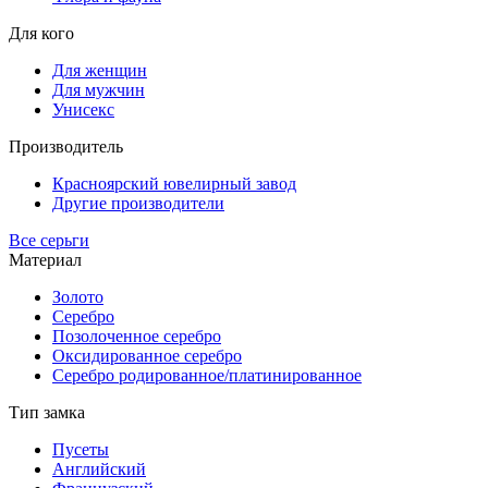
Для кого
Для женщин
Для мужчин
Унисекс
Производитель
Красноярский ювелирный завод
Другие производители
Все серьги
Материал
Золото
Серебро
Позолоченное серебро
Оксидированное серебро
Серебро родированное/платинированное
Тип замка
Пусеты
Английский