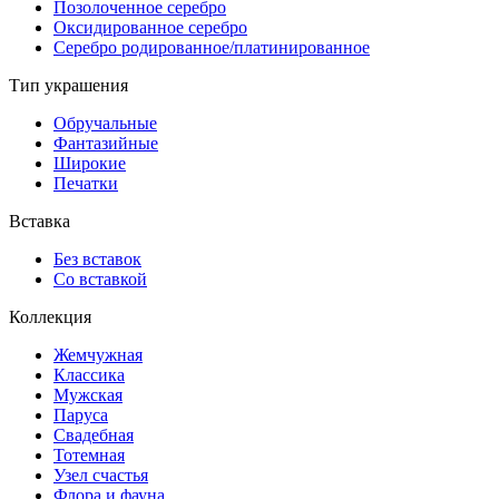
Позолоченное серебро
Оксидированное серебро
Серебро родированное/платинированное
Тип украшения
Обручальные
Фантазийные
Широкие
Печатки
Вставка
Без вставок
Со вставкой
Коллекция
Жемчужная
Классика
Мужская
Паруса
Свадебная
Тотемная
Узел счастья
Флора и фауна