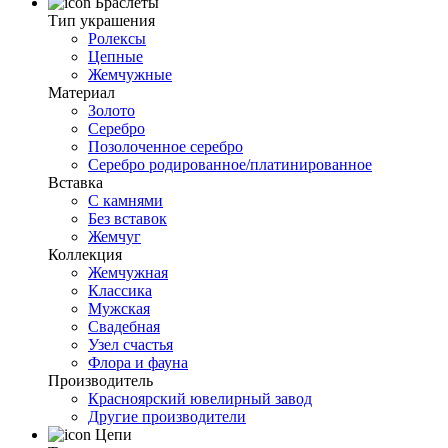
Браслеты
Тип украшения
Ролексы
Цепные
Жемчужные
Материал
Золото
Серебро
Позолоченное серебро
Серебро родированное/платинированное
Вставка
С камнями
Без вставок
Жемчуг
Коллекция
Жемчужная
Классика
Мужская
Свадебная
Узел счастья
Флора и фауна
Производитель
Красноярский ювелирный завод
Другие производители
Цепи