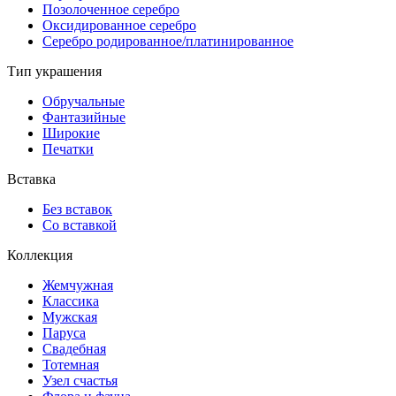
Позолоченное серебро
Оксидированное серебро
Серебро родированное/платинированное
Тип украшения
Обручальные
Фантазийные
Широкие
Печатки
Вставка
Без вставок
Со вставкой
Коллекция
Жемчужная
Классика
Мужская
Паруса
Свадебная
Тотемная
Узел счастья