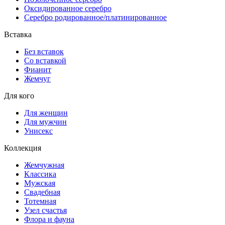
Оксидированное серебро
Серебро родированное/платинированное
Вставка
Без вставок
Со вставкой
Фианит
Жемчуг
Для кого
Для женщин
Для мужчин
Унисекс
Коллекция
Жемчужная
Классика
Мужская
Свадебная
Тотемная
Узел счастья
Флора и фауна