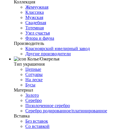
Коллекция
Жемчужная
Классика
Мужская
Свадебная
Тотемная
Узел счастья
Флора и фауна
Производитель
Красноярский ювелирный завод
Другие производители
Колье/Ожерелья
Тип украшения
Цепные
Сотуары
На леске
Бусы
Материал
Золото
Серебро
Позолоченное серебро
Серебро родированное/платинированное
Вставка
Без вставок
Со вставкой