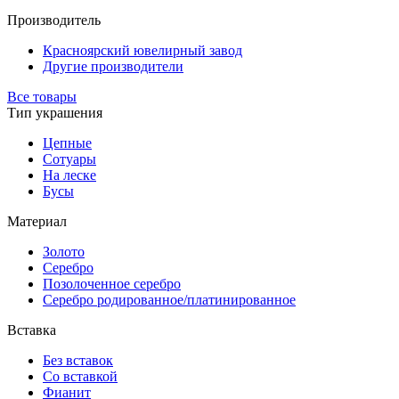
Производитель
Красноярский ювелирный завод
Другие производители
Все товары
Тип украшения
Цепные
Сотуары
На леске
Бусы
Материал
Золото
Серебро
Позолоченное серебро
Серебро родированное/платинированное
Вставка
Без вставок
Со вставкой
Фианит