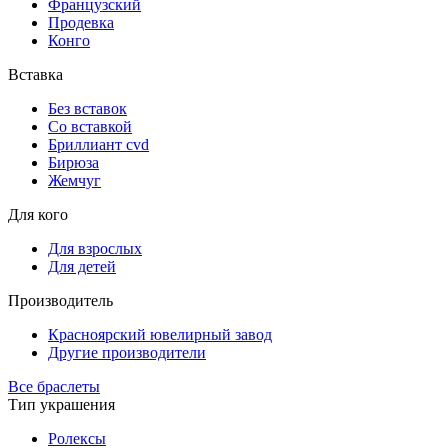
Французский
Продевка
Конго
Вставка
Без вставок
Со вставкой
Бриллиант cvd
Бирюза
Жемчуг
Для кого
Для взрослых
Для детей
Производитель
Красноярский ювелирный завод
Другие производители
Все браслеты
Тип украшения
Ролексы