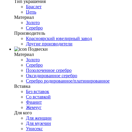
Тип украшения
Браслет
Цепь
Материал
Золото
Серебро
Производитель
Красноярский ювелирный завод
Другие производители
Подвески
Материал
Золото
Серебро
Позолоченное серебро
Оксидированное серебро
Серебро родированное/платинированное
Вставка
Без вставок
Со вставкой
Фианит
Жемчуг
Для кого
Для женщин
Для мужчин
Унисекс