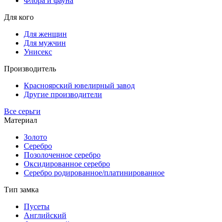
Флора и фауна
Для кого
Для женщин
Для мужчин
Унисекс
Производитель
Красноярский ювелирный завод
Другие производители
Все серьги
Материал
Золото
Серебро
Позолоченное серебро
Оксидированное серебро
Серебро родированное/платинированное
Тип замка
Пусеты
Английский