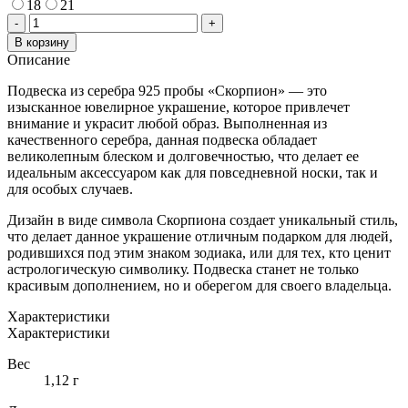
18
21
Количество
-
+
товара
В корзину
ПОДВЕСКА
Описание
ИЗ
СЕРЕБРА
Подвеска из серебра 925 пробы «Скорпион» — это
925
изысканное ювелирное украшение, которое привлечет
ПРОБЫ
внимание и украсит любой образ. Выполненная из
«СКОРПИОН»
качественного серебра, данная подвеска обладает
великолепным блеском и долговечностью, что делает ее
идеальным аксессуаром как для повседневной носки, так и
для особых случаев.
Дизайн в виде символа Скорпиона создает уникальный стиль,
что делает данное украшение отличным подарком для людей,
родившихся под этим знаком зодиака, или для тех, кто ценит
астрологическую символику. Подвеска станет не только
красивым дополнением, но и оберегом для своего владельца.
Характеристики
Характеристики
Вес
1,12 г