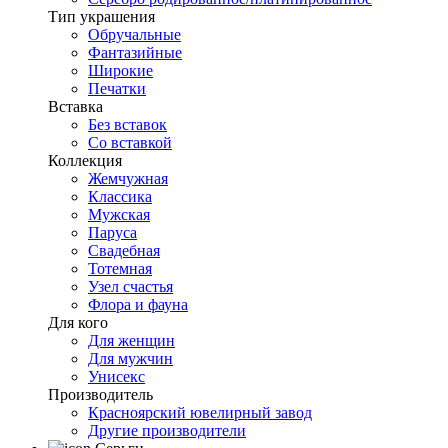
Тип украшения
Обручальные
Фантазийные
Широкие
Печатки
Вставка
Без вставок
Со вставкой
Коллекция
Жемчужная
Классика
Мужская
Паруса
Свадебная
Тотемная
Узел счастья
Флора и фауна
Для кого
Для женщин
Для мужчин
Унисекс
Производитель
Красноярский ювелирный завод
Другие производители