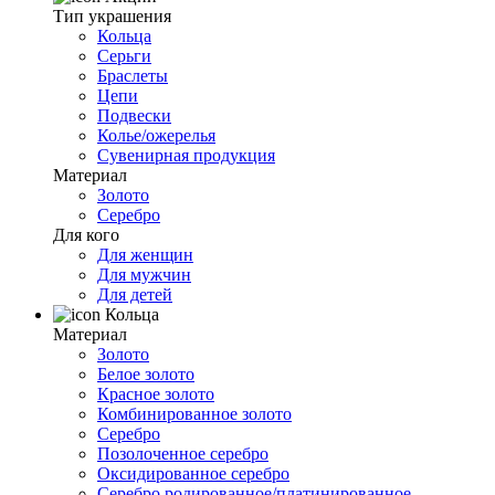
Тип украшения
Кольца
Серьги
Браслеты
Цепи
Подвески
Колье/ожерелья
Сувенирная продукция
Материал
Золото
Серебро
Для кого
Для женщин
Для мужчин
Для детей
Кольца
Материал
Золото
Белое золото
Красное золото
Комбинированное золото
Серебро
Позолоченное серебро
Оксидированное серебро
Серебро родированное/платинированное