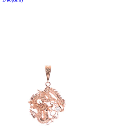
Add
to
favorites