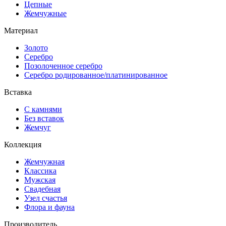
Цепные
Жемчужные
Материал
Золото
Серебро
Позолоченное серебро
Серебро родированное/платинированное
Вставка
С камнями
Без вставок
Жемчуг
Коллекция
Жемчужная
Классика
Мужская
Свадебная
Узел счастья
Флора и фауна
Производитель