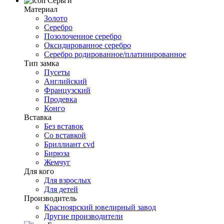
Серьги
Материал
Золото
Серебро
Позолоченное серебро
Оксидированное серебро
Серебро родированное/платинированное
Тип замка
Пусеты
Английский
Французский
Продевка
Конго
Вставка
Без вставок
Со вставкой
Бриллиант cvd
Бирюза
Жемчуг
Для кого
Для взрослых
Для детей
Производитель
Красноярский ювелирный завод
Другие производители