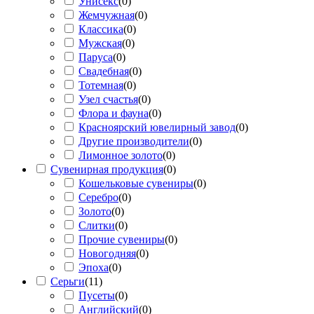
Унисекс
(
0
)
Жемчужная
(
0
)
Классика
(
0
)
Мужская
(
0
)
Паруса
(
0
)
Свадебная
(
0
)
Тотемная
(
0
)
Узел счастья
(
0
)
Флора и фауна
(
0
)
Красноярский ювелирный завод
(
0
)
Другие производители
(
0
)
Лимонное золото
(
0
)
Сувенирная продукция
(
0
)
Кошельковые сувениры
(
0
)
Серебро
(
0
)
Золото
(
0
)
Слитки
(
0
)
Прочие сувениры
(
0
)
Новогодняя
(
0
)
Эпоха
(
0
)
Серьги
(
11
)
Пусеты
(
0
)
Английский
(
0
)