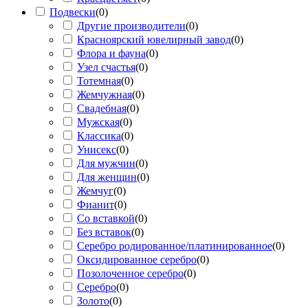
Подвески
(
0
)
Другие производители
(
0
)
Красноярский ювелирный завод
(
0
)
Флора и фауна
(
0
)
Узел счастья
(
0
)
Тотемная
(
0
)
Жемчужная
(
0
)
Свадебная
(
0
)
Мужская
(
0
)
Классика
(
0
)
Унисекс
(
0
)
Для мужчин
(
0
)
Для женщин
(
0
)
Жемчуг
(
0
)
Фианит
(
0
)
Со вставкой
(
0
)
Без вставок
(
0
)
Серебро родированное/платинированное
(
0
)
Оксидированное серебро
(
0
)
Позолоченное серебро
(
0
)
Серебро
(
0
)
Золото
(
0
)