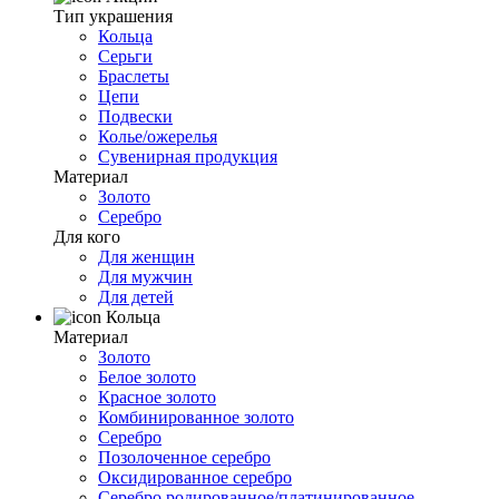
Тип украшения
Кольца
Серьги
Браслеты
Цепи
Подвески
Колье/ожерелья
Сувенирная продукция
Материал
Золото
Серебро
Для кого
Для женщин
Для мужчин
Для детей
Кольца
Материал
Золото
Белое золото
Красное золото
Комбинированное золото
Серебро
Позолоченное серебро
Оксидированное серебро
Серебро родированное/платинированное