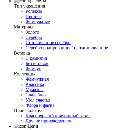
Браслеты
Тип украшения
Ролексы
Цепные
Жемчужные
Материал
Золото
Серебро
Позолоченное серебро
Серебро родированное/платинированное
Вставка
С камнями
Без вставок
Жемчуг
Коллекция
Жемчужная
Классика
Мужская
Свадебная
Узел счастья
Флора и фауна
Производитель
Красноярский ювелирный завод
Другие производители
Цепи