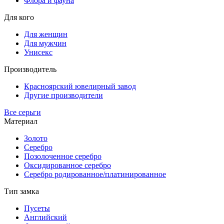
Флора и фауна
Для кого
Для женщин
Для мужчин
Унисекс
Производитель
Красноярский ювелирный завод
Другие производители
Все серьги
Материал
Золото
Серебро
Позолоченное серебро
Оксидированное серебро
Серебро родированное/платинированное
Тип замка
Пусеты
Английский