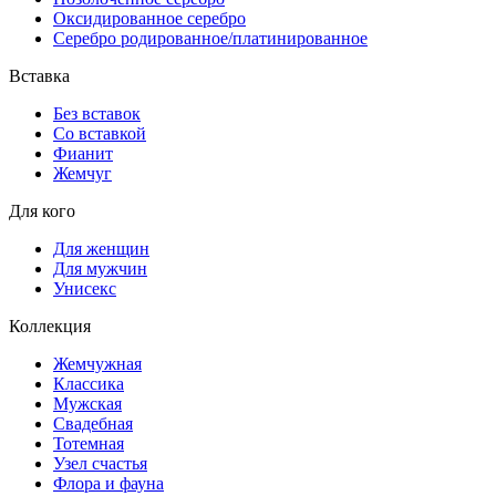
Оксидированное серебро
Серебро родированное/платинированное
Вставка
Без вставок
Со вставкой
Фианит
Жемчуг
Для кого
Для женщин
Для мужчин
Унисекс
Коллекция
Жемчужная
Классика
Мужская
Свадебная
Тотемная
Узел счастья
Флора и фауна