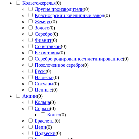
Колье/ожерелья
(
0
)
Другие производители
(
0
)
Красноярский ювелирный завод
(
0
)
Жемчуг
(
0
)
Золото
(
0
)
Серебро
(
0
)
Фианит
(
0
)
Со вставкой
(
0
)
Без вставок
(
0
)
Серебро родированное/платинированное
(
0
)
Позолоченное серебро
(
0
)
Бусы
(
0
)
На леске
(
0
)
Сотуары
(
0
)
Цепные
(
0
)
Акции
(
0
)
Кольца
(
0
)
Серьги
(
0
)
Конго
(
0
)
Браслеты
(
0
)
Цепи
(
0
)
Подвески
(
0
)