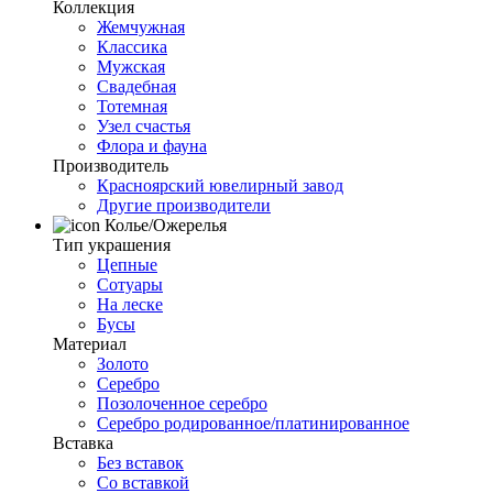
Коллекция
Жемчужная
Классика
Мужская
Свадебная
Тотемная
Узел счастья
Флора и фауна
Производитель
Красноярский ювелирный завод
Другие производители
Колье/Ожерелья
Тип украшения
Цепные
Сотуары
На леске
Бусы
Материал
Золото
Серебро
Позолоченное серебро
Серебро родированное/платинированное
Вставка
Без вставок
Со вставкой