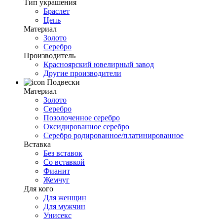
Тип украшения
Браслет
Цепь
Материал
Золото
Серебро
Производитель
Красноярский ювелирный завод
Другие производители
Подвески
Материал
Золото
Серебро
Позолоченное серебро
Оксидированное серебро
Серебро родированное/платинированное
Вставка
Без вставок
Со вставкой
Фианит
Жемчуг
Для кого
Для женщин
Для мужчин
Унисекс