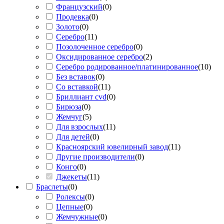
Французский
(
0
)
Продевка
(
0
)
Золото
(
0
)
Серебро
(
11
)
Позолоченное серебро
(
0
)
Оксидированное серебро
(
2
)
Серебро родированное/платинированное
(
10
)
Без вставок
(
0
)
Со вставкой
(
11
)
Бриллиант cvd
(
0
)
Бирюза
(
0
)
Жемчуг
(
5
)
Для взрослых
(
11
)
Для детей
(
0
)
Красноярский ювелирный завод
(
11
)
Другие производители
(
0
)
Конго
(
0
)
Джекеты
(
11
)
Браслеты
(
0
)
Ролексы
(
0
)
Цепные
(
0
)
Жемчужные
(
0
)