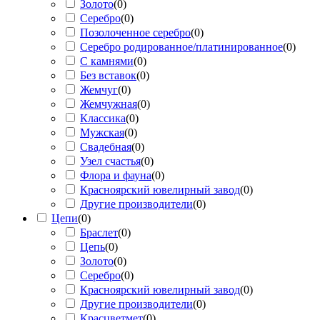
Золото
(
0
)
Серебро
(
0
)
Позолоченное серебро
(
0
)
Серебро родированное/платинированное
(
0
)
С камнями
(
0
)
Без вставок
(
0
)
Жемчуг
(
0
)
Жемчужная
(
0
)
Классика
(
0
)
Мужская
(
0
)
Свадебная
(
0
)
Узел счастья
(
0
)
Флора и фауна
(
0
)
Красноярский ювелирный завод
(
0
)
Другие производители
(
0
)
Цепи
(
0
)
Браслет
(
0
)
Цепь
(
0
)
Золото
(
0
)
Серебро
(
0
)
Красноярский ювелирный завод
(
0
)
Другие производители
(
0
)
Красцветмет
(
0
)