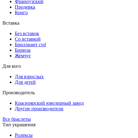
Французский
Продевка
Конго
Вставка
Без вставок
Со вставкой
Бриллиант cvd
Бирюза
Жемчуг
Для кого
Для взрослых
Для детей
Производитель
Красноярский ювелирный завод
Другие производители
Все браслеты
Тип украшения
Ролексы