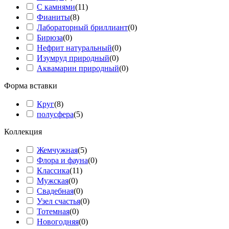
С камнями
(
11
)
Фианиты
(
8
)
Лабораторный бриллиант
(
0
)
Бирюза
(
0
)
Нефрит натуральный
(
0
)
Изумруд природный
(
0
)
Аквамарин природный
(
0
)
Форма вставки
Круг
(
8
)
полусфера
(
5
)
Коллекция
Жемчужная
(
5
)
Флора и фауна
(
0
)
Классика
(
11
)
Мужская
(
0
)
Свадебная
(
0
)
Узел счастья
(
0
)
Тотемная
(
0
)
Новогодняя
(
0
)