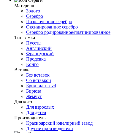
Серьги
Материал
Золото
Серебро
Позолоченное серебро
Оксидированное серебро
Серебро родированное/платинированное
Тип замка
Пусеты
Английский
Французский
Продевка
Конго
Вставка
Без вставок
Со вставкой
Бриллиант cvd
Бирюза
Жемчуг
Для кого
Для взрослых
Для детей
Производитель
Красноярский ювелирный завод
Другие производители