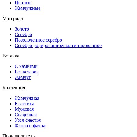
Цепные
Жемчужные
Материал
Золото
Серебро
Позолоченное серебро
Серебро родированное/платинированное
Вставка
С камнями
Без вставок
Жемчуг
Коллекция
Жемчужная
Классика
Мужская
Свадебная
Узел счастья
Флора и фауна
Производитель