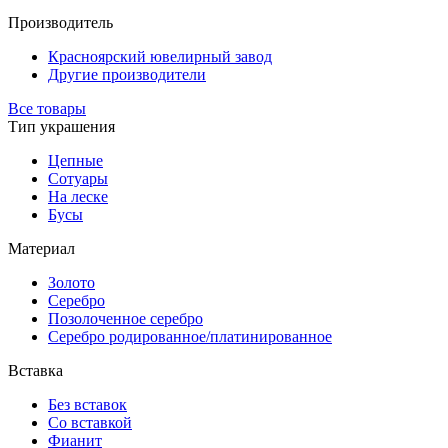
Производитель
Красноярский ювелирный завод
Другие производители
Все товары
Тип украшения
Цепные
Сотуары
На леске
Бусы
Материал
Золото
Серебро
Позолоченное серебро
Серебро родированное/платинированное
Вставка
Без вставок
Со вставкой
Фианит