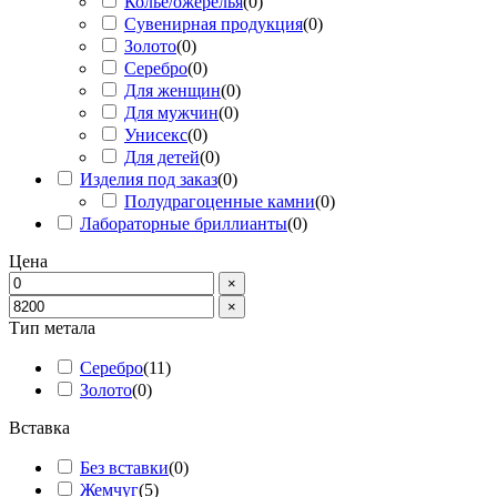
Колье/ожерелья
(
0
)
Сувенирная продукция
(
0
)
Золото
(
0
)
Серебро
(
0
)
Для женщин
(
0
)
Для мужчин
(
0
)
Унисекс
(
0
)
Для детей
(
0
)
Изделия под заказ
(
0
)
Полудрагоценные камни
(
0
)
Лабораторные бриллианты
(
0
)
Цена
×
×
Тип метала
Серебро
(
11
)
Золото
(
0
)
Вставка
Без вставки
(
0
)
Жемчуг
(
5
)