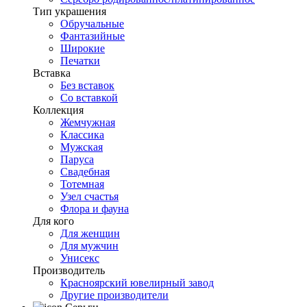
Тип украшения
Обручальные
Фантазийные
Широкие
Печатки
Вставка
Без вставок
Со вставкой
Коллекция
Жемчужная
Классика
Мужская
Паруса
Свадебная
Тотемная
Узел счастья
Флора и фауна
Для кого
Для женщин
Для мужчин
Унисекс
Производитель
Красноярский ювелирный завод
Другие производители