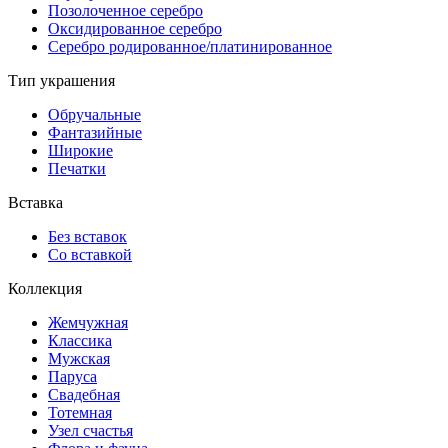
Позолоченное серебро
Оксидированное серебро
Серебро родированное/платинированное
Тип украшения
Обручальные
Фантазийные
Широкие
Печатки
Вставка
Без вставок
Со вставкой
Коллекция
Жемчужная
Классика
Мужская
Паруса
Свадебная
Тотемная
Узел счастья