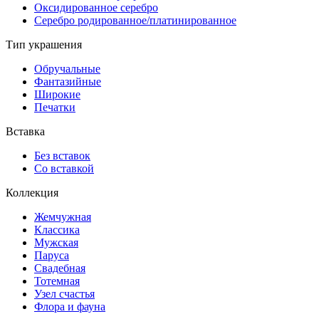
Оксидированное серебро
Серебро родированное/платинированное
Тип украшения
Обручальные
Фантазийные
Широкие
Печатки
Вставка
Без вставок
Со вставкой
Коллекция
Жемчужная
Классика
Мужская
Паруса
Свадебная
Тотемная
Узел счастья
Флора и фауна