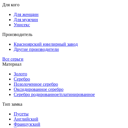
Для кого
Для женщин
Для мужчин
Унисекс
Производитель
Красноярский ювелирный завод
Другие производители
Все серьги
Материал
Золото
Серебро
Позолоченное серебро
Оксидированное серебро
Серебро родированное/платинированное
Тип замка
Пусеты
Английский
Французский