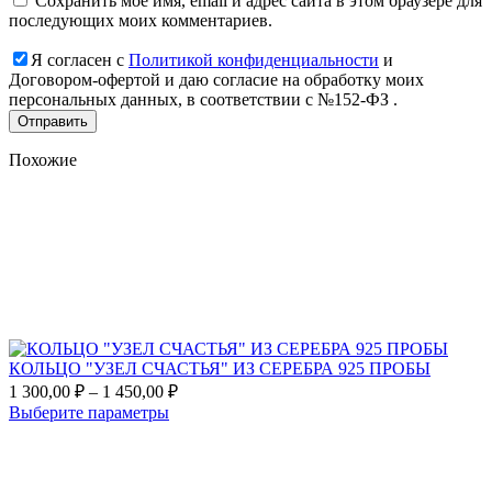
Сохранить моё имя, email и адрес сайта в этом браузере для
последующих моих комментариев.
Я согласен с
Политикой конфиденциальности
и
Договором-офертой и даю согласие на обработку моих
персональных данных, в соответствии с №152-ФЗ .
Похожие
Add
to
favorites
КОЛЬЦО "УЗЕЛ СЧАСТЬЯ" ИЗ СЕРЕБРА 925 ПРОБЫ
Диапазон
1 300,00
₽
–
1 450,00
₽
цен:
Этот
Выберите параметры
1
товар
Add
300,00 ₽
имеет
to
несколько
–
favorites
вариаций.
1