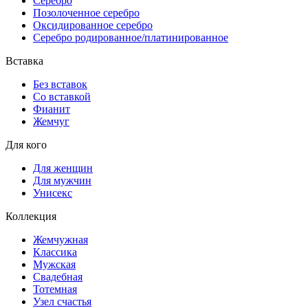
Серебро
Позолоченное серебро
Оксидированное серебро
Серебро родированное/платинированное
Вставка
Без вставок
Со вставкой
Фианит
Жемчуг
Для кого
Для женщин
Для мужчин
Унисекс
Коллекция
Жемчужная
Классика
Мужская
Свадебная
Тотемная
Узел счастья