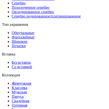
Серебро
Позолоченное серебро
Оксидированное серебро
Серебро родированное/платинированное
Тип украшения
Обручальные
Фантазийные
Широкие
Печатки
Вставка
Без вставок
Со вставкой
Коллекция
Жемчужная
Классика
Мужская
Паруса
Свадебная
Тотемная