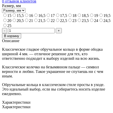
0
отзывов клиентов
56
Размер, мм
700,00 ₽
15
15,5
16
16,5
17
17,5
18
18,5
19
19,5
20
20,5
21
21,5
22
22,5
23
23,5
24
24,5
25
Количество
-
+
товара
В корзину
ОБРУЧАЛЬНОЕ
Описание
КОЛЬЦО
ИЗ
Классическое гладкое обручальное кольцо в форме ободка
КРАСНОГО
шириной 4 мм. — отличное решение для тех, кто
ЗОЛОТА
ответственно подходит к выбору изделий на всю жизнь.
4
ММ.
Классическое колечко на безымянном пальце — символ
верности и любви. Такое украшение не спутаешь ни с чем
иным.
Обручальные кольца в классическом стиле просты в уходе.
Это идеальный выбор, если вы собираетесь носить изделие
ежедневно.
Характеристики
Характеристики