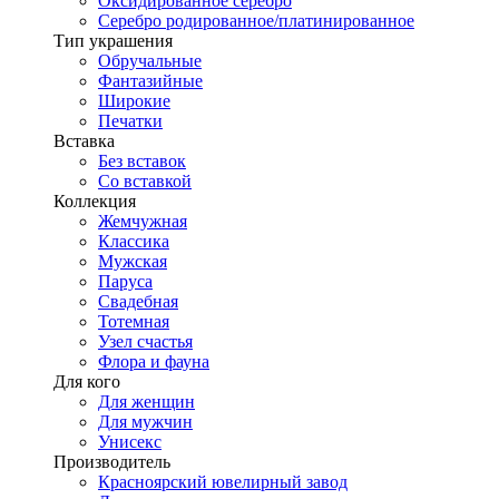
Оксидированное серебро
Серебро родированное/платинированное
Тип украшения
Обручальные
Фантазийные
Широкие
Печатки
Вставка
Без вставок
Со вставкой
Коллекция
Жемчужная
Классика
Мужская
Паруса
Свадебная
Тотемная
Узел счастья
Флора и фауна
Для кого
Для женщин
Для мужчин
Унисекс
Производитель
Красноярский ювелирный завод