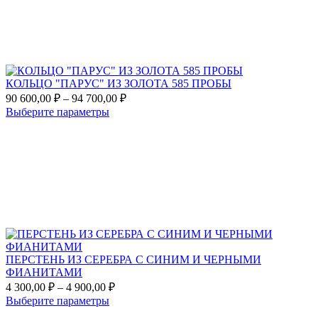
Опции
450,00 ₽
можно
выбрать
на
странице
товара.
КОЛЬЦО "ПАРУС" ИЗ ЗОЛОТА 585 ПРОБЫ
Диапазон
90 600,00
₽
–
94 700,00
₽
цен:
Этот
Выберите параметры
90
товар
Add
600,00 ₽
имеет
to
несколько
–
favorites
вариаций.
94
Опции
700,00 ₽
можно
выбрать
на
странице
товара.
ПЕРСТЕНЬ ИЗ СЕРЕБРА С СИНИМ И ЧЕРНЫМИ
ФИАНИТАМИ
Диапазон
4 300,00
₽
–
4 900,00
₽
цен:
Этот
Выберите параметры
4
товар
Add