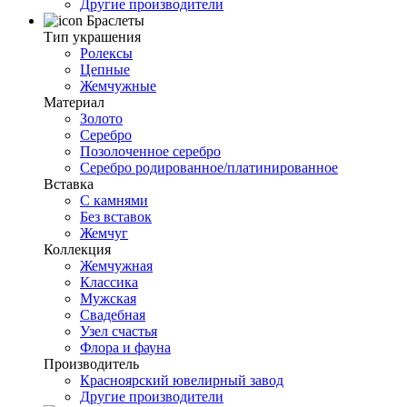
Другие производители
Браслеты
Тип украшения
Ролексы
Цепные
Жемчужные
Материал
Золото
Серебро
Позолоченное серебро
Серебро родированное/платинированное
Вставка
С камнями
Без вставок
Жемчуг
Коллекция
Жемчужная
Классика
Мужская
Свадебная
Узел счастья
Флора и фауна
Производитель
Красноярский ювелирный завод
Другие производители