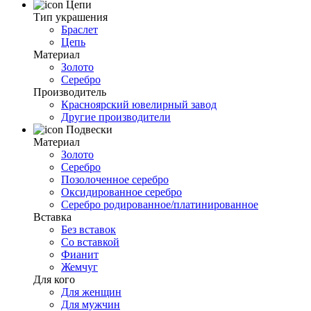
Цепи
Тип украшения
Браслет
Цепь
Материал
Золото
Серебро
Производитель
Красноярский ювелирный завод
Другие производители
Подвески
Материал
Золото
Серебро
Позолоченное серебро
Оксидированное серебро
Серебро родированное/платинированное
Вставка
Без вставок
Со вставкой
Фианит
Жемчуг
Для кого
Для женщин
Для мужчин