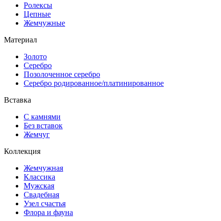
Ролексы
Цепные
Жемчужные
Материал
Золото
Серебро
Позолоченное серебро
Серебро родированное/платинированное
Вставка
С камнями
Без вставок
Жемчуг
Коллекция
Жемчужная
Классика
Мужская
Свадебная
Узел счастья
Флора и фауна