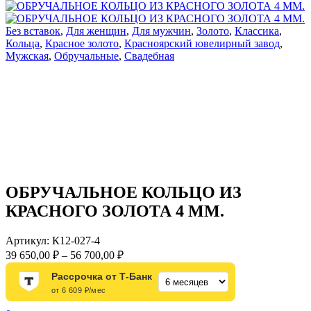
Без вставок
,
Для женщин
,
Для мужчин
,
Золото
,
Классика
,
Кольца
,
Красное золото
,
Красноярский ювелирный завод
,
Мужская
,
Обручальные
,
Свадебная
ОБРУЧАЛЬНОЕ КОЛЬЦО ИЗ
КРАСНОГО ЗОЛОТА 4 ММ.
Артикул:
К12-027-4
Диапазон
39 650,00
₽
–
56 700,00
₽
цен:
Рассрочка от Т-Банк
39
от 6 609 ₽/мес
650,00 ₽
–