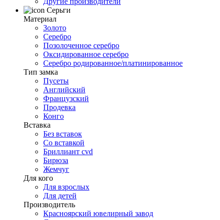
Другие производители
Серьги
Материал
Золото
Серебро
Позолоченное серебро
Оксидированное серебро
Серебро родированное/платинированное
Тип замка
Пусеты
Английский
Французский
Продевка
Конго
Вставка
Без вставок
Со вставкой
Бриллиант cvd
Бирюза
Жемчуг
Для кого
Для взрослых
Для детей
Производитель
Красноярский ювелирный завод