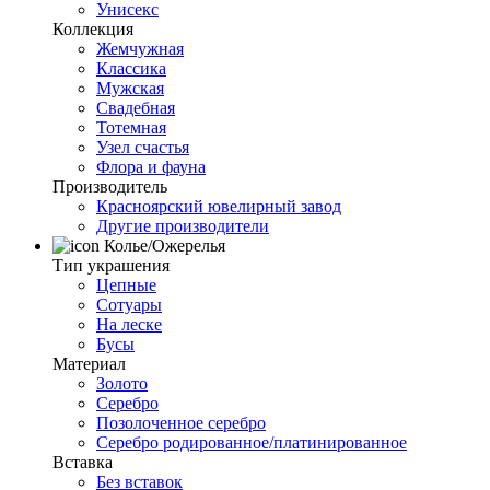
Унисекс
Коллекция
Жемчужная
Классика
Мужская
Свадебная
Тотемная
Узел счастья
Флора и фауна
Производитель
Красноярский ювелирный завод
Другие производители
Колье/Ожерелья
Тип украшения
Цепные
Сотуары
На леске
Бусы
Материал
Золото
Серебро
Позолоченное серебро
Серебро родированное/платинированное
Вставка
Без вставок