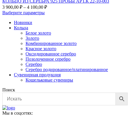
КОЛЬЦО ИЗ СЕРЕБРА 925 ПРОБЫ АРТ.К 22-10-003
Диапазон
3 900,00
₽
–
4 100,00
₽
цен:
Этот
Выберите параметры
3
товар
Новинки
900,00 ₽
имеет
Кольца
несколько
–
Белое золото
вариаций.
4
Золото
Опции
100,00 ₽
Комбинированное золото
можно
Красное золото
выбрать
Оксидированное серебро
на
Позолоченное серебро
странице
Серебро
товара.
Серебро родированное/платинированное
Сувенирная продукция
Кошельковые сувениры
Поиск
Мы в соцсетях: