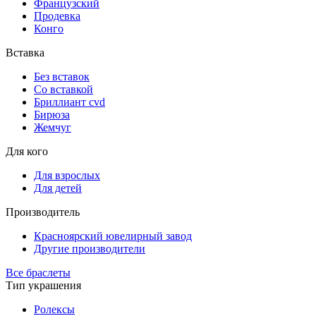
Французский
Продевка
Конго
Вставка
Без вставок
Со вставкой
Бриллиант cvd
Бирюза
Жемчуг
Для кого
Для взрослых
Для детей
Производитель
Красноярский ювелирный завод
Другие производители
Все браслеты
Тип украшения
Ролексы