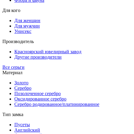
Флора и фауна
Для кого
Для женщин
Для мужчин
Унисекс
Производитель
Красноярский ювелирный завод
Другие производители
Все серьги
Материал
Золото
Серебро
Позолоченное серебро
Оксидированное серебро
Серебро родированное/платинированное
Тип замка
Пусеты
Английский