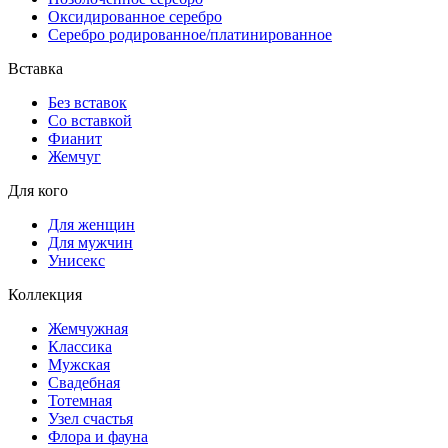
Оксидированное серебро
Серебро родированное/платинированное
Вставка
Без вставок
Со вставкой
Фианит
Жемчуг
Для кого
Для женщин
Для мужчин
Унисекс
Коллекция
Жемчужная
Классика
Мужская
Свадебная
Тотемная
Узел счастья
Флора и фауна