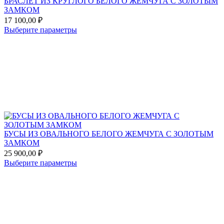
БРАСЛЕТ ИЗ КРУГЛОГО БЕЛОГО ЖЕМЧУГА С ЗОЛОТЫМ
ЗАМКОМ
17 100,00
₽
Этот
Выберите параметры
товар
Add
имеет
to
несколько
favorites
вариаций.
Опции
можно
выбрать
на
странице
товара.
БУСЫ ИЗ ОВАЛЬНОГО БЕЛОГО ЖЕМЧУГА С ЗОЛОТЫМ
ЗАМКОМ
25 900,00
₽
Этот
Выберите параметры
товар
Add
имеет
to
несколько
favorites
вариаций.
Опции
можно