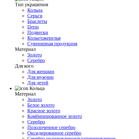
Тип украшения
Кольца
Серьги
Браслеты
Цепи
Подвески
Колье/ожерелья
Сувенирная продукция
Материал
Золото
Серебро
Для кого
Для женщин
Для мужчин
Для детей
Кольца
Материал
Золото
Белое золото
Красное золото
Комбинированное золото
Серебро
Позолоченное серебро
Оксидированное серебро
Серебро родированное/платинированное