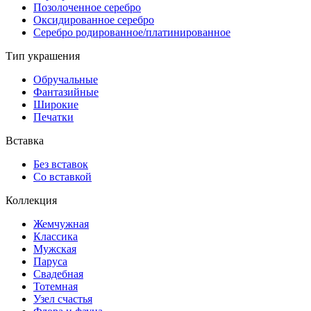
Позолоченное серебро
Оксидированное серебро
Серебро родированное/платинированное
Тип украшения
Обручальные
Фантазийные
Широкие
Печатки
Вставка
Без вставок
Со вставкой
Коллекция
Жемчужная
Классика
Мужская
Паруса
Свадебная
Тотемная
Узел счастья