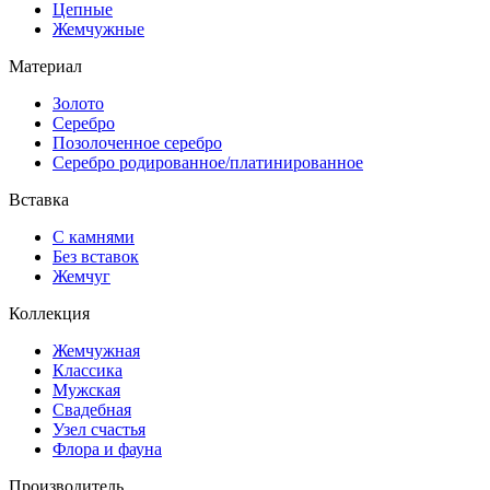
Цепные
Жемчужные
Материал
Золото
Серебро
Позолоченное серебро
Серебро родированное/платинированное
Вставка
С камнями
Без вставок
Жемчуг
Коллекция
Жемчужная
Классика
Мужская
Свадебная
Узел счастья
Флора и фауна
Производитель