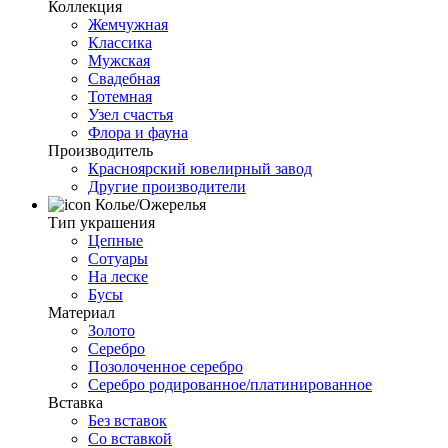
Коллекция
Жемчужная
Классика
Мужская
Свадебная
Тотемная
Узел счастья
Флора и фауна
Производитель
Красноярский ювелирный завод
Другие производители
Колье/Ожерелья
Тип украшения
Цепные
Сотуары
На леске
Бусы
Материал
Золото
Серебро
Позолоченное серебро
Серебро родированное/платинированное
Вставка
Без вставок
Со вставкой