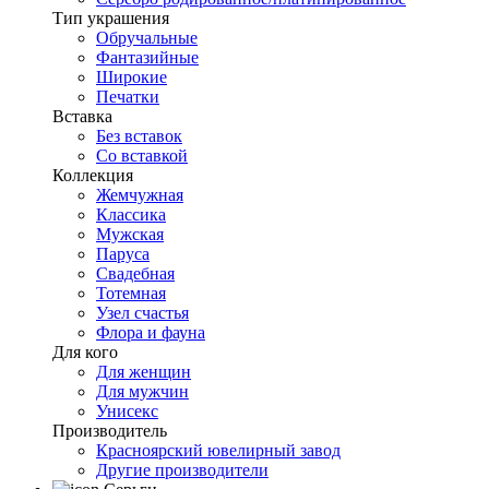
Тип украшения
Обручальные
Фантазийные
Широкие
Печатки
Вставка
Без вставок
Со вставкой
Коллекция
Жемчужная
Классика
Мужская
Паруса
Свадебная
Тотемная
Узел счастья
Флора и фауна
Для кого
Для женщин
Для мужчин
Унисекс
Производитель
Красноярский ювелирный завод
Другие производители