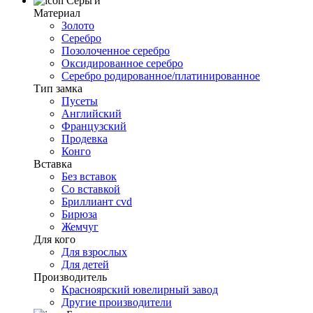
Серьги
Материал
Золото
Серебро
Позолоченное серебро
Оксидированное серебро
Серебро родированное/платинированное
Тип замка
Пусеты
Английский
Французский
Продевка
Конго
Вставка
Без вставок
Со вставкой
Бриллиант cvd
Бирюза
Жемчуг
Для кого
Для взрослых
Для детей
Производитель
Красноярский ювелирный завод
Другие производители