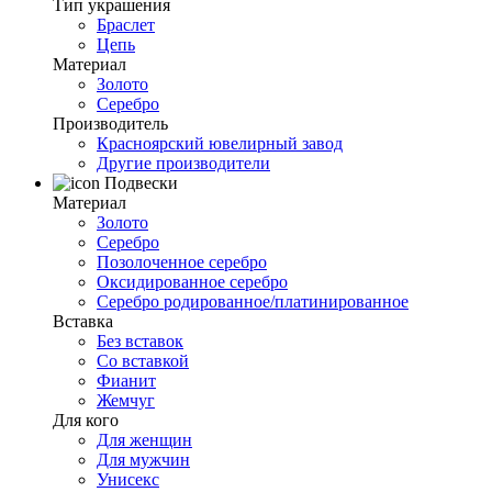
Тип украшения
Браслет
Цепь
Материал
Золото
Серебро
Производитель
Красноярский ювелирный завод
Другие производители
Подвески
Материал
Золото
Серебро
Позолоченное серебро
Оксидированное серебро
Серебро родированное/платинированное
Вставка
Без вставок
Со вставкой
Фианит
Жемчуг
Для кого
Для женщин
Для мужчин
Унисекс