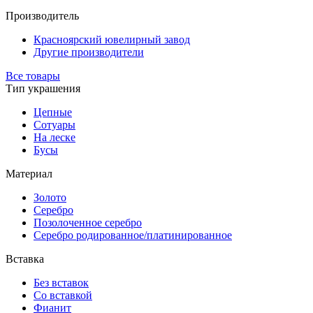
Производитель
Красноярский ювелирный завод
Другие производители
Все товары
Тип украшения
Цепные
Сотуары
На леске
Бусы
Материал
Золото
Серебро
Позолоченное серебро
Серебро родированное/платинированное
Вставка
Без вставок
Со вставкой
Фианит