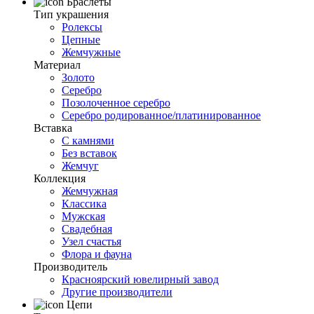
Браслеты
Тип украшения
Ролексы
Цепные
Жемчужные
Материал
Золото
Серебро
Позолоченное серебро
Серебро родированное/платинированное
Вставка
С камнями
Без вставок
Жемчуг
Коллекция
Жемчужная
Классика
Мужская
Свадебная
Узел счастья
Флора и фауна
Производитель
Красноярский ювелирный завод
Другие производители
Цепи