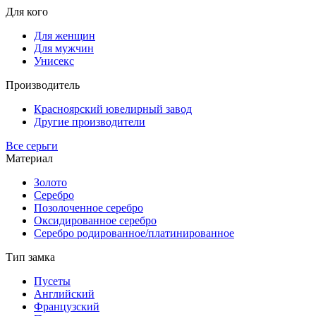
Для кого
Для женщин
Для мужчин
Унисекс
Производитель
Красноярский ювелирный завод
Другие производители
Все серьги
Материал
Золото
Серебро
Позолоченное серебро
Оксидированное серебро
Серебро родированное/платинированное
Тип замка
Пусеты
Английский
Французский