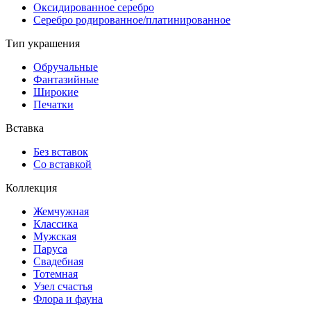
Оксидированное серебро
Серебро родированное/платинированное
Тип украшения
Обручальные
Фантазийные
Широкие
Печатки
Вставка
Без вставок
Со вставкой
Коллекция
Жемчужная
Классика
Мужская
Паруса
Свадебная
Тотемная
Узел счастья
Флора и фауна