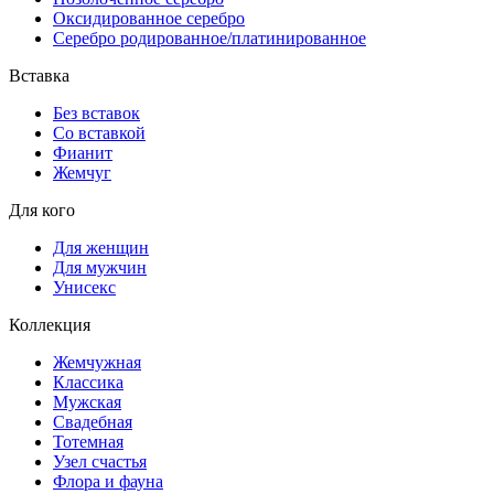
Оксидированное серебро
Серебро родированное/платинированное
Вставка
Без вставок
Со вставкой
Фианит
Жемчуг
Для кого
Для женщин
Для мужчин
Унисекс
Коллекция
Жемчужная
Классика
Мужская
Свадебная
Тотемная
Узел счастья
Флора и фауна