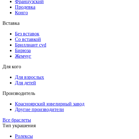
Французский
Продевка
Конго
Вставка
Без вставок
Со вставкой
Бриллиант cvd
Бирюза
Жемчуг
Для кого
Для взрослых
Для детей
Производитель
Красноярский ювелирный завод
Другие производители
Все браслеты
Тип украшения
Ролексы