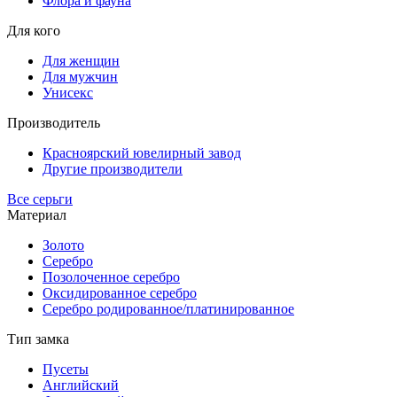
Флора и фауна
Для кого
Для женщин
Для мужчин
Унисекс
Производитель
Красноярский ювелирный завод
Другие производители
Все серьги
Материал
Золото
Серебро
Позолоченное серебро
Оксидированное серебро
Серебро родированное/платинированное
Тип замка
Пусеты
Английский