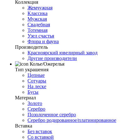
Коллекция
Жемчужная
Классика
Мужская
Свадебная
Тотемная
Узел счастья
Флора и фауна
Производитель
Красноярский ювелирный завод
Другие производители
Колье/Ожерелья
Тип украшения
Цепные
Сотуары
На леске
Бусы
Материал
Золото
Серебро
Позолоченное серебро
Серебро родированное/платинированное
Вставка
Без вставок
Со вставкой