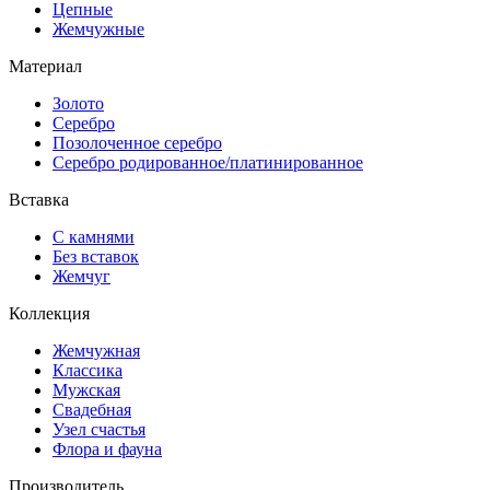
Цепные
Жемчужные
Материал
Золото
Серебро
Позолоченное серебро
Серебро родированное/платинированное
Вставка
С камнями
Без вставок
Жемчуг
Коллекция
Жемчужная
Классика
Мужская
Свадебная
Узел счастья
Флора и фауна
Производитель