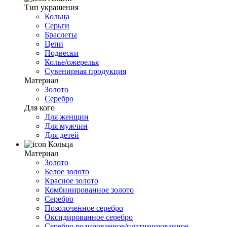
Тип украшения
Кольца
Серьги
Браслеты
Цепи
Подвески
Колье/ожерелья
Сувенирная продукция
Материал
Золото
Серебро
Для кого
Для женщин
Для мужчин
Для детей
Кольца
Материал
Золото
Белое золото
Красное золото
Комбинированное золото
Серебро
Позолоченное серебро
Оксидированное серебро
Серебро родированное/платинированное