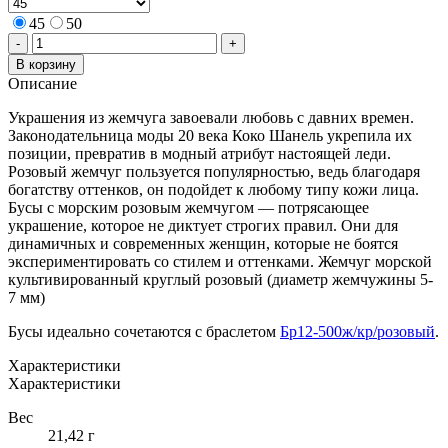
45
50
Количество
-
+
товара
В корзину
БУСЫ
Описание
ИЗ
РОЗОВОГО
Украшения из жемчуга завоевали любовь с давних времен.
ЖЕМЧУГА
Законодательница моды 20 века Коко Шанель укрепила их
С
позиции, превратив в модный атрибут настоящей леди.
ЗОЛОТЫМ
Розовый жемчуг пользуется популярностью, ведь благодаря
ЗАМКОМ
богатству оттенков, он подойдет к любому типу кожи лица.
Бусы с морским розовым жемчугом — потрясающее
украшение, которое не диктует строгих правил. Они для
динамичных и современных женщин, которые не боятся
экспериментировать со стилем и оттенками. Жемчуг морской
культивированный круглый розовый (диаметр жемчужины 5-
7 мм)
Бусы идеально сочетаются с браслетом
Бр12-500ж/кр/розовый
.
Характеристики
Характеристики
Вес
21,42 г