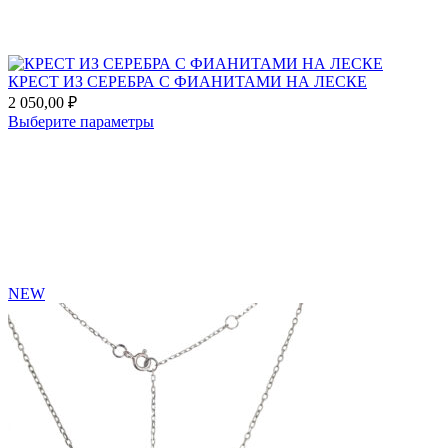
выбрать
на
странице
товара.
КРЕСТ ИЗ СЕРЕБРА С ФИАНИТАМИ НА ЛЕСКЕ
2 050,00
₽
Этот
Выберите параметры
товар
Add
имеет
to
несколько
favorites
вариаций.
Опции
можно
выбрать
на
странице
NEW
товара.