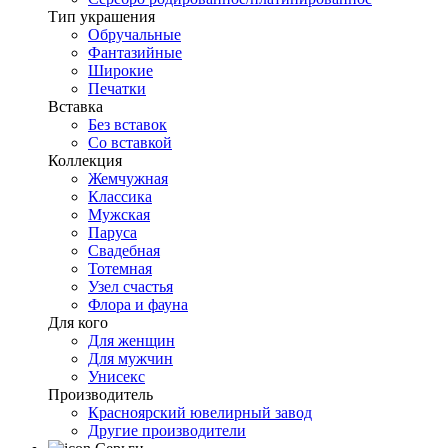
Тип украшения
Обручальные
Фантазийные
Широкие
Печатки
Вставка
Без вставок
Со вставкой
Коллекция
Жемчужная
Классика
Мужская
Паруса
Свадебная
Тотемная
Узел счастья
Флора и фауна
Для кого
Для женщин
Для мужчин
Унисекс
Производитель
Красноярский ювелирный завод
Другие производители