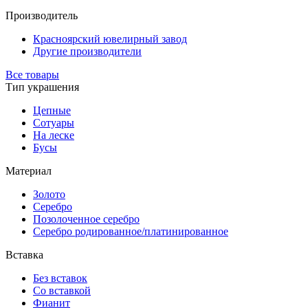
Производитель
Красноярский ювелирный завод
Другие производители
Все товары
Тип украшения
Цепные
Сотуары
На леске
Бусы
Материал
Золото
Серебро
Позолоченное серебро
Серебро родированное/платинированное
Вставка
Без вставок
Со вставкой
Фианит