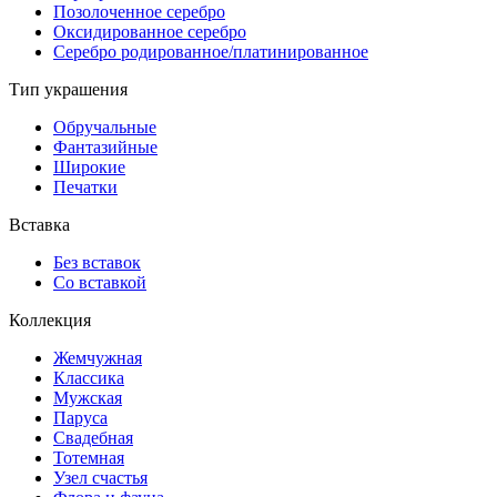
Позолоченное серебро
Оксидированное серебро
Серебро родированное/платинированное
Тип украшения
Обручальные
Фантазийные
Широкие
Печатки
Вставка
Без вставок
Со вставкой
Коллекция
Жемчужная
Классика
Мужская
Паруса
Свадебная
Тотемная
Узел счастья