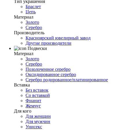
Тип украшения
Браслет
Цепь
Материал
Золото
Серебро
Производитель
Красноярский ювелирный завод
Другие производители
Подвески
Материал
Золото
Серебро
Позолоченное серебро
Оксидированное серебро
Серебро родированное/платинированное
Вставка
Без вставок
Со вставкой
Фианит
Жемчуг
Для кого
Для женщин
Для мужчин
Унисекс