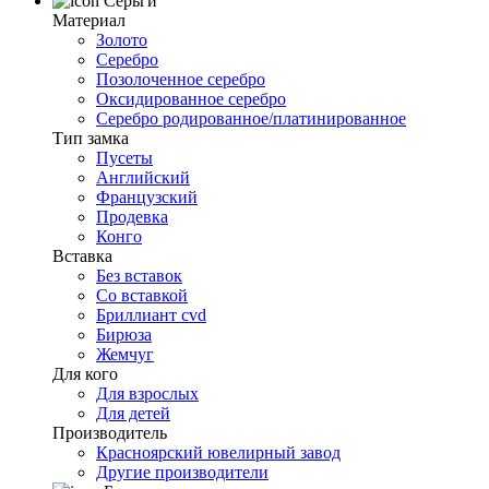
Серьги
Материал
Золото
Серебро
Позолоченное серебро
Оксидированное серебро
Серебро родированное/платинированное
Тип замка
Пусеты
Английский
Французский
Продевка
Конго
Вставка
Без вставок
Со вставкой
Бриллиант cvd
Бирюза
Жемчуг
Для кого
Для взрослых
Для детей
Производитель
Красноярский ювелирный завод
Другие производители