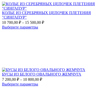
КОЛЬЕ ИЗ СЕРЕБРЯНЫХ ЦЕПОЧЕК ПЛЕТЕНИЯ
"СИНГАПУР"
Диапазон
10 700,00
₽
–
15 500,00
₽
цен:
Этот
Выберите параметры
10
товар
Add
700,00 ₽
имеет
to
несколько
–
favorites
вариаций.
15
Опции
500,00 ₽
можно
выбрать
на
странице
товара.
БУСЫ ИЗ БЕЛОГО ОВАЛЬНОГО ЖЕМЧУГА
Диапазон
7 200,00
₽
–
10 800,00
₽
цен:
Этот
Выберите параметры
7
товар
Add
200,00 ₽
имеет
to
несколько
–
favorites
вариаций.
10
Опции
800,00 ₽
можно