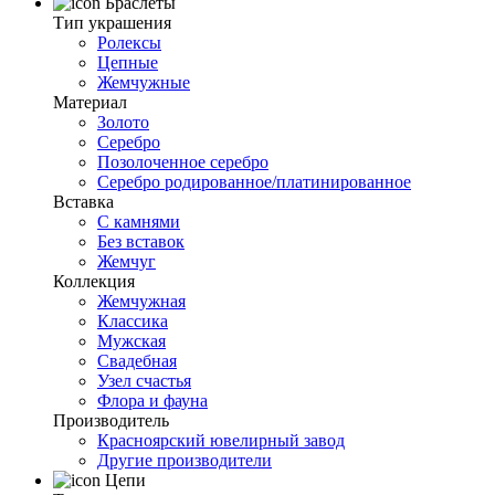
Браслеты
Тип украшения
Ролексы
Цепные
Жемчужные
Материал
Золото
Серебро
Позолоченное серебро
Серебро родированное/платинированное
Вставка
С камнями
Без вставок
Жемчуг
Коллекция
Жемчужная
Классика
Мужская
Свадебная
Узел счастья
Флора и фауна
Производитель
Красноярский ювелирный завод
Другие производители
Цепи