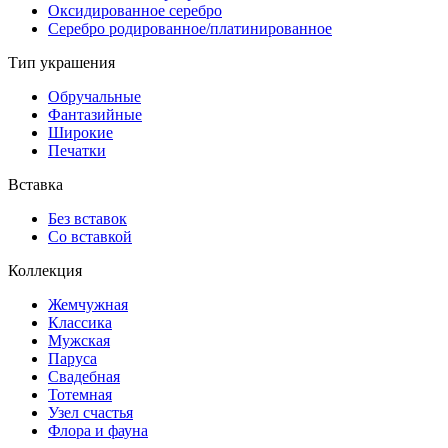
Оксидированное серебро
Серебро родированное/платинированное
Тип украшения
Обручальные
Фантазийные
Широкие
Печатки
Вставка
Без вставок
Со вставкой
Коллекция
Жемчужная
Классика
Мужская
Паруса
Свадебная
Тотемная
Узел счастья
Флора и фауна