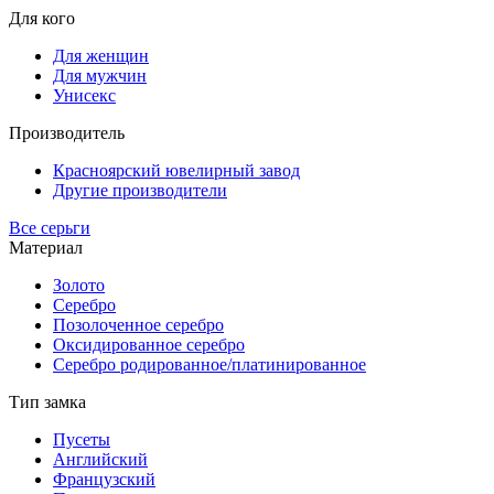
Для кого
Для женщин
Для мужчин
Унисекс
Производитель
Красноярский ювелирный завод
Другие производители
Все серьги
Материал
Золото
Серебро
Позолоченное серебро
Оксидированное серебро
Серебро родированное/платинированное
Тип замка
Пусеты
Английский
Французский