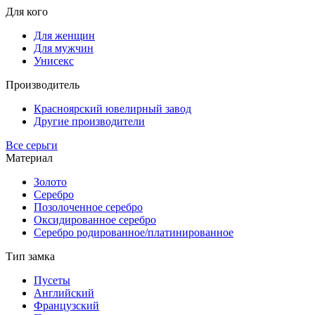
Для кого
Для женщин
Для мужчин
Унисекс
Производитель
Красноярский ювелирный завод
Другие производители
Все серьги
Материал
Золото
Серебро
Позолоченное серебро
Оксидированное серебро
Серебро родированное/платинированное
Тип замка
Пусеты
Английский
Французский