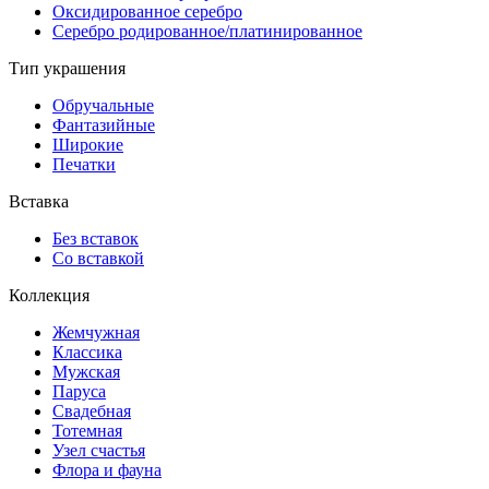
Оксидированное серебро
Серебро родированное/платинированное
Тип украшения
Обручальные
Фантазийные
Широкие
Печатки
Вставка
Без вставок
Со вставкой
Коллекция
Жемчужная
Классика
Мужская
Паруса
Свадебная
Тотемная
Узел счастья
Флора и фауна