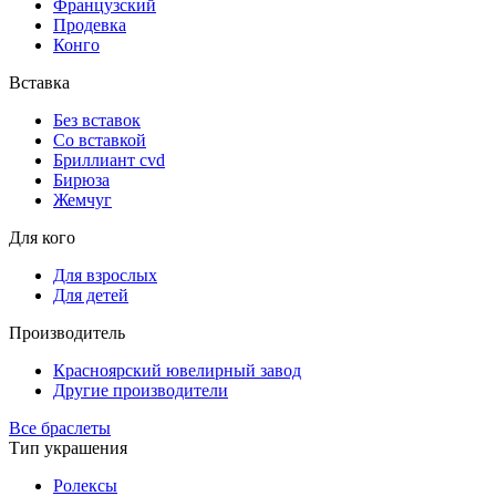
Французский
Продевка
Конго
Вставка
Без вставок
Со вставкой
Бриллиант cvd
Бирюза
Жемчуг
Для кого
Для взрослых
Для детей
Производитель
Красноярский ювелирный завод
Другие производители
Все браслеты
Тип украшения
Ролексы