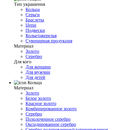
Тип украшения
Кольца
Серьги
Браслеты
Цепи
Подвески
Колье/ожерелья
Сувенирная продукция
Материал
Золото
Серебро
Для кого
Для женщин
Для мужчин
Для детей
Кольца
Материал
Золото
Белое золото
Красное золото
Комбинированное золото
Серебро
Позолоченное серебро
Оксидированное серебро
Серебро родированное/платинированное