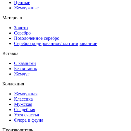
Цепные
Жемчужные
Материал
Золото
Серебро
Позолоченное серебро
Серебро родированное/платинированное
Вставка
С камнями
Без вставок
Жемчуг
Коллекция
Жемчужная
Классика
Мужская
Свадебная
Узел счастья
Флора и фауна
Производитель