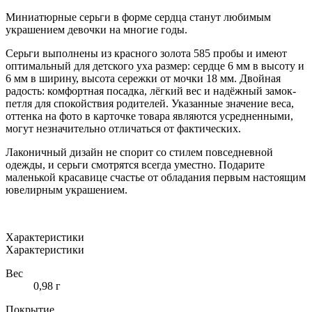
СЕРЬГИ
ИЗ
Миниатюрные серьги в форме сердца станут любимым
ЗОЛОТА
украшением девочки на многие годы.
585
ПРОБЫ
Серьги выполнены из красного золота 585 пробы и имеют
оптимальный для детского уха размер: сердце 6 мм в высоту и
6 мм в ширину, высота сережки от мочки 18 мм. Двойная
радость: комфортная посадка, лёгкий вес и надёжный замок-
петля для спокойствия родителей. Указанные значение веса,
оттенка на фото в карточке товара являются усредненными,
могут незначительно отличаться от фактических.
Лаконичный дизайн не спорит со стилем повседневной
одежды, и серьги смотрятся всегда уместно. Подарите
маленькой красавице счастье от обладания первым настоящим
ювелирным украшением.
Характеристики
Характеристики
Вес
0,98 г
Покрытие