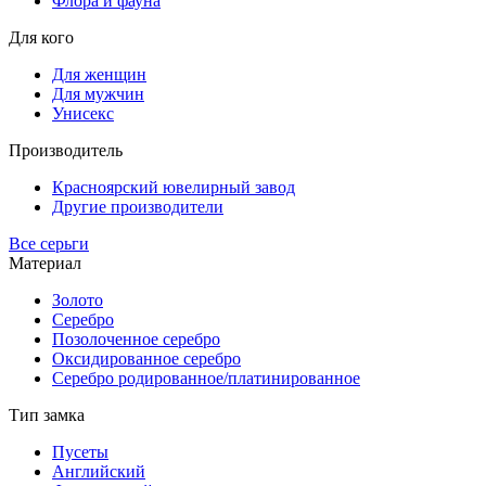
Флора и фауна
Для кого
Для женщин
Для мужчин
Унисекс
Производитель
Красноярский ювелирный завод
Другие производители
Все серьги
Материал
Золото
Серебро
Позолоченное серебро
Оксидированное серебро
Серебро родированное/платинированное
Тип замка
Пусеты
Английский