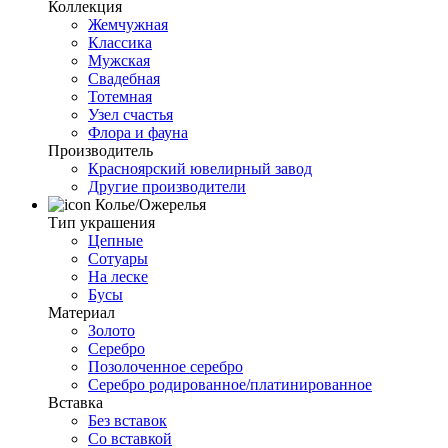
Коллекция
Жемчужная
Классика
Мужская
Свадебная
Тотемная
Узел счастья
Флора и фауна
Производитель
Красноярский ювелирный завод
Другие производители
Колье/Ожерелья
Тип украшения
Цепные
Сотуары
На леске
Бусы
Материал
Золото
Серебро
Позолоченное серебро
Серебро родированное/платинированное
Вставка
Без вставок
Со вставкой