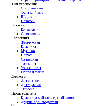
Тип украшения
Обручальные
Фантазийные
Широкие
Печатки
Вставка
Без вставок
Со вставкой
Коллекция
Жемчужная
Классика
Мужская
Паруса
Свадебная
Тотемная
Узел счастья
Флора и фауна
Для кого
Для женщин
Для мужчин
Унисекс
Производитель
Красноярский ювелирный завод
Другие производители