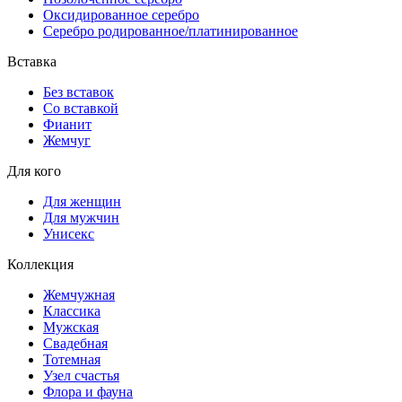
Оксидированное серебро
Серебро родированное/платинированное
Вставка
Без вставок
Со вставкой
Фианит
Жемчуг
Для кого
Для женщин
Для мужчин
Унисекс
Коллекция
Жемчужная
Классика
Мужская
Свадебная
Тотемная
Узел счастья
Флора и фауна