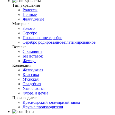
Браслеты
Тип украшения
Ролексы
Цепные
Жемчужные
Материал
Золото
Серебро
Позолоченное серебро
Серебро родированное/платинированное
Вставка
С камнями
Без вставок
Жемчуг
Коллекция
Жемчужная
Классика
Мужская
Свадебная
Узел счастья
Флора и фауна
Производитель
Красноярский ювелирный завод
Другие производители
Цепи