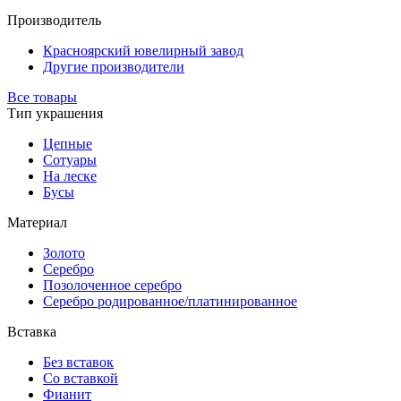
Производитель
Красноярский ювелирный завод
Другие производители
Все товары
Тип украшения
Цепные
Сотуары
На леске
Бусы
Материал
Золото
Серебро
Позолоченное серебро
Серебро родированное/платинированное
Вставка
Без вставок
Со вставкой
Фианит