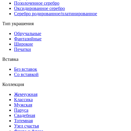
Позолоченное серебро
Оксидированное серебро
Серебро родированное/платинированное
Тип украшения
Обручальные
Фантазийные
Широкие
Печатки
Вставка
Без вставок
Со вставкой
Коллекция
Жемчужная
Классика
Мужская
Паруса
Свадебная
Тотемная
Узел счастья