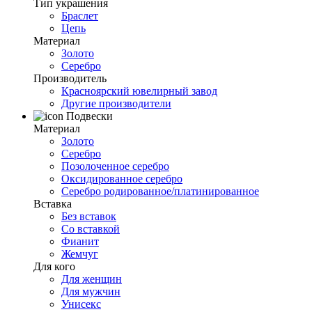
Тип украшения
Браслет
Цепь
Материал
Золото
Серебро
Производитель
Красноярский ювелирный завод
Другие производители
Подвески
Материал
Золото
Серебро
Позолоченное серебро
Оксидированное серебро
Серебро родированное/платинированное
Вставка
Без вставок
Со вставкой
Фианит
Жемчуг
Для кого
Для женщин
Для мужчин
Унисекс