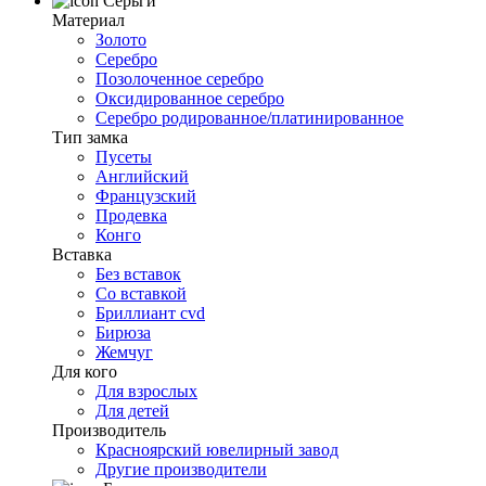
Серьги
Материал
Золото
Серебро
Позолоченное серебро
Оксидированное серебро
Серебро родированное/платинированное
Тип замка
Пусеты
Английский
Французский
Продевка
Конго
Вставка
Без вставок
Со вставкой
Бриллиант cvd
Бирюза
Жемчуг
Для кого
Для взрослых
Для детей
Производитель
Красноярский ювелирный завод
Другие производители