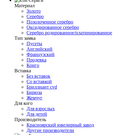
Серьги
Материал
Золото
Серебро
Позолоченное серебро
Оксидированное серебро
Серебро родированное/платинированное
Тип замка
Пусеты
Английский
Французский
Продевка
Конго
Вставка
Без вставок
Со вставкой
Бриллиант cvd
Бирюза
Жемчуг
Для кого
Для взрослых
Для детей
Производитель
Красноярский ювелирный завод
Другие производители