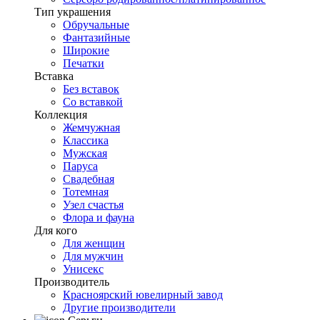
Тип украшения
Обручальные
Фантазийные
Широкие
Печатки
Вставка
Без вставок
Со вставкой
Коллекция
Жемчужная
Классика
Мужская
Паруса
Свадебная
Тотемная
Узел счастья
Флора и фауна
Для кого
Для женщин
Для мужчин
Унисекс
Производитель
Красноярский ювелирный завод
Другие производители