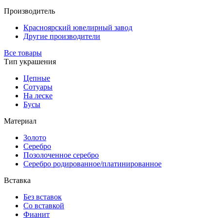
Производитель
Красноярский ювелирный завод
Другие производители
Все товары
Тип украшения
Цепные
Сотуары
На леске
Бусы
Материал
Золото
Серебро
Позолоченное серебро
Серебро родированное/платинированное
Вставка
Без вставок
Со вставкой
Фианит