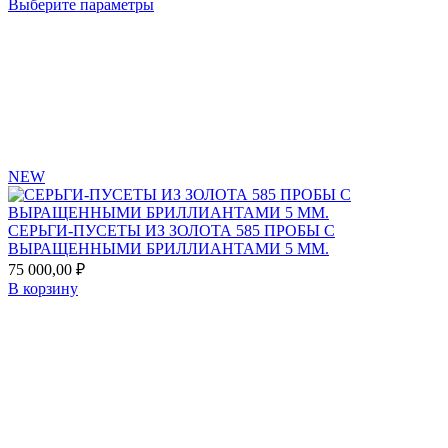
Этот
Выберите параметры
49
товар
Add
600,00 ₽
имеет
to
несколько
–
favorites
вариаций.
50
Опции
000,00 ₽
можно
выбрать
на
странице
NEW
товара.
СЕРЬГИ-ПУСЕТЫ ИЗ ЗОЛОТА 585 ПРОБЫ С
ВЫРАЩЕННЫМИ БРИЛЛИАНТАМИ 5 ММ.
75 000,00
₽
В корзину
Add
to
favorites