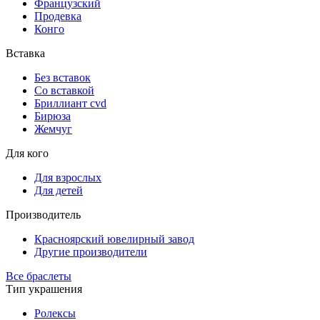
Французский
Продевка
Конго
Вставка
Без вставок
Со вставкой
Бриллиант cvd
Бирюза
Жемчуг
Для кого
Для взрослых
Для детей
Производитель
Красноярский ювелирный завод
Другие производители
Все браслеты
Тип украшения
Ролексы