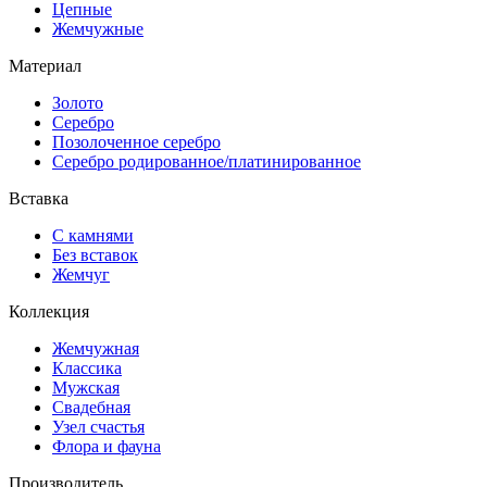
Цепные
Жемчужные
Материал
Золото
Серебро
Позолоченное серебро
Серебро родированное/платинированное
Вставка
С камнями
Без вставок
Жемчуг
Коллекция
Жемчужная
Классика
Мужская
Свадебная
Узел счастья
Флора и фауна
Производитель