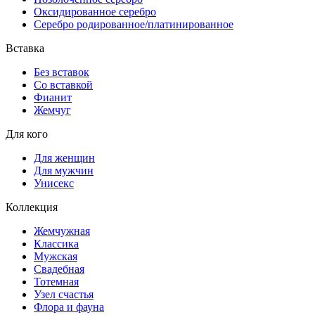
Оксидированное серебро
Серебро родированное/платинированное
Вставка
Без вставок
Со вставкой
Фианит
Жемчуг
Для кого
Для женщин
Для мужчин
Унисекс
Коллекция
Жемчужная
Классика
Мужская
Свадебная
Тотемная
Узел счастья
Флора и фауна