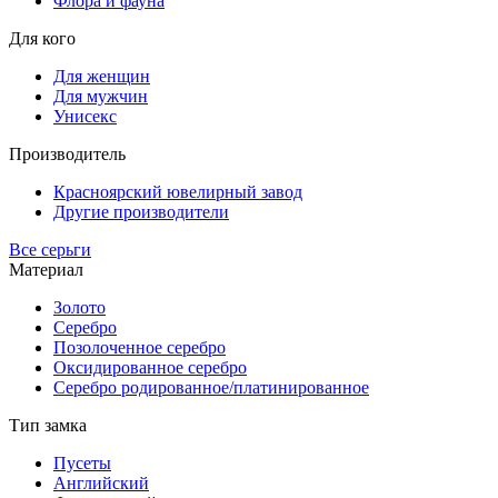
Флора и фауна
Для кого
Для женщин
Для мужчин
Унисекс
Производитель
Красноярский ювелирный завод
Другие производители
Все серьги
Материал
Золото
Серебро
Позолоченное серебро
Оксидированное серебро
Серебро родированное/платинированное
Тип замка
Пусеты
Английский