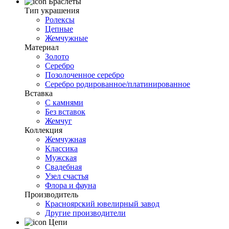
Браслеты
Тип украшения
Ролексы
Цепные
Жемчужные
Материал
Золото
Серебро
Позолоченное серебро
Серебро родированное/платинированное
Вставка
С камнями
Без вставок
Жемчуг
Коллекция
Жемчужная
Классика
Мужская
Свадебная
Узел счастья
Флора и фауна
Производитель
Красноярский ювелирный завод
Другие производители
Цепи