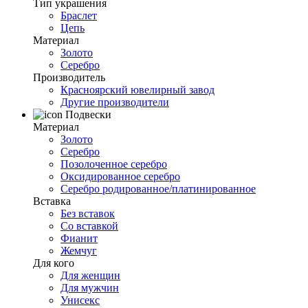
Тип украшения
Браслет
Цепь
Материал
Золото
Серебро
Производитель
Красноярский ювелирный завод
Другие производители
Подвески
Материал
Золото
Серебро
Позолоченное серебро
Оксидированное серебро
Серебро родированное/платинированное
Вставка
Без вставок
Со вставкой
Фианит
Жемчуг
Для кого
Для женщин
Для мужчин
Унисекс