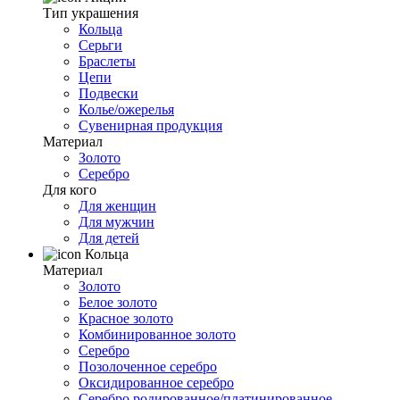
Тип украшения
Кольца
Серьги
Браслеты
Цепи
Подвески
Колье/ожерелья
Сувенирная продукция
Материал
Золото
Серебро
Для кого
Для женщин
Для мужчин
Для детей
Кольца
Материал
Золото
Белое золото
Красное золото
Комбинированное золото
Серебро
Позолоченное серебро
Оксидированное серебро
Серебро родированное/платинированное