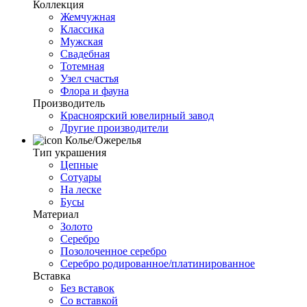
Коллекция
Жемчужная
Классика
Мужская
Свадебная
Тотемная
Узел счастья
Флора и фауна
Производитель
Красноярский ювелирный завод
Другие производители
Колье/Ожерелья
Тип украшения
Цепные
Сотуары
На леске
Бусы
Материал
Золото
Серебро
Позолоченное серебро
Серебро родированное/платинированное
Вставка
Без вставок
Со вставкой