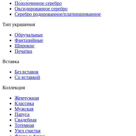
Позолоченное серебро
Оксидированное серебро
Серебро родированное/платинированное
Тип украшения
Обручальные
Фантазийные
Широкие
Печатки
Вставка
Без вставок
Со вставкой
Коллекция
Жемчужная
Классика
Мужская
Паруса
Свадебная
Тотемная
Узел счастья