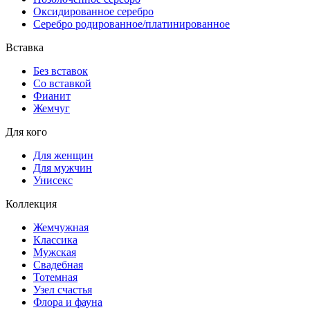
Оксидированное серебро
Серебро родированное/платинированное
Вставка
Без вставок
Со вставкой
Фианит
Жемчуг
Для кого
Для женщин
Для мужчин
Унисекс
Коллекция
Жемчужная
Классика
Мужская
Свадебная
Тотемная
Узел счастья
Флора и фауна