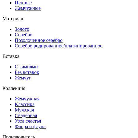
Цепные
Жемчужные
Материал
Золото
Серебро
Позолоченное серебро
Серебро родированное/платинированное
Вставка
С камнями
Без вставок
Жемчуг
Коллекция
Жемчужная
Классика
Мужская
Свадебная
Узел счастья
Флора и фауна
Производитель