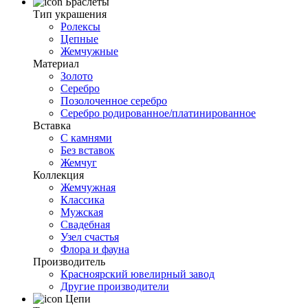
Браслеты
Тип украшения
Ролексы
Цепные
Жемчужные
Материал
Золото
Серебро
Позолоченное серебро
Серебро родированное/платинированное
Вставка
С камнями
Без вставок
Жемчуг
Коллекция
Жемчужная
Классика
Мужская
Свадебная
Узел счастья
Флора и фауна
Производитель
Красноярский ювелирный завод
Другие производители
Цепи