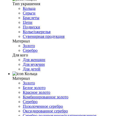
Тип украшения
Кольца
Серьги
Браслеты
Цепи
Подвески
Колье/ожерелья
Сувенирная продукция
Материал
Золото
Серебро
Для кого
Для женщин
Для мужчин
Для детей
Кольца
Материал
Золото
Белое золото
Красное золото
Комбинированное золото
Серебро
Позолоченное серебро
Оксидированное серебро
Серебро родированное/платинированное