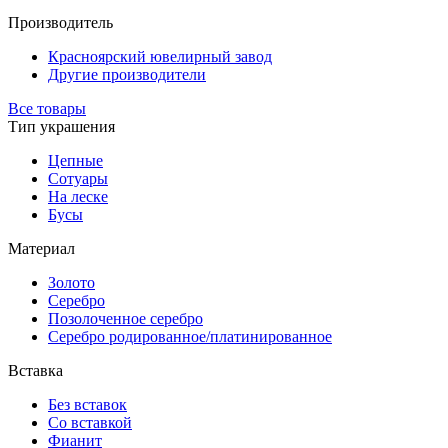
Производитель
Красноярский ювелирный завод
Другие производители
Все товары
Тип украшения
Цепные
Сотуары
На леске
Бусы
Материал
Золото
Серебро
Позолоченное серебро
Серебро родированное/платинированное
Вставка
Без вставок
Со вставкой
Фианит