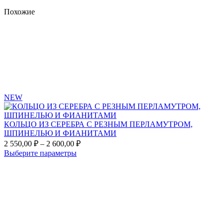
Похожие
Add
to
favorites
NEW
КОЛЬЦО ИЗ СЕРЕБРА С РЕЗНЫМ ПЕРЛАМУТРОМ,
ШПИНЕЛЬЮ И ФИАНИТАМИ
Диапазон
2 550,00
₽
–
2 600,00
₽
цен:
Этот
Выберите параметры
2
товар
Add
550,00 ₽
имеет
to
несколько
–
favorites
вариаций.
2
Опции
600,00 ₽
можно
выбрать