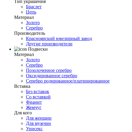
Тип украшения
Браслет
Цепь
Материал
Золото
Серебро
Производитель
Красноярский ювелирный завод
Другие производители
Подвески
Материал
Золото
Серебро
Позолоченное серебро
Оксидированное серебро
Серебро родированное/платинированное
Вставка
Без вставок
Со вставкой
Фианит
Жемчуг
Для кого
Для женщин
Для мужчин
Унисекс