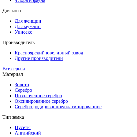
Флора и фауна
Для кого
Для женщин
Для мужчин
Унисекс
Производитель
Красноярский ювелирный завод
Другие производители
Все серьги
Материал
Золото
Серебро
Позолоченное серебро
Оксидированное серебро
Серебро родированное/платинированное
Тип замка
Пусеты
Английский