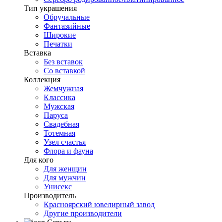
Тип украшения
Обручальные
Фантазийные
Широкие
Печатки
Вставка
Без вставок
Со вставкой
Коллекция
Жемчужная
Классика
Мужская
Паруса
Свадебная
Тотемная
Узел счастья
Флора и фауна
Для кого
Для женщин
Для мужчин
Унисекс
Производитель
Красноярский ювелирный завод
Другие производители