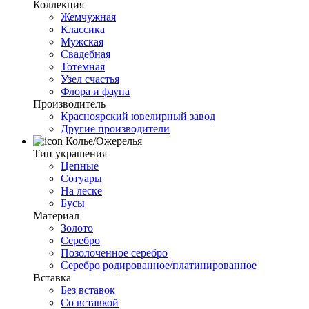
Коллекция
Жемчужная
Классика
Мужская
Свадебная
Тотемная
Узел счастья
Флора и фауна
Производитель
Красноярский ювелирный завод
Другие производители
Колье/Ожерелья
Тип украшения
Цепные
Сотуары
На леске
Бусы
Материал
Золото
Серебро
Позолоченное серебро
Серебро родированное/платинированное
Вставка
Без вставок
Со вставкой