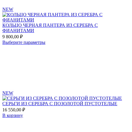
на
странице
NEW
товара.
КОЛЬЦО ЧЕРНАЯ ПАНТЕРА ИЗ СЕРЕБРА С
ФИАНИТАМИ
9 800,00
₽
Этот
Выберите параметры
товар
Add
имеет
to
несколько
favorites
вариаций.
Опции
можно
выбрать
на
странице
NEW
товара.
СЕРЬГИ ИЗ СЕРЕБРА С ПОЗОЛОТОЙ ПУСТОТЕЛЫЕ
16 550,00
₽
В корзину
Add
to
favorites