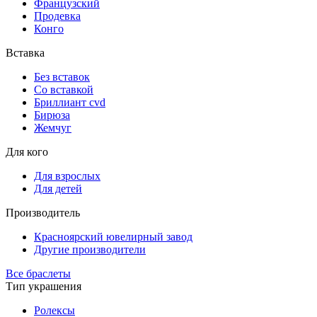
Французский
Продевка
Конго
Вставка
Без вставок
Со вставкой
Бриллиант cvd
Бирюза
Жемчуг
Для кого
Для взрослых
Для детей
Производитель
Красноярский ювелирный завод
Другие производители
Все браслеты
Тип украшения
Ролексы