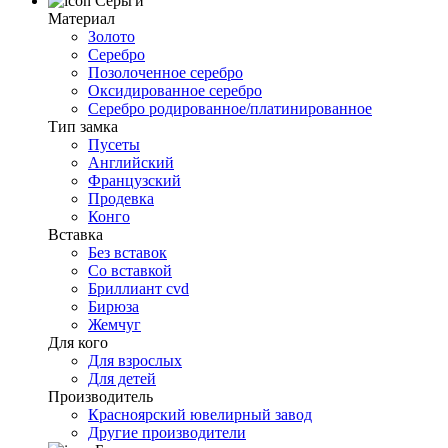
Серьги
Материал
Золото
Серебро
Позолоченное серебро
Оксидированное серебро
Серебро родированное/платинированное
Тип замка
Пусеты
Английский
Французский
Продевка
Конго
Вставка
Без вставок
Со вставкой
Бриллиант cvd
Бирюза
Жемчуг
Для кого
Для взрослых
Для детей
Производитель
Красноярский ювелирный завод
Другие производители