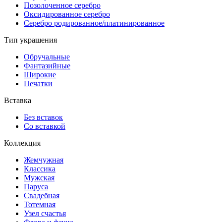
Позолоченное серебро
Оксидированное серебро
Серебро родированное/платинированное
Тип украшения
Обручальные
Фантазийные
Широкие
Печатки
Вставка
Без вставок
Со вставкой
Коллекция
Жемчужная
Классика
Мужская
Паруса
Свадебная
Тотемная
Узел счастья