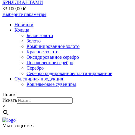
БРИЛЛИАНТАМИ
33 100,00
₽
Этот
Выберите параметры
товар
Новинки
имеет
Кольца
несколько
Белое золото
вариаций.
Золото
Опции
Комбинированное золото
можно
Красное золото
выбрать
Оксидированное серебро
на
Позолоченное серебро
странице
Серебро
товара.
Серебро родированное/платинированное
Сувенирная продукция
Кошельковые сувениры
Поиск
Искать
×
Мы в соцсетях: