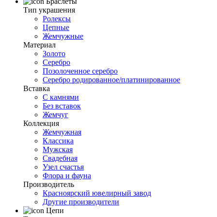
Браслеты
Тип украшения
Ролексы
Цепные
Жемчужные
Материал
Золото
Серебро
Позолоченное серебро
Серебро родированное/платинированное
Вставка
С камнями
Без вставок
Жемчуг
Коллекция
Жемчужная
Классика
Мужская
Свадебная
Узел счастья
Флора и фауна
Производитель
Красноярский ювелирный завод
Другие производители
Цепи