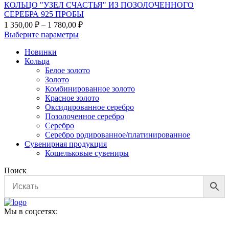
КОЛЬЦО "УЗЕЛ СЧАСТЬЯ" ИЗ ПОЗОЛОЧЕННОГО
СЕРЕБРА 925 ПРОБЫ
Диапазон
1 350,00
₽
–
1 780,00
₽
цен:
Этот
Выберите параметры
1
товар
Новинки
350,00 ₽
имеет
Кольца
несколько
–
Белое золото
вариаций.
1
Золото
Опции
780,00 ₽
Комбинированное золото
можно
Красное золото
выбрать
Оксидированное серебро
на
Позолоченное серебро
странице
Серебро
товара.
Серебро родированное/платинированное
Сувенирная продукция
Кошельковые сувениры
Поиск
Мы в соцсетях: