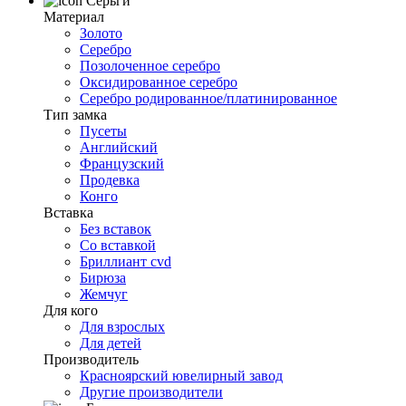
Серьги
Материал
Золото
Серебро
Позолоченное серебро
Оксидированное серебро
Серебро родированное/платинированное
Тип замка
Пусеты
Английский
Французский
Продевка
Конго
Вставка
Без вставок
Со вставкой
Бриллиант cvd
Бирюза
Жемчуг
Для кого
Для взрослых
Для детей
Производитель
Красноярский ювелирный завод
Другие производители