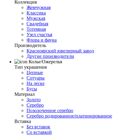
Коллекция
Жемчужная
Классика
Мужская
Свадебная
Тотемная
Узел счастья
Флора и фауна
Производитель
Красноярский ювелирный завод
Другие производители
Колье/Ожерелья
Тип украшения
Цепные
Сотуары
На леске
Бусы
Материал
Золото
Серебро
Позолоченное серебро
Серебро родированное/платинированное
Вставка
Без вставок
Со вставкой