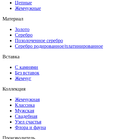
Цепные
Жемчужные
Материал
Золото
Серебро
Позолоченное серебро
Серебро родированное/платинированное
Вставка
С камнями
Без вставок
Жемчуг
Коллекция
Жемчужная
Классика
Мужская
Свадебная
Узел счастья
Флора и фауна
Производитель