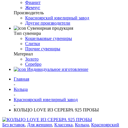
Фианит
Жемчуг
Производитель
Красноярский ювелирный завод
Другие производители
Сувенирная продукция
Тип сувенира
Кошельковые сувениры
Слитки
Прочие сувениры
Материал
Золото
Серебро
Индивидуальное изготовление
Главная
-
Кольца
-
Красноярский ювелирный завод
-
КОЛЬЦО LOVE ИЗ СЕРЕБРА 925 ПРОБЫ
Без вставок
,
Для женщин
,
Классика
,
Кольца
,
Красноярский