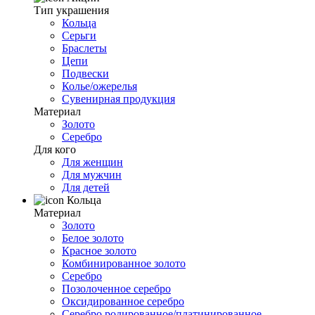
Тип украшения
Кольца
Серьги
Браслеты
Цепи
Подвески
Колье/ожерелья
Сувенирная продукция
Материал
Золото
Серебро
Для кого
Для женщин
Для мужчин
Для детей
Кольца
Материал
Золото
Белое золото
Красное золото
Комбинированное золото
Серебро
Позолоченное серебро
Оксидированное серебро
Серебро родированное/платинированное