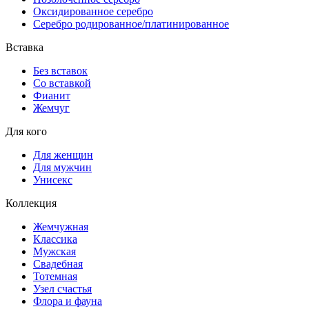
Оксидированное серебро
Серебро родированное/платинированное
Вставка
Без вставок
Со вставкой
Фианит
Жемчуг
Для кого
Для женщин
Для мужчин
Унисекс
Коллекция
Жемчужная
Классика
Мужская
Свадебная
Тотемная
Узел счастья
Флора и фауна