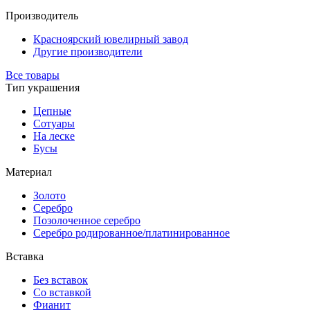
Производитель
Красноярский ювелирный завод
Другие производители
Все товары
Тип украшения
Цепные
Сотуары
На леске
Бусы
Материал
Золото
Серебро
Позолоченное серебро
Серебро родированное/платинированное
Вставка
Без вставок
Со вставкой
Фианит