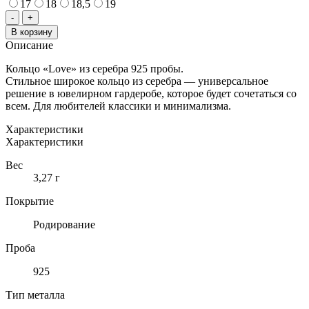
17
18
18,5
19
Количество
-
+
товара
В корзину
КОЛЬЦО
Описание
LOVE
ИЗ
Кольцо «Love» из серебра 925 пробы.
СЕРЕБРА
Стильное широкое кольцо из серебра — универсальное
925
решение в ювелирном гардеробе, которое будет сочетаться со
ПРОБЫ
всем. Для любителей классики и минимализма.
Характеристики
Характеристики
Вес
3,27 г
Покрытие
Родирование
Проба
925
Тип металла