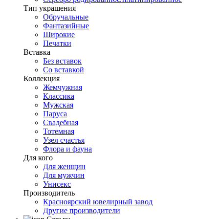
Тип украшения
Обручальные
Фантазийные
Широкие
Печатки
Вставка
Без вставок
Со вставкой
Коллекция
Жемчужная
Классика
Мужская
Паруса
Свадебная
Тотемная
Узел счастья
Флора и фауна
Для кого
Для женщин
Для мужчин
Унисекс
Производитель
Красноярский ювелирный завод
Другие производители