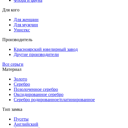
Флора и фауна
Для кого
Для женщин
Для мужчин
Унисекс
Производитель
Красноярский ювелирный завод
Другие производители
Все серьги
Материал
Золото
Серебро
Позолоченное серебро
Оксидированное серебро
Серебро родированное/платинированное
Тип замка
Пусеты
Английский