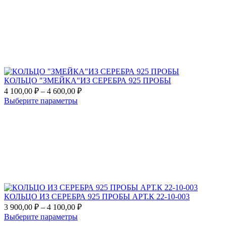
300,00 ₽
имеет
to
несколько
–
favorites
вариаций.
1
Опции
450,00 ₽
можно
выбрать
на
странице
товара.
КОЛЬЦО "ЗМЕЙКА"ИЗ СЕРЕБРА 925 ПРОБЫ
Диапазон
4 100,00
₽
–
4 600,00
₽
цен:
Этот
Выберите параметры
4
товар
Add
100,00 ₽
имеет
to
несколько
–
favorites
вариаций.
4
Опции
600,00 ₽
можно
выбрать
на
странице
товара.
КОЛЬЦО ИЗ СЕРЕБРА 925 ПРОБЫ АРТ.К 22-10-003
Диапазон
3 900,00
₽
–
4 100,00
₽
цен:
Этот
Выберите параметры
3
товар
Add