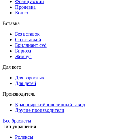
Французский
Продевка
Конго
Вставка
Без вставок
Со вставкой
Бриллиант cvd
Бирюза
Жемчуг
Для кого
Для взрослых
Для детей
Производитель
Красноярский ювелирный завод
Другие производители
Все браслеты
Тип украшения
Ролексы