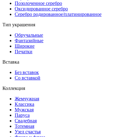
Позолоченное серебро
Оксидированное серебро
Серебро родированное/платинированное
Тип украшения
Обручальные
Фантазийные
Широкие
Печатки
Вставка
Без вставок
Со вставкой
Коллекция
Жемчужная
Классика
Мужская
Паруса
Свадебная
Тотемная
Узел счастья