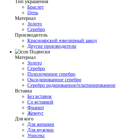
Тип украшения
Браслет
Цепь
Материал
Золото
Серебро
Производитель
Красноярский ювелирный завод
Другие производители
Подвески
Материал
Золото
Серебро
Позолоченное серебро
Оксидированное серебро
Серебро родированное/платинированное
Вставка
Без вставок
Со вставкой
Фианит
Жемчуг
Для кого
Для женщин
Для мужчин
Унисекс