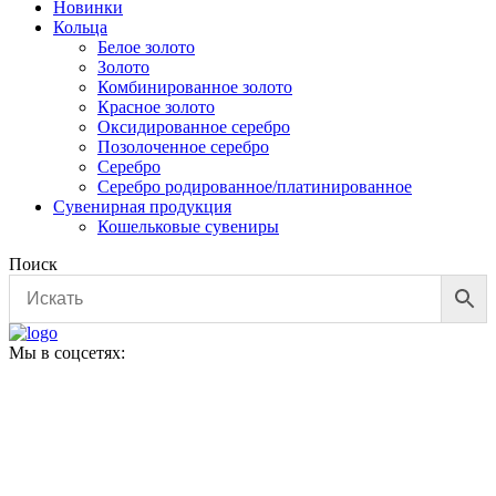
Новинки
имеет
Кольца
несколько
Белое золото
вариаций.
Золото
Опции
Комбинированное золото
можно
Красное золото
выбрать
Оксидированное серебро
на
Позолоченное серебро
странице
Серебро
товара.
Серебро родированное/платинированное
Сувенирная продукция
Кошельковые сувениры
Поиск
Мы в соцсетях: