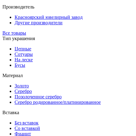
Производитель
Красноярский ювелирный завод
Другие производители
Все товары
Тип украшения
Цепные
Сотуары
На леске
Бусы
Материал
Золото
Серебро
Позолоченное серебро
Серебро родированное/платинированное
Вставка
Без вставок
Со вставкой
Фианит