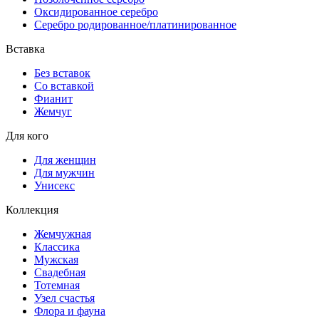
Оксидированное серебро
Серебро родированное/платинированное
Вставка
Без вставок
Со вставкой
Фианит
Жемчуг
Для кого
Для женщин
Для мужчин
Унисекс
Коллекция
Жемчужная
Классика
Мужская
Свадебная
Тотемная
Узел счастья
Флора и фауна