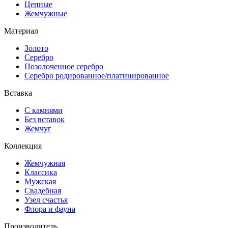
Цепные
Жемчужные
Материал
Золото
Серебро
Позолоченное серебро
Серебро родированное/платинированное
Вставка
С камнями
Без вставок
Жемчуг
Коллекция
Жемчужная
Классика
Мужская
Свадебная
Узел счастья
Флора и фауна
Производитель