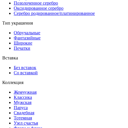
Позолоченное серебро
Оксидированное серебро
Серебро родированное/платинированное
Тип украшения
Обручальные
Фантазийные
Широкие
Печатки
Вставка
Без вставок
Со вставкой
Коллекция
Жемчужная
Классика
Мужская
Паруса
Свадебная
Тотемная
Узел счастья