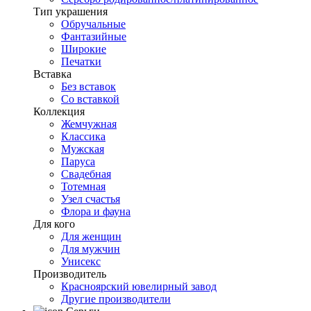
Тип украшения
Обручальные
Фантазийные
Широкие
Печатки
Вставка
Без вставок
Со вставкой
Коллекция
Жемчужная
Классика
Мужская
Паруса
Свадебная
Тотемная
Узел счастья
Флора и фауна
Для кого
Для женщин
Для мужчин
Унисекс
Производитель
Красноярский ювелирный завод
Другие производители