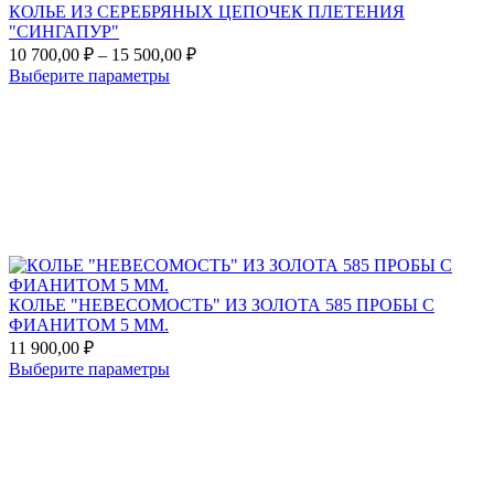
КОЛЬЕ ИЗ СЕРЕБРЯНЫХ ЦЕПОЧЕК ПЛЕТЕНИЯ
"СИНГАПУР"
Диапазон
10 700,00
₽
–
15 500,00
₽
цен:
Этот
Выберите параметры
10
товар
Add
700,00 ₽
имеет
to
несколько
–
favorites
вариаций.
15
Опции
500,00 ₽
можно
выбрать
на
странице
товара.
КОЛЬЕ "НЕВЕСОМОСТЬ" ИЗ ЗОЛОТА 585 ПРОБЫ С
ФИАНИТОМ 5 ММ.
11 900,00
₽
Этот
Выберите параметры
товар
Add
имеет
to
несколько
favorites
вариаций.
Опции
можно