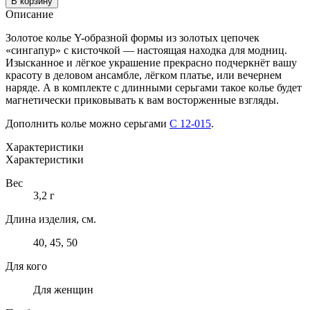
В корзину
КОЛЬЕ
Описание
ИЗ
ЗОЛОТА
Золотое колье Y-образной формы из золотых цепочек
«сингапур» с кисточкой — настоящая находка для модниц.
Изысканное и лёгкое украшение прекрасно подчеркнёт вашу
красоту в деловом ансамбле, лёгком платье, или вечернем
наряде. А в комплекте с длинными серьгами такое колье будет
магнетически приковывать к вам восторженные взгляды.
Дополнить колье можно серьгами
С 12-015
.
Характеристики
Характеристики
Вес
3,2 г
Длина изделия, см.
40, 45, 50
Для кого
Для женщин