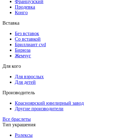
Французский
Продевка
Конго
Вставка
Без вставок
Со вставкой
Бриллиант cvd
Бирюза
Жемчуг
Для кого
Для взрослых
Для детей
Производитель
Красноярский ювелирный завод
Другие производители
Все браслеты
Тип украшения
Ролексы