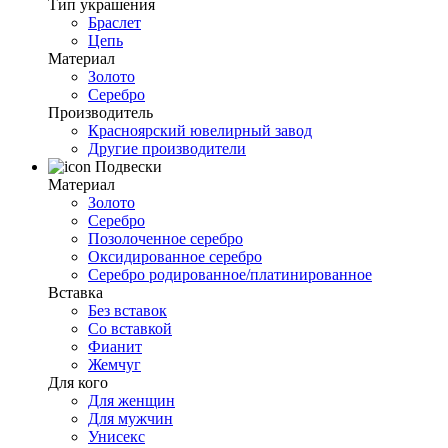
Тип украшения
Браслет
Цепь
Материал
Золото
Серебро
Производитель
Красноярский ювелирный завод
Другие производители
Подвески
Материал
Золото
Серебро
Позолоченное серебро
Оксидированное серебро
Серебро родированное/платинированное
Вставка
Без вставок
Со вставкой
Фианит
Жемчуг
Для кого
Для женщин
Для мужчин
Унисекс