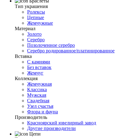
Браслеты
Тип украшения
Ролексы
Цепные
Жемчужные
Материал
Золото
Серебро
Позолоченное серебро
Серебро родированное/платинированное
Вставка
С камнями
Без вставок
Жемчуг
Коллекция
Жемчужная
Классика
Мужская
Свадебная
Узел счастья
Флора и фауна
Производитель
Красноярский ювелирный завод
Другие производители
Цепи