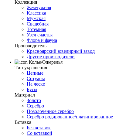
Коллекция
Жемчужная
Классика
Мужская
Свадебная
Тотемная
Узел счастья
Флора и фауна
Производитель
Красноярский ювелирный завод
Другие производители
Колье/Ожерелья
Тип украшения
Цепные
Сотуары
На леске
Бусы
Материал
Золото
Серебро
Позолоченное серебро
Серебро родированное/платинированное
Вставка
Без вставок
Со вставкой