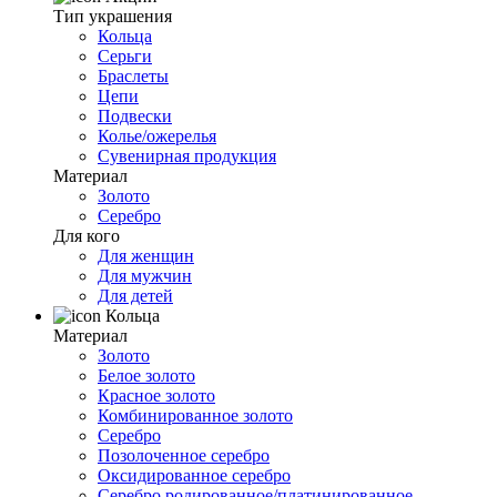
Тип украшения
Кольца
Серьги
Браслеты
Цепи
Подвески
Колье/ожерелья
Сувенирная продукция
Материал
Золото
Серебро
Для кого
Для женщин
Для мужчин
Для детей
Кольца
Материал
Золото
Белое золото
Красное золото
Комбинированное золото
Серебро
Позолоченное серебро
Оксидированное серебро
Серебро родированное/платинированное