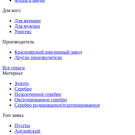
Флора и фауна
Для кого
Для женщин
Для мужчин
Унисекс
Производитель
Красноярский ювелирный завод
Другие производители
Все серьги
Материал
Золото
Серебро
Позолоченное серебро
Оксидированное серебро
Серебро родированное/платинированное
Тип замка
Пусеты
Английский