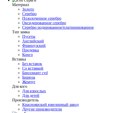
Серьги
Материал
Золото
Серебро
Позолоченное серебро
Оксидированное серебро
Серебро родированное/платинированное
Тип замка
Пусеты
Английский
Французский
Продевка
Конго
Вставка
Без вставок
Со вставкой
Бриллиант cvd
Бирюза
Жемчуг
Для кого
Для взрослых
Для детей
Производитель
Красноярский ювелирный завод
Другие производители