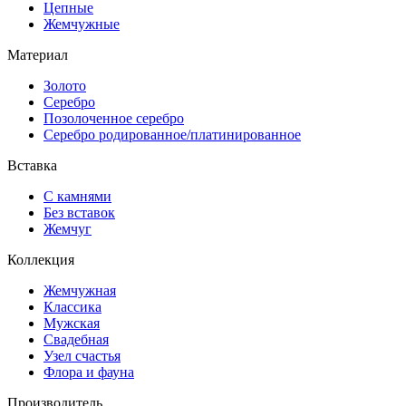
Цепные
Жемчужные
Материал
Золото
Серебро
Позолоченное серебро
Серебро родированное/платинированное
Вставка
С камнями
Без вставок
Жемчуг
Коллекция
Жемчужная
Классика
Мужская
Свадебная
Узел счастья
Флора и фауна
Производитель