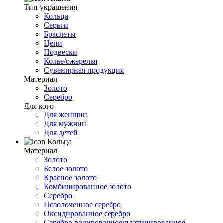
Тип украшения
Кольца
Серьги
Браслеты
Цепи
Подвески
Колье/ожерелья
Сувенирная продукция
Материал
Золото
Серебро
Для кого
Для женщин
Для мужчин
Для детей
Кольца
Материал
Золото
Белое золото
Красное золото
Комбинированное золото
Серебро
Позолоченное серебро
Оксидированное серебро
Серебро родированное/платинированное