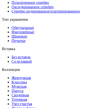
Позолоченное серебро
Оксидированное серебро
Серебро родированное/платинированное
Тип украшения
Обручальные
Фантазийные
Широкие
Печатки
Вставка
Без вставок
Со вставкой
Коллекция
Жемчужная
Классика
Мужская
Паруса
Свадебная
Тотемная
Узел счастья