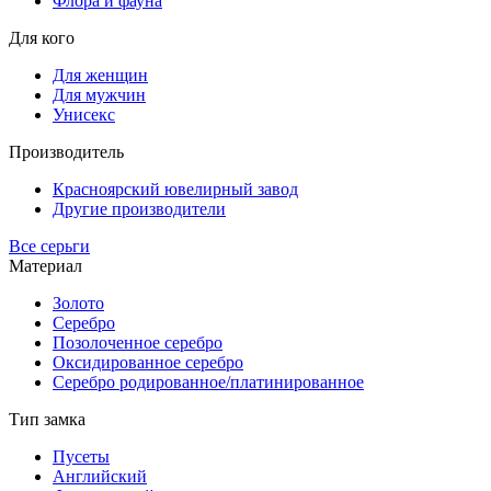
Флора и фауна
Для кого
Для женщин
Для мужчин
Унисекс
Производитель
Красноярский ювелирный завод
Другие производители
Все серьги
Материал
Золото
Серебро
Позолоченное серебро
Оксидированное серебро
Серебро родированное/платинированное
Тип замка
Пусеты
Английский