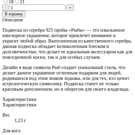
18
21
Количество
-
+
товара
В корзину
ПОДВЕСКА
Описание
ИЗ
СЕРЕБРА
Подвеска из серебра 925 пробы «Рыбы» — это изысканное
925
ювелирное украшение, которое привлечет внимание и
ПРОБЫ
украсит любой образ. Выполненная из качественного серебра,
«РЫБЫ»
данная подвеска обладает великолепным блеском и
долговечностью, что делает ее идеальным аксессуаром как для
повседневной носки, так и для особых случаев.
Дизайн в виде символа Рыб создает уникальный стиль, что
делает данное украшение отличным подарком для людей,
родившихся под этим знаком зодиака, или для тех, кто ценит
астрологическую символику. Подвеска станет не только
красивым дополнением, но и оберегом для своего владельца.
Характеристики
Характеристики
Вес
1,23 г
Для кого