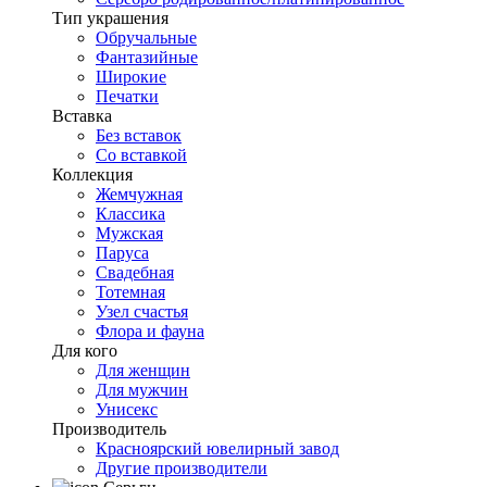
Тип украшения
Обручальные
Фантазийные
Широкие
Печатки
Вставка
Без вставок
Со вставкой
Коллекция
Жемчужная
Классика
Мужская
Паруса
Свадебная
Тотемная
Узел счастья
Флора и фауна
Для кого
Для женщин
Для мужчин
Унисекс
Производитель
Красноярский ювелирный завод
Другие производители