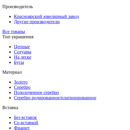
Производитель
Красноярский ювелирный завод
Другие производители
Все товары
Тип украшения
Цепные
Сотуары
На леске
Бусы
Материал
Золото
Серебро
Позолоченное серебро
Серебро родированное/платинированное
Вставка
Без вставок
Со вставкой
Фианит