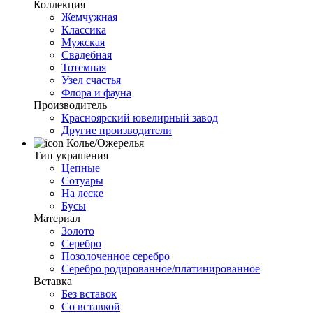
Коллекция
Жемчужная
Классика
Мужская
Свадебная
Тотемная
Узел счастья
Флора и фауна
Производитель
Красноярский ювелирный завод
Другие производители
Колье/Ожерелья
Тип украшения
Цепные
Сотуары
На леске
Бусы
Материал
Золото
Серебро
Позолоченное серебро
Серебро родированное/платинированное
Вставка
Без вставок
Со вставкой