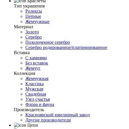
Браслеты
Тип украшения
Ролексы
Цепные
Жемчужные
Материал
Золото
Серебро
Позолоченное серебро
Серебро родированное/платинированное
Вставка
С камнями
Без вставок
Жемчуг
Коллекция
Жемчужная
Классика
Мужская
Свадебная
Узел счастья
Флора и фауна
Производитель
Красноярский ювелирный завод
Другие производители
Цепи