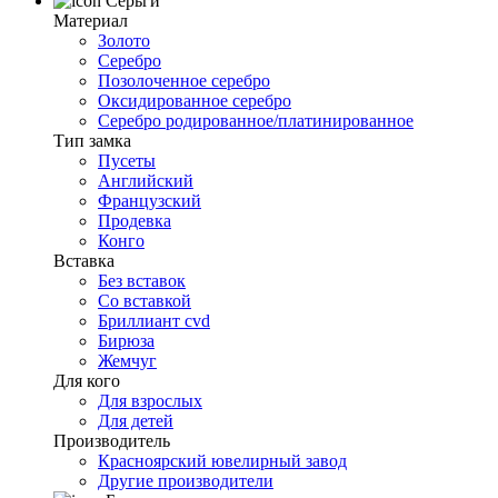
Серьги
Материал
Золото
Серебро
Позолоченное серебро
Оксидированное серебро
Серебро родированное/платинированное
Тип замка
Пусеты
Английский
Французский
Продевка
Конго
Вставка
Без вставок
Со вставкой
Бриллиант cvd
Бирюза
Жемчуг
Для кого
Для взрослых
Для детей
Производитель
Красноярский ювелирный завод
Другие производители