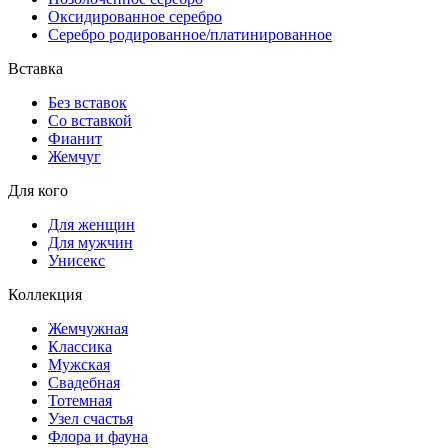
Оксидированное серебро
Серебро родированное/платинированное
Вставка
Без вставок
Со вставкой
Фианит
Жемчуг
Для кого
Для женщин
Для мужчин
Унисекс
Коллекция
Жемчужная
Классика
Мужская
Свадебная
Тотемная
Узел счастья
Флора и фауна