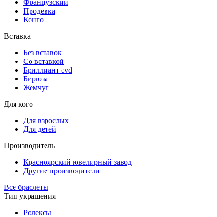
Французский
Продевка
Конго
Вставка
Без вставок
Со вставкой
Бриллиант cvd
Бирюза
Жемчуг
Для кого
Для взрослых
Для детей
Производитель
Красноярский ювелирный завод
Другие производители
Все браслеты
Тип украшения
Ролексы