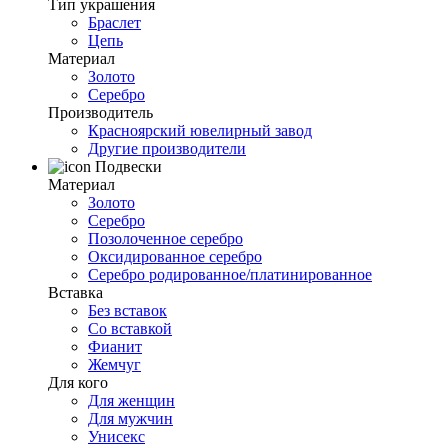
Тип украшения
Браслет
Цепь
Материал
Золото
Серебро
Производитель
Красноярский ювелирный завод
Другие производители
Подвески
Материал
Золото
Серебро
Позолоченное серебро
Оксидированное серебро
Серебро родированное/платинированное
Вставка
Без вставок
Со вставкой
Фианит
Жемчуг
Для кого
Для женщин
Для мужчин
Унисекс