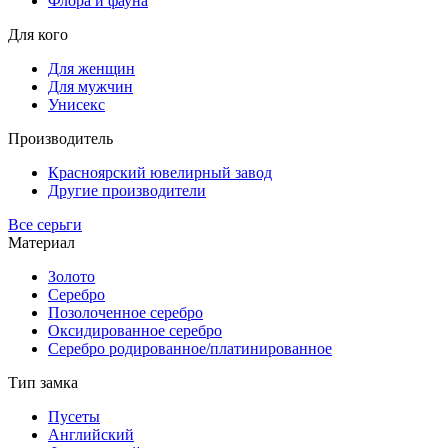
Флора и фауна
Для кого
Для женщин
Для мужчин
Унисекс
Производитель
Красноярский ювелирный завод
Другие производители
Все серьги
Материал
Золото
Серебро
Позолоченное серебро
Оксидированное серебро
Серебро родированное/платинированное
Тип замка
Пусеты
Английский