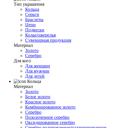
Тип украшения
Кольца
Серьги
Браслеты
Цепи
Подвески
Колье/ожерелья
Сувенирная продукция
Материал
Золото
Серебро
Для кого
Для женщин
Для мужчин
Для детей
Кольца
Материал
Золото
Белое золото
Красное золото
Комбинированное золото
Серебро
Позолоченное серебро
Оксидированное серебро
Серебро родированное/платинированное