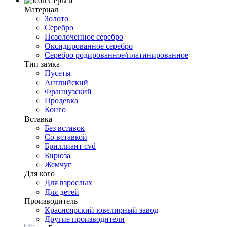
Серьги
Материал
Золото
Серебро
Позолоченное серебро
Оксидированное серебро
Серебро родированное/платинированное
Тип замка
Пусеты
Английский
Французский
Продевка
Конго
Вставка
Без вставок
Со вставкой
Бриллиант cvd
Бирюза
Жемчуг
Для кого
Для взрослых
Для детей
Производитель
Красноярский ювелирный завод
Другие производители