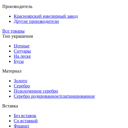
Производитель
Красноярский ювелирный завод
Другие производители
Все товары
Тип украшения
Цепные
Сотуары
На леске
Бусы
Материал
Золото
Серебро
Позолоченное серебро
Серебро родированное/платинированное
Вставка
Без вставок
Со вставкой
Фианит