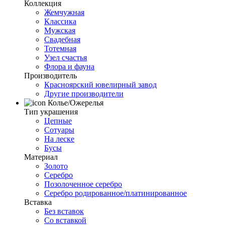
Коллекция
Жемчужная
Классика
Мужская
Свадебная
Тотемная
Узел счастья
Флора и фауна
Производитель
Красноярский ювелирный завод
Другие производители
Колье/Ожерелья
Тип украшения
Цепные
Сотуары
На леске
Бусы
Материал
Золото
Серебро
Позолоченное серебро
Серебро родированное/платинированное
Вставка
Без вставок
Со вставкой