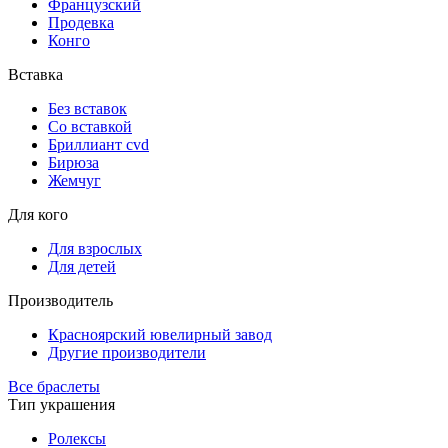
Французский
Продевка
Конго
Вставка
Без вставок
Со вставкой
Бриллиант cvd
Бирюза
Жемчуг
Для кого
Для взрослых
Для детей
Производитель
Красноярский ювелирный завод
Другие производители
Все браслеты
Тип украшения
Ролексы