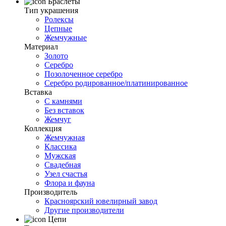
Браслеты
Тип украшения
Ролексы
Цепные
Жемчужные
Материал
Золото
Серебро
Позолоченное серебро
Серебро родированное/платинированное
Вставка
С камнями
Без вставок
Жемчуг
Коллекция
Жемчужная
Классика
Мужская
Свадебная
Узел счастья
Флора и фауна
Производитель
Красноярский ювелирный завод
Другие производители
Цепи