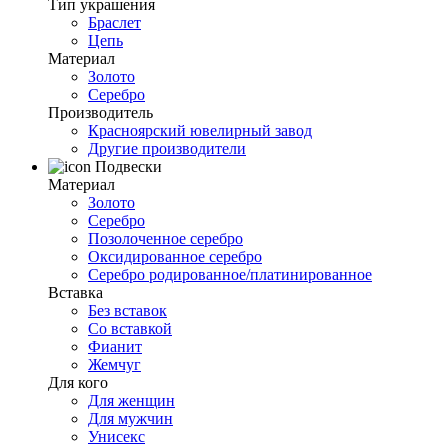
Тип украшения
Браслет
Цепь
Материал
Золото
Серебро
Производитель
Красноярский ювелирный завод
Другие производители
Подвески
Материал
Золото
Серебро
Позолоченное серебро
Оксидированное серебро
Серебро родированное/платинированное
Вставка
Без вставок
Со вставкой
Фианит
Жемчуг
Для кого
Для женщин
Для мужчин
Унисекс