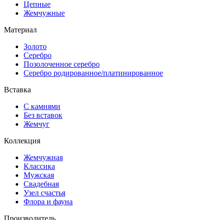
Цепные
Жемчужные
Материал
Золото
Серебро
Позолоченное серебро
Серебро родированное/платинированное
Вставка
С камнями
Без вставок
Жемчуг
Коллекция
Жемчужная
Классика
Мужская
Свадебная
Узел счастья
Флора и фауна
Производитель