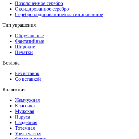
Позолоченное серебро
Оксидированное серебро
Серебро родированное/платинированное
Тип украшения
Обручальные
Фантазийные
Широкие
Печатки
Вставка
Без вставок
Со вставкой
Коллекция
Жемчужная
Классика
Мужская
Паруса
Свадебная
Тотемная
Узел счастья