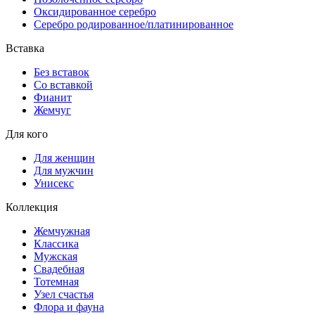
Оксидированное серебро
Серебро родированное/платинированное
Вставка
Без вставок
Со вставкой
Фианит
Жемчуг
Для кого
Для женщин
Для мужчин
Унисекс
Коллекция
Жемчужная
Классика
Мужская
Свадебная
Тотемная
Узел счастья
Флора и фауна