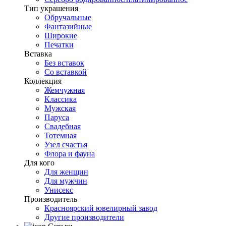
Тип украшения
Обручальные
Фантазийные
Широкие
Печатки
Вставка
Без вставок
Со вставкой
Коллекция
Жемчужная
Классика
Мужская
Паруса
Свадебная
Тотемная
Узел счастья
Флора и фауна
Для кого
Для женщин
Для мужчин
Унисекс
Производитель
Красноярский ювелирный завод
Другие производители