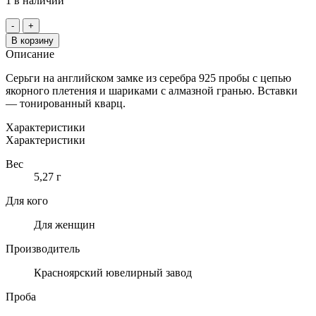
1 в наличии
Количество
-
+
товара
В корзину
СЕРЬГИ
Описание
ИЗ
СЕРЕБРА
Серьги на английском замке из серебра 925 пробы с цепью
С
якорного плетения и шариками с алмазной гранью. Вставки
ТОНИРОВАННЫМ
— тонированный кварц.
КВАРЦЕМ
Характеристики
Характеристики
Вес
5,27 г
Для кого
Для женщин
Производитель
Красноярский ювелирный завод
Проба