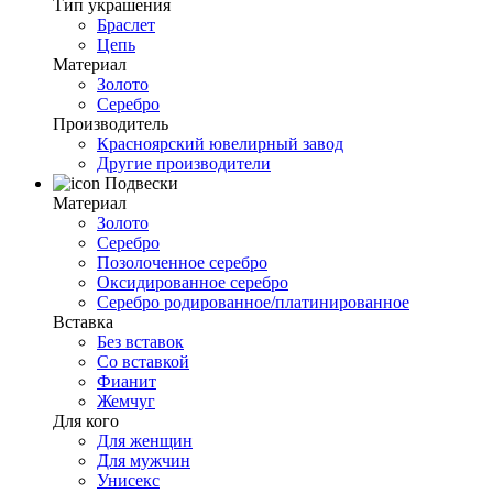
Тип украшения
Браслет
Цепь
Материал
Золото
Серебро
Производитель
Красноярский ювелирный завод
Другие производители
Подвески
Материал
Золото
Серебро
Позолоченное серебро
Оксидированное серебро
Серебро родированное/платинированное
Вставка
Без вставок
Со вставкой
Фианит
Жемчуг
Для кого
Для женщин
Для мужчин
Унисекс