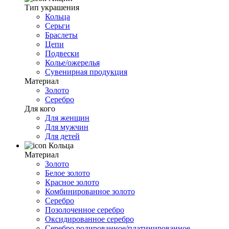
Тип украшения
Кольца
Серьги
Браслеты
Цепи
Подвески
Колье/ожерелья
Сувенирная продукция
Материал
Золото
Серебро
Для кого
Для женщин
Для мужчин
Для детей
Кольца
Материал
Золото
Белое золото
Красное золото
Комбинированное золото
Серебро
Позолоченное серебро
Оксидированное серебро
Серебро родированное/платинированное