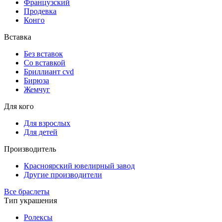
Французский
Продевка
Конго
Вставка
Без вставок
Со вставкой
Бриллиант cvd
Бирюза
Жемчуг
Для кого
Для взрослых
Для детей
Производитель
Красноярский ювелирный завод
Другие производители
Все браслеты
Тип украшения
Ролексы