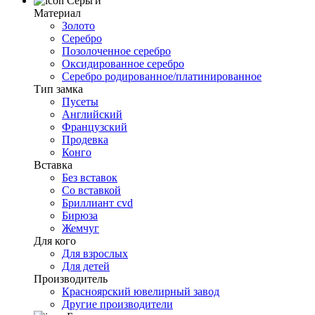
Серьги
Материал
Золото
Серебро
Позолоченное серебро
Оксидированное серебро
Серебро родированное/платинированное
Тип замка
Пусеты
Английский
Французский
Продевка
Конго
Вставка
Без вставок
Со вставкой
Бриллиант cvd
Бирюза
Жемчуг
Для кого
Для взрослых
Для детей
Производитель
Красноярский ювелирный завод
Другие производители