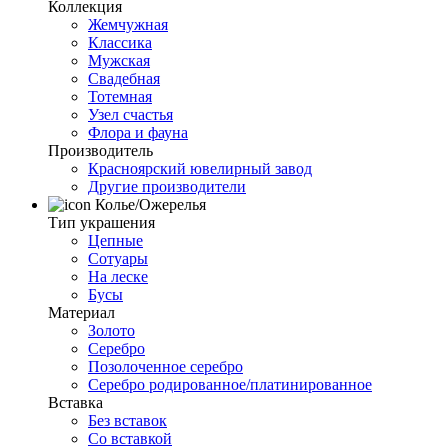
Коллекция
Жемчужная
Классика
Мужская
Свадебная
Тотемная
Узел счастья
Флора и фауна
Производитель
Красноярский ювелирный завод
Другие производители
Колье/Ожерелья
Тип украшения
Цепные
Сотуары
На леске
Бусы
Материал
Золото
Серебро
Позолоченное серебро
Серебро родированное/платинированное
Вставка
Без вставок
Со вставкой