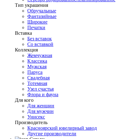
Тип украшения
Обручальные
Фантазийные
Широкие
Печатки
Вставка
Без вставок
Со вставкой
Коллекция
Жемчужная
Классика
Мужская
Паруса
Свадебная
Тотемная
Узел счастья
Флора и фауна
Для кого
Для женщин
Для мужчин
Унисекс
Производитель
Красноярский ювелирный завод
Другие производители