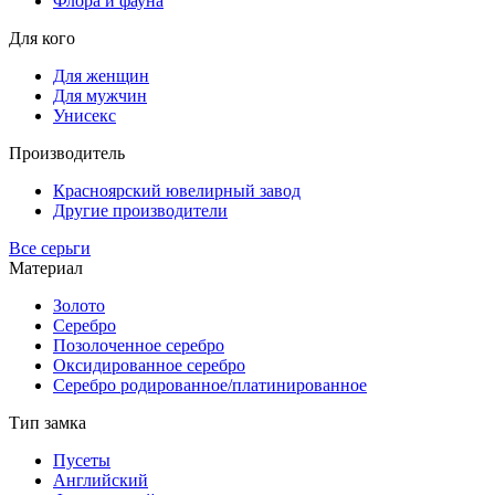
Флора и фауна
Для кого
Для женщин
Для мужчин
Унисекс
Производитель
Красноярский ювелирный завод
Другие производители
Все серьги
Материал
Золото
Серебро
Позолоченное серебро
Оксидированное серебро
Серебро родированное/платинированное
Тип замка
Пусеты
Английский