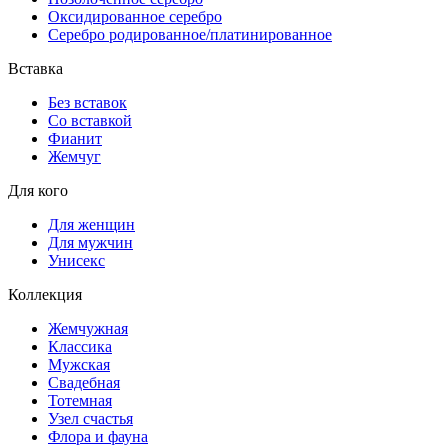
Оксидированное серебро
Серебро родированное/платинированное
Вставка
Без вставок
Со вставкой
Фианит
Жемчуг
Для кого
Для женщин
Для мужчин
Унисекс
Коллекция
Жемчужная
Классика
Мужская
Свадебная
Тотемная
Узел счастья
Флора и фауна