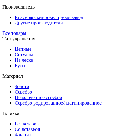
Производитель
Красноярский ювелирный завод
Другие производители
Все товары
Тип украшения
Цепные
Сотуары
На леске
Бусы
Материал
Золото
Серебро
Позолоченное серебро
Серебро родированное/платинированное
Вставка
Без вставок
Со вставкой
Фианит