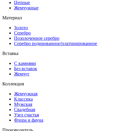
Цепные
Жемчужные
Материал
Золото
Серебро
Позолоченное серебро
Серебро родированное/платинированное
Вставка
С камнями
Без вставок
Жемчуг
Коллекция
Жемчужная
Классика
Мужская
Свадебная
Узел счастья
Флора и фауна
Производитель