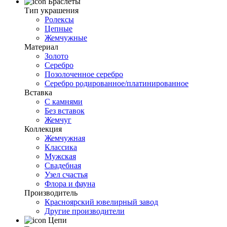
Браслеты
Тип украшения
Ролексы
Цепные
Жемчужные
Материал
Золото
Серебро
Позолоченное серебро
Серебро родированное/платинированное
Вставка
С камнями
Без вставок
Жемчуг
Коллекция
Жемчужная
Классика
Мужская
Свадебная
Узел счастья
Флора и фауна
Производитель
Красноярский ювелирный завод
Другие производители
Цепи