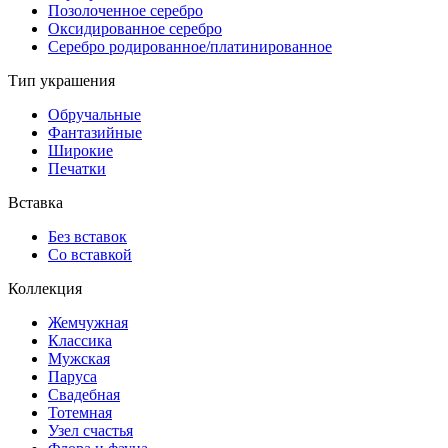
Позолоченное серебро
Оксидированное серебро
Серебро родированное/платинированное
Тип украшения
Обручальные
Фантазийные
Широкие
Печатки
Вставка
Без вставок
Со вставкой
Коллекция
Жемчужная
Классика
Мужская
Паруса
Свадебная
Тотемная
Узел счастья