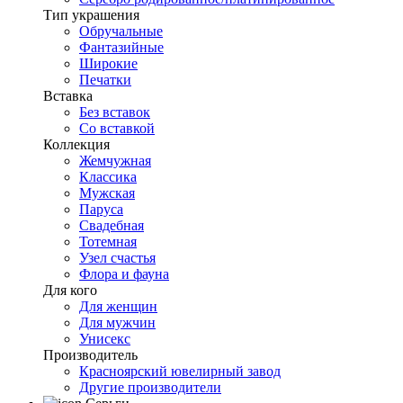
Тип украшения
Обручальные
Фантазийные
Широкие
Печатки
Вставка
Без вставок
Со вставкой
Коллекция
Жемчужная
Классика
Мужская
Паруса
Свадебная
Тотемная
Узел счастья
Флора и фауна
Для кого
Для женщин
Для мужчин
Унисекс
Производитель
Красноярский ювелирный завод
Другие производители