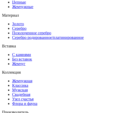
Цепные
Жемчужные
Материал
Золото
Серебро
Позолоченное серебро
Серебро родированное/платинированное
Вставка
С камнями
Без вставок
Жемчуг
Коллекция
Жемчужная
Классика
Мужская
Свадебная
Узел счастья
Флора и фауна
Производитель