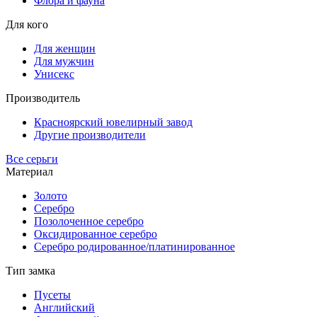
Флора и фауна
Для кого
Для женщин
Для мужчин
Унисекс
Производитель
Красноярский ювелирный завод
Другие производители
Все серьги
Материал
Золото
Серебро
Позолоченное серебро
Оксидированное серебро
Серебро родированное/платинированное
Тип замка
Пусеты
Английский