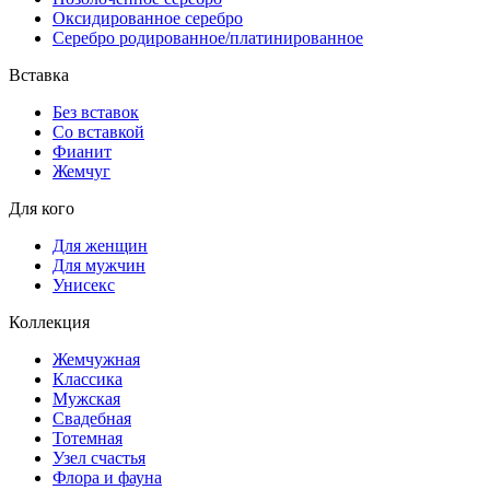
Оксидированное серебро
Серебро родированное/платинированное
Вставка
Без вставок
Со вставкой
Фианит
Жемчуг
Для кого
Для женщин
Для мужчин
Унисекс
Коллекция
Жемчужная
Классика
Мужская
Свадебная
Тотемная
Узел счастья
Флора и фауна