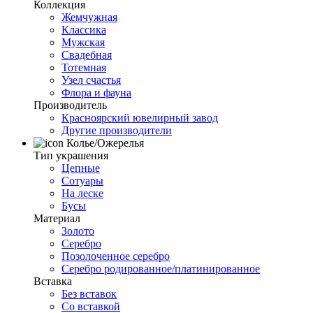
Коллекция
Жемчужная
Классика
Мужская
Свадебная
Тотемная
Узел счастья
Флора и фауна
Производитель
Красноярский ювелирный завод
Другие производители
Колье/Ожерелья
Тип украшения
Цепные
Сотуары
На леске
Бусы
Материал
Золото
Серебро
Позолоченное серебро
Серебро родированное/платинированное
Вставка
Без вставок
Со вставкой