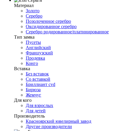
Серьги
Материал
Золото
Серебро
Позолоченное серебро
Оксидированное серебро
Серебро родированное/платинированное
Тип замка
Пусеты
Английский
Французский
Продевка
Конго
Вставка
Без вставок
Со вставкой
Бриллиант cvd
Бирюза
Жемчуг
Для кого
Для взрослых
Для детей
Производитель
Красноярский ювелирный завод
Другие производители