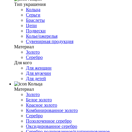
Тип украшения
Кольца
Серьги
Браслеты
Цепи
Подвески
Колье/ожерелья
Сувенирная продукция
Материал
Золото
Серебро
Для кого
Для женщин
Для мужчин
Для детей
Кольца
Материал
Золото
Белое золото
Красное золото
Комбинированное золото
Серебро
Позолоченное серебро
Оксидированное серебро
Серебро родированное/платинированное