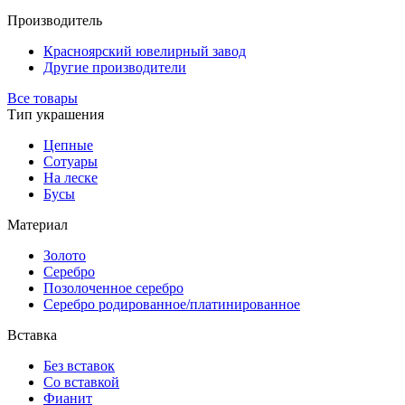
Производитель
Красноярский ювелирный завод
Другие производители
Все товары
Тип украшения
Цепные
Сотуары
На леске
Бусы
Материал
Золото
Серебро
Позолоченное серебро
Серебро родированное/платинированное
Вставка
Без вставок
Со вставкой
Фианит