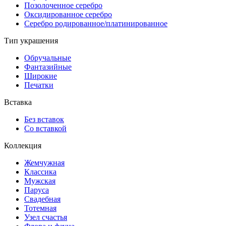
Позолоченное серебро
Оксидированное серебро
Серебро родированное/платинированное
Тип украшения
Обручальные
Фантазийные
Широкие
Печатки
Вставка
Без вставок
Со вставкой
Коллекция
Жемчужная
Классика
Мужская
Паруса
Свадебная
Тотемная
Узел счастья