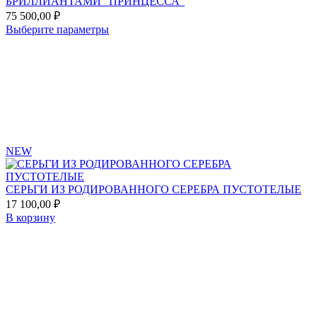
БРИЛЛИАНТАМИ "ПРИНЦЕССА"
75 500,00
₽
Этот
Выберите параметры
товар
Add
имеет
to
несколько
favorites
вариаций.
Опции
можно
выбрать
на
странице
NEW
товара.
СЕРЬГИ ИЗ РОДИРОВАННОГО СЕРЕБРА ПУСТОТЕЛЫЕ
17 100,00
₽
В корзину
Add
to
favorites