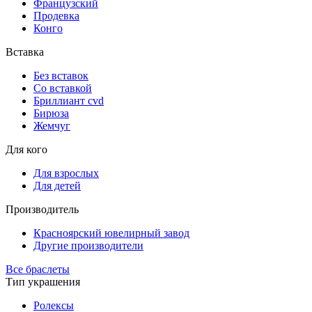
Французский
Продевка
Конго
Вставка
Без вставок
Со вставкой
Бриллиант cvd
Бирюза
Жемчуг
Для кого
Для взрослых
Для детей
Производитель
Красноярский ювелирный завод
Другие производители
Все браслеты
Тип украшения
Ролексы