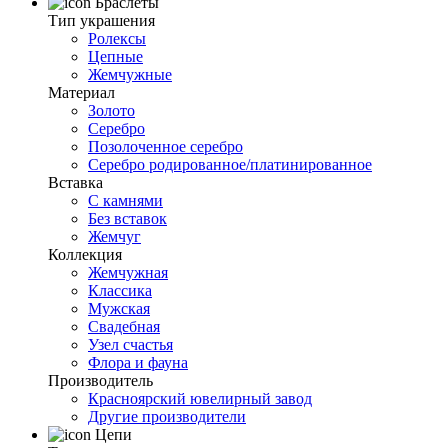
Браслеты
Тип украшения
Ролексы
Цепные
Жемчужные
Материал
Золото
Серебро
Позолоченное серебро
Серебро родированное/платинированное
Вставка
С камнями
Без вставок
Жемчуг
Коллекция
Жемчужная
Классика
Мужская
Свадебная
Узел счастья
Флора и фауна
Производитель
Красноярский ювелирный завод
Другие производители
Цепи