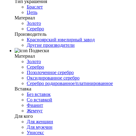
Тип украшения
Браслет
Цепь
Материал
Золото
Серебро
Производитель
Красноярский ювелирный завод
Другие производители
Подвески
Материал
Золото
Серебро
Позолоченное серебро
Оксидированное серебро
Серебро родированное/платинированное
Вставка
Без вставок
Со вставкой
Фианит
Жемчуг
Для кого
Для женщин
Для мужчин
Унисекс