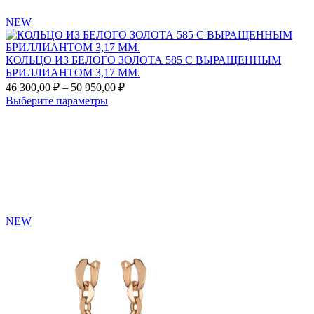
NEW
КОЛЬЦО ИЗ БЕЛОГО ЗОЛОТА 585 С ВЫРАЩЕННЫМ
БРИЛЛИАНТОМ 3,17 ММ.
Диапазон
46 300,00
₽
–
50 950,00
₽
цен:
Этот
Выберите параметры
46
товар
Add
300,00 ₽
имеет
to
несколько
–
favorites
вариаций.
50
Опции
950,00 ₽
можно
выбрать
на
странице
NEW
товара.